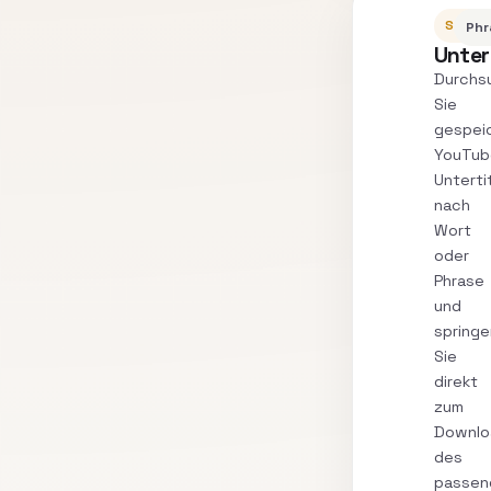
SUCH
Phr
Unter
Durchs
Sie
gespei
YouTub
Unterti
nach
Wort
oder
Phrase
und
springe
Sie
direkt
zum
Downlo
des
passen