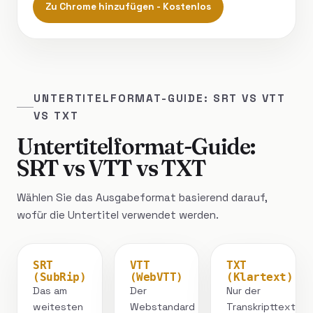
Zu Chrome hinzufügen - Kostenlos
UNTERTITELFORMAT-GUIDE: SRT VS VTT
VS TXT
Untertitelformat-Guide:
SRT vs VTT vs TXT
Wählen Sie das Ausgabeformat basierend darauf,
wofür die Untertitel verwendet werden.
SRT
VTT
TXT
(SubRip)
(WebVTT)
(Klartext)
Das am
Der
Nur der
weitesten
Webstandard
Transkripttext