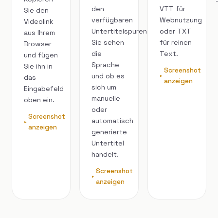
den
VTT für
Sie den
verfügbaren
Webnutzung
Videolink
Untertitelspuren.
oder TXT
aus Ihrem
Sie sehen
für reinen
Browser
die
Text.
und fügen
Sprache
Sie ihn in
Screenshot
und ob es
das
anzeigen
sich um
Eingabefeld
manuelle
oben ein.
oder
Screenshot
automatisch
anzeigen
generierte
Untertitel
handelt.
Screenshot
anzeigen