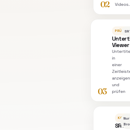
02
Videos.
PRÜFEN
SR
Unterti
Viewer
Untertit
in
einer
Zeitleist
anzeigen
und
03
prüfen
KONVE
Nur
SRT
Bro