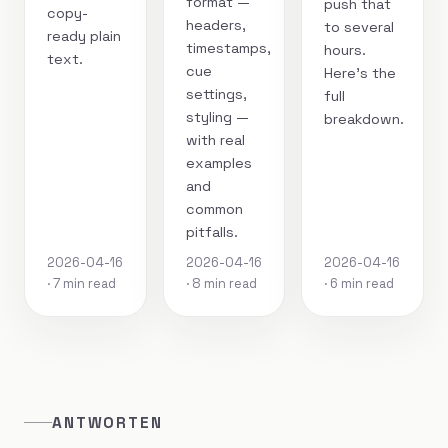
format —
push that
copy-
headers,
to several
ready plain
timestamps,
hours.
text.
cue
Here's the
settings,
full
styling —
breakdown.
with real
examples
and
common
pitfalls.
2026-04-16
2026-04-16
2026-04-16
· 7 min read
· 8 min read
· 6 min read
ANTWORTEN