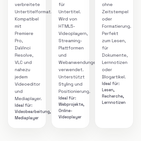
verbreitete
für
ohne
Untertitelformat.
Untertitel.
Zeitstempel
Kompatibel
Wird von
oder
mit
HTML5-
Formatierung.
Premiere
Videoplayern,
Perfekt
Pro,
Streaming-
zum Lesen,
DaVinci
Plattformen
für
Resolve,
und
Dokumente,
VLC und
Webanwendungen
Lernnotizen
nahezu
verwendet.
oder
jedem
Unterstützt
Blogartikel.
Ideal für:
Videoeditor
Styling und
Lesen,
und
Positionierung.
Recherche,
Ideal für:
Mediaplayer.
Lernnotizen
Webprojekte,
Ideal für:
Online-
Videobearbeitung,
Videoplayer
Mediaplayer