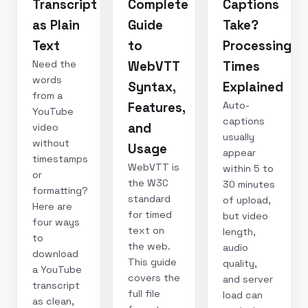
Transcript
Complete
Captions
as Plain
Guide
Take?
Text
to
Processing
Need the
WebVTT
Times
words
Syntax,
Explained
from a
Auto-
Features,
YouTube
captions
and
video
usually
without
Usage
appear
timestamps
WebVTT is
within 5 to
or
the W3C
30 minutes
formatting?
standard
of upload,
Here are
for timed
but video
four ways
text on
length,
to
the web.
audio
download
This guide
quality,
a YouTube
covers the
and server
transcript
full file
load can
as clean,