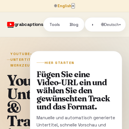
🌐
English
×
grabcaptions
Tools
Blog
🌐
◑
Deutsch
▾
YOUTUBE-
UNTERTITEL-
HIER STARTEN
WERKZEUGE
Fügen Sie eine
YouTube
Video-URL ein und
Untertitel
wählen Sie den
gewünschten Track
&
und das Format.
Transkripte
Manuelle und automatisch generierte
Untertitel, schnelle Vorschau und