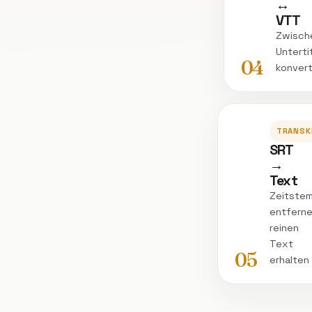
↔
VTT
Zwisch
Unterti
04
konvert
TRANSK
SRT
→
Text
Zeitstem
entferne
reinen
Text
05
erhalten