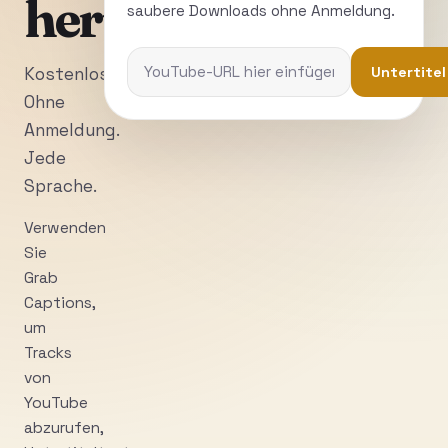
herunterladen
saubere Downloads ohne Anmeldung.
Untertitel
Kostenlos.
Ohne
Anmeldung.
Jede
Sprache.
Verwenden
Sie
Grab
Captions,
um
Tracks
von
YouTube
abzurufen,