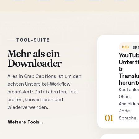
TOOL-SUITE
HERUNT
SRT
Mehr als ein
YouTu
Downloader
Unterti
&
Transk
Alles in Grab Captions ist um den
herunt
echten Untertitel-Workflow
Kostenlo
organisiert: Datei abrufen, Text
Ohne
prüfen, konvertieren und
Anmeldun
wiederverwenden.
Jede
01
Sprache.
Weitere Tools