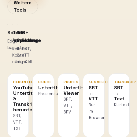
Weitere
Tools
Sofort
Ohne
100+
3
Anmeldung
Sprachen
Formate
Edge-
basiert
Kein
Auto
SRT,
Konto
&
VTT,
nötig
manuell
TXT
HERUNTERLADEN
SUCHE
PRÜFEN
KONVERTIEREN
TRANSKRIP
YouTube
Untertitelsuche
Untertitel-
SRT
SRT
Untertitel
Viewer
↔
→
Phrasensuche
&
VTT
Text
SRT,
Transkripte
Nur
Klartext
VTT,
herunterladen
im
SRV
SRT,
Browser
VTT,
TXT