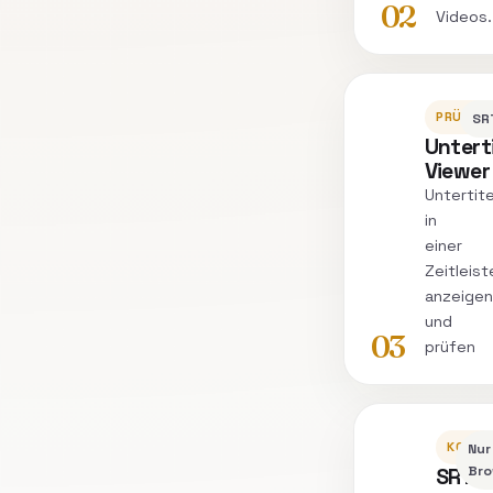
02
Videos.
PRÜFEN
SR
Unterti
Viewer
Untertit
in
einer
Zeitleist
anzeigen
und
03
prüfen
KONVE
Nur
SRT
Bro