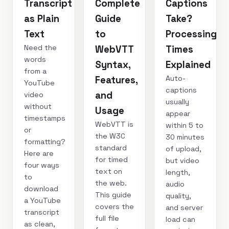
Transcript
Complete
Captions
as Plain
Guide
Take?
Text
to
Processing
Need the
WebVTT
Times
words
Syntax,
Explained
from a
Auto-
Features,
YouTube
captions
and
video
usually
without
Usage
appear
timestamps
WebVTT is
within 5 to
or
the W3C
30 minutes
formatting?
standard
of upload,
Here are
for timed
but video
four ways
text on
length,
to
the web.
audio
download
This guide
quality,
a YouTube
covers the
and server
transcript
full file
load can
as clean,