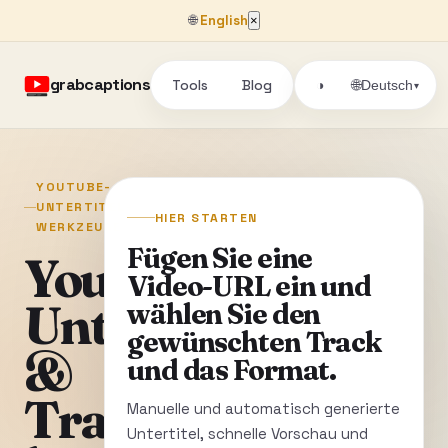
🌐
English
×
grabcaptions
Tools
Blog
🌐
◑
Deutsch
▾
YOUTUBE-
UNTERTITEL-
HIER STARTEN
WERKZEUGE
Fügen Sie eine
YouTube
Video-URL ein und
Untertitel
wählen Sie den
gewünschten Track
&
und das Format.
Transkripte
Manuelle und automatisch generierte
Untertitel, schnelle Vorschau und