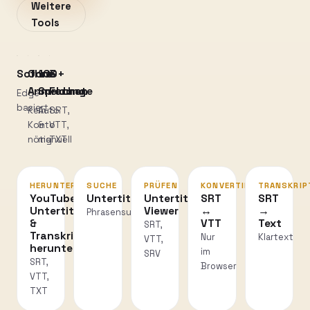
Weitere
Tools
Sofort
Ohne
100+
3
Anmeldung
Sprachen
Formate
Edge-
basiert
Kein
Auto
SRT,
Konto
&
VTT,
nötig
manuell
TXT
HERUNTERLADEN
SUCHE
PRÜFEN
KONVERTIEREN
TRANSKRIP
YouTube
Untertitelsuche
Untertitel-
SRT
SRT
Untertitel
Viewer
↔
→
Phrasensuche
&
VTT
Text
SRT,
Transkripte
Nur
Klartext
VTT,
herunterladen
im
SRV
SRT,
Browser
VTT,
TXT