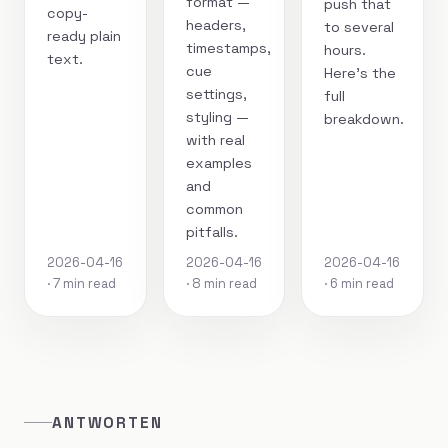
format —
push that
copy-
headers,
to several
ready plain
timestamps,
hours.
text.
cue
Here's the
settings,
full
styling —
breakdown.
with real
examples
and
common
pitfalls.
2026-04-16
2026-04-16
2026-04-16
· 7 min read
· 8 min read
· 6 min read
ANTWORTEN