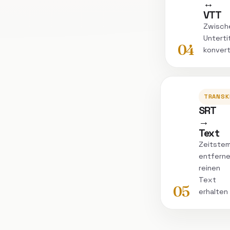
↔
VTT
Zwisch
Unterti
04
konvert
TRANSK
SRT
→
Text
Zeitstem
entferne
reinen
Text
05
erhalten