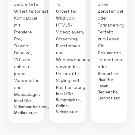
verbreitete
für
ohne
Untertitelformat.
Untertitel.
Zeitstempel
Kompatibel
Wird von
oder
mit
HTML5-
Formatierung.
Premiere
Videoplayern,
Perfekt
Pro,
Streaming-
zum Lesen,
DaVinci
Plattformen
für
Resolve,
und
Dokumente,
VLC und
Webanwendungen
Lernnotizen
nahezu
verwendet.
oder
jedem
Unterstützt
Blogartikel.
Ideal für:
Videoeditor
Styling und
Lesen,
und
Positionierung.
Recherche,
Ideal für:
Mediaplayer.
Lernnotizen
Webprojekte,
Ideal für:
Online-
Videobearbeitung,
Videoplayer
Mediaplayer