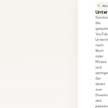
SUCH
Phr
Unter
Durchs
Sie
gespei
YouTub
Unterti
nach
Wort
oder
Phrase
und
springe
Sie
direkt
zum
Downlo
des
passen