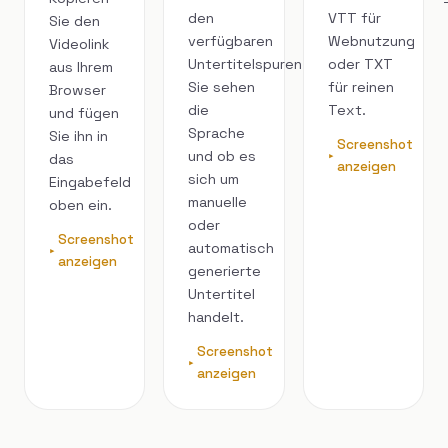
den
VTT für
Sie den
verfügbaren
Webnutzung
Videolink
Untertitelspuren.
oder TXT
aus Ihrem
Sie sehen
für reinen
Browser
die
Text.
und fügen
Sprache
Sie ihn in
Screenshot
und ob es
das
anzeigen
sich um
Eingabefeld
manuelle
oben ein.
oder
Screenshot
automatisch
anzeigen
generierte
Untertitel
handelt.
Screenshot
anzeigen