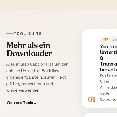
TOOL-SUITE
HERUNT
SRT
Mehr als ein
YouTu
Downloader
Unterti
&
Transk
Alles in Grab Captions ist um den
herunt
echten Untertitel-Workflow
Kostenlo
organisiert: Datei abrufen, Text
Ohne
prüfen, konvertieren und
Anmeldun
wiederverwenden.
Jede
01
Sprache.
Weitere Tools