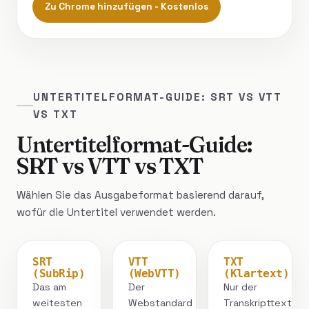
Zu Chrome hinzufügen - Kostenlos
UNTERTITELFORMAT-GUIDE: SRT VS VTT
VS TXT
Untertitelformat-Guide:
SRT vs VTT vs TXT
Wählen Sie das Ausgabeformat basierend darauf,
wofür die Untertitel verwendet werden.
SRT
VTT
TXT
(SubRip)
(WebVTT)
(Klartext)
Das am
Der
Nur der
weitesten
Webstandard
Transkripttext