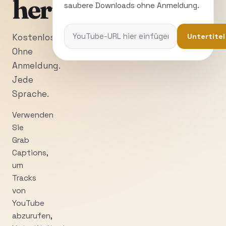
herunterladen
saubere Downloads ohne Anmeldung.
Untertitel
Kostenlos.
Ohne
Anmeldung.
Jede
Sprache.
Verwenden
Sie
Grab
Captions,
um
Tracks
von
YouTube
abzurufen,