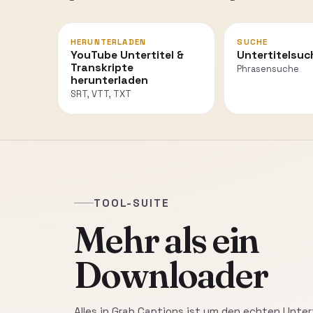
HERUNTERLADEN
SUCHE
YouTube Untertitel &
Untertitelsuc
Transkripte
Phrasensuche
herunterladen
SRT, VTT, TXT
TOOL-SUITE
Mehr als ein
Downloader
Alles in Grab Captions ist um den echten Unter