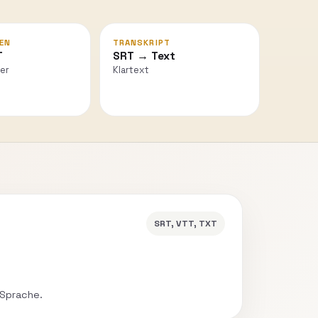
EN
TRANSKRIPT
T
SRT → Text
er
Klartext
SRT, VTT, TXT
 Sprache.