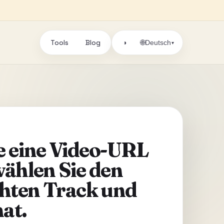
Tools
Blog
🌐
◑
Deutsch
▾
e eine Video-URL
wählen Sie den
hten Track und
at.