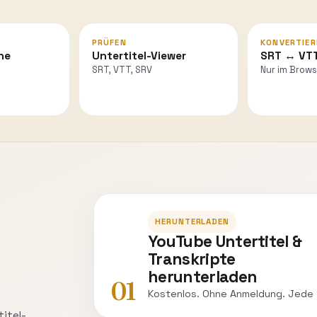
PRÜFEN
KONVERTIER
he
Untertitel-Viewer
SRT ↔ VT
SRT, VTT, SRV
Nur im Brows
HERUNTERLADEN
YouTube Untertitel &
Transkripte
herunterladen
01
Kostenlos. Ohne Anmeldung. Jede
titel-