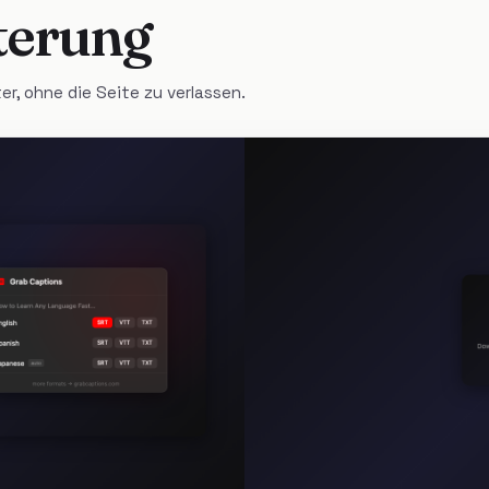
terung
r, ohne die Seite zu verlassen.