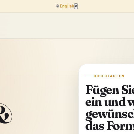
🌐
English
×
HIER STARTEN
Fügen Si
ein und 
 &
gewünsc
das Form