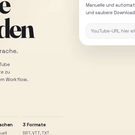
e
Manuelle und automati
und saubere Download
aden
rache.
uTube
te zu
nem Workflow.
achen
3 Formate
uell
SRT, VTT, TXT