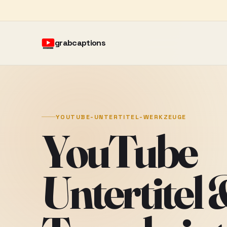
grabcaptions
YOUTUBE-UNTERTITEL-WERKZEUGE
YouTube
Untertitel