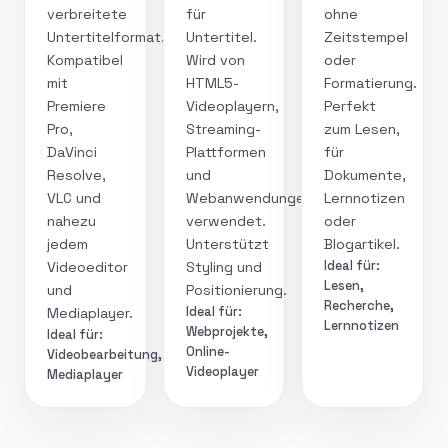
verbreitete
für
ohne
Untertitelformat.
Untertitel.
Zeitstempel
Kompatibel
Wird von
oder
mit
HTML5-
Formatierung.
Premiere
Videoplayern,
Perfekt
Pro,
Streaming-
zum Lesen,
DaVinci
Plattformen
für
Resolve,
und
Dokumente,
VLC und
Webanwendungen
Lernnotizen
nahezu
verwendet.
oder
jedem
Unterstützt
Blogartikel.
Ideal für:
Videoeditor
Styling und
Lesen,
und
Positionierung.
Recherche,
Ideal für:
Mediaplayer.
Lernnotizen
Webprojekte,
Ideal für:
Online-
Videobearbeitung,
Videoplayer
Mediaplayer