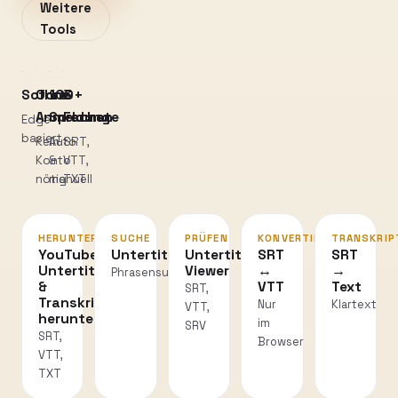
Weitere
Tools
Sofort
Ohne
100+
3
Anmeldung
Sprachen
Formate
Edge-
basiert
Kein
Auto
SRT,
Konto
&
VTT,
nötig
manuell
TXT
HERUNTERLADEN
SUCHE
PRÜFEN
KONVERTIEREN
TRANSKRIP
YouTube
Untertitelsuche
Untertitel-
SRT
SRT
Untertitel
Viewer
↔
→
Phrasensuche
&
VTT
Text
SRT,
Transkripte
Nur
Klartext
VTT,
herunterladen
im
SRV
SRT,
Browser
VTT,
TXT