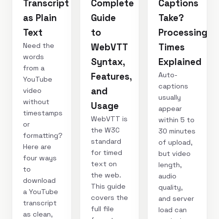
Transcript
Complete
Captions
as Plain
Guide
Take?
Text
to
Processing
Need the
WebVTT
Times
words
Syntax,
Explained
from a
Auto-
Features,
YouTube
captions
and
video
usually
without
Usage
appear
timestamps
WebVTT is
within 5 to
or
the W3C
30 minutes
formatting?
standard
of upload,
Here are
for timed
but video
four ways
text on
length,
to
the web.
audio
download
This guide
quality,
a YouTube
covers the
and server
transcript
full file
load can
as clean,