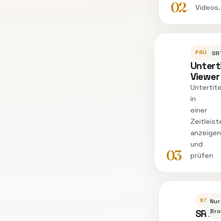
02
Videos.
PRÜFEN
SR
Unterti
Viewer
Untertit
in
einer
Zeitleist
anzeigen
und
03
prüfen
KONVE
Nur
SRT
Bro