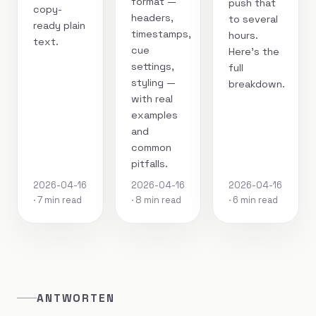
format —
push that
copy-
headers,
to several
ready plain
timestamps,
hours.
text.
cue
Here's the
settings,
full
styling —
breakdown.
with real
examples
and
common
pitfalls.
2026-04-16
2026-04-16
2026-04-16
· 7 min read
· 8 min read
· 6 min read
ANTWORTEN