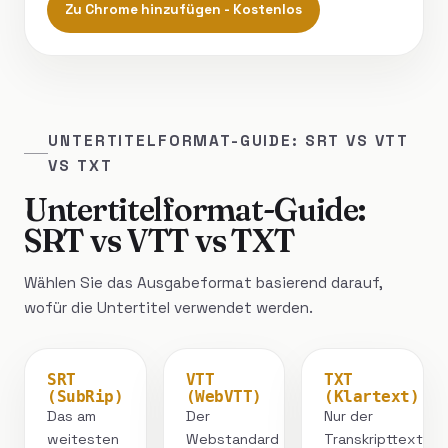
Zu Chrome hinzufügen - Kostenlos
UNTERTITELFORMAT-GUIDE: SRT VS VTT
VS TXT
Untertitelformat-Guide:
SRT vs VTT vs TXT
Wählen Sie das Ausgabeformat basierend darauf,
wofür die Untertitel verwendet werden.
SRT
VTT
TXT
(SubRip)
(WebVTT)
(Klartext)
Das am
Der
Nur der
weitesten
Webstandard
Transkripttext