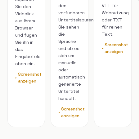
den
VTT für
Sie den
verfügbaren
Webnutzung
Videolink
Untertitelspuren.
oder TXT
aus Ihrem
Sie sehen
für reinen
Browser
die
Text.
und fügen
Sprache
Sie ihn in
Screenshot
und ob es
das
anzeigen
sich um
Eingabefeld
manuelle
oben ein.
oder
Screenshot
automatisch
anzeigen
generierte
Untertitel
handelt.
Screenshot
anzeigen