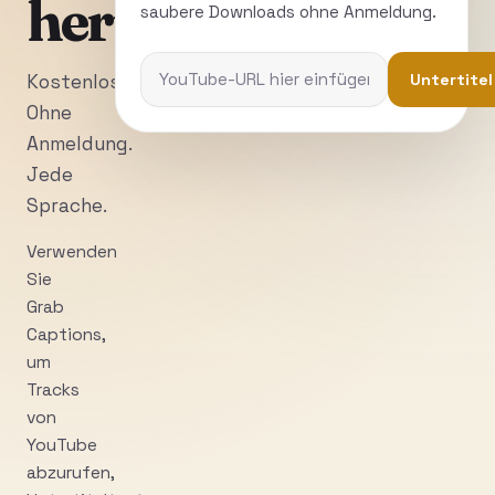
herunterladen
saubere Downloads ohne Anmeldung.
Untertitel
Kostenlos.
Ohne
Anmeldung.
Jede
Sprache.
Verwenden
Sie
Grab
Captions,
um
Tracks
von
YouTube
abzurufen,