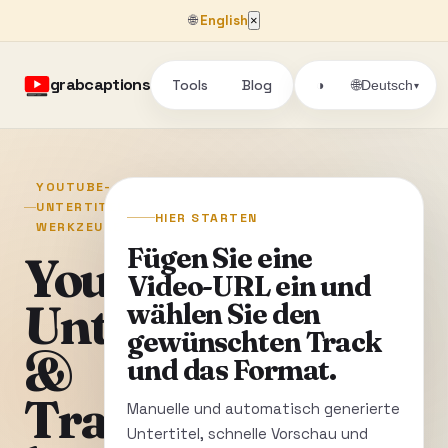
🌐
English
×
grabcaptions
Tools
Blog
🌐
◑
Deutsch
▾
YOUTUBE-
UNTERTITEL-
HIER STARTEN
WERKZEUGE
Fügen Sie eine
YouTube
Video-URL ein und
Untertitel
wählen Sie den
gewünschten Track
&
und das Format.
Transkripte
Manuelle und automatisch generierte
Untertitel, schnelle Vorschau und