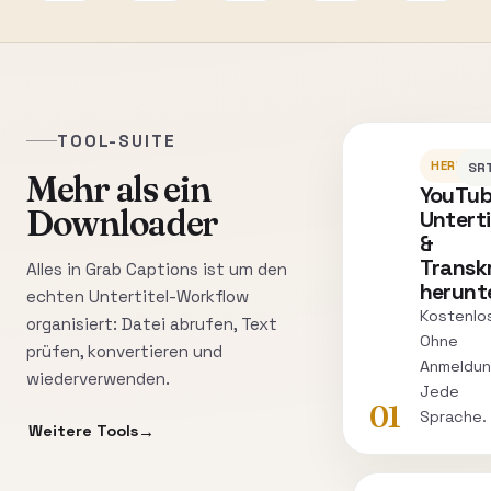
TOOL-SUITE
HERUNT
SRT
Mehr als ein
YouTu
Downloader
Unterti
&
Transk
Alles in Grab Captions ist um den
herunt
echten Untertitel-Workflow
Kostenlo
organisiert: Datei abrufen, Text
Ohne
prüfen, konvertieren und
Anmeldun
wiederverwenden.
Jede
01
Sprache.
Weitere Tools