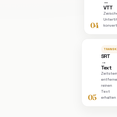
↔
VTT
Zwisch
Unterti
04
konvert
TRANSK
SRT
→
Text
Zeitstem
entferne
reinen
Text
05
erhalten