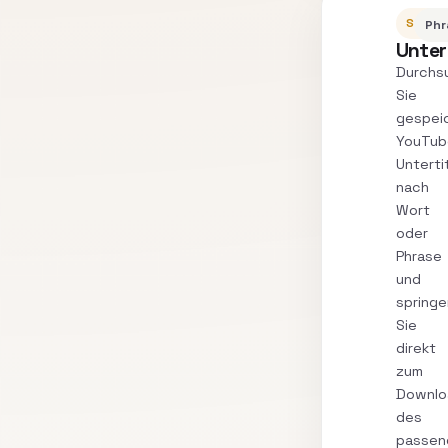
SUCH
Phr
Unter
Durchs
Sie
gespei
YouTub
Unterti
nach
Wort
oder
Phrase
und
springe
Sie
direkt
zum
Downlo
des
passen