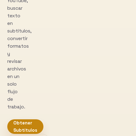
YouTube,
buscar
texto
en
subtítulos,
convertir
formatos
y
revisar
archivos
en un
solo
flujo
de
trabajo.
Obtener
Subtítulos