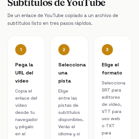
Subtítulos de YouTube
De un enlace de YouTube copiado a un archivo de
subtítulos listo en tres pasos rápidos.
1
2
3
Pega la
Selecciona
Elige el
URL del
una
formato
vídeo
pista
Selecciona
SRT para
Copia el
Elige
editores
enlace del
entre las
de vídeo,
vídeo
pistas de
VTT para
desde tu
subtítulos
uso web
navegador
disponibles.
o TXT
y pégalo
Verás el
para
en el
idioma y si