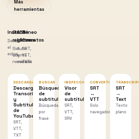
Más
herramientas
Instantáneo
Sin
100+
3
registro
idiomas
formatos
Desde
el
Sin
Auto
SRT,
edge
cuenta
y
VTT,
necesaria
manual
TXT
DESCARGAR
BUSCAR
INSPECCIONAR
CONVERTIR
TRANSCRIP
Descarga
Búsqueda
Visor
SRT
SRT
Transcripciones
de
de
↔
→
y
subtítulos
subtítulos
VTT
Text
Subtítulos
Búsqueda
SRT,
Solo
Texto
de
por
VTT,
navegador
plano
YouTube
frase
SRV
SRT,
VTT,
TXT