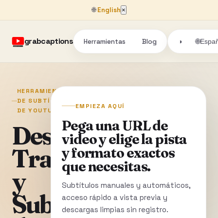
🌐
English
×
grabcaptions
Herramientas
Blog
🌐
◑
Españ
HERRAMIENTAS
DE SUBTÍTULOS
EMPIEZA AQUÍ
DE YOUTUBE
Pega una URL de
Descarga
video y elige la pista
Transcripciones
y formato exactos
que necesitas.
y
Subtítulos manuales y automáticos,
Subtítulos
acceso rápido a vista previa y
descargas limpias sin registro.