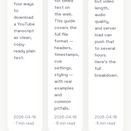
for timed
but video
four ways
text on
length,
to
the web.
audio
download
This guide
quality,
a YouTube
covers the
and server
transcript
full file
load can
as clean,
format —
push that
copy-
headers,
to several
ready plain
timestamps,
hours.
text.
cue
Here's the
settings,
full
styling —
breakdown.
with real
examples
and
common
pitfalls.
2026-04-16
2026-04-16
2026-04-16
· 7 min read
· 8 min read
· 6 min read