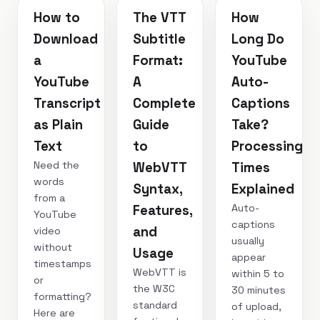
How to
The VTT
How
Download
Subtitle
Long Do
a
Format:
YouTube
YouTube
A
Auto-
Transcript
Complete
Captions
as Plain
Guide
Take?
Text
to
Processing
Need the
WebVTT
Times
words
Syntax,
Explained
from a
Auto-
Features,
YouTube
captions
and
video
usually
without
Usage
appear
timestamps
WebVTT is
within 5 to
or
the W3C
30 minutes
formatting?
standard
of upload,
Here are