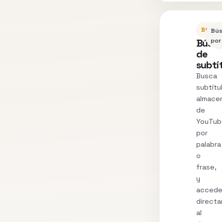
BUSC
Bú
Búsq
por
de
subtí
Busca
subtítu
almace
de
YouTub
por
palabra
o
frase,
y
acced
direct
al