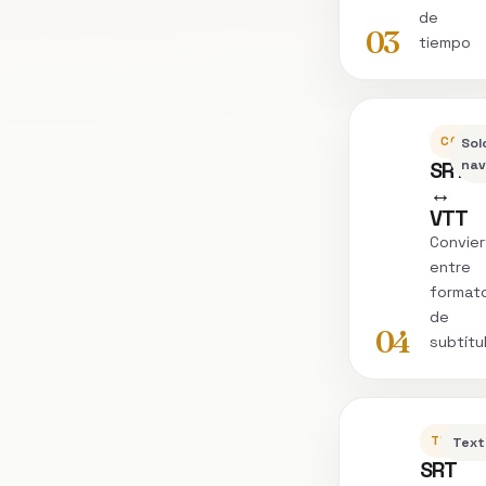
de
03
tiempo
CONVE
Sol
SRT
nav
↔
VTT
Convier
entre
format
de
04
subtítu
TRANSC
Text
SRT