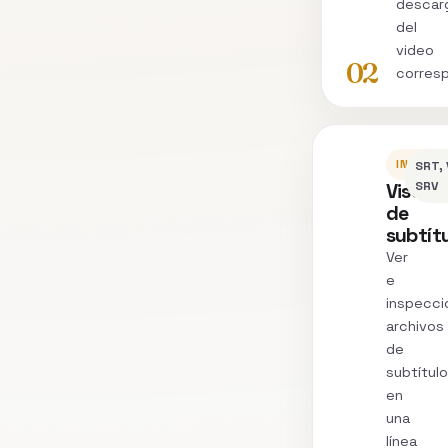
descar
del
video
02
corres
INSPEC
SRT, 
Visor
SRV
de
subtít
Ver
e
inspecci
archivos
de
subtítul
en
una
línea