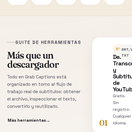
SUITE DE HERRAMIENTAS
DESCAR
SRT, 
Más que un
Descar
TXT
descargador
Transc
y
Subtít
Todo en Grab Captions está
de
organizado en torno al flujo de
YouTu
trabajo real de subtítulos: obtener
Gratis.
el archivo, inspeccionar el texto,
Sin
convertirlo y reutilizarlo.
registro.
Cualquier
Más herramientas
01
idioma.