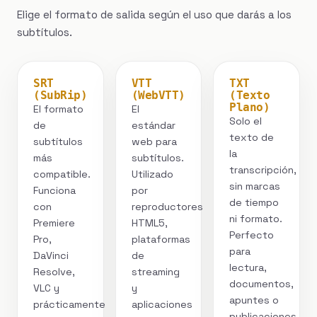
Elige el formato de salida según el uso que darás a los
subtítulos.
SRT
VTT
TXT
(SubRip)
(WebVTT)
(Texto
Plano)
El formato
El
Solo el
de
estándar
texto de
subtítulos
web para
la
más
subtítulos.
transcripción,
compatible.
Utilizado
sin marcas
Funciona
por
de tiempo
con
reproductores
ni formato.
Premiere
HTML5,
Perfecto
Pro,
plataformas
para
DaVinci
de
lectura,
Resolve,
streaming
documentos,
VLC y
y
apuntes o
prácticamente
aplicaciones
publicaciones