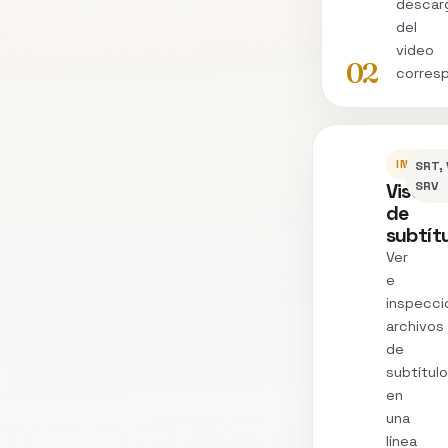
descar
del
video
02
corres
INSPEC
SRT, 
Visor
SRV
de
subtít
Ver
e
inspecci
archivos
de
subtítul
en
una
línea