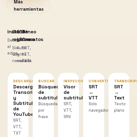
Más
herramientas
Instantáneo
Sin
100+
3
registro
idiomas
formatos
Desde
el
Sin
Auto
SRT,
edge
cuenta
y
VTT,
necesaria
manual
TXT
DESCARGAR
BUSCAR
INSPECCIONAR
CONVERTIR
TRANSCRIP
Descarga
Búsqueda
Visor
SRT
SRT
Transcripciones
de
de
↔
→
y
subtítulos
subtítulos
VTT
Text
Subtítulos
Búsqueda
SRT,
Solo
Texto
de
por
VTT,
navegador
plano
YouTube
frase
SRV
SRT,
VTT,
TXT