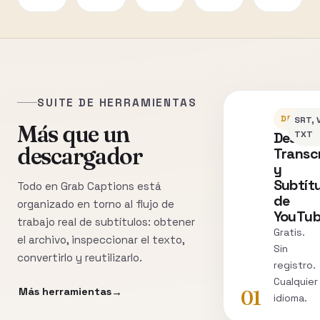
SUITE DE HERRAMIENTAS
DESCAR
SRT, 
Más que un
Descar
TXT
descargador
Transc
y
Subtít
Todo en Grab Captions está
de
organizado en torno al flujo de
YouTu
trabajo real de subtítulos: obtener
Gratis.
el archivo, inspeccionar el texto,
Sin
convertirlo y reutilizarlo.
registro.
Cualquier
Más herramientas
01
idioma.