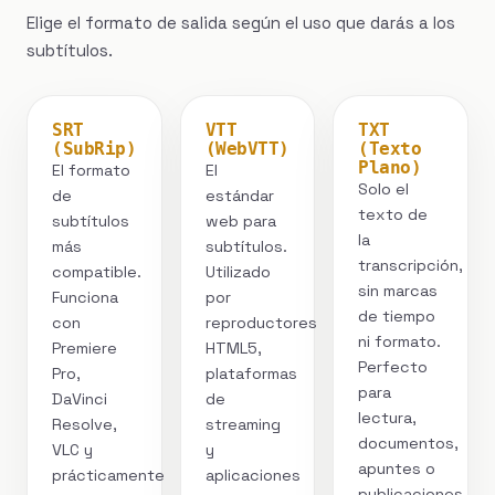
Elige el formato de salida según el uso que darás a los
subtítulos.
SRT
VTT
TXT
(SubRip)
(WebVTT)
(Texto
Plano)
El formato
El
Solo el
de
estándar
texto de
subtítulos
web para
la
más
subtítulos.
transcripción,
compatible.
Utilizado
sin marcas
Funciona
por
de tiempo
con
reproductores
ni formato.
Premiere
HTML5,
Perfecto
Pro,
plataformas
para
DaVinci
de
lectura,
Resolve,
streaming
documentos,
VLC y
y
apuntes o
prácticamente
aplicaciones
publicaciones