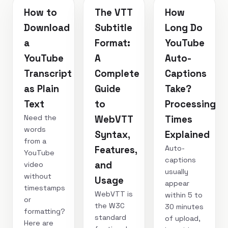
How to
The VTT
How
Download
Subtitle
Long Do
a
Format:
YouTube
YouTube
A
Auto-
Transcript
Complete
Captions
as Plain
Guide
Take?
Text
to
Processing
Need the
WebVTT
Times
words
Syntax,
Explained
from a
Auto-
Features,
YouTube
captions
and
video
usually
without
Usage
appear
timestamps
WebVTT is
within 5 to
or
the W3C
30 minutes
formatting?
standard
of upload,
Here are