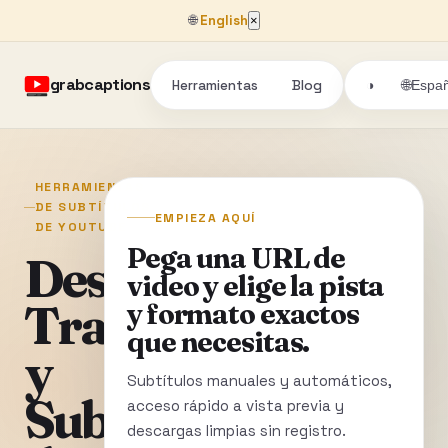
🌐
English
×
grabcaptions
Herramientas
Blog
🌐
◑
Españ
HERRAMIENTAS
DE SUBTÍTULOS
EMPIEZA AQUÍ
DE YOUTUBE
Pega una URL de
Descarga
video y elige la pista
Transcripciones
y formato exactos
que necesitas.
y
Subtítulos manuales y automáticos,
Subtítulos
acceso rápido a vista previa y
descargas limpias sin registro.