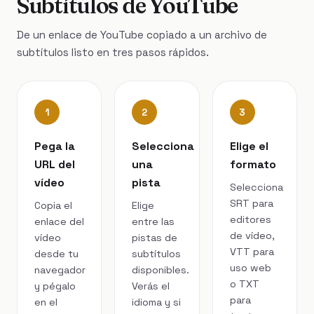
Subtítulos de YouTube
De un enlace de YouTube copiado a un archivo de
subtítulos listo en tres pasos rápidos.
1
2
3
Pega la
Selecciona
Elige el
URL del
una
formato
vídeo
pista
Selecciona
SRT para
Copia el
Elige
editores
enlace del
entre las
de vídeo,
vídeo
pistas de
VTT para
desde tu
subtítulos
uso web
navegador
disponibles.
o TXT
y pégalo
Verás el
para
en el
idioma y si