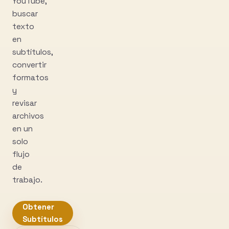
YouTube,
buscar
texto
en
subtítulos,
convertir
formatos
y
revisar
archivos
en un
solo
flujo
de
trabajo.
Obtener
Subtítulos