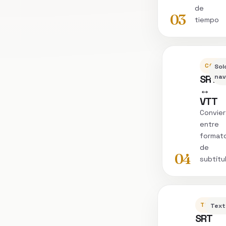
de
03
tiempo
CONVE
Sol
SRT
nav
↔
VTT
Convier
entre
format
de
04
subtítu
TRANSC
Text
SRT