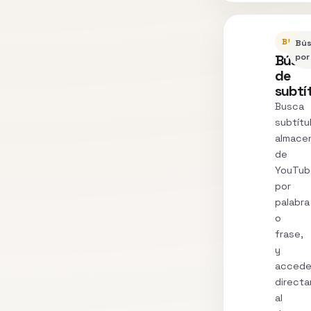
BUSC
Bú
Búsq
por
de
subtí
Busca
subtítu
almace
de
YouTub
por
palabra
o
frase,
y
acced
direct
al