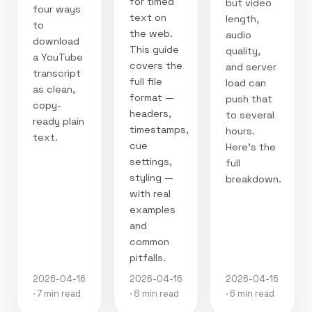
for timed
but video
four ways
text on
length,
to
the web.
audio
download
This guide
quality,
a YouTube
covers the
and server
transcript
full file
load can
as clean,
format —
push that
copy-
headers,
to several
ready plain
timestamps,
hours.
text.
cue
Here's the
settings,
full
styling —
breakdown.
with real
examples
and
common
pitfalls.
2026-04-16
2026-04-16
2026-04-16
· 7 min read
· 8 min read
· 6 min read