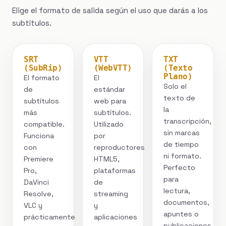
Elige el formato de salida según el uso que darás a los
subtítulos.
SRT
VTT
TXT
(SubRip)
(WebVTT)
(Texto
Plano)
El formato
El
Solo el
de
estándar
texto de
subtítulos
web para
la
más
subtítulos.
transcripción,
compatible.
Utilizado
sin marcas
Funciona
por
de tiempo
con
reproductores
ni formato.
Premiere
HTML5,
Perfecto
Pro,
plataformas
para
DaVinci
de
lectura,
Resolve,
streaming
documentos,
VLC y
y
apuntes o
prácticamente
aplicaciones
publicaciones