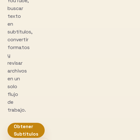
YouTube,
buscar
texto
en
subtítulos,
convertir
formatos
y
revisar
archivos
en un
solo
flujo
de
trabajo.
Obtener
Subtítulos