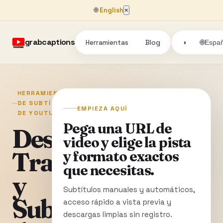
🌐
English
×
grabcaptions
Herramientas
Blog
🌐
◑
Españ
HERRAMIENTAS
DE SUBTÍTULOS
EMPIEZA AQUÍ
DE YOUTUBE
Pega una URL de
Descarga
video y elige la pista
Transcripciones
y formato exactos
que necesitas.
y
Subtítulos manuales y automáticos,
Subtítulos
acceso rápido a vista previa y
descargas limpias sin registro.