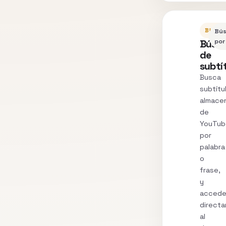
BUSC
Bú
Búsq
por
de
subtí
Busca
subtítu
almace
de
YouTub
por
palabra
o
frase,
y
acced
direct
al