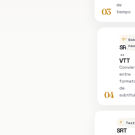
de
03
tiempo
CONVE
Sol
SRT
nav
↔
VTT
Convier
entre
format
de
04
subtítu
TRANSC
Text
SRT