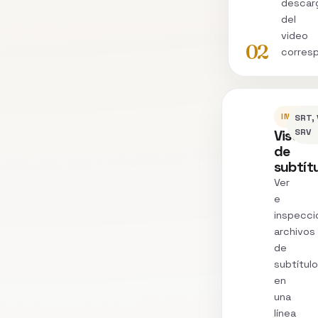
descar
del
video
02
corres
INSPEC
SRT, 
Visor
SRV
de
subtít
Ver
e
inspecci
archivos
de
subtítul
en
una
línea