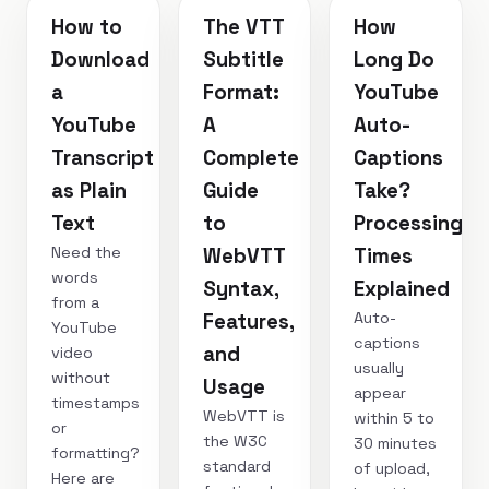
How to
The VTT
How
Download
Subtitle
Long Do
a
Format:
YouTube
YouTube
A
Auto-
Transcript
Complete
Captions
as Plain
Guide
Take?
Text
to
Processing
Need the
WebVTT
Times
words
Syntax,
Explained
from a
Auto-
Features,
YouTube
captions
and
video
usually
without
Usage
appear
timestamps
WebVTT is
within 5 to
or
the W3C
30 minutes
formatting?
standard
of upload,
Here are