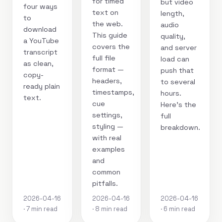
for timed
but video
four ways
text on
length,
to
the web.
audio
download
This guide
quality,
a YouTube
covers the
and server
transcript
full file
load can
as clean,
format —
push that
copy-
headers,
to several
ready plain
timestamps,
hours.
text.
cue
Here's the
settings,
full
styling —
breakdown.
with real
examples
and
common
pitfalls.
2026-04-16
2026-04-16
2026-04-16
· 7 min read
· 8 min read
· 6 min read