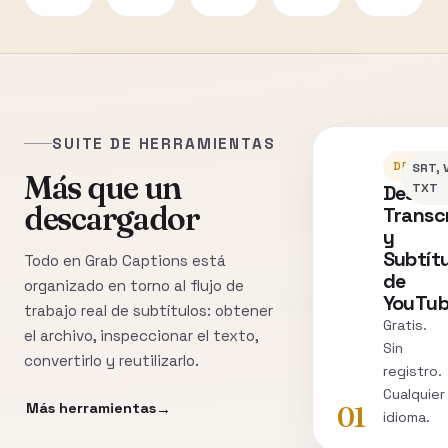
SUITE DE HERRAMIENTAS
DESCAR
SRT, 
Más que un
Descar
TXT
descargador
Transc
y
Subtít
Todo en Grab Captions está
de
organizado en torno al flujo de
YouTu
trabajo real de subtítulos: obtener
Gratis.
el archivo, inspeccionar el texto,
Sin
convertirlo y reutilizarlo.
registro.
Cualquier
Más herramientas
01
idioma.