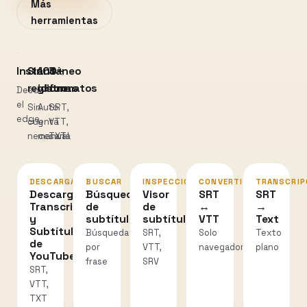
Más
herramientas
Instantáneo
Sin
100+
3
registro
idiomas
formatos
Desde
el
Sin
Auto
SRT,
edge
cuenta
y
VTT,
necesaria
manual
TXT
DESCARGAR
BUSCAR
INSPECCIONAR
CONVERTIR
TRANSCRIP
Descarga
Búsqueda
Visor
SRT
SRT
Transcripciones
de
de
↔
→
y
subtítulos
subtítulos
VTT
Text
Subtítulos
Búsqueda
SRT,
Solo
Texto
de
por
VTT,
navegador
plano
YouTube
frase
SRV
SRT,
VTT,
TXT