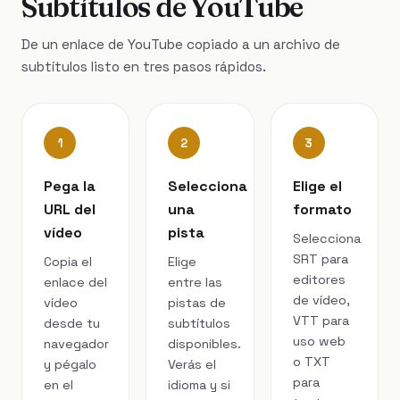
Subtítulos de YouTube
De un enlace de YouTube copiado a un archivo de
subtítulos listo en tres pasos rápidos.
1
2
3
Pega la
Selecciona
Elige el
URL del
una
formato
vídeo
pista
Selecciona
SRT para
Copia el
Elige
editores
enlace del
entre las
de vídeo,
vídeo
pistas de
VTT para
desde tu
subtítulos
uso web
navegador
disponibles.
o TXT
y pégalo
Verás el
para
en el
idioma y si