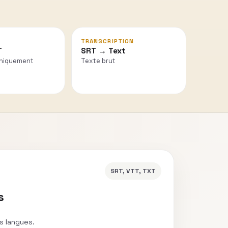
TRANSCRIPTION
T
SRT → Text
uniquement
Texte brut
SRT, VTT, TXT
s
es langues.