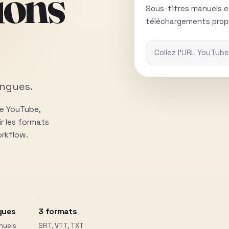
ions
Sous-titres manuels e
téléchargements propr
angues.
de YouTube,
ir les formats
orkflow.
gues
3 formats
nuels
SRT, VTT, TXT