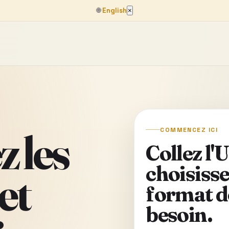
🌐
English
×
 les
COMMENCEZ ICI
Collez l'
choisissez
et
format d
besoin.