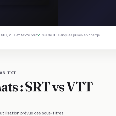
 SRT, VTT et texte brut
Plus de 100 langues prises en charge
 VS TXT
ats : SRT vs VTT
utilisation prévue des sous-titres.