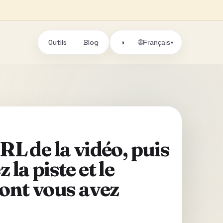
Outils
Blog
🌐
◑
Français
▾
URL de la vidéo, puis
 la piste et le
ont vous avez