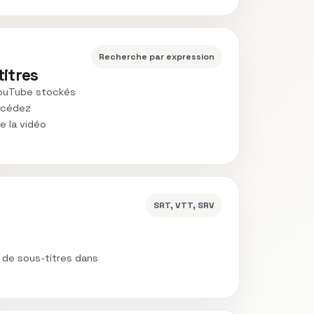
Recherche par expression
itres
YouTube stockés
accédez
e la vidéo
SRT, VTT, SRV
s de sous-titres dans