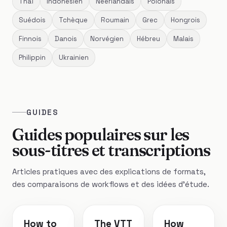
Thaï
Indonésien
Néerlandais
Polonais
Suédois
Tchèque
Roumain
Grec
Hongrois
Finnois
Danois
Norvégien
Hébreu
Malais
Philippin
Ukrainien
GUIDES
Guides populaires sur les
sous-titres et transcriptions
Articles pratiques avec des explications de formats,
des comparaisons de workflows et des idées d'étude.
How to
The VTT
How