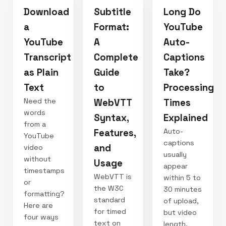
Download
Subtitle
Long Do
a
Format:
YouTube
YouTube
A
Auto-
Transcript
Complete
Captions
as Plain
Guide
Take?
Text
to
Processing
Need the
WebVTT
Times
words
Syntax,
Explained
from a
Auto-
Features,
YouTube
captions
and
video
usually
without
Usage
appear
timestamps
WebVTT is
within 5 to
or
the W3C
30 minutes
formatting?
standard
of upload,
Here are
for timed
but video
four ways
text on
length,