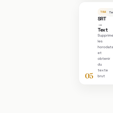
TRANSC
Te
SRT
→
Text
Supprime
les
horodat
et
obtenir
du
texte
05
brut