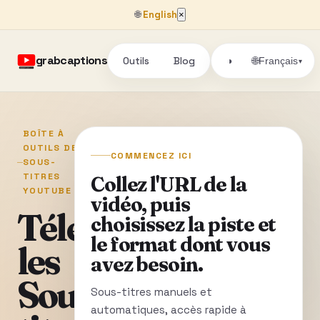
🌐
English
×
grabcaptions
Outils
Blog
🌐
◑
Français
▾
BOÎTE À
OUTILS DE
COMMENCEZ ICI
SOUS-
TITRES
Collez l'URL de la
YOUTUBE
vidéo, puis
Téléchargez
choisissez la piste et
le format dont vous
les
avez besoin.
Sous-
Sous-titres manuels et
automatiques, accès rapide à