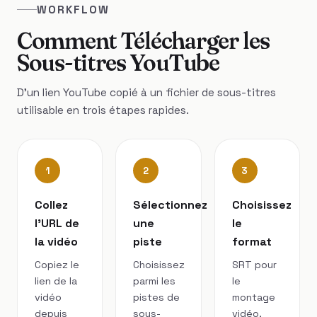
WORKFLOW
Comment Télécharger les
Sous-titres YouTube
D'un lien YouTube copié à un fichier de sous-titres
utilisable en trois étapes rapides.
1
2
3
Collez
Sélectionnez
Choisissez
l’URL de
une
le
la vidéo
piste
format
Copiez le
Choisissez
SRT pour
lien de la
parmi les
le
vidéo
pistes de
montage
depuis
sous-
vidéo,