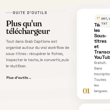
SUITE D'OUTILS
TÉLÉCH
SRT, 
Plus qu'un
Téléch
TXT
téléchargeur
les
Sous-
titres
Tout dans Grab Captions est
et
organisé autour du vrai workflow de
Transc
sous-titres : récupérer le fichier,
YouTu
inspecter le texte, le convertir, puis
Gratuit.
le réutiliser.
Sans
inscriptio
Plus d’outils
Toutes
les
01
langues.