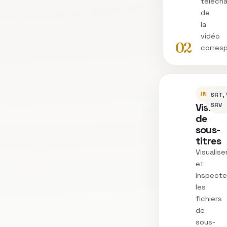
télécha
de
la
vidéo
02
corres
INSPEC
SRT, 
Vision
SRV
de
sous-
titres
Visualise
et
inspecte
les
fichiers
de
sous-