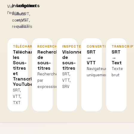
inscription
langues
formats
Via
l’edge
Aucun
Auto
SRT,
compte
et
VTT,
requis
manuels
TXT
TÉLÉCHARGER
RECHERCHER
INSPECTER
CONVERTIR
TRANSCRIP
Téléchargez
Recherche
Visionneuse
SRT
SRT
les
de
de
↔
→
Sous-
sous-
sous-
VTT
Text
titres
titres
titres
Navigateur
Texte
et
Recherche
SRT,
uniquement
brut
Transcriptions
par
VTT,
YouTube
expression
SRV
SRT,
VTT,
TXT