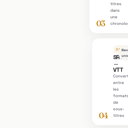
titres
dans
une
03
chronolo
CONVE
Nav
SRT
uni
↔
VTT
Convert
entre
les
format
de
sous-
04
titres