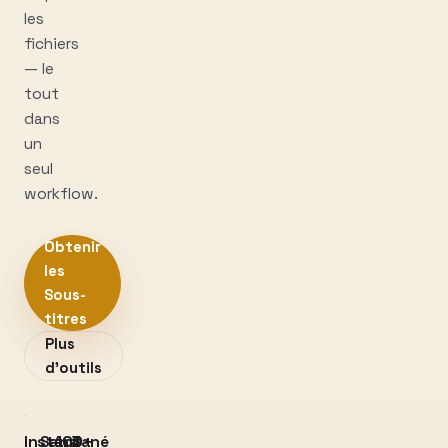
les
fichiers
— le
tout
dans
un
seul
workflow.
Obtenir
les
Sous-
titres
Plus
d’outils
Instantané
Sans
100+
3