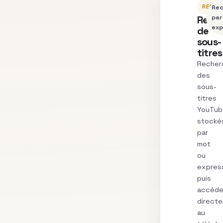
RECHE
Rec
Rech
par
exp
de
sous-
titres
Recher
des
sous-
titres
YouTub
stocké
par
mot
ou
express
puis
accéde
direct
au