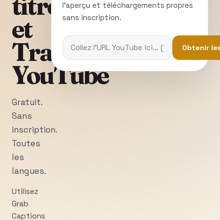
titres
l'aperçu et téléchargements propres
sans inscription.
et
Transcriptions
Obtenir le
YouTube
Gratuit.
Sans
inscription.
Toutes
les
langues.
Utilisez
Grab
Captions