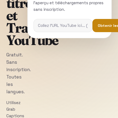
titres
l'aperçu et téléchargements propres
sans inscription.
et
Transcriptions
Obtenir le
YouTube
Gratuit.
Sans
inscription.
Toutes
les
langues.
Utilisez
Grab
Captions