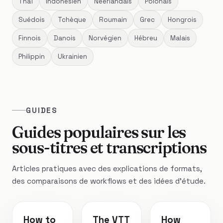
Thaï
Indonésien
Néerlandais
Polonais
Suédois
Tchèque
Roumain
Grec
Hongrois
Finnois
Danois
Norvégien
Hébreu
Malais
Philippin
Ukrainien
GUIDES
Guides populaires sur les
sous-titres et transcriptions
Articles pratiques avec des explications de formats,
des comparaisons de workflows et des idées d'étude.
How to
The VTT
How