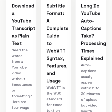
Download
Subtitle
Long Do
a
Format:
YouTube
YouTube
A
Auto-
Transcript
Complete
Captions
as Plain
Guide
Take?
Text
to
Processing
Need the
WebVTT
Times
words
Syntax,
Explained
from a
Auto-
Features,
YouTube
captions
and
video
usually
without
Usage
appear
timestamps
WebVTT is
within 5 to
or
the W3C
30 minutes
formatting?
standard
of upload,
Here are
for timed
but video
four ways
text on
length,