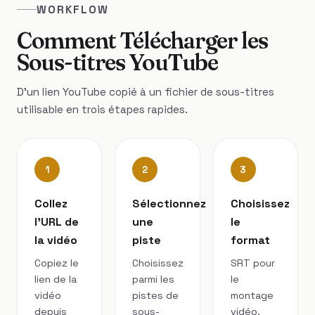
WORKFLOW
Comment Télécharger les
Sous-titres YouTube
D'un lien YouTube copié à un fichier de sous-titres
utilisable en trois étapes rapides.
1
2
3
Collez
Sélectionnez
Choisissez
l’URL de
une
le
la vidéo
piste
format
Copiez le
Choisissez
SRT pour
lien de la
parmi les
le
vidéo
pistes de
montage
depuis
sous-
vidéo,