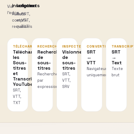
inscription
langues
formats
Via
l’edge
Aucun
Auto
SRT,
compte
et
VTT,
requis
manuels
TXT
TÉLÉCHARGER
RECHERCHER
INSPECTER
CONVERTIR
TRANSCRIP
Téléchargez
Recherche
Visionneuse
SRT
SRT
les
de
de
↔
→
Sous-
sous-
sous-
VTT
Text
titres
titres
titres
Navigateur
Texte
et
Recherche
SRT,
uniquement
brut
Transcriptions
par
VTT,
YouTube
expression
SRV
SRT,
VTT,
TXT