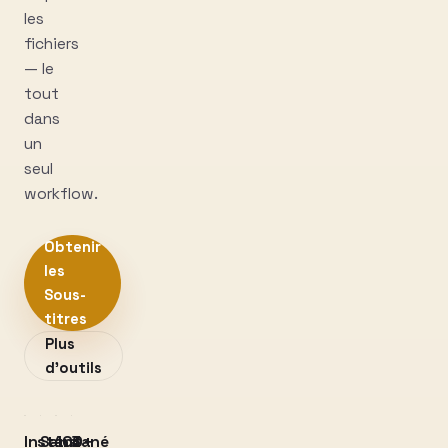
les
fichiers
— le
tout
dans
un
seul
workflow.
Obtenir
les
Sous-
titres
Plus
d’outils
Instantané
Sans
100+
3