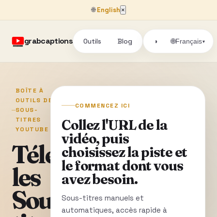
🌐
English
×
grabcaptions
Outils
Blog
🌐
◑
Français
▾
BOÎTE À
OUTILS DE
COMMENCEZ ICI
SOUS-
TITRES
Collez l'URL de la
YOUTUBE
vidéo, puis
Téléchargez
choisissez la piste et
le format dont vous
les
avez besoin.
Sous-
Sous-titres manuels et
automatiques, accès rapide à