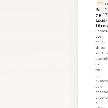
RECHE
Rec
Rech
par
exp
de
sous-
titres
Recher
des
sous-
titres
YouTub
stocké
par
mot
ou
express
puis
accéde
direct
au