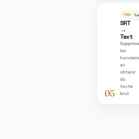
TRANSC
Te
SRT
→
Text
Supprime
les
horodat
et
obtenir
du
texte
05
brut