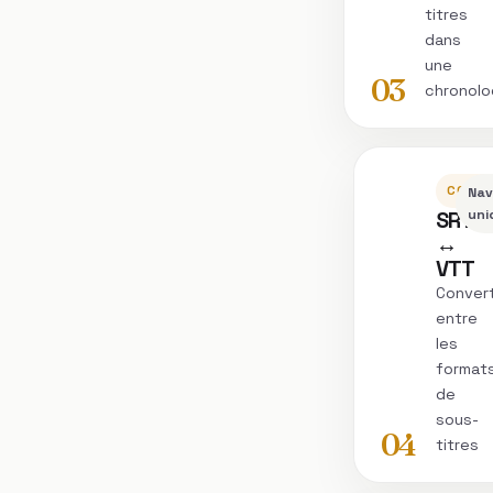
titres
dans
une
03
chronolo
CONVE
Nav
SRT
uni
↔
VTT
Convert
entre
les
format
de
sous-
04
titres