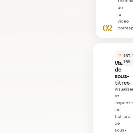
télécha
de
la
vidéo
02
corres
INSPEC
SRT, 
Vision
SRV
de
sous-
titres
Visualise
et
inspecte
les
fichiers
de
sous-