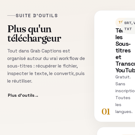
SUITE D'OUTILS
TÉLÉCH
SRT, 
Plus qu'un
Téléch
TXT
téléchargeur
les
Sous-
titres
Tout dans Grab Captions est
et
organisé autour du vrai workflow de
Transc
sous-titres : récupérer le fichier,
YouTu
inspecter le texte, le convertir, puis
Gratuit.
le réutiliser.
Sans
inscriptio
Plus d’outils
Toutes
les
01
langues.