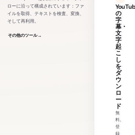
YouTu
ローに沿って構成されています：ファ
の
イルを取得、テキストを検査、変換、
字
そして再利用。
幕・
文
その他のツール
字
起
こ
し
を
ダ
ウ
ン
ロ
ー
ド
無
料。
登
録