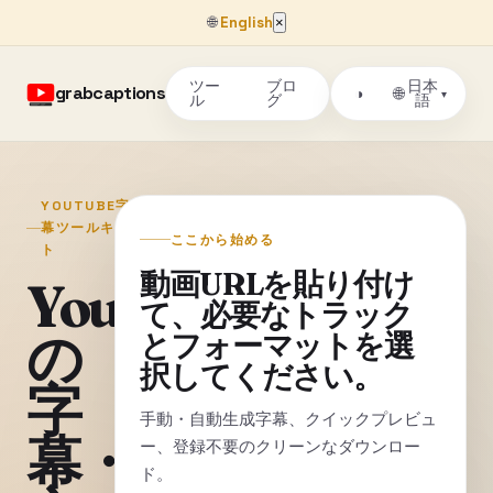
🌐
English
×
ツー
ブロ
日本
grabcaptions
🌐
◑
▾
ル
グ
語
YOUTUBE字
幕ツールキッ
ここから始める
ト
動画URLを貼り付け
YouTube
て、必要なトラック
の
とフォーマットを選
択してください。
字
手動・自動生成字幕、クイックプレビュ
幕・
ー、登録不要のクリーンなダウンロー
ド。