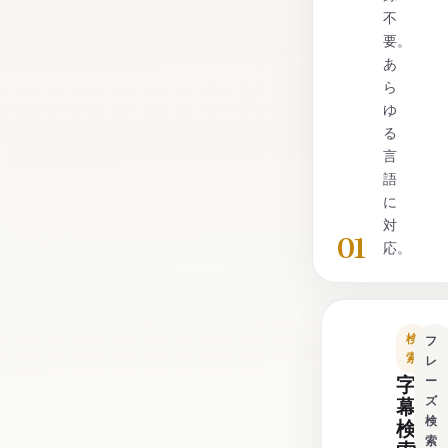
不
要。
あ
ら
ゆ
る
言
語
に
対
01
応。
検
フ
索
レ
字
ー
ズ
幕
検
検
索