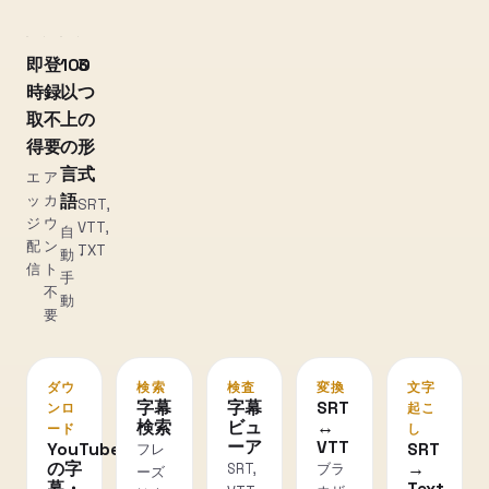
即
登
100
3
時
録
以
つ
取
不
上
の
得
要
の
形
言
式
エ
ア
ッ
カ
語
SRT,
ジ
ウ
VTT,
自
配
ン
TXT
動・
信
ト
手
不
動
要
ダウ
検索
検査
変換
文字
字幕
字幕
SRT
ンロ
起こ
検索
ビュ
↔
ード
し
ーア
VTT
YouTube
SRT
フレ
の字
→
SRT,
ブラ
ーズ