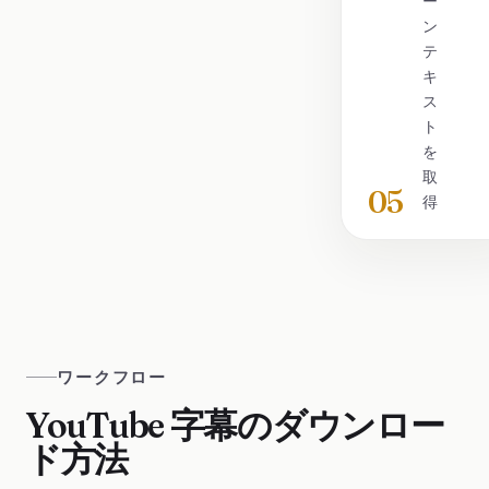
ー
ン
テ
キ
ス
ト
を
取
05
得
ワークフロー
YouTube 字幕のダウンロー
ド方法