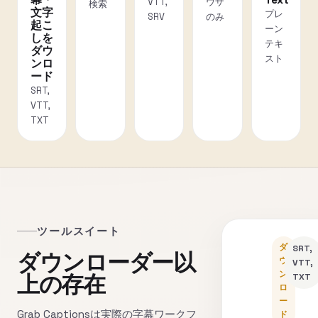
幕・
Text
VTT,
ウザ
検索
文字
プレ
SRV
のみ
起こ
ーン
しを
テキ
ダウ
スト
ンロ
ード
SRT,
VTT,
TXT
ツールスイート
ダ
SRT,
ダウンローダー以
ウ
VTT,
ン
上の存在
TXT
ロ
ー
Grab Captionsは実際の字幕ワークフ
ド