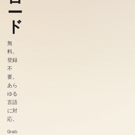
ー
ド
無
料。
登録
不
要。
あら
ゆる
言語
に対
応。
Grab