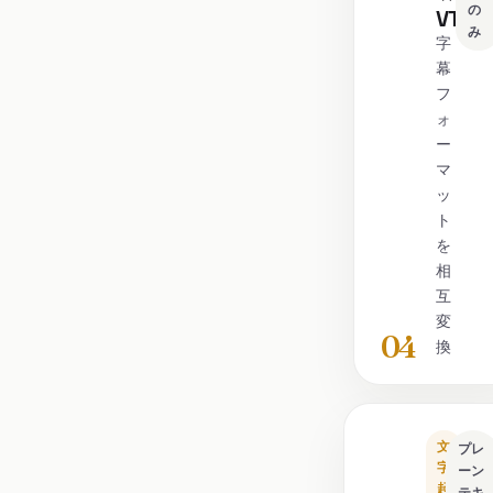
の
VTT
み
字
幕
フ
ォ
ー
マ
ッ
ト
を
相
互
変
04
換
文
プレ
字
ーン
起