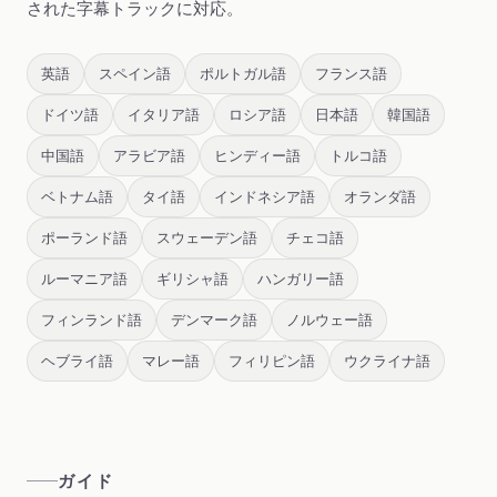
された字幕トラックに対応。
英語
スペイン語
ポルトガル語
フランス語
ドイツ語
イタリア語
ロシア語
日本語
韓国語
中国語
アラビア語
ヒンディー語
トルコ語
ベトナム語
タイ語
インドネシア語
オランダ語
ポーランド語
スウェーデン語
チェコ語
ルーマニア語
ギリシャ語
ハンガリー語
フィンランド語
デンマーク語
ノルウェー語
ヘブライ語
マレー語
フィリピン語
ウクライナ語
ガイド