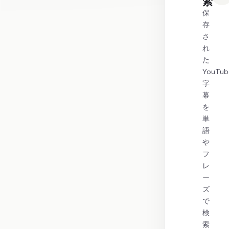
索
保
存
さ
れ
た
YouTub
字
幕
を
単
語
や
フ
レ
ー
ズ
で
検
索