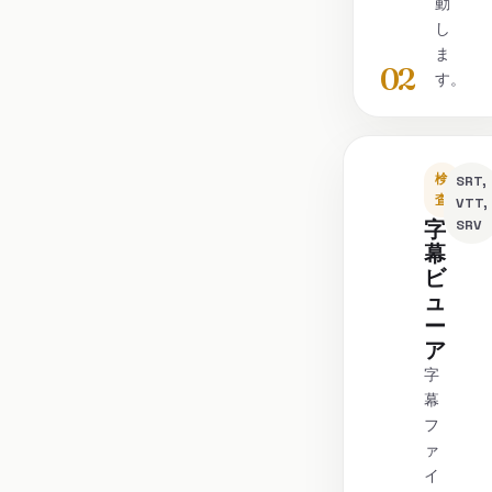
動
し
ま
02
す。
検
SRT,
査
VTT,
字
SRV
幕
ビ
ュ
ー
ア
字
幕
フ
ァ
イ