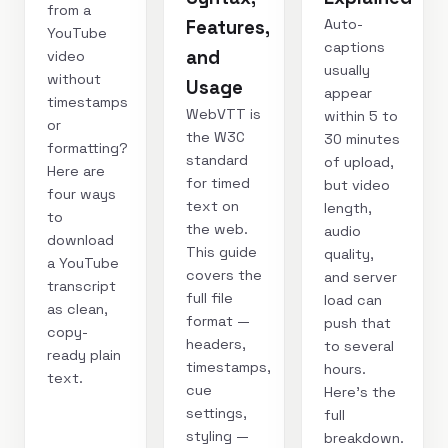
from a
Auto-
Features,
YouTube
captions
and
video
usually
without
Usage
appear
timestamps
WebVTT is
within 5 to
or
the W3C
30 minutes
formatting?
standard
of upload,
Here are
for timed
but video
four ways
text on
length,
to
the web.
audio
download
This guide
quality,
a YouTube
covers the
and server
transcript
full file
load can
as clean,
format —
push that
copy-
headers,
to several
ready plain
timestamps,
hours.
text.
cue
Here's the
settings,
full
styling —
breakdown.