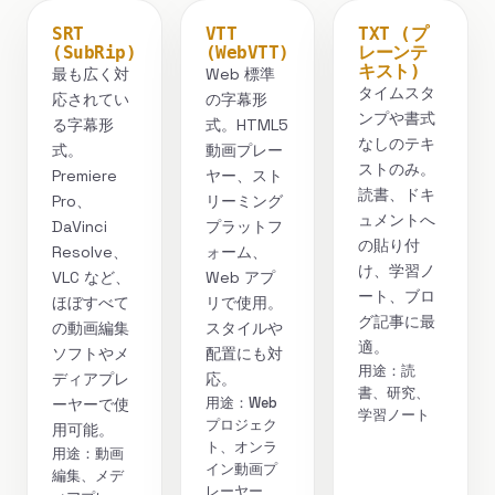
SRT
VTT
TXT (プ
(SubRip)
(WebVTT)
レーンテ
キスト)
最も広く対
Web 標準
タイムスタ
応されてい
の字幕形
ンプや書式
る字幕形
式。HTML5
なしのテキ
式。
動画プレー
ストのみ。
Premiere
ヤー、スト
読書、ドキ
Pro、
リーミング
ュメントへ
DaVinci
プラットフ
の貼り付
Resolve、
ォーム、
け、学習ノ
VLC など、
Web アプ
ート、ブロ
ほぼすべて
リで使用。
グ記事に最
の動画編集
スタイルや
適。
ソフトやメ
配置にも対
用途：読
ディアプレ
応。
書、研究、
用途：Web
ーヤーで使
学習ノート
プロジェク
用可能。
ト、オンラ
用途：動画
イン動画プ
編集、メデ
レーヤー