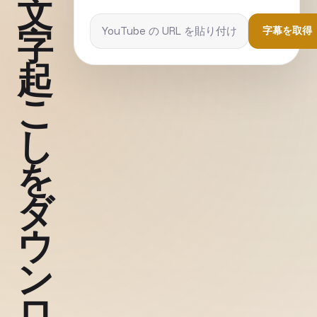
文
字
字幕を取得
起
こ
し
を
ダ
ウ
ン
ロ