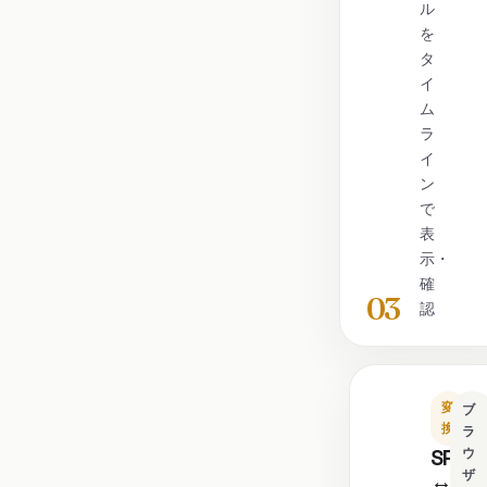
ル
を
タ
イ
ム
ラ
イ
ン
で
表
示・
確
03
認
変
ブ
換
ラ
SRT
ウ
ザ
↔