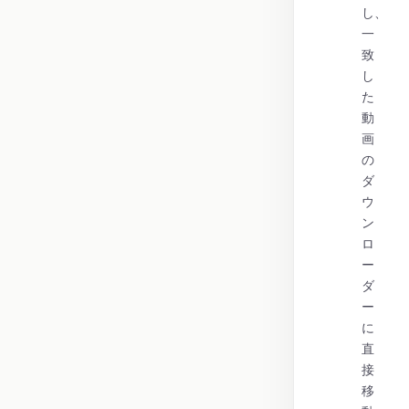
し、
一
致
し
た
動
画
の
ダ
ウ
ン
ロ
ー
ダ
ー
に
直
接
移