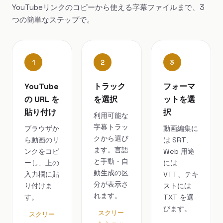
YouTubeリンクのコピーから使える字幕ファイルまで、3
つの簡単なステップで。
1
2
3
YouTube
トラック
フォーマ
の URL を
を選択
ットを選
貼り付け
択
利用可能な
字幕トラッ
ブラウザか
動画編集に
クから選び
ら動画のリ
は SRT、
ます。言語
ンクをコピ
Web 用途
と手動・自
ーし、上の
には
動生成の区
入力欄に貼
VTT、テキ
分が表示さ
り付けま
ストには
れます。
す。
TXT を選
びます。
スクリー
スクリー