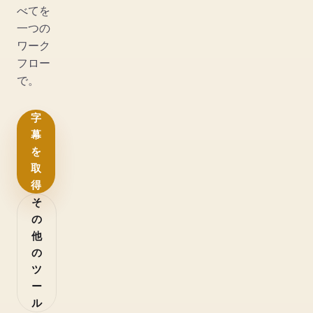
べてを
一つの
ワーク
フロー
で。
字
幕
を
取
得
そ
の
他
の
ツ
ー
ル