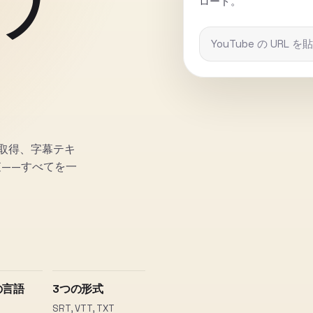
ウ
ロード。
クを取得、字幕テキ
——すべてを一
の言語
3つの形式
SRT, VTT, TXT