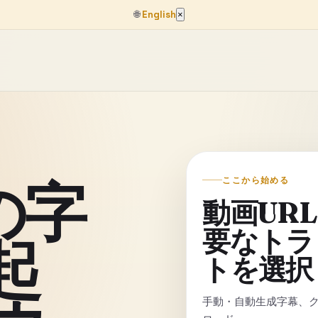
🌐
English
×
 の字
ここから始める
動画UR
要なトラ
起
トを選択
手動・自動生成字幕、