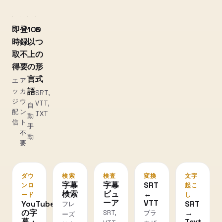
即
登
100
3
時
録
以
つ
取
不
上
の
得
要
の
形
言
式
エ
ア
ッ
カ
語
SRT,
ジ
ウ
VTT,
自
配
ン
TXT
動・
信
ト
手
不
動
要
ダウ
検索
検査
変換
文字
字幕
字幕
SRT
ンロ
起こ
検索
ビュ
↔
ード
し
ーア
VTT
YouTube
SRT
フレ
の字
→
SRT,
ブラ
ーズ