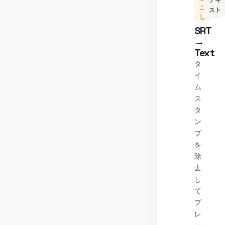
テキ
こ
スト
し
SRT
→
Text
タ
イ
ム
ス
タ
ン
プ
を
除
去
し
て
プ
レ