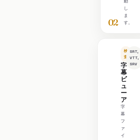
動
し
ま
02
す。
検
SRT,
査
VTT,
字
SRV
幕
ビ
ュ
ー
ア
字
幕
フ
ァ
イ