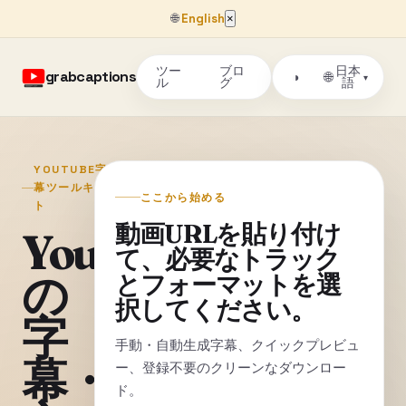
🌐
English
×
ツー
ブロ
日本
grabcaptions
🌐
◑
▾
ル
グ
語
YOUTUBE字
幕ツールキッ
ここから始める
ト
動画URLを貼り付け
YouTube
て、必要なトラック
の
とフォーマットを選
択してください。
字
手動・自動生成字幕、クイックプレビュ
幕・
ー、登録不要のクリーンなダウンロー
ド。