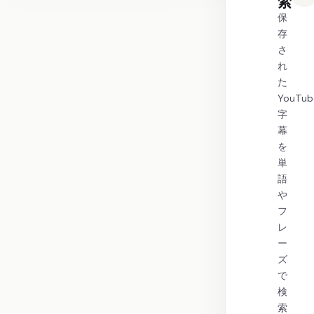
索
保
存
さ
れ
た
YouTub
字
幕
を
単
語
や
フ
レ
ー
ズ
で
検
索