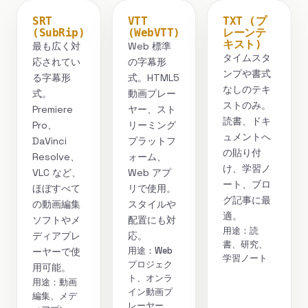
SRT
VTT
TXT (プ
(SubRip)
(WebVTT)
レーンテ
キスト)
最も広く対
Web 標準
タイムスタ
応されてい
の字幕形
ンプや書式
る字幕形
式。HTML5
なしのテキ
式。
動画プレー
ストのみ。
Premiere
ヤー、スト
読書、ドキ
Pro、
リーミング
ュメントへ
DaVinci
プラットフ
の貼り付
Resolve、
ォーム、
け、学習ノ
VLC など、
Web アプ
ート、ブロ
ほぼすべて
リで使用。
グ記事に最
の動画編集
スタイルや
適。
ソフトやメ
配置にも対
用途：読
ディアプレ
応。
書、研究、
用途：Web
ーヤーで使
学習ノート
プロジェク
用可能。
ト、オンラ
用途：動画
イン動画プ
編集、メデ
レーヤー