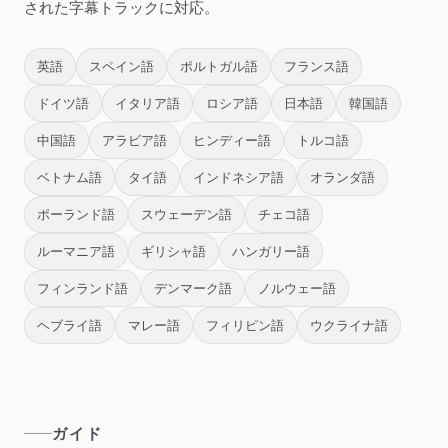
された字幕トラックに対応。
英語
スペイン語
ポルトガル語
フランス語
ドイツ語
イタリア語
ロシア語
日本語
韓国語
中国語
アラビア語
ヒンディー語
トルコ語
ベトナム語
タイ語
インドネシア語
オランダ語
ポーランド語
スウェーデン語
チェコ語
ルーマニア語
ギリシャ語
ハンガリー語
フィンランド語
デンマーク語
ノルウェー語
ヘブライ語
マレー語
フィリピン語
ウクライナ語
ガイド