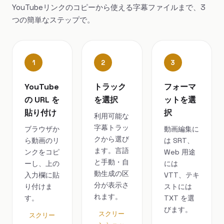
YouTubeリンクのコピーから使える字幕ファイルまで、3
つの簡単なステップで。
1
2
3
YouTube
トラック
フォーマ
の URL を
を選択
ットを選
貼り付け
択
利用可能な
字幕トラッ
ブラウザか
動画編集に
クから選び
ら動画のリ
は SRT、
ます。言語
ンクをコピ
Web 用途
と手動・自
ーし、上の
には
動生成の区
入力欄に貼
VTT、テキ
分が表示さ
り付けま
ストには
れます。
す。
TXT を選
びます。
スクリー
スクリー