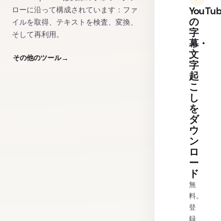
YouTu
ローに沿って構成されています：ファ
の
イルを取得、テキストを検査、変換、
字
そして再利用。
幕・
文
その他のツール
字
起
こ
し
を
ダ
ウ
ン
ロ
ー
ド
無
料。
登
録