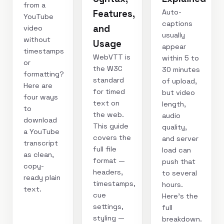
from a
Auto-
Features,
YouTube
captions
and
video
usually
without
Usage
appear
timestamps
WebVTT is
within 5 to
or
the W3C
30 minutes
formatting?
standard
of upload,
Here are
for timed
but video
four ways
text on
length,
to
the web.
audio
download
This guide
quality,
a YouTube
covers the
and server
transcript
full file
load can
as clean,
format —
push that
copy-
headers,
to several
ready plain
timestamps,
hours.
text.
cue
Here's the
settings,
full
styling —
breakdown.