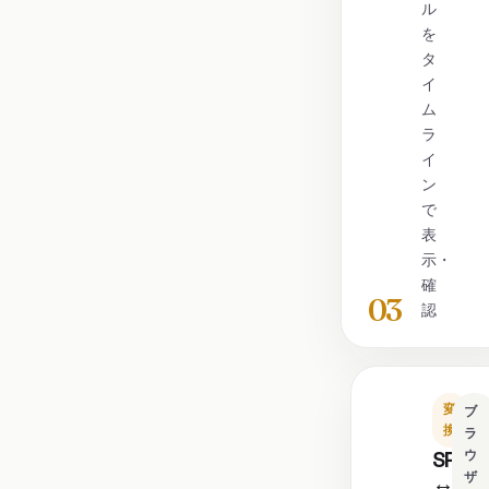
ル
を
タ
イ
ム
ラ
イ
ン
で
表
示・
確
03
認
変
ブ
換
ラ
SRT
ウ
ザ
↔