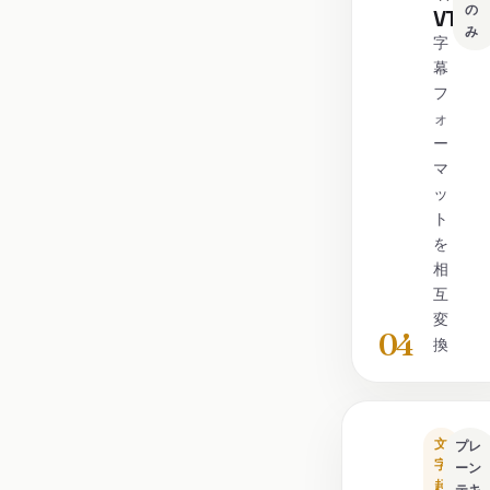
の
VTT
み
字
幕
フ
ォ
ー
マ
ッ
ト
を
相
互
変
04
換
文
プレ
字
ーン
起