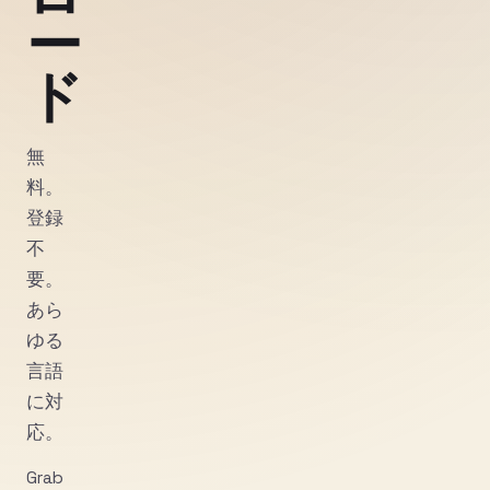
ー
ド
無
料。
登録
不
要。
あら
ゆる
言語
に対
応。
Grab