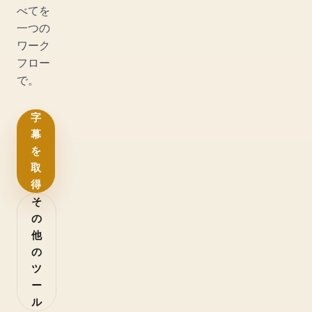
べてを
一つの
ワーク
フロー
で。
字
幕
を
取
得
そ
の
他
の
ツ
ー
ル