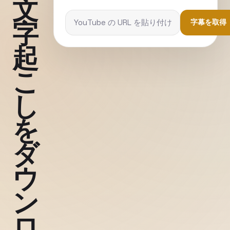
文
字
字幕を取得
起
こ
し
を
ダ
ウ
ン
ロ