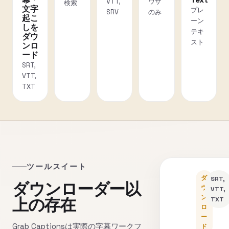
幕・
Text
VTT,
ウザ
検索
文字
プレ
SRV
のみ
起こ
ーン
しを
テキ
ダウ
スト
ンロ
ード
SRT,
VTT,
TXT
ツールスイート
ダ
SRT,
ダウンローダー以
ウ
VTT,
ン
上の存在
TXT
ロ
ー
Grab Captionsは実際の字幕ワークフ
ド