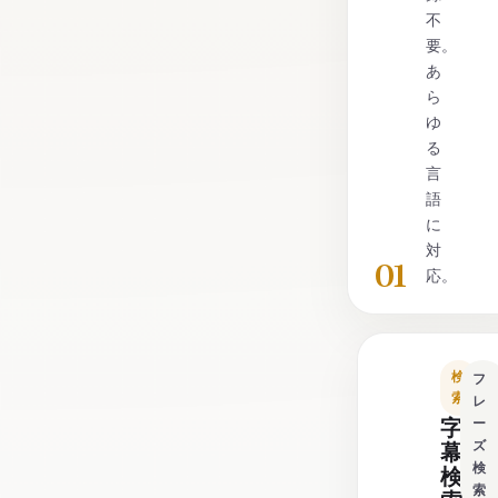
不
要。
あ
ら
ゆ
る
言
語
に
対
01
応。
検
フ
索
レ
字
ー
ズ
幕
検
検
索