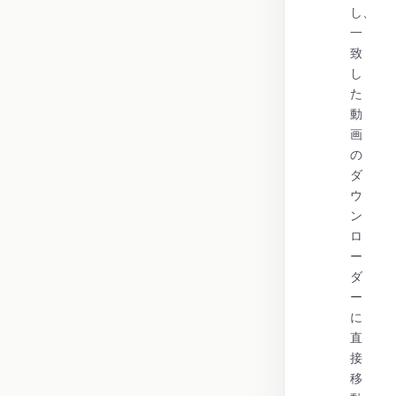
し、
一
致
し
た
動
画
の
ダ
ウ
ン
ロ
ー
ダ
ー
に
直
接
移