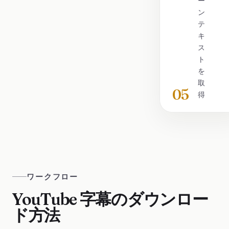
ー
ン
テ
キ
ス
ト
を
取
05
得
ワークフロー
YouTube 字幕のダウンロー
ド方法