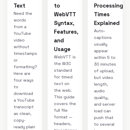
Text
to
Processing
Need the
WebVTT
Times
words
Syntax,
Explained
from a
Auto-
Features,
YouTube
captions
and
video
usually
without
Usage
appear
timestamps
WebVTT is
within 5 to
or
the W3C
30 minutes
formatting?
standard
of upload,
Here are
for timed
but video
four ways
text on
length,
to
the web.
audio
download
This guide
quality,
a YouTube
covers the
and server
transcript
full file
load can
as clean,
format —
push that
copy-
headers,
to several
ready plain