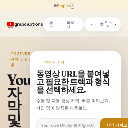
🌐
English
×
도
블로
한국
grabcaptions
🌐
◑
▾
구
그
어
YOUTUBE
자막 도구 모
여기서 시작
음
동영상 URL을 붙여넣
YouTube
고 필요한 트랙과 형식
자
을 선택하세요.
막
수동 및 자동 생성 자막, 빠른 미리보기,
가입 없이 깔끔한 다운로드.
및
자막 가져오