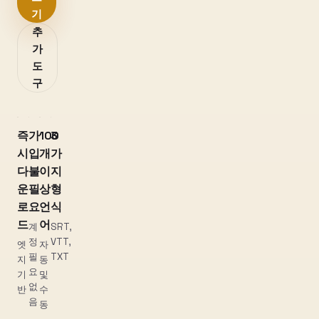
기
추
가
도
구
즉
가
100
3
시
입
개
가
다
불
이
지
운
필
상
형
로
요
언
식
드
어
계
SRT,
정
VTT,
엣
자
필
TXT
지
동
요
기
및
없
반
수
음
동