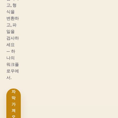
고, 형
식을
변환하
고, 파
일을
검사하
세요
— 하
나의
워크플
로우에
서.
자
막
가
져
오