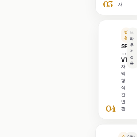
03
사
변
브
환
라
SRT
우
저
↔
전
VTT
용
자
막
형
식
간
변
04
환
스