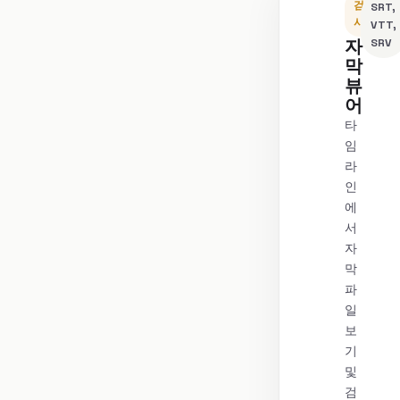
검
SRT,
사
VTT,
자
SRV
막
뷰
어
타
임
라
인
에
서
자
막
파
일
보
기
및
검