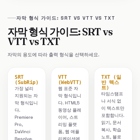
자막 형식 가이드: SRT VS VTT VS TXT
자막 형식 가이드: SRT vs
VTT vs TXT
자막의 용도에 따라 출력 형식을 선택하세요.
SRT
VTT
TXT (일
(SubRip)
(WebVTT)
반 텍스
트)
가장 널리
웹 표준 자
타임스탬프
지원되는 자
막 형식입니
나 서식 없
막 형식입니
다. HTML5
이 텍스트만
다.
동영상 플레
포함합니다.
Premiere
이어, 스트
읽기, 문서
Pro,
리밍 플랫
복사, 학습
DaVinci
폼, 웹 애플
노트, 블로
Resolve,
리케이션에