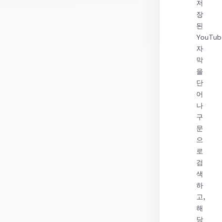
저
장
된
YouTub
자
막
을
단
어
나
구
문
으
로
검
색
하
고,
해
당