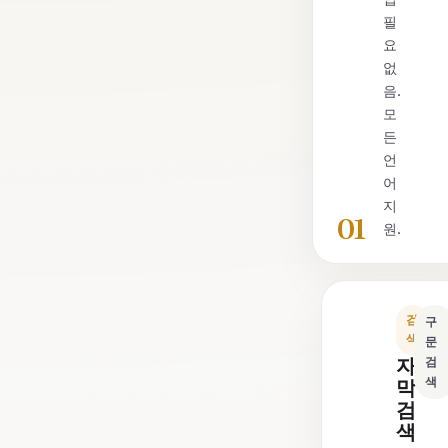
필
요
없
음.
모
든
언
어
지
01
원.
검
구
색
문
자
검
색
막
검
색