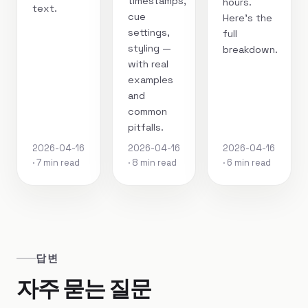
timestamps,
hours.
text.
cue
Here's the
settings,
full
styling —
breakdown.
with real
examples
and
common
pitfalls.
2026-04-16
2026-04-16
2026-04-16
· 7 min read
· 8 min read
· 6 min read
답변
자주 묻는 질문