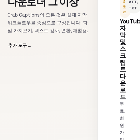
다운로더 그 이상
운
VTT,
로
TXT
드
Grab Captions의 모든 것은 실제 자막
YouTu
워크플로우를 중심으로 구성됩니다: 파
자
일 가져오기, 텍스트 검사, 변환, 재활용.
막
및
추가 도구
스
크
립
트
다
운
로
드
무
료.
회
원
가
입