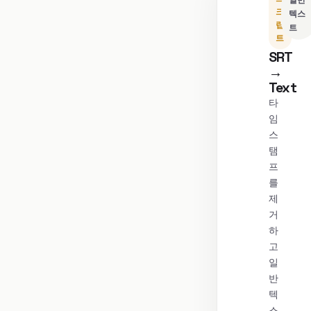
일반
크
텍스
립
트
트
SRT
→
Text
타
임
스
탬
프
를
제
거
하
고
일
반
텍
스