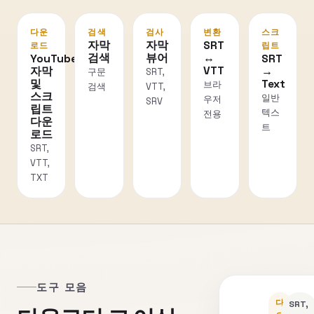
다운
검색
검사
변환
스크
자막
자막
SRT
로드
립트
검색
뷰어
↔
YouTube
SRT
VTT
자막
→
구문
SRT,
및
Text
브라
검색
VTT,
스크
일반
우저
SRV
립트
텍스
전용
다운
트
로드
SRT,
VTT,
TXT
도구 모음
다
SRT,