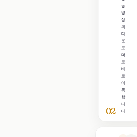
동
영
상
의
다
운
로
더
로
바
로
이
동
합
니
02
다.