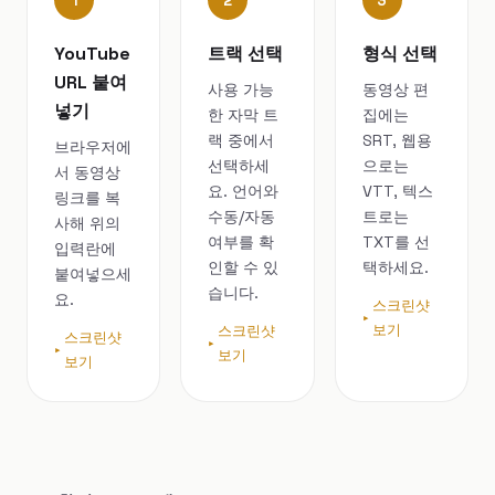
1
2
3
YouTube
트랙 선택
형식 선택
URL 붙여
사용 가능
동영상 편
넣기
한 자막 트
집에는
랙 중에서
SRT, 웹용
브라우저에
선택하세
으로는
서 동영상
요. 언어와
VTT, 텍스
링크를 복
수동/자동
트로는
사해 위의
여부를 확
TXT를 선
입력란에
인할 수 있
택하세요.
붙여넣으세
습니다.
요.
스크린샷
보기
스크린샷
스크린샷
보기
보기