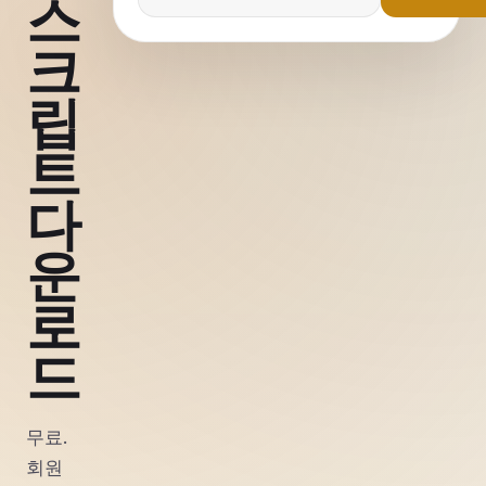
스
크
립
트
다
운
로
드
무료.
회원