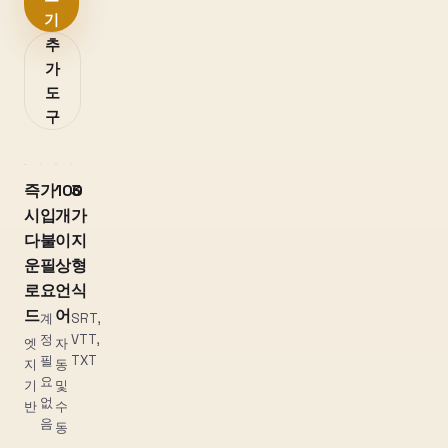
기
추
가
도
구
즉
가
100
3
시
입
개
가
다
불
이
지
운
필
상
형
로
요
언
식
드
어
계
SRT,
정
VTT,
엣
자
필
TXT
지
동
요
기
및
없
반
수
음
동