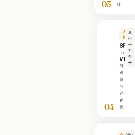
03
사
변
브
환
라
SRT
우
저
↔
전
VTT
용
자
막
형
식
간
변
04
환
스