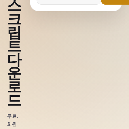
스
크
립
트
다
운
로
드
무료.
회원