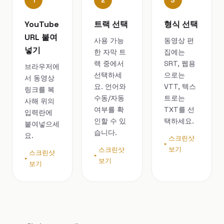
1
2
3
YouTube
트랙 선택
형식 선택
URL 붙여
사용 가능
동영상 편
넣기
한 자막 트
집에는
랙 중에서
SRT, 웹용
브라우저에
선택하세
으로는
서 동영상
요. 언어와
VTT, 텍스
링크를 복
수동/자동
트로는
사해 위의
여부를 확
TXT를 선
입력란에
인할 수 있
택하세요.
붙여넣으세
습니다.
요.
스크린샷
보기
스크린샷
스크린샷
보기
보기