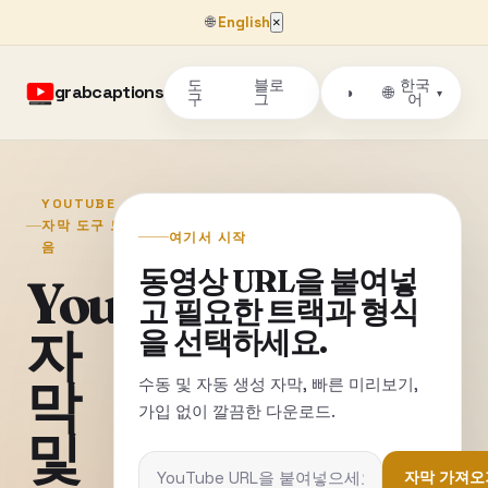
🌐
English
×
도
블로
한국
grabcaptions
🌐
◑
▾
구
그
어
YOUTUBE
자막 도구 모
여기서 시작
음
동영상 URL을 붙여넣
YouTube
고 필요한 트랙과 형식
자
을 선택하세요.
막
수동 및 자동 생성 자막, 빠른 미리보기,
가입 없이 깔끔한 다운로드.
및
자막 가져오