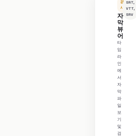
검
SRT,
사
VTT,
자
SRV
막
뷰
어
타
임
라
인
에
서
자
막
파
일
보
기
및
검