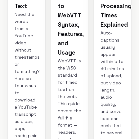
Text
to
Processing
Need the
WebVTT
Times
words
Syntax,
Explained
from a
Auto-
Features,
YouTube
captions
and
video
usually
without
Usage
appear
timestamps
WebVTT is
within 5 to
or
the W3C
30 minutes
formatting?
standard
of upload,
Here are
for timed
but video
four ways
text on
length,
to
the web.
audio
download
This guide
quality,
a YouTube
covers the
and server
transcript
full file
load can
as clean,
format —
push that
copy-
headers,
to several
ready plain