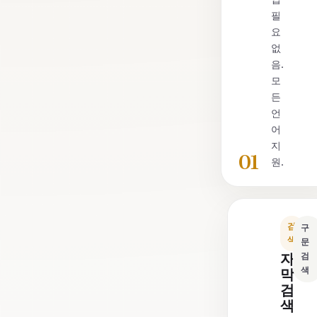
필
요
없
음.
모
든
언
어
지
01
원.
검
구
색
문
자
검
색
막
검
색