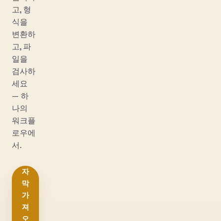
고, 형
식을
변환하
고, 파
일을
검사하
세요
— 하
나의
워크플
로우에
서.
자
막
가
져
오