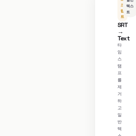
일반
크
텍스
립
트
트
SRT
→
Text
타
임
스
탬
프
를
제
거
하
고
일
반
텍
스