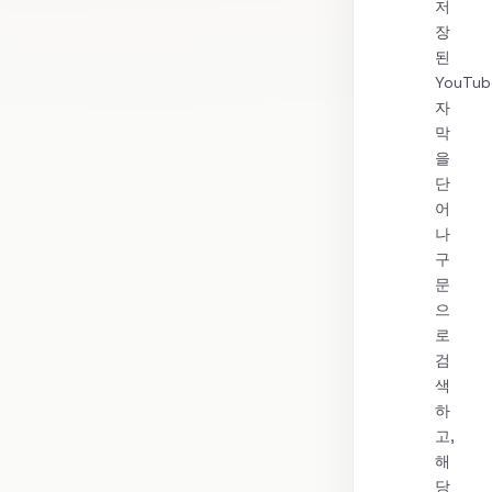
저
장
된
YouTub
자
막
을
단
어
나
구
문
으
로
검
색
하
고,
해
당