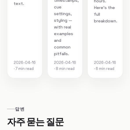
timestamps,
hours.
text.
cue
Here's the
settings,
full
styling —
breakdown.
with real
examples
and
common
pitfalls.
2026-04-16
2026-04-16
2026-04-16
· 7 min read
· 8 min read
· 6 min read
답변
자주 묻는 질문