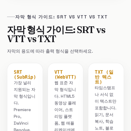
자막 형식 가이드: SRT VS VTT VS TXT
자막 형식 가이드: SRT vs
VTT vs TXT
자막의 용도에 따라 출력 형식을 선택하세요.
SRT
VTT
TXT (일
(SubRip)
(WebVTT)
반 텍스
트)
가장 널리
웹 표준 자
타임스탬프
지원되는 자
막 형식입니
나 서식 없
막 형식입니
다. HTML5
이 텍스트만
다.
동영상 플레
포함합니다.
Premiere
이어, 스트
읽기, 문서
Pro,
리밍 플랫
복사, 학습
DaVinci
폼, 웹 애플
노트, 블로
Resolve,
리케이션에