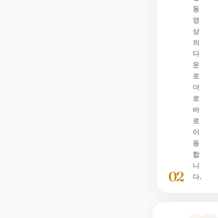
동
영
상
의
다
운
로
더
로
바
로
이
동
합
니
02
다.