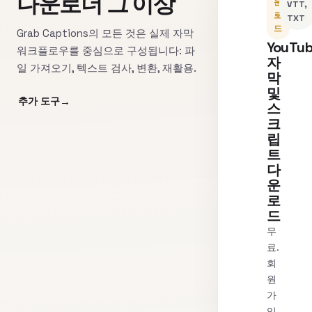
다운로더 그 이상
운
VTT,
로
TXT
드
Grab Captions의 모든 것은 실제 자막
YouTu
워크플로우를 중심으로 구성됩니다: 파
자
일 가져오기, 텍스트 검사, 변환, 재활용.
막
및
추가 도구
스
크
립
트
다
운
로
드
무
료.
회
원
가
입