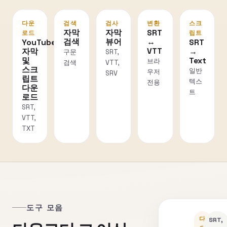
다운
검색
검사
변환
스크
자막
자막
SRT
로드
립트
검색
뷰어
↔
YouTube
SRT
VTT
자막
→
구문
SRT,
및
Text
브라
검색
VTT,
스크
일반
우저
SRV
립트
텍스
전용
다운
트
로드
SRT,
VTT,
TXT
도구 모음
다
SRT,