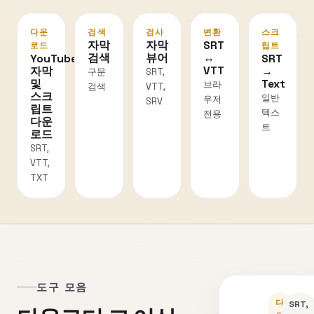
다운
검색
검사
변환
스크
자막
자막
SRT
로드
립트
검색
뷰어
↔
YouTube
SRT
VTT
자막
→
구문
SRT,
및
Text
브라
검색
VTT,
스크
일반
우저
SRV
립트
텍스
전용
다운
트
로드
SRT,
VTT,
TXT
도구 모음
다
SRT,