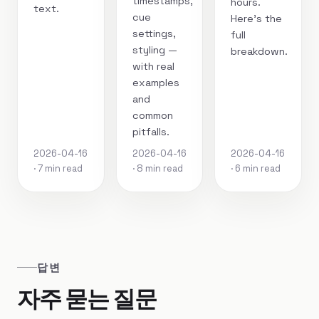
timestamps,
hours.
text.
cue
Here's the
settings,
full
styling —
breakdown.
with real
examples
and
common
pitfalls.
2026-04-16
2026-04-16
2026-04-16
· 7 min read
· 8 min read
· 6 min read
답변
자주 묻는 질문