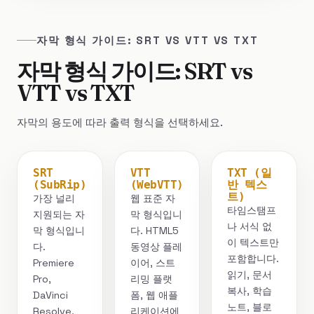
자막 형식 가이드: SRT VS VTT VS TXT
자막 형식 가이드: SRT vs
VTT vs TXT
자막의 용도에 따라 출력 형식을 선택하세요.
SRT
VTT
TXT (일
(SubRip)
(WebVTT)
반 텍스
트)
가장 널리
웹 표준 자
타임스탬프
지원되는 자
막 형식입니
나 서식 없
막 형식입니
다. HTML5
이 텍스트만
다.
동영상 플레
포함합니다.
Premiere
이어, 스트
읽기, 문서
Pro,
리밍 플랫
복사, 학습
DaVinci
폼, 웹 애플
노트, 블로
Resolve,
리케이션에