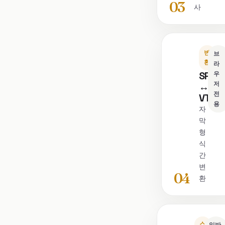
03
사
변
브
환
라
SRT
우
저
↔
전
VTT
용
자
막
형
식
간
변
04
환
스