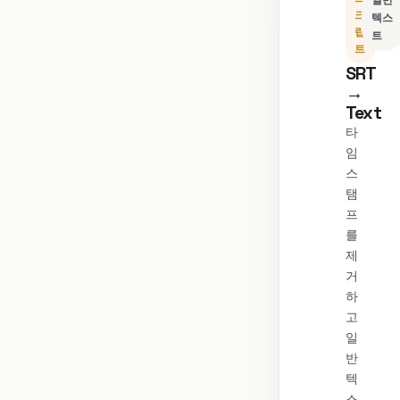
일반
크
텍스
립
트
트
SRT
→
Text
타
임
스
탬
프
를
제
거
하
고
일
반
텍
스