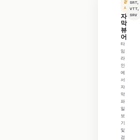
검
SRT,
사
VTT,
자
SRV
막
뷰
어
타
임
라
인
에
서
자
막
파
일
보
기
및
검