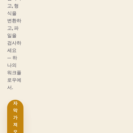
고, 형
식을
변환하
고, 파
일을
검사하
세요
— 하
나의
워크플
로우에
서.
자
막
가
져
오