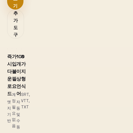
기
추
가
도
구
즉
가
100
3
시
입
개
가
다
불
이
지
운
필
상
형
로
요
언
식
드
어
계
SRT,
정
VTT,
엣
자
필
TXT
지
동
요
기
및
없
반
수
음
동