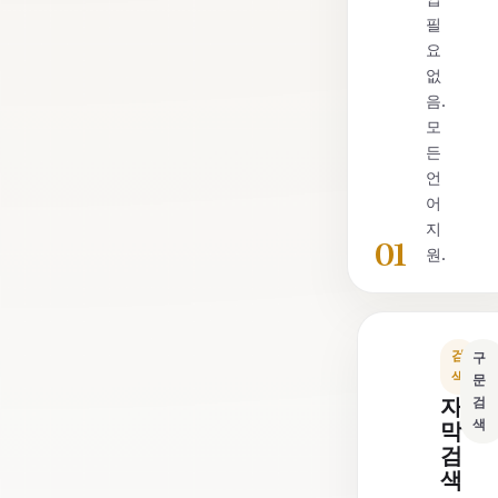
필
요
없
음.
모
든
언
어
지
01
원.
검
구
색
문
자
검
색
막
검
색