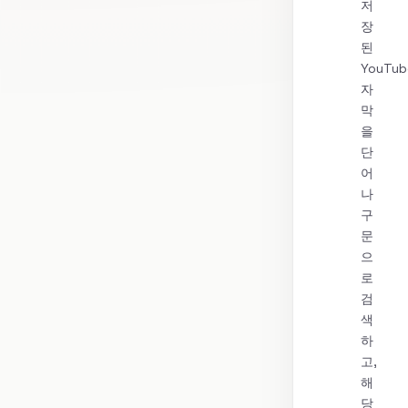
저
장
된
YouTub
자
막
을
단
어
나
구
문
으
로
검
색
하
고,
해
당