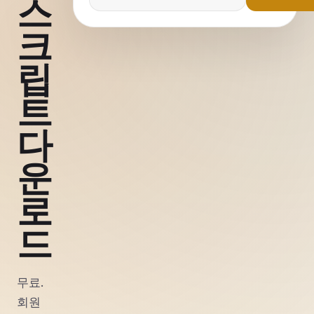
스
크
립
트
다
운
로
드
무료.
회원