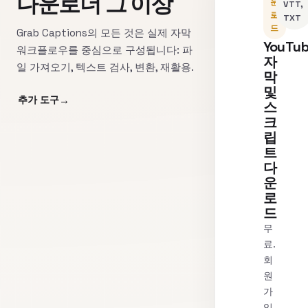
다운로더 그 이상
운
VTT,
로
TXT
드
Grab Captions의 모든 것은 실제 자막
YouTu
워크플로우를 중심으로 구성됩니다: 파
자
일 가져오기, 텍스트 검사, 변환, 재활용.
막
및
추가 도구
스
크
립
트
다
운
로
드
무
료.
회
원
가
입