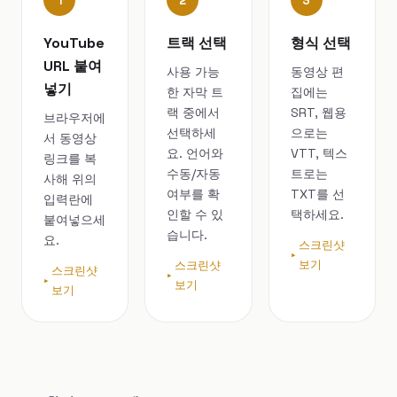
1
2
3
YouTube
트랙 선택
형식 선택
URL 붙여
사용 가능
동영상 편
넣기
한 자막 트
집에는
랙 중에서
SRT, 웹용
브라우저에
선택하세
으로는
서 동영상
요. 언어와
VTT, 텍스
링크를 복
수동/자동
트로는
사해 위의
여부를 확
TXT를 선
입력란에
인할 수 있
택하세요.
붙여넣으세
습니다.
요.
스크린샷
보기
스크린샷
스크린샷
보기
보기