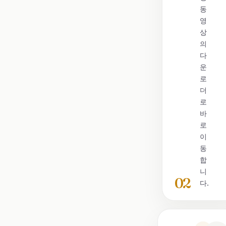
동
영
상
의
다
운
로
더
로
바
로
이
동
합
니
02
다.