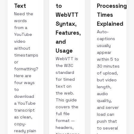
Text
to
Processing
Need the
WebVTT
Times
words
Syntax,
Explained
from a
Auto-
Features,
YouTube
captions
and
video
usually
without
Usage
appear
timestamps
WebVTT is
within 5 to
or
the W3C
30 minutes
formatting?
standard
of upload,
Here are
for timed
but video
four ways
text on
length,
to
the web.
audio
download
This guide
quality,
a YouTube
covers the
and server
transcript
full file
load can
as clean,
format —
push that
copy-
headers,
to several
ready plain