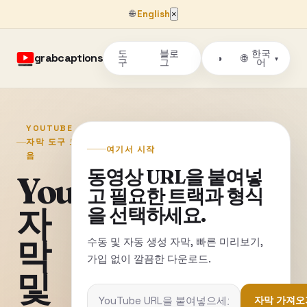
🌐
English
×
도
블로
한국
grabcaptions
🌐
◑
▾
구
그
어
YOUTUBE
자막 도구 모
여기서 시작
음
동영상 URL을 붙여넣
YouTube
고 필요한 트랙과 형식
자
을 선택하세요.
막
수동 및 자동 생성 자막, 빠른 미리보기,
가입 없이 깔끔한 다운로드.
및
자막 가져오