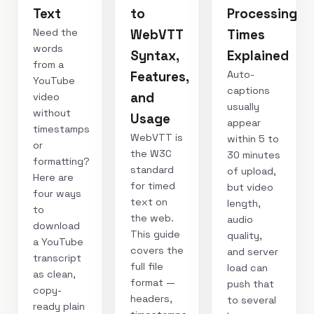
Text
to
Processing
Need the
WebVTT
Times
words
Syntax,
Explained
from a
Auto-
Features,
YouTube
captions
and
video
usually
without
Usage
appear
timestamps
WebVTT is
within 5 to
or
the W3C
30 minutes
formatting?
standard
of upload,
Here are
for timed
but video
four ways
text on
length,
to
the web.
audio
download
This guide
quality,
a YouTube
covers the
and server
transcript
full file
load can
as clean,
format —
push that
copy-
headers,
to several
ready plain