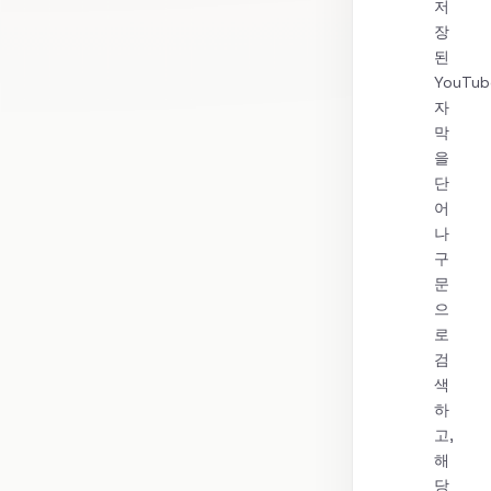
저
장
된
YouTub
자
막
을
단
어
나
구
문
으
로
검
색
하
고,
해
당