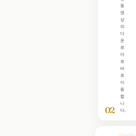
동
영
상
의
다
운
로
더
로
바
로
이
동
합
니
02
다.