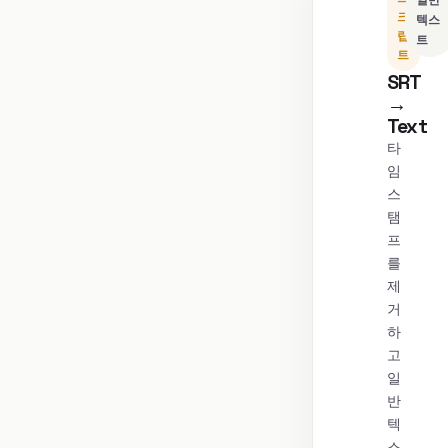
일반
크
텍스
립
트
트
SRT
→
Text
타
임
스
탬
프
를
제
거
하
고
일
반
텍
스