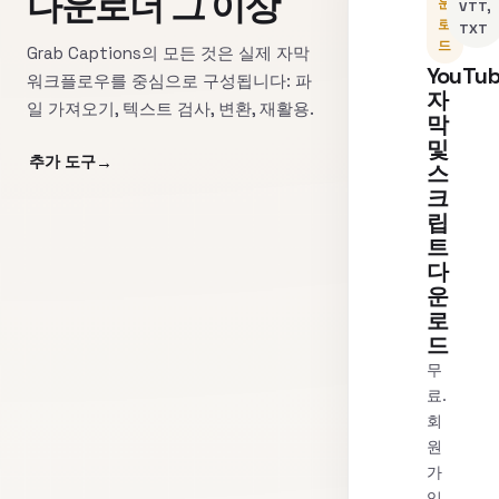
다운로더 그 이상
운
VTT,
로
TXT
드
Grab Captions의 모든 것은 실제 자막
YouTu
워크플로우를 중심으로 구성됩니다: 파
자
일 가져오기, 텍스트 검사, 변환, 재활용.
막
및
추가 도구
스
크
립
트
다
운
로
드
무
료.
회
원
가
입