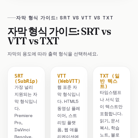
자막 형식 가이드: SRT VS VTT VS TXT
자막 형식 가이드: SRT vs
VTT vs TXT
자막의 용도에 따라 출력 형식을 선택하세요.
SRT
VTT
TXT (일
(SubRip)
(WebVTT)
반 텍스
트)
가장 널리
웹 표준 자
타임스탬프
지원되는 자
막 형식입니
나 서식 없
막 형식입니
다. HTML5
이 텍스트만
다.
동영상 플레
포함합니다.
Premiere
이어, 스트
읽기, 문서
Pro,
리밍 플랫
복사, 학습
DaVinci
폼, 웹 애플
노트, 블로
Resolve,
리케이션에