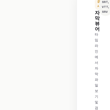
검
SRT,
사
VTT,
자
SRV
막
뷰
어
타
임
라
인
에
서
자
막
파
일
보
기
및
검