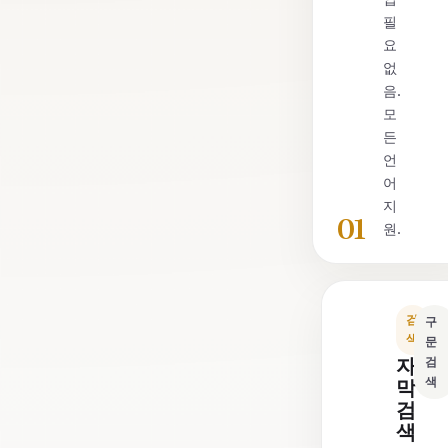
필
요
없
음.
모
든
언
어
지
01
원.
검
구
색
문
자
검
색
막
검
색