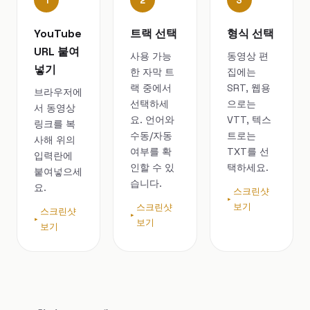
1
2
3
YouTube
트랙 선택
형식 선택
URL 붙여
사용 가능
동영상 편
넣기
한 자막 트
집에는
랙 중에서
SRT, 웹용
브라우저에
선택하세
으로는
서 동영상
요. 언어와
VTT, 텍스
링크를 복
수동/자동
트로는
사해 위의
여부를 확
TXT를 선
입력란에
인할 수 있
택하세요.
붙여넣으세
습니다.
요.
스크린샷
보기
스크린샷
스크린샷
보기
보기