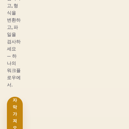
고, 형
식을
변환하
고, 파
일을
검사하
세요
— 하
나의
워크플
로우에
서.
자
막
가
져
오