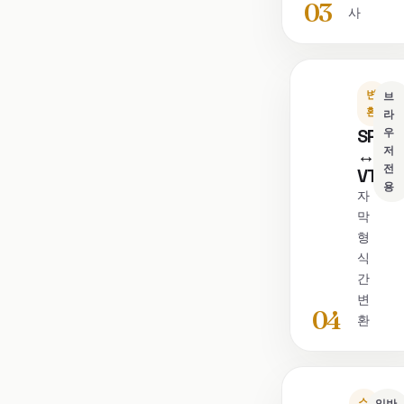
03
사
변
브
환
라
SRT
우
저
↔
전
VTT
용
자
막
형
식
간
변
04
환
스