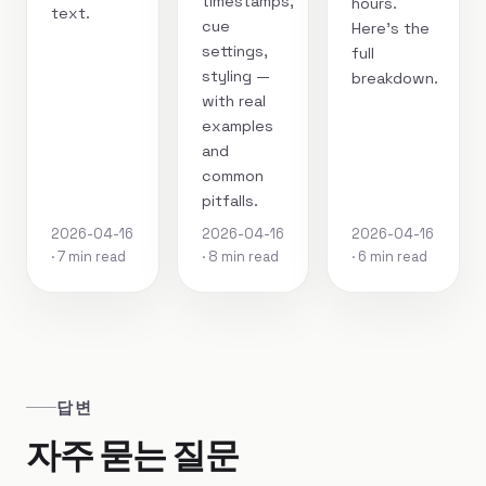
timestamps,
hours.
text.
cue
Here's the
settings,
full
styling —
breakdown.
with real
examples
and
common
pitfalls.
2026-04-16
2026-04-16
2026-04-16
· 7 min read
· 8 min read
· 6 min read
답변
자주 묻는 질문