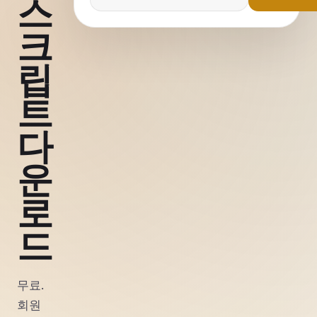
스
크
립
트
다
운
로
드
무료.
회원