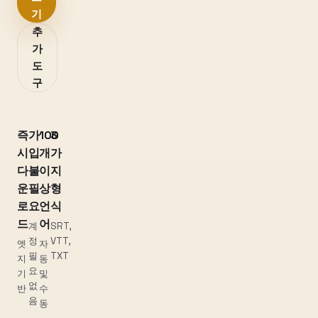
기
추
가
도
구
즉
가
100
3
시
입
개
가
다
불
이
지
운
필
상
형
로
요
언
식
드
어
계
SRT,
정
VTT,
엣
자
필
TXT
지
동
요
기
및
없
반
수
음
동