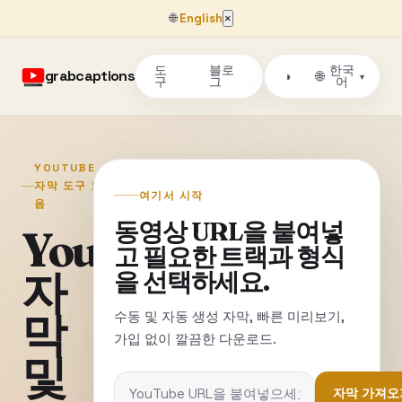
🌐
English
×
도
블로
한국
grabcaptions
🌐
◑
▾
구
그
어
YOUTUBE
자막 도구 모
여기서 시작
음
동영상 URL을 붙여넣
YouTube
고 필요한 트랙과 형식
자
을 선택하세요.
막
수동 및 자동 생성 자막, 빠른 미리보기,
가입 없이 깔끔한 다운로드.
및
자막 가져오