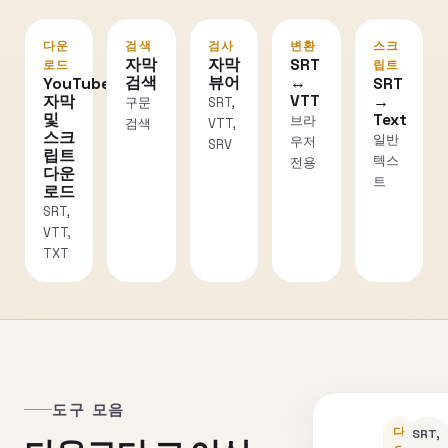
다운
검색
검사
변환
스크
자막
자막
SRT
로드
립트
검색
뷰어
↔
YouTube
SRT
VTT
자막
→
구문
SRT,
및
Text
브라
검색
VTT,
스크
일반
우저
SRV
립트
텍스
전용
다운
트
로드
SRT,
VTT,
TXT
도구 모음
다
SRT,