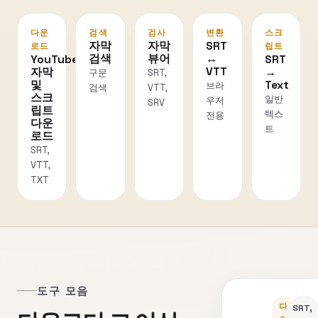
다운
검색
검사
변환
스크
자막
자막
SRT
로드
립트
검색
뷰어
↔
YouTube
SRT
VTT
자막
→
구문
SRT,
및
Text
브라
검색
VTT,
스크
일반
우저
SRV
립트
텍스
전용
다운
트
로드
SRT,
VTT,
TXT
도구 모음
다
SRT,