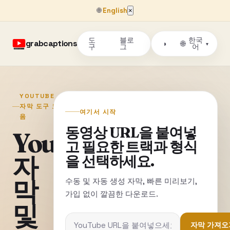
🌐
English
×
도
블로
한국
grabcaptions
🌐
◑
▾
구
그
어
YOUTUBE
자막 도구 모
여기서 시작
음
동영상 URL을 붙여넣
YouTube
고 필요한 트랙과 형식
자
을 선택하세요.
막
수동 및 자동 생성 자막, 빠른 미리보기,
가입 없이 깔끔한 다운로드.
및
자막 가져오