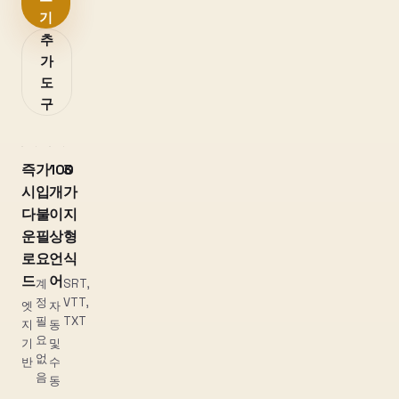
기
추
가
도
구
즉
가
100
3
시
입
개
가
다
불
이
지
운
필
상
형
로
요
언
식
드
어
계
SRT,
정
VTT,
엣
자
필
TXT
지
동
요
기
및
없
반
수
음
동