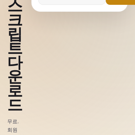
스
크
립
트
다
운
로
드
무료.
회원