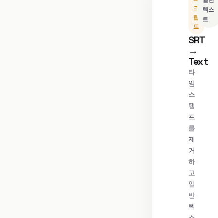
일반
크
텍스
립
트
트
SRT
→
Text
타
임
스
탬
프
를
제
거
하
고
일
반
텍
스