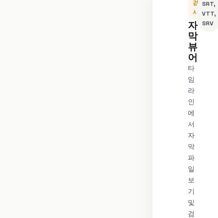
검
SRT,
사
VTT,
자
SRV
막
뷰
어
타
임
라
인
에
서
자
막
파
일
보
기
및
검