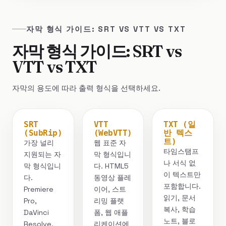
자막 형식 가이드: SRT VS VTT VS TXT
자막 형식 가이드: SRT vs
VTT vs TXT
자막의 용도에 따라 출력 형식을 선택하세요.
SRT
VTT
TXT (일
(SubRip)
(WebVTT)
반 텍스
트)
가장 널리
웹 표준 자
타임스탬프
지원되는 자
막 형식입니
나 서식 없
막 형식입니
다. HTML5
이 텍스트만
다.
동영상 플레
포함합니다.
Premiere
이어, 스트
읽기, 문서
Pro,
리밍 플랫
복사, 학습
DaVinci
폼, 웹 애플
노트, 블로
Resolve,
리케이션에