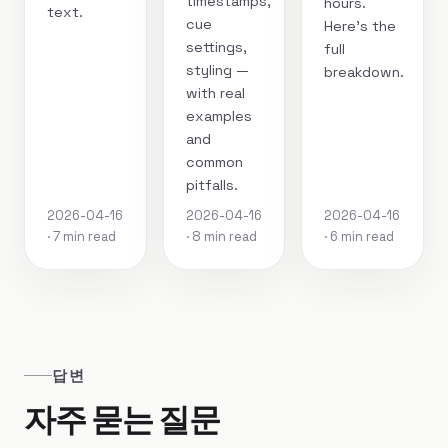
timestamps,
hours.
text.
cue
Here's the
settings,
full
styling —
breakdown.
with real
examples
and
common
pitfalls.
2026-04-16
2026-04-16
2026-04-16
· 7 min read
· 8 min read
· 6 min read
답변
자주 묻는 질문