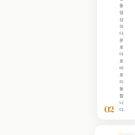
동
영
상
의
다
운
로
더
로
바
로
이
동
합
니
02
다.