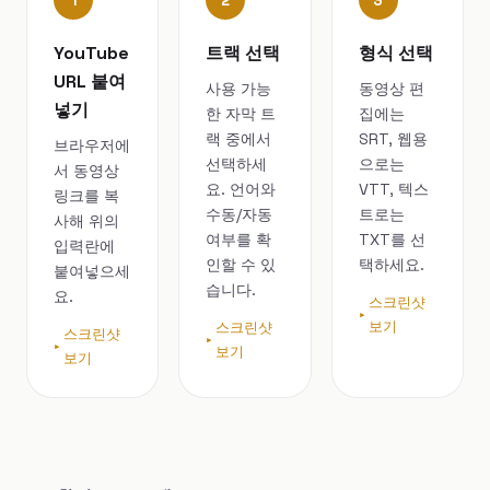
1
2
3
YouTube
트랙 선택
형식 선택
URL 붙여
사용 가능
동영상 편
넣기
한 자막 트
집에는
랙 중에서
SRT, 웹용
브라우저에
선택하세
으로는
서 동영상
요. 언어와
VTT, 텍스
링크를 복
수동/자동
트로는
사해 위의
여부를 확
TXT를 선
입력란에
인할 수 있
택하세요.
붙여넣으세
습니다.
요.
스크린샷
보기
스크린샷
스크린샷
보기
보기