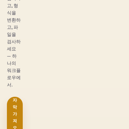
고, 형
식을
변환하
고, 파
일을
검사하
세요
— 하
나의
워크플
로우에
서.
자
막
가
져
오