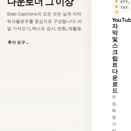
다운로더 그 이상
운
VTT,
로
TXT
드
Grab Captions의 모든 것은 실제 자막
YouTu
워크플로우를 중심으로 구성됩니다: 파
자
일 가져오기, 텍스트 검사, 변환, 재활용.
막
및
추가 도구
스
크
립
트
다
운
로
드
무
료.
회
원
가
입