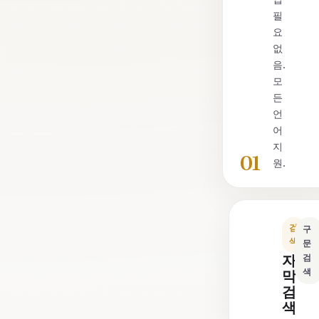
필
요
없
음.
모
든
언
어
지
01
원.
검
구
색
문
자
검
색
막
검
색