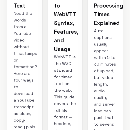
Text
to
Processing
Need the
WebVTT
Times
words
Syntax,
Explained
from a
Auto-
Features,
YouTube
captions
and
video
usually
without
Usage
appear
timestamps
WebVTT is
within 5 to
or
the W3C
30 minutes
formatting?
standard
of upload,
Here are
for timed
but video
four ways
text on
length,
to
the web.
audio
download
This guide
quality,
a YouTube
covers the
and server
transcript
full file
load can
as clean,
format —
push that
copy-
headers,
to several
ready plain