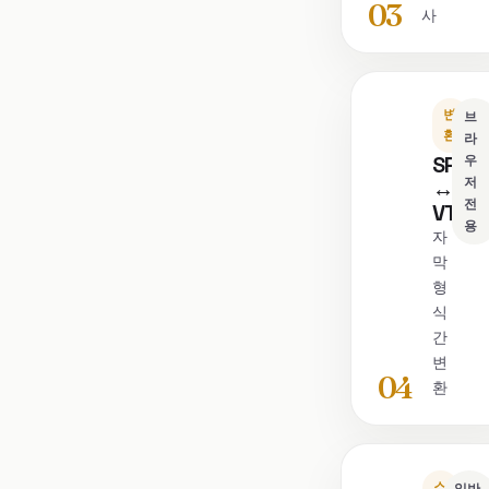
03
사
변
브
환
라
SRT
우
저
↔
전
VTT
용
자
막
형
식
간
변
04
환
스