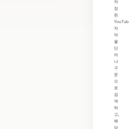
저
장
된
YouTub
자
막
을
단
어
나
구
문
으
로
검
색
하
고,
해
당