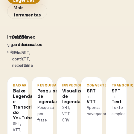
Legendas
Mais
ferramentas
Instantâneo
Sem
100+
3
cadastro
idiomas
formatos
Via
edge
Sem
Auto
SRT,
conta
e
VTT,
necessária
manual
TXT
BAIXAR
PESQUISAR
INSPECIONAR
CONVERTER
TRANSCRIÇ
Baixe
Pesquisa
Visualizador
SRT
SRT
Legendas
de
de
↔
→
e
legendas
legendas
VTT
Text
Transcrições
Pesquisa
SRT,
Apenas
Texto
do
por
VTT,
navegador
simples
YouTube
frase
SRV
SRT,
VTT,