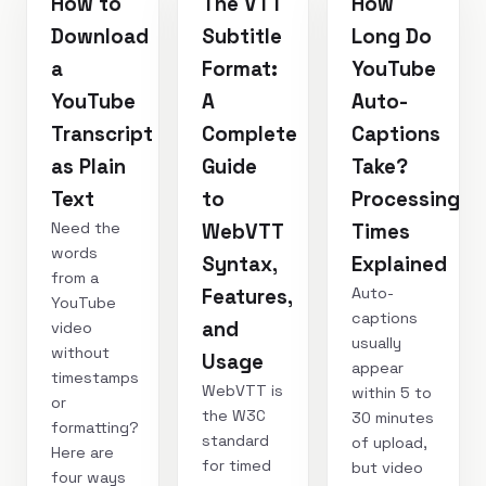
How to
The VTT
How
Download
Subtitle
Long Do
a
Format:
YouTube
YouTube
A
Auto-
Transcript
Complete
Captions
as Plain
Guide
Take?
Text
to
Processing
Need the
WebVTT
Times
words
Syntax,
Explained
from a
Auto-
Features,
YouTube
captions
and
video
usually
without
Usage
appear
timestamps
WebVTT is
within 5 to
or
the W3C
30 minutes
formatting?
standard
of upload,
Here are
for timed
but video
four ways