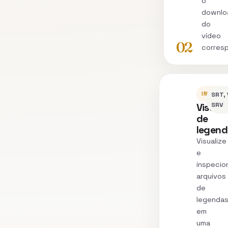
o
downlo
do
vídeo
02
corres
INSPEC
SRT, 
Visual
SRV
de
legend
Visualize
e
inspecio
arquivos
de
legenda
em
uma