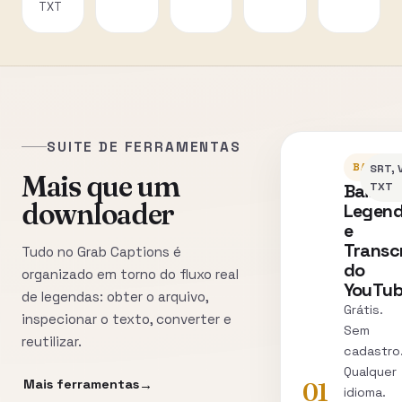
TXT
SUITE DE FERRAMENTAS
BAIXAR
SRT, 
Mais que um
Baixe
TXT
downloader
Legen
e
Transc
Tudo no Grab Captions é
do
organizado em torno do fluxo real
YouTu
de legendas: obter o arquivo,
Grátis.
inspecionar o texto, converter e
Sem
reutilizar.
cadastro
Qualquer
Mais ferramentas
01
idioma.