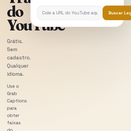
do
Buscar Le
YouTube
Grátis.
Sem
cadastro.
Qualquer
idioma.
Use o
Grab
Captions
para
obter
faixas
do