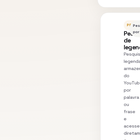
PESQU
Pes
Pesqu
por
de
legen
Pesqui
legend
armaze
do
YouTub
por
palavra
ou
frase
e
acesse
direta