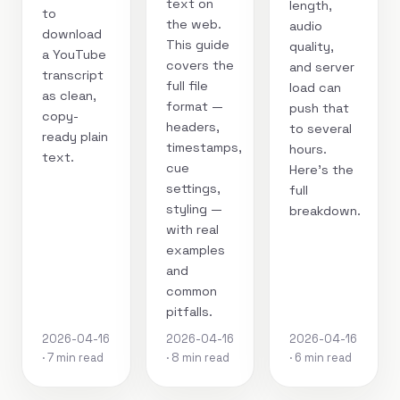
text on
length,
to
the web.
audio
download
This guide
quality,
a YouTube
covers the
and server
transcript
full file
load can
as clean,
format —
push that
copy-
headers,
to several
ready plain
timestamps,
hours.
text.
cue
Here's the
settings,
full
styling —
breakdown.
with real
examples
and
common
pitfalls.
2026-04-16
2026-04-16
2026-04-16
· 7 min read
· 8 min read
· 6 min read