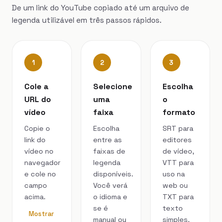
De um link do YouTube copiado até um arquivo de
legenda utilizável em três passos rápidos.
1
2
3
Cole a
Selecione
Escolha
URL do
uma
o
vídeo
faixa
formato
Copie o
Escolha
SRT para
link do
entre as
editores
vídeo no
faixas de
de vídeo,
navegador
legenda
VTT para
e cole no
disponíveis.
uso na
campo
Você verá
web ou
acima.
o idioma e
TXT para
se é
texto
Mostrar
manual ou
simples.