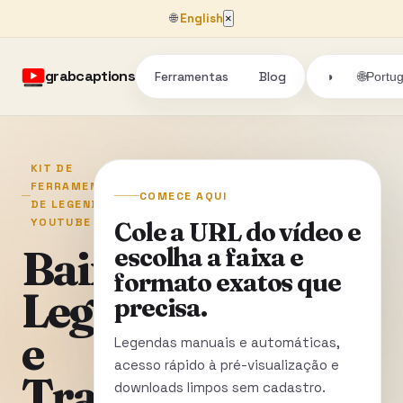
🌐
English
×
grabcaptions
Ferramentas
Blog
🌐
◑
Portu
KIT DE
FERRAMENTAS
COMECE AQUI
DE LEGENDAS DO
YOUTUBE
Cole a URL do vídeo e
Baixe
escolha a faixa e
formato exatos que
Legendas
precisa.
e
Legendas manuais e automáticas,
acesso rápido à pré-visualização e
Transcrições
downloads limpos sem cadastro.