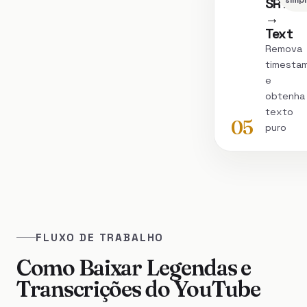
SRT
simp
→
Text
Remova
timesta
e
obtenha
texto
05
puro
FLUXO DE TRABALHO
Como Baixar Legendas e
Transcrições do YouTube