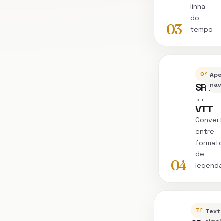
linha
do
03
tempo
CONVE
Ap
SRT
nav
↔
VTT
Conver
entre
format
de
04
legend
TRANSC
Text