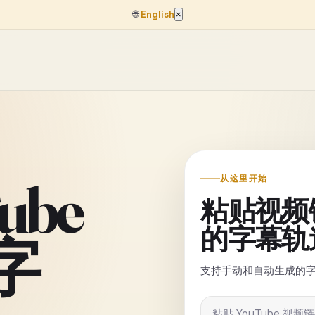
🌐
English
×
ube
从这里开始
粘贴视频
的字幕轨
字
支持手动和自动生成的