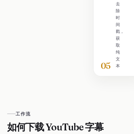
去
除
时
间
戳，
获
取
纯
文
05
本
工作流
如何下载 YouTube 字幕