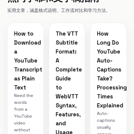
实用文章，涵盖格式说明、工作流对比和学习方法。
How to
The VTT
How
Download
Subtitle
Long Do
a
Format:
YouTube
YouTube
A
Auto-
Transcript
Complete
Captions
as Plain
Guide
Take?
Text
to
Processing
Need the
WebVTT
Times
words
Syntax,
Explained
from a
Auto-
Features,
YouTube
captions
and
video
usually
without
Usage