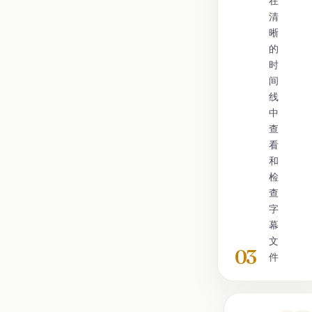
在
清
晰
的
时
间
线
中
查
看
和
检
查
字
幕
文
03
件