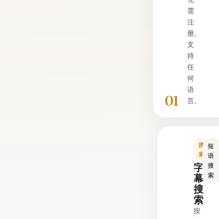
需
注
册。
支
持
任
何
语
01
言。
搜
短
索
语
字
搜
索
幕
搜
索
按