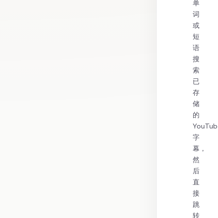
单
词
或
短
语
搜
索
已
存
储
的
YouTub
字
幕，
然
后
直
接
跳
转