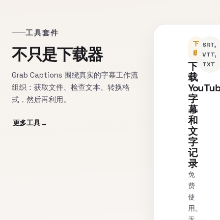
工具套件
下
SRT,
不只是下载器
载
VTT,
下
TXT
Grab Captions 围绕真实的字幕工作流
载
YouTu
组织：获取文件、检查文本、转换格
字
式，然后再利用。
幕
和
更多工具
文
字
记
录
免
费
使
用。
无