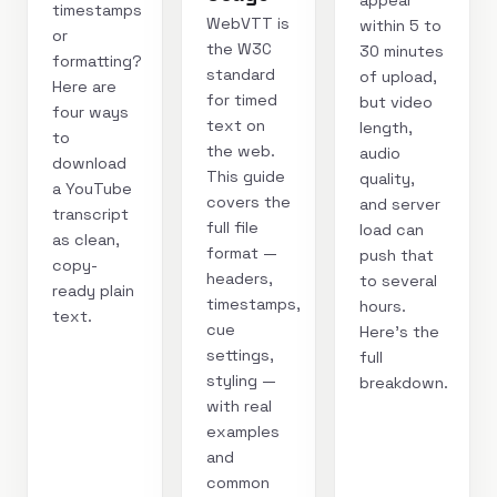
appear
timestamps
WebVTT is
within 5 to
or
the W3C
30 minutes
formatting?
standard
of upload,
Here are
for timed
but video
four ways
text on
length,
to
the web.
audio
download
This guide
quality,
a YouTube
covers the
and server
transcript
full file
load can
as clean,
format —
push that
copy-
headers,
to several
ready plain
timestamps,
hours.
text.
cue
Here's the
settings,
full
styling —
breakdown.
with real
examples
and
common