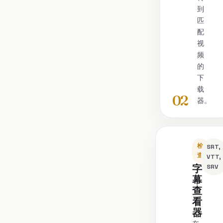
到
匹
配
视
频
的
下
载
02
器。
检
SRT,
查
VTT,
字
SRV
幕
查
看
器