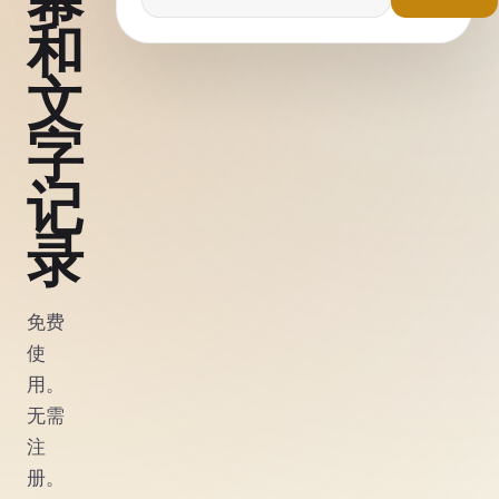
和
文
字
记
录
免费
使
用。
无需
注
册。