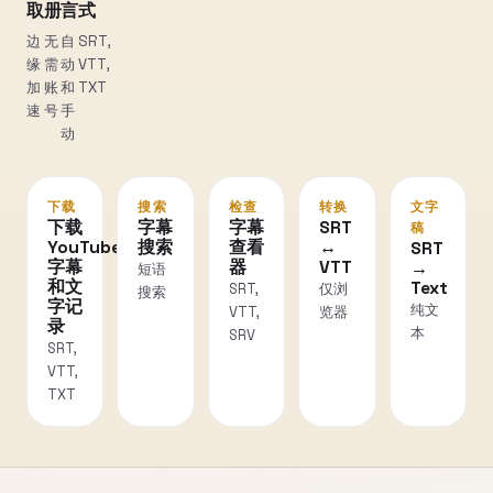
取
册
言
式
边
无
自
SRT,
缘
需
动
VTT,
加
账
和
TXT
速
号
手
动
下载
搜索
检查
转换
文字
下载
字幕
字幕
SRT
稿
YouTube
搜索
查看
↔
SRT
字幕
器
VTT
→
短语
和文
Text
SRT,
仅浏
搜索
字记
纯文
VTT,
览器
录
本
SRV
SRT,
VTT,
TXT