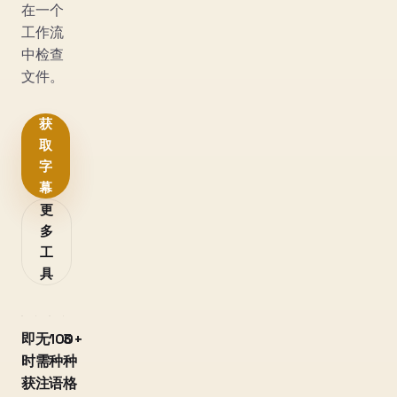
在一个
工作流
中检查
文件。
获
取
字
幕
更
多
工
具
即
无
100+
3
时
需
种
种
获
注
语
格