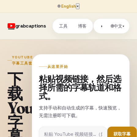
🌐
English
×
grabcaptions
工具
博客
🌐
◑
中文
▾
YOUTUBE
字幕工具套件
从这里开始
下
粘贴视频链接，然后选
择所需的字幕轨道和格
载
式。
YouTube
支持手动和自动生成的字幕，快速预览，
无需注册即可下载。
字
幕
获取字幕