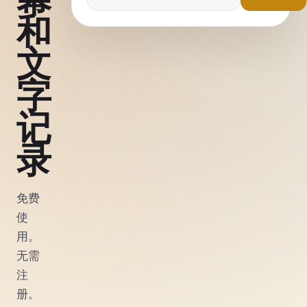
和
文
字
记
录
免费
使
用。
无需
注
册。