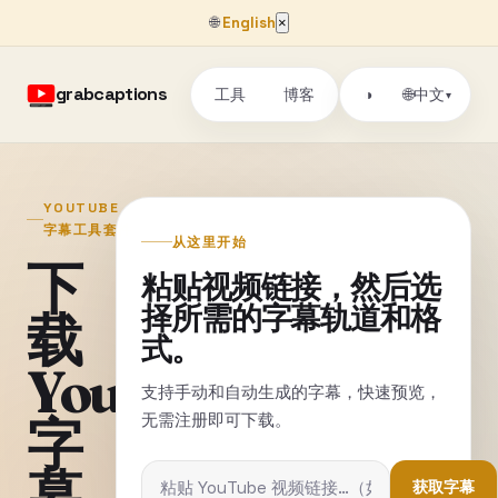
🌐
English
×
grabcaptions
工具
博客
🌐
◑
中文
▾
YOUTUBE
字幕工具套件
从这里开始
下
粘贴视频链接，然后选
择所需的字幕轨道和格
载
式。
YouTube
支持手动和自动生成的字幕，快速预览，
无需注册即可下载。
字
幕
获取字幕