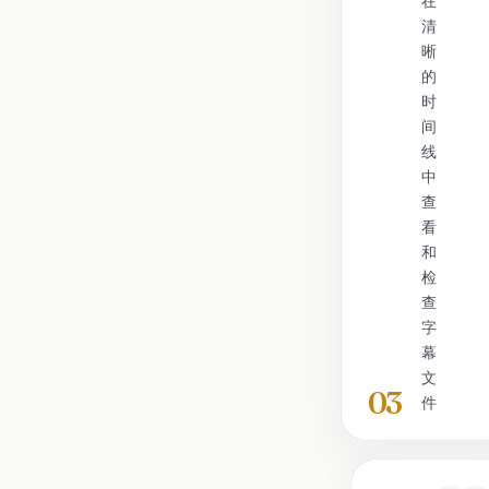
在
清
晰
的
时
间
线
中
查
看
和
检
查
字
幕
文
03
件