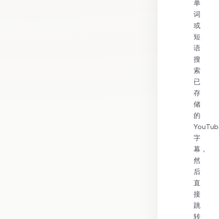
单
词
或
短
语
搜
索
已
存
储
的
YouTub
字
幕，
然
后
直
接
跳
转