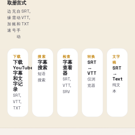
取
册
言
式
边
无
自
SRT,
缘
需
动
VTT,
加
账
和
TXT
速
号
手
动
下载
搜索
检查
转换
文字
下载
字幕
字幕
SRT
稿
YouTube
搜索
查看
↔
SRT
字幕
器
VTT
→
短语
和文
Text
SRT,
仅浏
搜索
字记
纯文
VTT,
览器
录
本
SRV
SRT,
VTT,
TXT