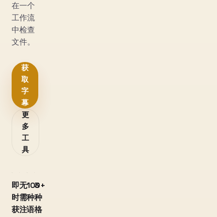
在一个
工作流
中检查
文件。
获
取
字
幕
更
多
工
具
即
无
100+
3
时
需
种
种
获
注
语
格