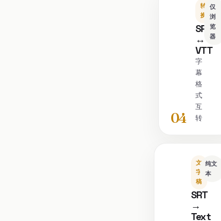
转
仅
换
浏
SRT
览
器
↔
VTT
字
幕
格
式
互
04
转
文
纯文
字
本
稿
SRT
→
Text