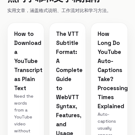
实用文章，涵盖格式说明、工作流对比和学习方法。
How to
The VTT
How
Download
Subtitle
Long Do
a
Format:
YouTube
YouTube
A
Auto-
Transcript
Complete
Captions
as Plain
Guide
Take?
Text
to
Processing
Need the
WebVTT
Times
words
Syntax,
Explained
from a
Auto-
Features,
YouTube
captions
and
video
usually
without
Usage