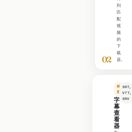
到
匹
配
视
频
的
下
载
02
器。
检
SRT,
查
VTT,
字
SRV
幕
查
看
器