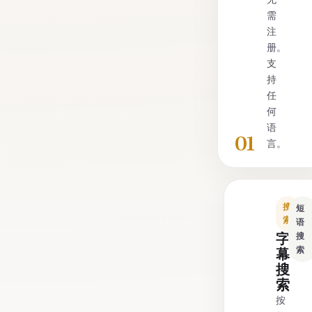
需
注
册。
支
持
任
何
语
01
言。
搜
短
索
语
字
搜
索
幕
搜
索
按