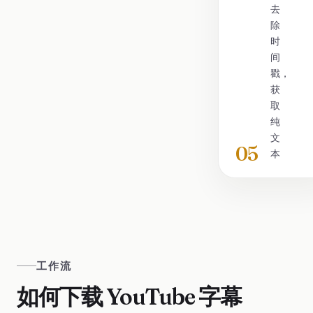
去
除
时
间
戳，
获
取
纯
文
05
本
工作流
如何下载 YouTube 字幕