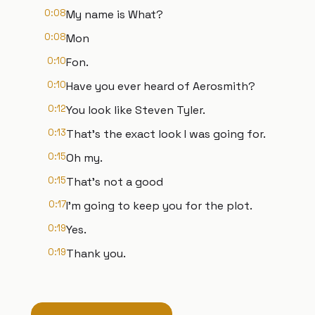
0:08
My name is What?
0:08
Mon
0:10
Fon.
0:10
Have you ever heard of Aerosmith?
0:12
You look like Steven Tyler.
0:13
That's the exact look I was going for.
0:15
Oh my.
0:15
That's not a good
0:17
I'm going to keep you for the plot.
0:19
Yes.
0:19
Thank you.