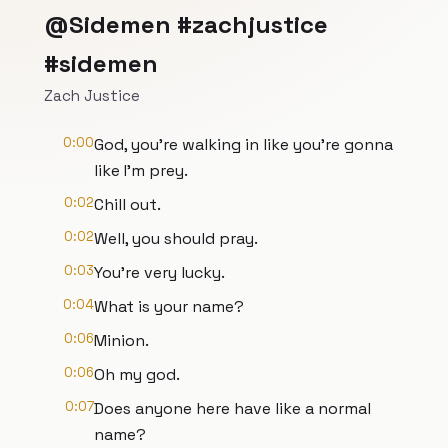
@Sidemen #zachjustice
#sidemen
Zach Justice
0:00
God, you're walking in like you're gonna
like I'm prey.
0:02
Chill out.
0:02
Well, you should pray.
0:03
You're very lucky.
0:04
What is your name?
0:06
Minion.
0:06
Oh my god.
0:07
Does anyone here have like a normal
name?