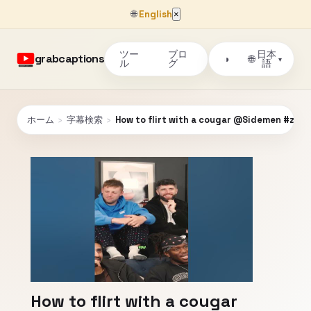
🌐
English
×
ツー
ブロ
日本
grabcaptions
🌐
◑
▾
ル
グ
語
ホーム
›
字幕検索
›
How to flirt with a cougar @Sidemen #zac
How to flirt with a cougar