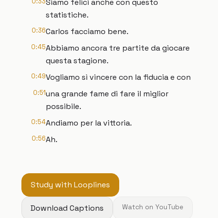
0:33
Siamo felici anche con questo
statistiche.
0:36
Carlos facciamo bene.
0:45
Abbiamo ancora tre partite da giocare
questa stagione.
0:49
Vogliamo sì vincere con la fiducia e con
0:51
una grande fame di fare il miglior
possibile.
0:54
Andiamo per la vittoria.
0:56
Ah.
Study with Looplines
Download Captions
Watch on YouTube