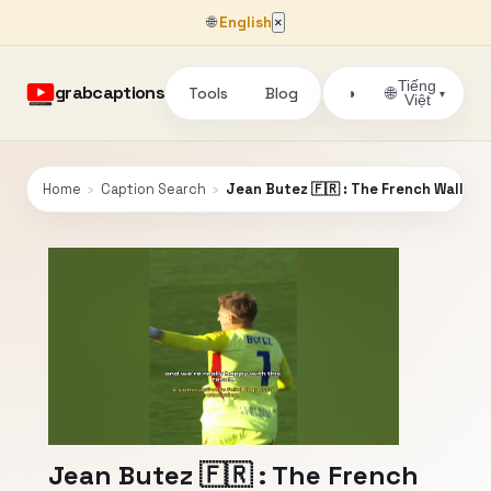
🌐
English
×
Tiếng
grabcaptions
Tools
Blog
🌐
◑
▾
Việt
Home
›
Caption Search
›
Jean Butez 🇫🇷 : The French Wall Hit
Jean Butez 🇫🇷 : The French