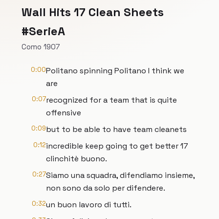
Wall Hits 17 Clean Sheets
#SerieA
Como 1907
0:00
Politano spinning Politano I think we
are
0:07
recognized for a team that is quite
offensive
0:09
but to be able to have team cleanets
0:12
incredible keep going to get better 17
clinchitè buono.
0:27
Siamo una squadra, difendiamo insieme,
non sono da solo per difendere.
0:32
un buon lavoro di tutti.