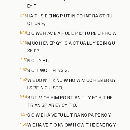
EY T
1:46
HA T I S B EI NG P UT IN TO I NF RA ST RU
CT UR E,
1:48
D O WE H AV E A F UL L P IC TU RE O F HO W
1:49
M UC H EN ER GY I S A CT UA LL Y BE IN G U
SE D?
1:51
N OT Y ET.
1:52
S O T WO T HI NG S.
1:52
W E DO N' T K NO W HO W M UC H EN ER GY
I S BE IN G U SE D,
1:54
B UT M OR E IM PO RT AN TL Y FO R T HE
TR AN SP AR EN CY T O.
1:57
S O W E HA VE FU LL T RA NS PA RE NC Y.
1:59
W E HA VE T O KN OW H OW T HE E NE RG Y