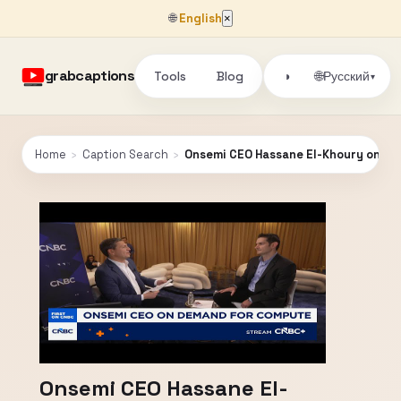
🌐
English
×
grabcaptions
Tools
Blog
🌐
◑
Русский
▾
Home
›
Caption Search
›
Onsemi CEO Hassane El-Khoury on d
Onsemi CEO Hassane El-