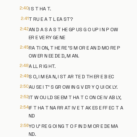
2:40
I S T HA T.
2:41
T RU E A T L EA ST?
2:42
AN D A S A S T HE GP US G O UP I N P OW
ER E VE RY GE NE
2:45
RA TI ON, T HE RE 'S M OR E AN D MO RE P
OW ER N EE DE D, M AN.
2:48
A LL R IG HT.
2:49
S O, I M EA N, I ST AR TE D TH ER E B EC
2:50
AU SE I T' S GR OW IN G V ER Y Q UI CK LY.
2:52
IT W OU LD SE EM T HA T C ON CE IV AB LY,
2:54
IF T HA T NA RR AT IV E T AK ES E FF EC T A
ND
2:56
YO U' RE G OI NG T O F IN D M OR E DE MA
ND.