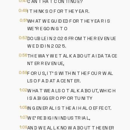
0:47
C AN T HA T C ON TI NU E?
0:49
I T HI NK S O F OR T HE Y EA R.
0:51
WH AT W E GU ID ED F OR T HE Y EA R I S
WE 'R E GO IN G T O
0:53
DO UB LE I N 2 02 6 FR OM T HE R EV EN UE
W E D ID I N 2 02 5.
0:56
TH E WA Y W E T AL K A BO UT A I DA TA CE
NT ER R EV EN UE,
0:59
F OR U S, I T' S WI TH IN T HE F OU R W AL
LS O F A D AT A CE NT ER.
1:02
W HA T WE A LS O T AL K A BO UT, WH IC H
I S A BI GG ER O PP OR TU NI TY
1:05
IN G EN ER AL I S T HE A I H AL O EF FE CT.
1:07
W E' RE B IG I N I ND US TR IA L,
1:09
AN D W E AL L K NO W A BO UT T HE EN ER