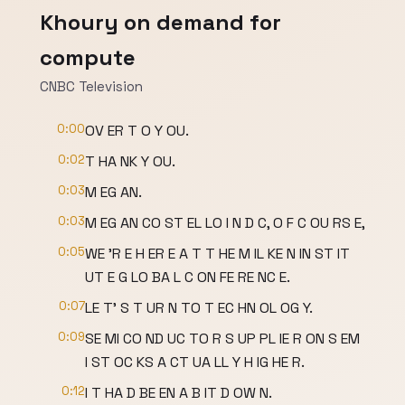
Khoury on demand for
compute
CNBC Television
0:00
OV ER T O Y OU.
0:02
T HA NK Y OU.
0:03
M EG AN.
0:03
M EG AN CO ST EL LO I N D C, O F C OU RS E,
0:05
WE 'R E H ER E A T T HE M IL KE N IN ST IT
UT E G LO BA L C ON FE RE NC E.
0:07
LE T' S T UR N TO T EC HN OL OG Y.
0:09
SE MI CO ND UC TO R S UP PL IE R ON S EM
I ST OC KS A CT UA LL Y H IG HE R.
0:12
I T HA D BE EN A B IT D OW N.