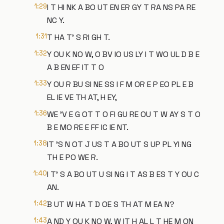
1:29
I T HI NK A BO UT EN ER GY T RA NS PA RE
NC Y.
1:31
T HA T' S RI GH T.
1:32
Y OU K NO W, O BV IO US LY I T WO UL D B E
A B EN EF IT T O
1:33
Y OU R BU SI NE SS I F M OR E P EO PL E B
EL IE VE TH AT, H EY,
1:36
WE 'V E G OT T O FI GU RE OU T W AY S T O
B E MO RE E FF IC IE NT.
1:38
IT 'S N OT J US T A BO UT S UP PL YI NG
TH E PO WE R.
1:40
I T' S A BO UT U SI NG I T AS B ES T Y OU C
AN.
1:42
B UT W HA T D OE S TH AT M EA N?
1:43
A ND Y OU K NO W, W IT H AL L T HE M ON