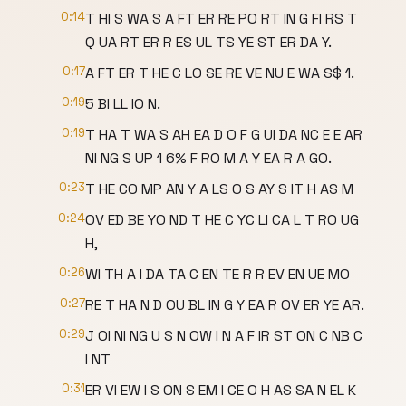
0:14
T HI S WA S A FT ER RE PO RT IN G FI RS T
Q UA RT ER R ES UL TS YE ST ER DA Y.
0:17
A FT ER T HE C LO SE RE VE NU E WA S$ 1.
0:19
5 BI LL IO N.
0:19
T HA T WA S AH EA D O F G UI DA NC E E AR
NI NG S UP 1 6% F RO M A Y EA R A GO.
0:23
T HE CO MP AN Y A LS O S AY S IT H AS M
0:24
OV ED BE YO ND T HE C YC LI CA L T RO UG
H,
0:26
WI TH A I DA TA C EN TE R R EV EN UE MO
0:27
RE T HA N D OU BL IN G Y EA R OV ER YE AR.
0:29
J OI NI NG U S N OW I N A F IR ST ON C NB C
I NT
0:31
ER VI EW I S ON S EM I CE O H AS SA N EL K