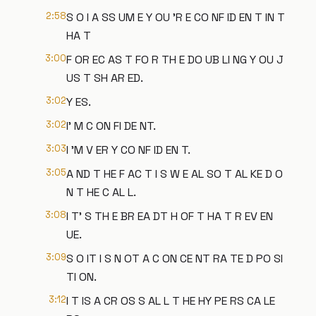
2:58
S O I A SS UM E Y OU 'R E CO NF ID EN T IN T
HA T
3:00
F OR EC AS T FO R TH E DO UB LI NG Y OU J
US T SH AR ED.
3:02
Y ES.
3:02
I' M C ON FI DE NT.
3:03
I 'M V ER Y CO NF ID EN T.
3:05
A ND T HE F AC T I S W E AL SO T AL KE D O
N T HE C AL L.
3:08
I T' S TH E BR EA DT H OF T HA T R EV EN
UE.
3:09
S O IT I S N OT A C ON CE NT RA TE D PO SI
TI ON.
3:12
I T IS A CR OS S AL L T HE HY PE RS CA LE