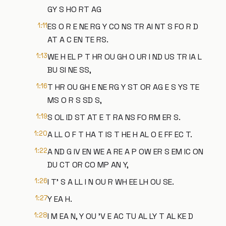
GY S HO RT AG
1:11
ES O R E NE RG Y CO NS TR AI NT S FO R D
AT A C EN TE RS.
1:13
WE H EL P T HR OU GH O UR I ND US TR IA L
BU SI NE SS,
1:16
T HR OU GH E NE RG Y ST OR AG E S YS TE
MS O R S SD S,
1:19
S OL ID ST AT E T RA NS FO RM ER S.
1:20
A LL O F T HA T IS T HE H AL O E FF EC T.
1:22
A ND G IV EN WE A RE A P OW ER S EM IC ON
DU CT OR CO MP AN Y,
1:26
I T' S A LL I N OU R WH EE LH OU SE.
1:27
Y EA H.
1:28
I M EA N, Y OU 'V E AC TU AL LY T AL KE D