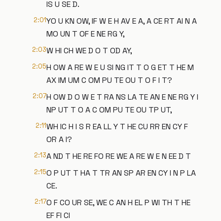
IS U SE D.
2:01
YO U KN OW, IF W E H AV E A, A CE RT AI N A
MO UN T OF E NE RG Y,
2:03
W HI CH WE D O T OD AY,
2:05
H OW A RE W E U SI NG IT T O G ET T HE M
AX IM UM C OM PU TE OU T O F I T?
2:07
H OW D O W E T RA NS LA TE AN E NE RG Y I
NP UT T O A C OM PU TE OU TP UT,
2:11
WH IC H I S R EA LL Y T HE CU RR EN CY F
OR A I?
2:13
A ND T HE RE FO RE WE A RE W E N EE D T
2:15
O P UT T HA T TR AN SP AR EN CY I N P LA
CE.
2:17
O F CO UR SE, WE C AN H EL P WI TH T HE
EF FI CI