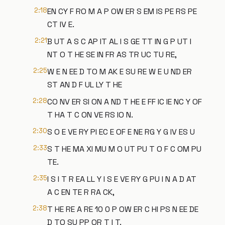
2:18
EN CY F RO M A P OW ER S EM IS PE RS PE
CT IV E.
2:21
B UT A S C AP IT AL I S GE TT IN G P UT I
NT O T HE SE IN FR AS TR UC TU RE,
2:25
W E N EE D TO M AK E SU RE W E U ND ER
ST AN D F UL LY T HE
2:28
CO NV ER SI ON A ND T HE E FF IC IE NC Y OF
T HA T C ON VE RS IO N.
2:30
S O E VE RY PI EC E OF E NE RG Y G IV ES U
2:33
S T HE MA XI MU M O UT PU T O F C OM PU
TE.
2:35
I S I T R EA LL Y I S E VE RY G PU I N A D AT
A C EN TE R RA CK,
2:38
T HE RE A RE 10 0 P OW ER C HI PS N EE DE
D TO SU PP OR T I T.