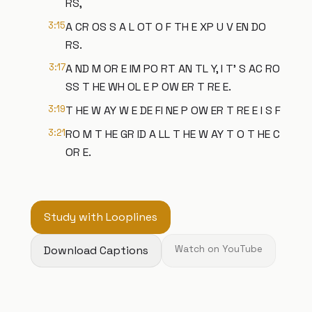
RS,
3:15
A CR OS S A L OT O F TH E XP U V EN DO
RS.
3:17
A ND M OR E IM PO RT AN TL Y, I T' S AC RO
SS T HE WH OL E P OW ER T RE E.
3:19
T HE W AY W E DE FI NE P OW ER T RE E I S F
3:21
RO M T HE GR ID A LL T HE W AY T O T HE C
OR E.
Study with Looplines
Download Captions
Watch on YouTube