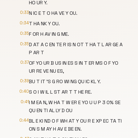
HO UR Y.
0:33
N IC E T O HA VE Y OU.
0:34
T HA NK Y OU.
0:35
F OR H AV IN G ME.
0:35
D AT A C EN TE R IS N OT T HA T L AR GE A
P AR T
0:37
OF YO UR B US IN ES S IN T ER MS O F YO
UR RE VE NU ES,
0:39
BU T IT 'S G RO WI NG QU IC KL Y.
0:40
S O I W IL L ST AR T T HE RE.
0:41
I M EA N, W HA T W ER E YO U U P 3 0% SE
QU EN TI AL LY D OU
0:44
BL E KI ND O F WH AT Y OU R E XP EC TA TI
ON S M AY H AV E BE EN.