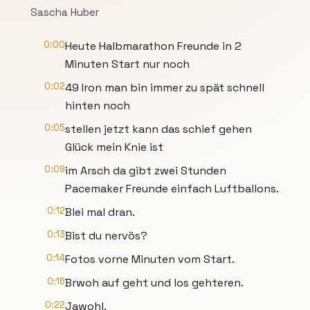
Sascha Huber
0:00
Heute Halbmarathon Freunde in 2
Minuten Start nur noch
0:02
49 Iron man bin immer zu spät schnell
hinten noch
0:05
stellen jetzt kann das schief gehen
Glück mein Knie ist
0:09
im Arsch da gibt zwei Stunden
Pacemaker Freunde einfach Luftballons.
0:12
Blei mal dran.
0:13
Bist du nervös?
0:14
Fotos vorne Minuten vom Start.
0:16
Brwoh auf geht und los gehteren.
0:22
Jawohl.