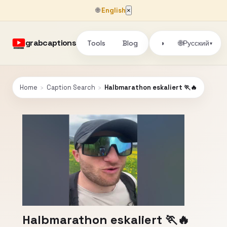
🌐
English
×
grabcaptions
Tools
Blog
🌐
◑
Русский
▾
Home
›
Caption Search
›
Halbmarathon eskaliert 🏃🔥
Halbmarathon eskaliert 🏃🔥