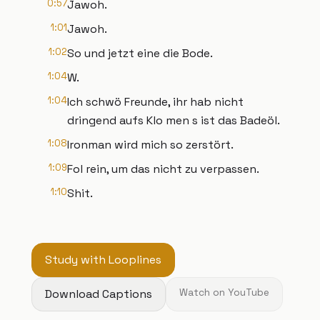
0:57
Jawoh.
1:01
Jawoh.
1:02
So und jetzt eine die Bode.
1:04
W.
1:04
Ich schwö Freunde, ihr hab nicht
dringend aufs Klo men s ist das Badeöl.
1:08
Ironman wird mich so zerstört.
1:09
Fol rein, um das nicht zu verpassen.
1:10
Shit.
Study with Looplines
Download Captions
Watch on YouTube