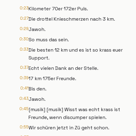
0:23
Kilometer 70er 172er Puls.
0:27
Die drottel Knieschmerzen nach 3 km.
0:29
Jawoh.
0:30
So muss das sein.
0:33
Die besten 12 km und es ist so krass euer
Support.
0:37
Echt vielen Dank an der Stelle.
0:39
17 km 175er Freunde.
0:41
Bis den.
0:43
Jawoh.
0:45
[musik] [musik] Wisst was echt krass ist
Freunde, wenn discumper spielen.
0:55
Wir schüren jetzt in Zü geht schon.