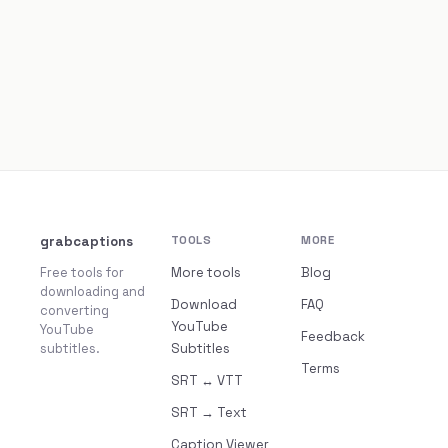
grabcaptions
TOOLS
MORE
Free tools for
More tools
Blog
downloading and
Download
FAQ
converting
YouTube
YouTube
Feedback
subtitles.
Subtitles
Terms
SRT ↔ VTT
SRT → Text
Caption Viewer