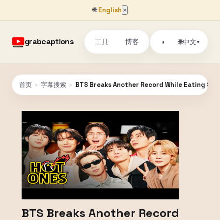
🌐
English
×
grabcaptions
工具
博客
🌐
◑
中文
▾
首页
›
字幕搜索
›
BTS Breaks Another Record While Eating Spic
BTS Breaks Another Record