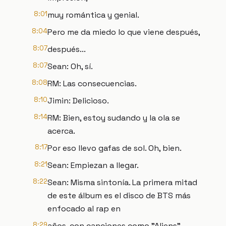
8:01
muy romántica y genial.
8:04
Pero me da miedo lo que viene después,
8:07
después...
8:07
Sean: Oh, sí.
8:08
RM: Las consecuencias.
8:10
Jimin: Delicioso.
8:14
RM: Bien, estoy sudando y la ola se
acerca.
8:17
Por eso llevo gafas de sol. Oh, bien.
8:21
Sean: Empiezan a llegar.
8:22
Sean: Misma sintonía. La primera mitad
de este álbum es el disco de BTS más
enfocado al rap en
8:29
años, con canciones como "Aliens",