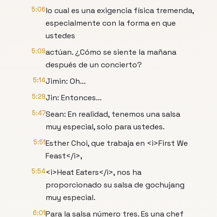
5:06
lo cual es una exigencia física tremenda,
especialmente con la forma en que
ustedes
5:09
actúan. ¿Cómo se siente la mañana
después de un concierto?
5:14
Jimin: Oh...
5:29
Jin: Entonces...
5:47
Sean: En realidad, tenemos una salsa
muy especial, solo para ustedes.
5:51
Esther Choi, que trabaja en <i>First We
Feast</i>,
5:54
<i>Heat Eaters</i>, nos ha
proporcionado su salsa de gochujang
muy especial.
6:01
Para la salsa número tres. Es una chef