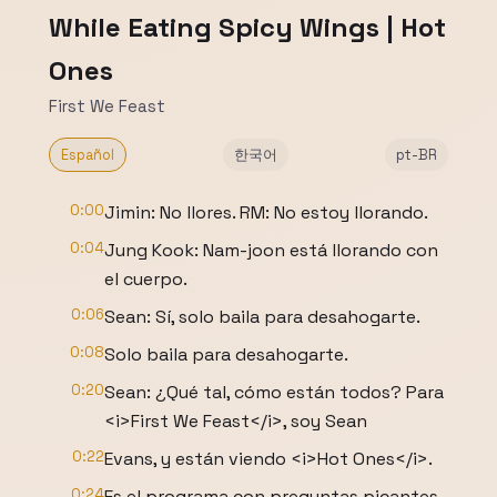
While Eating Spicy Wings | Hot
Ones
First We Feast
Español
한국어
pt-BR
0:00
Jimin: No llores. RM: No estoy llorando.
0:04
Jung Kook: Nam-joon está llorando con
el cuerpo.
0:06
Sean: Sí, solo baila para desahogarte.
0:08
Solo baila para desahogarte.
0:20
Sean: ¿Qué tal, cómo están todos? Para
<i>First We Feast</i>, soy Sean
0:22
Evans, y están viendo <i>Hot Ones</i>.
0:24
Es el programa con preguntas picantes