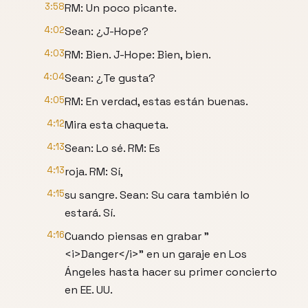
3:58
RM: Un poco picante.
4:02
Sean: ¿J-Hope?
4:03
RM: Bien. J-Hope: Bien, bien.
4:04
Sean: ¿Te gusta?
4:05
RM: En verdad, estas están buenas.
4:12
Mira esta chaqueta.
4:13
Sean: Lo sé. RM: Es
4:13
roja. RM: Sí,
4:15
su sangre. Sean: Su cara también lo
estará. Sí.
4:16
Cuando piensas en grabar "
<i>Danger</i>" en un garaje en Los
Ángeles hasta hacer su primer concierto
en EE. UU.