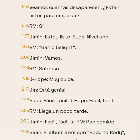
1:33
Veamos cuántas desaparecen. ¿Están
listos para empezar?
1:36
RM: Sí.
1:37
Jimin: Estoy listo. Suga: Nivel uno.
2:03
RM: "Garlic Delight".
2:06
Jimin: Vamos.
2:14
RM: Sabroso.
2:16
J-Hope: Muy dulce.
2:17
Jin: Está genial.
2:18
Suga: Fácil, fácil. J-Hope: Fácil, fácil.
2:28
RM: Llega un poco tarde.
2:30
Jimin: Fácil, fácil, sí. RM: Pan comido.
2:35
Sean: El álbum abre con "Body to Body",