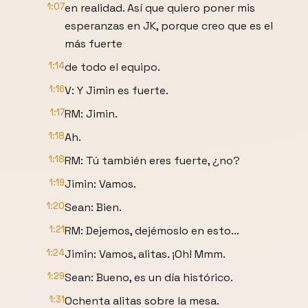
1:07
en realidad. Así que quiero poner mis
esperanzas en JK, porque creo que es el
más fuerte
1:14
de todo el equipo.
1:16
V: Y Jimin es fuerte.
1:17
RM: Jimin.
1:18
Ah.
1:18
RM: Tú también eres fuerte, ¿no?
1:19
Jimin: Vamos.
1:20
Sean: Bien.
1:21
RM: Dejemos, dejémoslo en esto...
1:24
Jimin: Vamos, alitas. ¡Oh! Mmm.
1:29
Sean: Bueno, es un día histórico.
1:31
Ochenta alitas sobre la mesa.