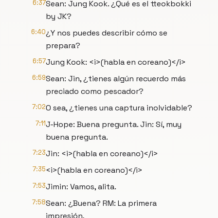
6:37
Sean: Jung Kook. ¿Qué es el tteokbokki
by JK?
6:40
¿Y nos puedes describir cómo se
prepara?
6:57
Jung Kook: <i>(habla en coreano)</i>
6:59
Sean: Jin, ¿tienes algún recuerdo más
preciado como pescador?
7:02
O sea, ¿tienes una captura inolvidable?
7:11
J-Hope: Buena pregunta. Jin: Sí, muy
buena pregunta.
7:23
Jin: <i>(habla en coreano)</i>
7:35
<i>(habla en coreano)</i>
7:53
Jimin: Vamos, alita.
7:58
Sean: ¿Buena? RM: La primera
impresión,