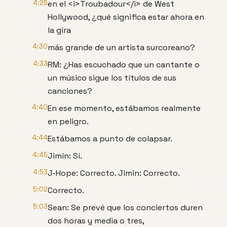
4:25
en el <i>Troubadour</i> de West
Hollywood, ¿qué significa estar ahora en
la gira
4:30
más grande de un artista surcoreano?
4:33
RM: ¿Has escuchado que un cantante o
un músico sigue los títulos de sus
canciones?
4:40
En ese momento, estábamos realmente
en peligro.
4:44
Estábamos a punto de colapsar.
4:45
Jimin: Sí.
4:53
J-Hope: Correcto. Jimin: Correcto.
5:02
Correcto.
5:03
Sean: Se prevé que los conciertos duren
dos horas y media o tres,