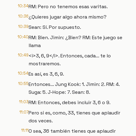
10:34
RM: Pero no tenemos esas varitas.
10:36
¿Quieres jugar algo ahora mismo?
10:39
Sean: Sí. Por supuesto.
10:40
RM: Bien. Jimin: ¿Bien? RM: Este juego se
llama
10:49
<i>3, 6, 9</i>. Entonces, cada... te lo
mostraremos.
10:54
Es así, es 3, 6, 9.
10:55
Entonces... Jung Kook: 1. Jimin: 2. RM: 4.
Suga: 5. J-Hope: 7. Sean: 8.
11:03
RM: Entonces, debes incluir 3, 6 o 9.
11:07
Pero si es, como, 33, tienes que aplaudir
dos veces.
11:11
O sea, 36 también tienes que aplaudir