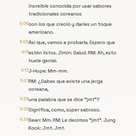
increíble conocida por usar sabores
tradicionales coreanos
6:06
con los que creció y darles un toque
americano.
6:09
Así que, vamos a probarla. Espero que
6:11
estén listos. Jimin: Salud. RM: Ah, esto
huele genial.
6:17
J-Hope: Mm-mm.
6:27
RM: ¿Sabes que existe una jerga
coreana,
6:29
una palabra que se dice "jmt"?
6:33
Significa, como, súper sabroso.
6:34
Sean: Mm. RM: Le decimos "jmt". Jung
Kook: Jmt. Jmt.