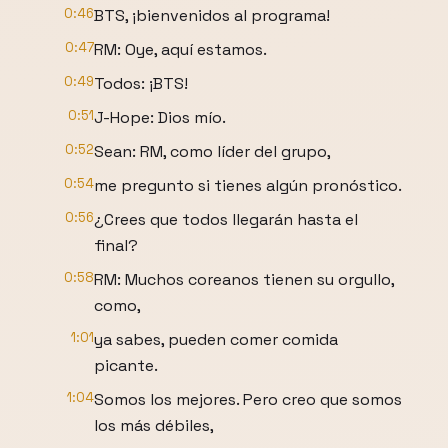
0:46
BTS, ¡bienvenidos al programa!
0:47
RM: Oye, aquí estamos.
0:49
Todos: ¡BTS!
0:51
J-Hope: Dios mío.
0:52
Sean: RM, como líder del grupo,
0:54
me pregunto si tienes algún pronóstico.
0:56
¿Crees que todos llegarán hasta el
final?
0:58
RM: Muchos coreanos tienen su orgullo,
como,
1:01
ya sabes, pueden comer comida
picante.
1:04
Somos los mejores. Pero creo que somos
los más débiles,