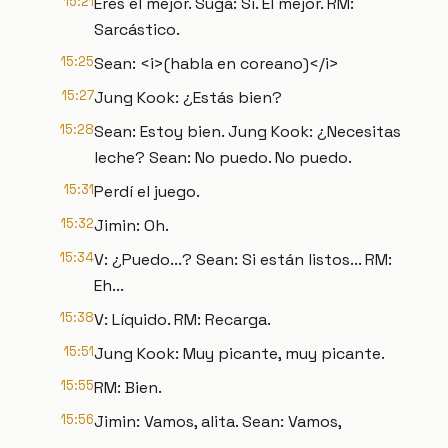
15:21
Eres el mejor. Suga: Sí. El mejor. RM:
Sarcástico.
15:25
Sean: <i>(habla en coreano)</i>
15:27
Jung Kook: ¿Estás bien?
15:28
Sean: Estoy bien. Jung Kook: ¿Necesitas
leche? Sean: No puedo. No puedo.
15:31
Perdí el juego.
15:32
Jimin: Oh.
15:34
V: ¿Puedo...? Sean: Si están listos... RM:
Eh...
15:38
V: Líquido. RM: Recarga.
15:51
Jung Kook: Muy picante, muy picante.
15:55
RM: Bien.
15:56
Jimin: Vamos, alita. Sean: Vamos,