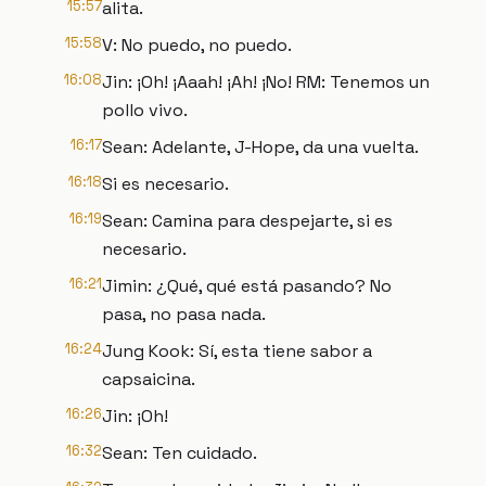
15:57
alita.
15:58
V: No puedo, no puedo.
16:08
Jin: ¡Oh! ¡Aaah! ¡Ah! ¡No! RM: Tenemos un
pollo vivo.
16:17
Sean: Adelante, J-Hope, da una vuelta.
16:18
Si es necesario.
16:19
Sean: Camina para despejarte, si es
necesario.
16:21
Jimin: ¿Qué, qué está pasando? No
pasa, no pasa nada.
16:24
Jung Kook: Sí, esta tiene sabor a
capsaicina.
16:26
Jin: ¡Oh!
16:32
Sean: Ten cuidado.