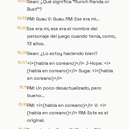
14:53
Sean: ¿Qué significa "Runch Randa or
Bust"?
14:55
RM: Guau V: Guau. RM: Ese era mi...
15:00
Ese era mi, ese era el nombre del
personaje del juego cuando tenía, como,
13 años.
15:05
Sean: ¿Lo estoy haciendo bien?
15:07
<i>(habla en coreano)</i> J-Hope: <i>
(habla en coreano)</i> Suga: <i>(habla
en coreano)</i>
15:11
RM: Un poco desactualizado, pero
bueno...
15:16
RM: <i>(habla en coreano)</i> V: <i>
(habla en coreano)</i> RM: Este es el
original.