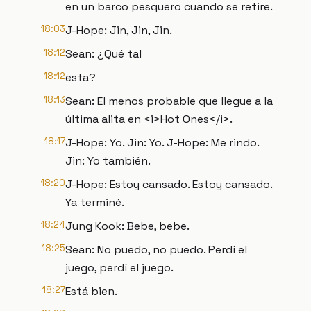
en un barco pesquero cuando se retire.
18:03
J-Hope: Jin, Jin, Jin.
18:12
Sean: ¿Qué tal
18:12
esta?
18:13
Sean: El menos probable que llegue a la
última alita en <i>Hot Ones</i>.
18:17
J-Hope: Yo. Jin: Yo. J-Hope: Me rindo.
Jin: Yo también.
18:20
J-Hope: Estoy cansado. Estoy cansado.
Ya terminé.
18:24
Jung Kook: Bebe, bebe.
18:25
Sean: No puedo, no puedo. Perdí el
juego, perdí el juego.
18:27
Está bien.