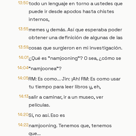
13:50
todo un lenguaje en torno a ustedes que
puede ir desde apodos hasta chistes
internos,
13:55
memes y demás. Así que esperaba poder
obtener una definición de algunas de las
13:59
cosas que surgieron en mi investigación.
14:01
¿Qué es "namjooning"? O sea, ¿cómo se
14:04
"namjoonea"?
14:05
RM: Es como... Jin: ¡Ah! RM: Es como usar
tu tiempo para leer libros y, eh,
14:13
salir a caminar, ir a un museo, ver
películas.
14:20
Sí, no así. Eso es
14:22
namjooning. Tenemos que, tenemos
que...