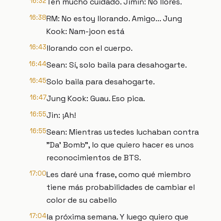
16:32
Ten mucho cuidado. Jimin: No llores.
16:38
RM: No estoy llorando. Amigo... Jung
Kook: Nam-joon está
16:43
llorando con el cuerpo.
16:44
Sean: Sí, solo baila para desahogarte.
16:45
Solo baila para desahogarte.
16:47
Jung Kook: Guau. Eso pica.
16:55
Jin: ¡Ah!
16:55
Sean: Mientras ustedes luchaban contra
"Da' Bomb", lo que quiero hacer es unos
reconocimientos de BTS.
17:00
Les daré una frase, como qué miembro
tiene más probabilidades de cambiar el
color de su cabello
17:04
la próxima semana. Y luego quiero que