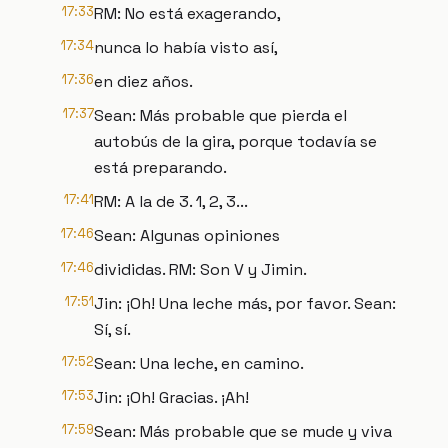
17:33
RM: No está exagerando,
17:34
nunca lo había visto así,
17:36
en diez años.
17:37
Sean: Más probable que pierda el
autobús de la gira, porque todavía se
está preparando.
17:41
RM: A la de 3. 1, 2, 3...
17:46
Sean: Algunas opiniones
17:46
divididas. RM: Son V y Jimin.
17:51
Jin: ¡Oh! Una leche más, por favor. Sean:
Sí, sí.
17:52
Sean: Una leche, en camino.
17:53
Jin: ¡Oh! Gracias. ¡Ah!
17:59
Sean: Más probable que se mude y viva