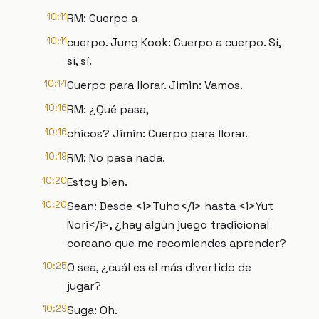
10:11
RM: Cuerpo a
10:11
cuerpo. Jung Kook: Cuerpo a cuerpo. Sí,
sí, sí.
10:14
Cuerpo para llorar. Jimin: Vamos.
10:16
RM: ¿Qué pasa,
10:16
chicos? Jimin: Cuerpo para llorar.
10:19
RM: No pasa nada.
10:20
Estoy bien.
10:20
Sean: Desde <i>Tuho</i> hasta <i>Yut
Nori</i>, ¿hay algún juego tradicional
coreano que me recomiendes aprender?
10:25
O sea, ¿cuál es el más divertido de
jugar?
10:29
Suga: Oh.