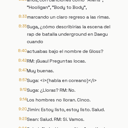
"Hooligan", "Body to Body",
8:33
marcando un claro regreso a las rimas.
8:35
Suga, ¿cómo describirías la escena del
rap de batalla underground en Daegu
cuando
8:40
actuabas bajo el nombre de Gloss?
8:42
RM: ¡Guau! Preguntas locas.
8:47
Muy buenas.
8:57
Suga: <i>(habla en coreano)</i>
9:12
Suga: ¿Lloras? RM: No.
9:14
Los hombres no lloran. Cinco.
9:20
Jimin: Estoy listo, estoy listo. Salud.
9:23
Sean: Salud. RM: Sí. Vamos.