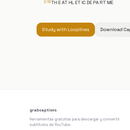
2:16
TH E AT HL ET IC DE PA RT ME
Study with Looplines
Download Ca
grabcaptions
Herramientas gratuitas para descargar y convertir
subtítulos de YouTube.