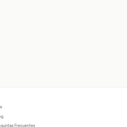
S
og
eguntas Frecuentes