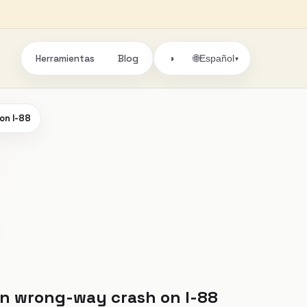
Herramientas
Blog
🌐
◑
Español
▾
on I-88
 in wrong-way crash on I-88