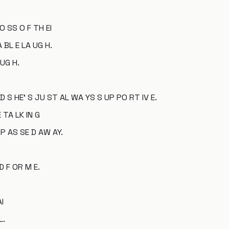
O SS O F TH EI
 BL E LA UG H.
 UG H.
D S HE' S JU ST AL WA YS S UP PO RT IV E.
 TA LK IN G
 P AS SE D AW AY.
D F OR M E.
I
L.