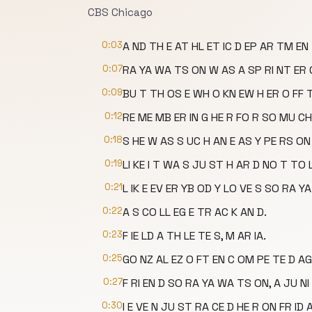
CBS Chicago
0:03
A ND TH E AT HL ET IC D EP AR TM EN T
0:07
RA YA WA TS ON W AS A SP RI NT ER O
0:09
BU T TH OS E WH O KN EW H ER O FF T
0:12
RE ME MB ER IN G HE R FO R SO MU CH 
0:18
S HE W AS S UC H AN E AS Y PE RS ON
0:19
LI KE I T WA S JU ST H AR D NO T TO L
0:21
L IK E EV ER YB OD Y LO VE S SO RA YA
0:22
A S CO LL EG E TR AC K AN D.
0:23
F IE LD A TH LE TE S, M AR IA.
0:25
GO NZ AL EZ O FT EN C OM PE TE D AG 
0:27
F RI EN D SO RA YA WA TS ON, A JU NI
0:30
I E VE N JU ST RA CE D HE R ON FR ID A