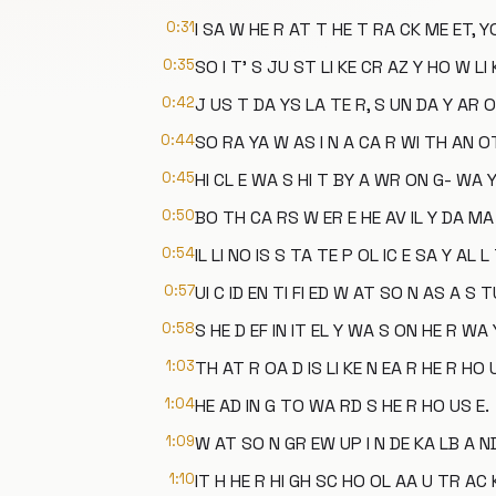
0:31
I SA W HE R AT T HE T RA CK ME ET, 
0:35
SO I T' S JU ST LI KE CR AZ Y HO W LI 
0:42
J US T DA YS LA TE R, S UN DA Y AR O
0:44
SO RA YA W AS I N A CA R WI TH AN O
0:45
HI CL E WA S HI T BY A WR ON G- WA Y
0:50
BO TH CA RS W ER E HE AV IL Y DA MA
0:54
IL LI NO IS S TA TE P OL IC E SA Y AL L
0:57
UI C ID EN TI FI ED W AT SO N AS A S 
0:58
S HE D EF IN IT EL Y WA S ON HE R WA 
1:03
TH AT R OA D IS LI KE N EA R HE R HO 
1:04
HE AD IN G TO WA RD S HE R HO US E.
1:09
W AT SO N GR EW UP I N DE KA LB A N
1:10
IT H HE R HI GH SC HO OL AA U TR AC 