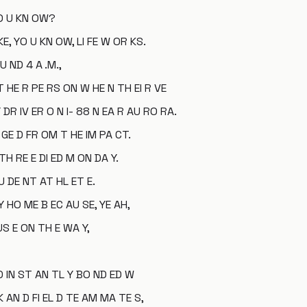
YO U KN OW?
KE, YO U KN OW, LI FE W OR KS.
U ND 4 A .M.,
T HE R PE RS ON W HE N TH EI R VE
 DR IV ER O N I- 88 N EA R AU RO RA.
 GE D FR OM T HE IM PA CT.
 TH RE E DI ED M ON DA Y.
TU DE NT AT HL ET E.
Y HO ME B EC AU SE, YE AH,
US E ON TH E WA Y,
D IN ST AN TL Y BO ND ED W
K AN D FI EL D TE AM MA TE S,