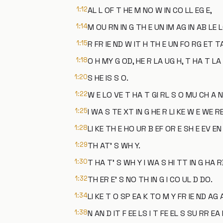
1:12
AL L OF T HE M NO W IN CO LL EG E,
1:14
M OU RN IN G TH E UN IM AG IN AB LE L
1:15
R FR IE ND W IT H TH E UN FO RG ET TA
1:18
O H MY G OD, HE R LA UG H, T HA T LA
1:20
S HE IS S O.
1:22
W E LO VE T HA T GI RL S O MU CH A N
1:25
I WA S TE XT IN G HE R LI KE W E WE RE
1:28
LI KE TH E HO UR B EF OR E SH E EV EN
1:29
TH AT' S WH Y.
1:30
T HA T' S WH Y I WA S HI TT IN G HA R
1:32
TH ER E' S NO TH IN G I CO UL D DO.
1:34
LI KE T O SP EA K TO M Y FR IE ND AG A
1:38
N AN D IT F EE LS I T FE EL S SU RR EA 