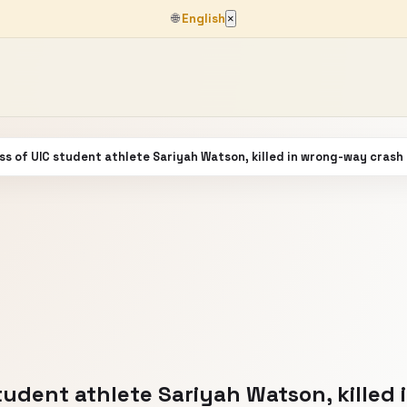
🌐
English
×
ss of UIC student athlete Sariyah Watson, killed in wrong-way crash 
student athlete Sariyah Watson, killed