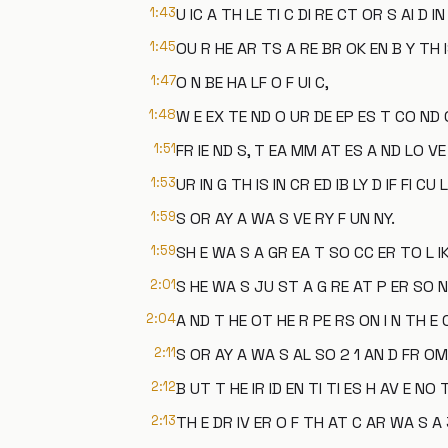
1:43
U IC A TH LE TI C DI RE CT OR S AI D I
1:45
OU R HE AR TS A RE BR OK EN B Y TH I
1:47
O N BE HA LF O F UI C,
1:48
W E EX TE ND O UR DE EP ES T CO ND O
1:51
FR IE ND S, T EA MM AT ES A ND LO VE
1:53
UR IN G TH IS IN CR ED IB LY D IF FI CU 
1:59
S OR AY A WA S VE RY F UN NY.
1:59
SH E WA S A GR EA T SO CC ER TO L IK
2:01
S HE WA S JU ST A G RE AT P ER SO N
2:04
A ND T HE OT HE R PE RS ON I N TH E 
2:11
S OR AY A WA S AL SO 2 1 AN D FR OM 
2:12
B UT T HE IR ID EN TI TI ES H AV E NO 
2:13
TH E DR IV ER O F TH AT C AR WA S A