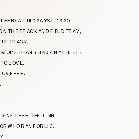
 HE RE A T UI C SA YS I T' S SO
 N TH E TR AC K AN D FI EL D TE AM,
 HE TR AC K,
M OR E TH AN B EI NG A N AT HL ET E.
 TO L OV E.
 OV E HE R.
.
AI NS T HE R LI FE LO NG
 OR W HO R AN F OR UI C.
Y.