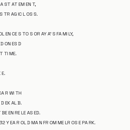
N A ST AT EM EN T,
S TR AG IC L OS S.
L EN CE S TO S OR AY A' S FA MI LY,
 D ON ES D
LT TI ME.
 E.
CA R WI TH
D EK AL B.
T BE EN RE LE AS ED.
 32 Y EA R OL D MA N FR OM ME LR OS E PA RK.