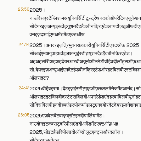
23:58
2025।
नाउदिसएस्टैब्लिशज़अयूनिवर्सिटीटूस्ट्रेंथनदकोऑपरेटिवएजुकेश
सोदेयरइज़अन्यूइंस्टीट्यूशनदैटहैडबीनक्रिएटेडबायदीज़टूऑफदीए
वनइज़दआईएमअमेंडमेंटएक्टऑफ़
24:14
2025।अनदरइज़त्रिभुवनसहकारीयूनिवर्सिटीएक्टऑफ़ 2025
सोआईएमअगुवाहाटीइज़अन्यूइंस्टीट्यूशनदैटहैवबीनक्रिएटेड।
अहअहसॉरीअहअहदेयरआरदीअयूनोऑलरेडीवीहैवदीलॉट्सऑफ़आ
सो,देयरइज़अन्यूआईएमदैटहैडबीनक्रिएटेडओरइटविलबीएस्टैब्लिश
ऑलराइट?
24:41
2025वीहैवइरमा।दैटइज़इंस्टीट्यूटऑफ़रूरलमैनेजमेंटआनंद।सो
ऑलराइटइटविलबीदस्टेटसविलबीअपग्रेडेडएंडइरबाविलबीयूनोइटविल
सोदिसविलबीइनदीहबएंडस्पोकमॉडलटूएनश्योरदैटदेयरइज़नेशनवाइ
26:05
2025एज़वेलदैटवाज़ब्रॉटइनदीपार्लियामेंट।
नाउव्हेनइटकम्सटूदरिपीलएंडदीअमेंडमेंटएक्टऑफ़अह
2025,सोइटहैडरिपील्डदीऑब्सोलुटएक्ट्सऔरदलॉज़।
सोदेयरवाज़टोटल