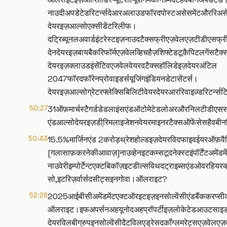
नाउदीअपडेटेडरिटर्न्सदेआरअलाउडफॉरदपोस्टअसेसमेंटऔररिअस
देयरइज़आल्सोएक्सीडेंटरिलीफ।
दट्रिब्यूनलअवार्डइंटरेस्टइज़नाउदटैक्सफ्रीएज़वेलएज़टीडीएस
देनदेयरइज़बायबैकरिफॉर्मएज़वेलव्हिचहैज़शिफ्टेडटूकैपिटलगेंसटैक्
देयरइज़क्लाउडइंसेंटिवएजवेलवेयरदटैक्सहॉलिडेइज़देयरअंटिल
2047फॉरदफॉरेनप्रोवाइडर्सयूजिंगइंडियनडेटासेंटर्स।
देयरइज़आल्सोग्रेटरफ्लेक्सिबिलिटीवेयरदेयरआररिवाइज़्डरिटर्न्सट
50:27
31ऑफ़मार्चस्टैगर्डडेडलाइंसएंडऑटोमेटेडलोअरऔरनिलटीडीएससर
एंडआल्सोदेयरइज़डी्रिमलाइजेशनवेयरमाइनरटैक्सऑफेंसेसहैवबीनशिफ्
50:43
15.5%मार्जिनएंड 2करोड़थ्रेशहोल्डइज़देयरविदफाइवईयरऑफ़
[गलासाफ़करनेकीआवाज़]नाउव्हेनइटकम्सटूदनेक्स्टइंपॉर्टेंटअमें
नाउवेरीइम्पोर्टेन्टएक्टबिकॉज़इटडील्सविथदट्राइब्सएंडओव
सो,इटरिज़र्वार्सदसीट्सइनगोवा।ऑलराइट?
52:26
2025आईबीसीअमेंडमेंटएक्टऑरइटइज़इनसोल्वेंसीएंडबैंककरप्सी
ऑलराइट।इफअपर्सनअहयूनोदअहप्रॉपर्टीइज़लोकेटेडआउटसाइड।
देयरविलबीग्रुपइनसोल्वेंसीदैटविलएड्रेसदकॉंग्लमरेट्सएज़वेल