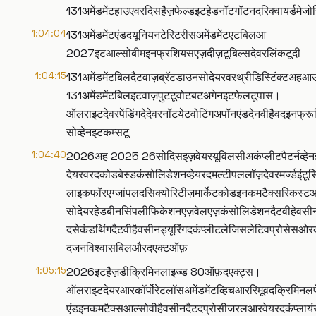
131अमेंडमेंटहाउएवरदिसहैज़फेल्डइटहेडनॉटगॉटनदरिक्वायर्डम
1:04:04
131अमेंडमेंटएंडदयूनियनटेरिटरीसअमेंडमेंटएटबिलआ
2027इटआल्सोबीमइनफ्रशियसएज़दीज़टूबिल्सदेवरलिंकटूदी
1:04:15
131अमेंडमेंटबिलदैटवाज़ब्रॅटडाउनसोदेयरवरथ्रीडिस्टिंक्टअह
131अमेंडमेंटबिलइटवाज़पुटटूवोटबटअगेनइटफेलटूपास।
ऑलराइटदेवरपेंडिंगदेदेवरनॉटयेटवोटिंगअपॉनएंडदेनवीहैवदइ
सोव्हेनइटकम्सटू
1:04:40
2026अह 2025 26सोदिसइज़वेयरयूविलसीअकंप्लीटपैटर्नव्हेनइट
देयरवरदकोडबेस्डकंसोलिडेशनव्हेयरदमल्टीपललॉज़देवरमर्ज्डइंटूस
लाइकफॉरएग्जांपलदसिक्योरिटीज़मार्केटकोडइनकमटैक्सरिकस्ट
सोदेयरहेडबीनसिंपलीफिकेशनएज़वेलएज़कंसोलिडेशनदैटवीहेवस
दसेकंडथिंगदैटवीहैवसीनड्यूरिंगदकंप्लीटलेजिसलेटिवप्रोसे
दजनविश्वासबिलऔरदएक्टऑफ़
1:05:15
2026इटहैज़डीक्रिमिनलाइज्ड 80ऑफ़दएक्ट्स।
ऑलराइटदेयरआरकॉर्पोरेटलॉसअमेंडमेंटव्हिचआररिमूवदक्रिमिन
एंडइनकमटैक्सआल्सोवीहैवसीनदैटदप्रोसीजरलआरवेयरदकंप्ल