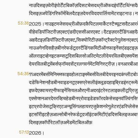
नाउदिसइज़वेरीइंपोर्टेंटबिकॉज़दिसटचेसदथ्रीऑफदइंपॉर्टेंटथिंग
दिसइज़अपेंडिंगरिफॉर्मबिलदैटइज़देयरविददपार्लियामेंटराइटनाउ।
53:36
2025।नाउइटमजेसदथ्रीऑफ़दकैपिटलमार्केटस्टैच्यूटसदैटआरदेय
वीहेवडिपॉजिटरीज़एक्टएंडदीएससीआरएक्ट।दैटइज़दस्टैंडिंगअहद
अहदैटइज़डिपॉज़िटरीज़एक्ट,सिक्योरिटीज़कॉन्ट्रैक्टरेगुलेशनएक्ट
नाउअगेनदिसहैज़बीनरेफर्डटूदस्टैंडिंगकमिटीऑनफाइनेंसएं
ऑलराइटव्हेनइटकम्सटूदिसबिलसोअल्टिमेटलीदेयरविलबीएक्सपें
देयरविलबीटूमेंबर्सफ्रॉमदसेंट्रलगवर्नमेंटमिनिस्ट्रीज़।वनआरबी
54:36
11अदरमेंबर्समिनिममफाइवहोलटाइममेंबर्सविलबीदेयरइनदकंप्लीट
दडेफिनेशनहैडबीनवाइडनटूएक्सप्रेसलीइंक्लूडदहाइब्रिडइंस्ट्रू
इफदेएक्वायरएनीफाइनेंसियलऔरएनीअदरइंटरेस्टलाइकलीटूप्रिजुड
एक्सेप्शनआरदेयरव्हिचहेडबीनप्रोवाइडेडफॉरदकेसेसइनवॉल्विंगस
इटप्रपोजेसटूक्रिएटअन्यूसिंगलहायरएजुकेशनरेगुलेटरएंडरिप्
इटसॉरीइटहैज़आल्सोबीनरेफर्डटूदजॉइंटकमिटीएंडदिसबिलइजअबाउटक
दिसइज़कॉर्पोरेटलॉज़अमेंडमेंटबिलऑफ़
57:13
2026।