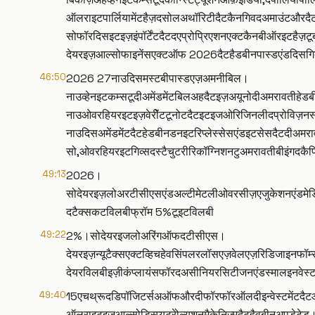
ऑलराइटपार्लियामेंटहैज़दसोलअथॉरिटीदैटकैनगिवदअमाउंटऔरदैट
सोफॉरदिसइटइज़इंपॉर्टेंटदैटदएप्रोप्रिएशनएक्टकैनबीऑरइटहैज़ट
देयरइज़आल्सोफाइनेंसएक्टऑफ 2026दैटहैडबीनपास्डएंडदिसगिव्
46:50
2026 27नाउदिसमस्टबीपास्डएज़अमनीबिल।
नाउव्हेनइटकम्सटूदीअमेंडमेंटबिलअहदैटइज़अयूनोदीअमरावतीह
नाउओवरहियरइटइज़वेरीेंटटूनोटदैटइटइजओरिजिनलीदप्रोविज़नस्ट
नाउदिसअमेंडमेंटदैटहेडबीनडनइटरिप्लेस्सेसएंडइटसेसदैटदीअ
सो,ओवरहियरइटगिव्सदस्टैचुटरीरिकॉग्निशनटुअमरावतीबीइंग
49:13
2026।
सोदेयरइज़लोअरटीसीएसएंडअल्टीमेटलीओवरसीज़एजुकेशनएंडमेडि
दटैक्सकटविलबीफ्रॉम 5%टूइटविलबी
49:22
2%।सोदेयरइजलोअरिंगऑफदटीसीएस।
देयरइज़न्यूटैक्सएक्टव्हिचहेवसिंपलरलॉसएज़वेलएज़रिडिजाइनफॉर्म
देयरविलबीइज़ीकंप्लायंसफॉरदअसीनियरसिटीजनएंडस्मालइनवेस्
49:40
15एचथ्रूदडिपॉजिटर्सअऑफऔरदीफॉरफॉरऑलदीइन्वेस्टमेंटदै
ऑलराइटइज़आल्सोडिस्प्यूटरेोल्यूशनमैकेनिज़्मदैटहैवबीनअपडेटेड