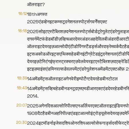
ऑलराइट?
16:12
18thअगस्त
2025एंडव्हेनइटकम्सटूदनेशनलस्पोर्ट्सगवर्नेंसएक्ट
16:18
2025सोइटएस्टैब्लिशज़दनेशनलस्पोर्ट्सबोर्डटूरेगुलेटएंडरेगुल
दगवर्नमेंटफंडेडबॉडीज़व्हिचआरदेयरअंडरअहदेविलबीअंडरदीआरटीआई
ऑलराइटदेयरइज़आल्सोदीएंटीडोपिंगस्टैंडर्ड्सऔरदफ्रेमवर्कदैटह
इट्सअकोडऑरइट्सएथिक्सहेडबीनइंटीग्रेटेडइंटूदनेशनलएंटीड
देयरइज़टेस्टिंगइंफ्रास्ट्रक्चरएज़वेलवेयरइटएस्टैब्लिशज़दएक्रेड
इटइज़माइंसएंडमिनरल्सडेवलपमेंटएंडरेगुलेशनअमेंडमेंटएक्टऑफ़
18:39
14अमेंडमेंट्सऑलराइटअगेनवेरीइम्पोर्टेन्टदेयरहेडबीनटोटल
18:43
14अमेंडमेंट्सव्हिचहेडबीनडनटूदएमएमडीआरएक्टएंडदेयरहेडबीनसि
2014.
20:07
2025अगेनदिसआल्सोरिपील्सएनअर्लियरएक्टऑलराइटइंडियनपोर
1908दैटहैडबीनअहरिपील्डएंडइटआल्सोइंट्रोड्यूसेसदेयरइज़दमेरिटा
20:30
2024इटमॉडर्नाइजेसदशिपओनरशिपआल्सोसेफगार्ड्सदसीफेरट्रेनिंग