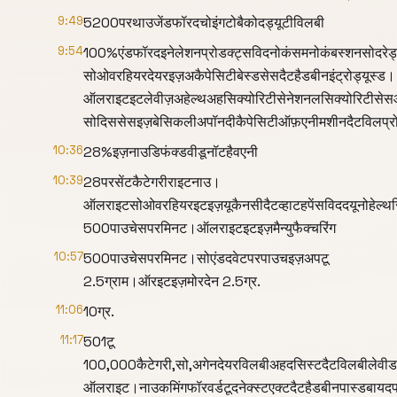
9:49
₹5200परथाउजेंडफॉरदचोइंगटोबैकोदड्यूटीविलबी
9:54
100%एंडफॉरदइनेलेशनप्रोडक्ट्सविदनोकंसमनोकंबस्शनसोदरेड
सोओवरहियरदेयरइज़अकैपेसिटीबेस्डसेसदैटहैडबीनइंट्रोड्यूस्ड।
ऑलराइटइटलेवीज़अहेल्थअहसिक्योरिटीसेनेशनलसिक्योरिटीसेसऑ
सोदिससेसइज़बेसिकलीअपॉनदीकैपेसिटीऑफ़एनीमशीनदैटविलप्
10:36
28%इज़नाउडिफंक्डवीडूनॉटहैवएनी
10:39
28परसेंटकैटेगरीराइटनाउ।
ऑलराइटसोओवरहियरइटइज़यूकैनसीदैटव्हाटहपेंसविददयूनोहेल्
500पाउचेसपरमिनट।ऑलराइटइटइज़मैन्युफैक्चरिंग
10:57
500पाउचेसपरमिनट।सोएंडदवेटपरपाउचइज़अपटू
2.5ग्राम।ऑरइटइज़मोरदेन 2.5ग्र.
11:06
10ग्र.
11:17
501टू
100,000कैटेगरी,सो,अगेनदेयरविलबीअहदसिस्टदैटविलबीलेवीड
ऑलराइट।नाउकमिंगफॉरवर्डटूदनेक्स्टएक्टदैटहैडबीनपास्डबायदप