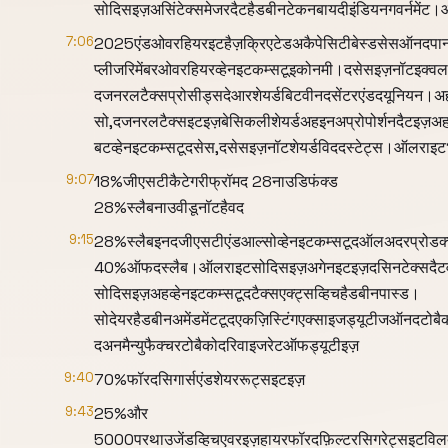
सोदिसइज़असिंटेक्समेजरदैटहैडबीनटेकनबायदीइंडियनगवर्नमें
7:06
2025एंडओवरहियरइटहैज़क्रिएटेडअकैपेसिटीबेस्डसेसऑनदपान
प्लीजरिमेंबरओवरहियरव्हेनइटकम्सटूइकोनमी।दसेसइज़नॉटइक्व
दजनरलटैक्सप्रोसीड्सदेआरशेयर्डबिटवीनदसेंटरएंडदयूनियन।अ
सो,दजनरलटैक्सइटइज़बेसिकलीशेयर्डअहइनअप्रोपोर्शनदैटइज़अहड
बटव्हेनइटकम्सटूदसेस,दसेसइज़नॉटशेयर्डविददस्टेट्स।ऑलराइ
9:07
18%जीएसटीकैटेगरीफ्रॉमद 28नाउडिफंक्ड
28%स्लैबनाउवीडूनॉटहैवद
9:15
28%स्लैबइनदजीएसटीएंडआल्सोव्हेनइटकम्सटूदऑलअदरप्रोडक्ट्सट
40%ऑफदस्लैब।ऑलराइटसोदिसइज़अगेनइटइज़दसिनटेक्सदैटव
सोदिसइज़अहव्हेनइटकम्सटूदटैक्सएक्ट्सव्हिचहैडबीनपास्ड।
सोदेयरहैडबीनअमेंडमेंटटूदएकज़िस्टिंगएक्साइजड्यूटीजऑनदटोब
दअनमैन्युफैक्चरटोबैकोदरिवाइजरेटऑफड्यूटीइज़
9:40
70%फॉरदसिगार्सएंडशेयररूट्सइटइज़
9:43
25%और
5000परथाउजेंडव्हिचएवरइज़हायरफॉरदफ़िल्टरसिगरेट्सइटविल