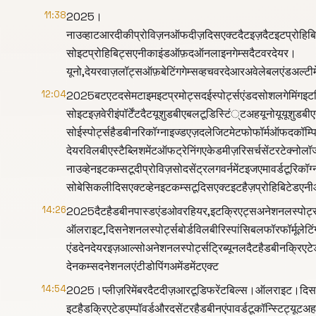
11:38
2025।
नाउव्हाटआरदीकीप्रोविज़नऑफदीज़दिसएक्टदैटइज़दैटइटप्रोहिब
सोइटप्रोहिबिट्सएनीकाइंडऑफ़दऑनलाइनगेम्सदैटवरदेयर।
यूनो,देयरवाज़लॉट्सऑफ़बेटिंगगेम्सव्हचवरदेआरअवेलेबलएंडअल्
12:04
2025बटएटदसेमटाइमइटप्रमोट्सदईस्पोर्ट्सएंडदसोशलगेमिंगइट
सोइटइज़वेरीइंपॉर्टेंटदैटयूशुडबीएबलटूडिस्टिं्टअहयूनोयूयूश
सोईस्पोर्ट्सहैडबीनरिकॉग्नाइज्डएज़दलेजिटमेटफोफॉर्मऑफदकॉम्प
देयरविलबीएस्टैब्लिशमेंटऑफट्रेनिंगएकेडमीज़रिसर्चसेंटरटेक्नोलॉ
नाउव्हेनइटकम्सटूदीप्रोविज़सोदसेंट्रलगवर्नमेंटइजएमावर्डट
सोबेसिकलीदिसएक्टव्हेनइटकम्सटूदिसएक्टइटहैज़प्रोहिबिटेडएनीऑफ़
14:26
2025दैटहैडबीनपास्डएंडओवरहियर,इटक्रिएट्सअनेशनलस्पोर्ट्स
ऑलराइट,दिसनेशनलस्पोर्ट्सबोर्डविलबीरिस्पांसिबलफॉरफॉर्मूलेटि
एंडदेनदेयरइज़आल्सोअनेशनलस्पोर्ट्सट्रिब्यूनलदैटहैडबीनक्र
देनकम्सदनेशनलएंटीडोपिंगअमेंडमेंटएक्ट
14:54
2025।प्लीज़रिमेंबरदैटदीज़आरटूडिफरेंटबिल्स।ऑलराइट।दिसइज़
इटहैडक्रिएटेडएम्पॉवर्डऔरदसेंटरहैडबीनएंपावर्डटूकॉन्स्टि