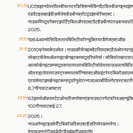
30:39
LICएंडइवनदेयरविलबीफास्टरडिसिशनमेकिंगदैटविलबीडनइनदइंश्य
एंडदैटइज़व्हाईदीज़चेंजेसहैडबीनब्रॉटटूदइंश्योरेंसएक्ट।
नाउकमिंगटूदनेक्स्टइंपॉर्टेंटबिलऔरदएक्टदैटहैडबीनपास्डबायदपा
2025.
31:10
1964आल्सोसिविललायबिलिटीफॉरन्यूक्लियरडैमेजएक्टऑफ़
31:15
2010फ्रेमवर्कएज़वेल।नाउदकीचेंजइजदैटदिसएक्टहैज़ओपनदन्यूक्लि
सोव्हाटचेंजेसऑलराइटव्हेनइटकम्सटूदरिफॉर्म्स।सोबिफोरव्हा
आल्सोव्हेनइटकम्सटूदसप्लायरलायबिलिटीसोदेयरवाज़अलायबिलिट
ऑलराइटदेयरवाज़स्ट्रक्चरलकॉन्फ्लिक्टऑफ़इंटरेस्टबिकॉज़दप्रमो
एटदसेमटाइमव्हेनइटकम्सटूदरेगुलेटरनाउएआरबीविलगेटदस्टचटरीस
8.7गीगावाटआफ्टरए
33:56
63इयर्सऑफ़दस्टेटओनलीजनरेशनएंडनाउदटारगेटफॉरदअहन्यूक्लि
100गीगावाटबाई 27.
34:20
2025।
नाउअगेनइटइज़वेरीेंटबिकॉज़दिसएक्टहैज़रिप्लेस्डमनरेगा।
देयरइज़गारंटीडवर्कदैटहैज़इंक्रीज़्डफ्रॉम