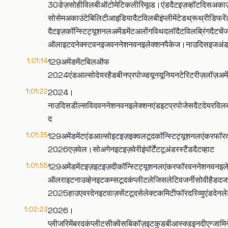
30डेज़सोहीविलबीऑटोमेटिकलीरिमूव्ड।एंडदैटइज़व्हॉटदिसअक
सोसेमअकाउंटेबिलिटीआइडियादैटविलबीइंप्लीमेंटेडथ्रूथ्रीडिफर
दैटइज़कॉन्स्टिट्यूशनलअमेंडमेंटअलोंगविथदलॉदैटविलब्रिंगदैटच
ऑलाइटदनेक्स्टवनइजवननेशनवनइलेक्शनपैकेज।नाउदिसइजअंडरद
1:01:14
129अमेंडमेंटबिलऑफ
2024एंडआल्सोदेयरहैडबीनप्रपोज्डयूनयूनियनटेरिटरीज़लॉज़अमें
1:01:22
2024।
नाउदिसडील्सविदवननेशनवनइलेक्शनएंडइटप्रपोजेसदैटदेयरवि
द
1:01:35
129अमेंडमेंटएंडआल्सोइटइज़इक्वलटूदकॉन्स्टिट्यूशनलएंकरफॉरदवन
2026एज़वेल।सोअगेनइटइज़वेरीइंपॉर्टेंटटूअंडरस्टैंडदैटव्हाट
1:01:55
129अमेंडमेंटइज़इटइज़दीकॉन्स्टिट्यूशनलएंकरफॉरवननेशनवनइल
ऑलराइटनाउव्हेनइटकम्सटूदकंप्लीटलेजिसलेटिवजर्नीसोवीहैडद
2025हाउएवरदेनइटवाज़सेंटटूदसेलेक्टकमिटीफॉरदरिव्युएंडदेन
1:02:23
2026।
प्लीजरिमेंबरदकंप्लीटसीक्वेंसबिकॉज़इटकुडबीआस्क्डइनदीएग