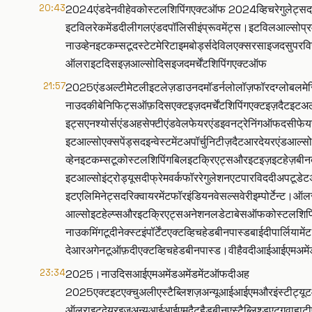
20:43
2024एंडदेनवीहेवकोस्टलशिपिंगएक्टऑफ 2024व्हिचरेगुलेट्सदवेस
इटविलरेकमेंडदीलीगलएंडदपॉलिसीइंप्रूवमेंट्स।इटविलआल्सोप
नाउव्हेनइटकम्सटूदस्टेटमेरिटाइमबोर्ड्सदेविलएक्सरसाइजदसुपरव
ऑलराइटदिसइज़आल्सोदिसइजदमर्चेंटशिपिंगएक्टऑफ
21:57
2025एंडअल्टीमेटलीइटलेज़डाउनदमॉडर्नलोलॉज़फॉरदग्लोबलमे
नाउदकीबेनिफिट्सऑफ़दिसएक्टइज़दमर्चेंटशिपिंगएक्टइज़दैटइटअलायं
इट्सएनश्योर्सएंडअहसेफ्टीएंडवेलफेयरएंडइवनट्रेनिंगऑफदसी
इटआल्सोएक्सपेंड्सदइन्वेस्टमेंटअपॉर्चुनिटीज़दैटआरदेयरएंडआल्स
व्हेनइटकम्सटूकोस्टलशिपिंगबिलइटक्रिएट्सऔरइटइज़इटहेज़बीनब
इटआल्सोइंट्रोड्यूसदीफ्रेमवर्कफॉररेगुलेशनएटपारविददीअपटूडे
इटएलिमिनेट्सदरिक्वायरमेंटफॉरइंडियनवेसल्सवेरीइम्पोर्टेन्ट।ऑ
आल्सोइटहेल्प्सऔरइटक्रिएट्सअनेशनलडेटाबेसऑफकोस्टलशिपिंगवि
नाउकमिंगटूदीनेक्स्टइंपॉर्टेंटएक्टव्हिचहेडबीनपास्डबाईदीपार
देआरअगेनटूऑफ़दीएक्टव्हिचहेडबीनपास्ड।वीहैवदीआईआईएमअमें
23:34
2025।नाउदिसआईएमअमेंडअमेंडमेंटऑफदीअह
2025एक्टइटएक्चुअलीएस्टैब्लिशज़अन्यूआईआईएमऔरइंस्टीट्यूटऑ
ऑलराइटदेयरइज़अन्यूआईआईएमदैटहैडबीनएस्टैब्लिश्डएटगुवाहाटीए