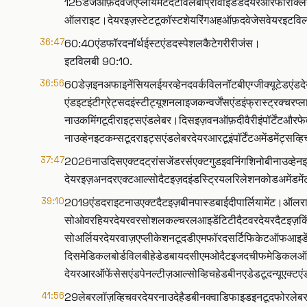
125डेजऑफ़दवेजएंप्लॉयमेंटदैटविलबीप्रोवाइडेडदेयरआरफोरक्ल
ऑलराइट।देयरइज़स्टेटटूकॉस्टशेयरिंगअहऑफ़दवेजेसवेयरइट
36:47
60:40एंडफॉरदनॉर्थईस्टएंडदस्पेशलकैटेगरीरीजंस।
इटविलबी 90:10.
36:56
60डेज़इनअफाइनेंसियलईयरव्हेनदवर्कविलनॉटबीएग्जीक्यूटेडएंडदेयर
एंडइटइंटीग्रेट्सदइंस्टीट्यूशनलाइजकन्वर्जेंसएंडइंफ्रास्ट्रक्
नाउकमिंगटूदीराइट्सएंडलेबर।दिसइज़वनऑफ़दीवैरीइंपॉर्टेंटऔ
नाउव्हेनइटकम्सटूदराइट्सएंडलेबरदेयरआरटूइंपॉर्टेंटअमेंडमेंट्स
37:47
2026नाउदिसएक्टदट्रांसजेंडरर्सएक्टगुडइवनिंगशिनोबीनाउव्हेन
देयरइज़अनदरएक्टआल्सोदैटइज़दइंडस्ट्रियलरिलेशनकोडअमेंडमेंट
39:10
2019एंडदराइटनाउएक्टदैटइज़बीनपास्डबाईदीपार्लियामेंट।ऑलरा
सोओवरहियरदेयरवरसोशलकल्चरलआइडेंटिटीदैटवरदेयरदैटइज़किंडर,ह
सोअर्लियरदेयरवाज़एप्लीकेशनटूदडीएमफॉरदसर्टिफिकेटऑफआइडें
दिसमेडिकलबोर्डविलबीहेडेडबायदसीएमओदैटइजदचीफमेडिकलऑफिसरऔर
देयरआरऑफेंसेसएंडपेनल्टीज़आल्सोव्हिचहेडबीनएडेडटूदन्यूएक्
41:56
29लेबरलॉज़व्हिचवरदेयरनाउदेहैडबीनक्वाडिफाइडइनटूदफोरले