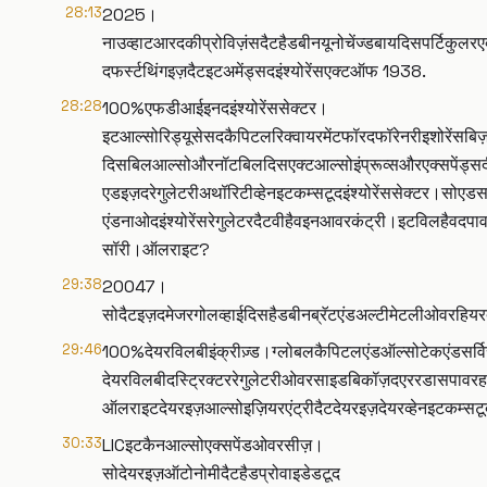
28:13
2025।
नाउव्हाटआरदकीप्रोविज़ंसदैटहैडबीनयूनोचेंज्डबायदिसपर्टिकुलर
दफर्स्टथिंगइज़दैटइटअमेंड्सदइंश्योरेंसएक्टऑफ 1938.
28:28
100%एफडीआईइनदइंश्योरेंससेक्टर।
इटआल्सोरिड्यूसेसदकैपिटलरिक्वायरमेंटफॉरदफॉरेनरीइशोरेंसबिज़नेस
दिसबिलआल्सोऔरनॉटबिलदिसएक्टआल्सोइंप्रूव्सऔरएक्सपेंड्
एडइज़दरेगुलेटरीअथॉरिटीव्हेनइटकम्सटूदइंश्योरेंससेक्टर।सोएड
एंडनाओदइंश्योरेंसरेगुलेटरदैटवीहैवइनआवरकंट्री।इटविलहैवदप
सॉरी।ऑलराइट?
29:38
20047।
सोदैटइज़दमेजरगोलव्हाईदिसहैडबीनब्रॅटएंडअल्टीमेटलीओवरहिय
29:46
100%देयरविलबीइंक्रीज़्ड।ग्लोबलकैपिटलएंडऑल्सोटेकएंडसर्व
देयरविलबीदस्ट्रिक्टररेगुलेटरीओवरसाइडबिकॉज़दएररडासपावरहाडब
ऑलराइटदेयरइज़आल्सोइज़ियरएंट्रीदैटदेयरइज़देयरव्हेनइटकम्सटूदए
30:33
LICइटकैनआल्सोएक्सपेंडओवरसीज़।
सोदेयरइज़ऑटोनोमीदैटहैडप्रोवाइडेडटूद