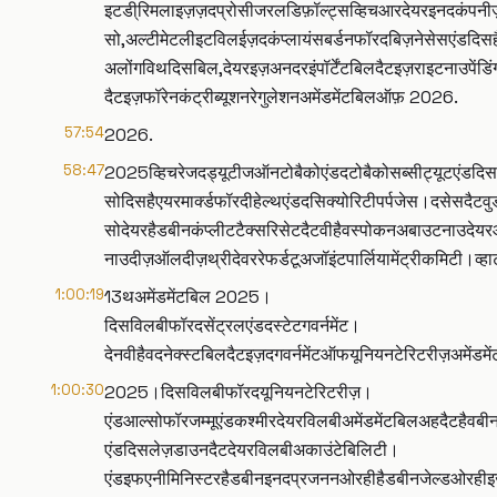
इटडी्रिमलाइज़ज़दप्रोसीजरलडिफ़ॉल्ट्सव्हिचआरदेयरइनदकंपन
सो,अल्टीमेटलीइटविलईज़दकंप्लायंसबर्डनफॉरदबिज़नेसेसएंडदिसह
अलोंगविथदिसबिल,देयरइज़अनदरइंपॉर्टेंटबिलदैटइज़राइटनाउपेंडिंग
दैटइज़फॉरेनकंट्रीब्यूशनरेगुलेशनअमेंडमेंटबिलऑफ़ 2026.
57:54
2026.
58:47
2025व्हिचरेजदड्यूटीजऑनटोबैकोएंडदटोबैकोसब्सीट्यूटएंडदिस
सोदिसहैएयरमार्क्डफॉरदीहेल्थएंडदसिक्योरिटीपर्पजेस।दसेसदै
सोदेयरहैडबीनकंप्लीटटैक्सरिसेटदैटवीहैवस्पोकनअबाउटनाउदेय
नाउदीज़ऑलदीज़थ्रीदेवररेफर्डटूअजॉइंटपार्लियामेंट्रीकमिटी।व्
1:00:19
13थअमेंडमेंटबिल 2025।
दिसविलबीफॉरदसेंट्रलएंडदस्टेटगवर्नमेंट।
देनवीहैवदनेक्स्टबिलदैटइज़दगवर्नमेंटऑफयूनियनटेरिटरीज़अमेंडमे
1:00:30
2025।दिसविलबीफॉरदयूनियनटेरिटरीज़।
एंडआल्सोफॉरजम्मूएंडकश्मीरदेयरविलबीअमेंडमेंटबिलअहदैटहैवबीनसे
एंडदिसलेज़डाउनदैटदेयरविलबीअकाउंटेबिलिटी।
एंडइफएनीमिनिस्टरहैडबीनइनदप्रजननओरहीहैडबीनजेल्डओरहीइ