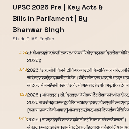
UPSC 2026 Pre | Key Acts &
Bills in Parliament | By
Bhanwar Singh
StudyIQ IAS: English
0:32
ahवीआरडूइंगदकंप्लीटकरंटअफेयर्सरिवीज़नएंडइनदिससेशनवीविलब
2025टु
0:43
2026एंडअल्सोवीविलबीटॉकिंगअबाउटदीबिल्सव्हिचआरस्टिलपेंडिंगव
सोदैटइज़व्हाईइटइज़वैरीइम्पोर्टेंट।वीहैवसीनइनदअहयूनोअहइनअ
व्हाटअलचेंजज़हैडबीनडनएंडऑल्सोअहव्हाटहेडबीनअयूनोअहटेकनके
1:20
2026।ऑलराइट।सो,दिसइज़अवेरीइम्पोर्टेंटसेशनफॉरऑलदीस्टूडे
2026नाउव्हेनइटकम्सटूदवेरियसअहएक्ट्सएज़वेलएज़बिल्सदएक्ट्सव्हि
[गलासाफ़करनेकीआवाज़]ऑलराइटयूहैवटूआइडेंटिफाईदस्पेसिफिकअमें
3:00
2025।नाउइटहैज़रिकस्टेडदकंप्लीटइंडियनडायरेक्टटैक्सलॉ।
व्हेनइटकम्सटूदइंडियनडायरेक्टटैक्सलॉइटवासगवर्नडअर्लियरब