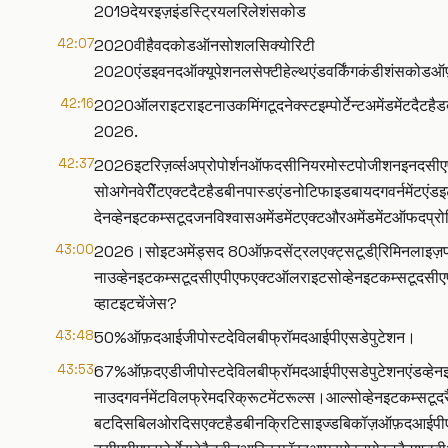
2019देयरइज़इंडस्ट्रियलरिलेशंसकोड
42:07
2020वीहैवदकोडऑनसोशलसिक्योरिटी
2020एंडइवनदऑक्यूपेशनलसेफ्टीहेल्थएंडवर्किंगकंडीशंसकोड
42:16
2020ऑलराइटराइटनाउकमिंगटूदनेक्स्टइम्पोर्टेन्टअमेंडमेंटदै
2026.
42:37
2026इटरिज़र्व्सअप्रोपोर्शनऑफदसीनियरमोस्टपोजीशनइनदस
सोअगेनवेरीेंटएक्टदैटहैडबीनपास्डएंडनोटिफाइडबायदगवर्नमेंटएंड
देनव्हेनइटकम्सटूदजनविश्वासअमेंडमेंटएक्टऔरअमेंडमेंटऑफदप्र
43:00
2026।सोइटअमेंड्सद 80ऑफ़दसेंट्रलएक्ट्सटूडी्रिमिनलाइज़प्र
नाउव्हेनइटकम्सटूदसीएपीएफएक्टऑलराइटसोव्हेनइटकम्सटूदसी
व्हाटइटचेंजेस?
43:48
50%ऑफ़दआईजीपोस्टदेविलबीफ्रॉमदआईपीएसडेपुटेशन।
43:53
67%ऑफ़दएडीजीपोस्टदेविलबीफ्रॉमदआईपीएसडेपुटेशनएंडव्हे
नाउदगवर्नमेंटविलफ्रेमदरिक्रूटमेंटरूल्स।आल्सोव्हेनइटकम्स
बटदिसबिलओरदिसएक्टहैडबीनक्रिटिसाइज्डबिकॉज़ऑफ़दआईपीए