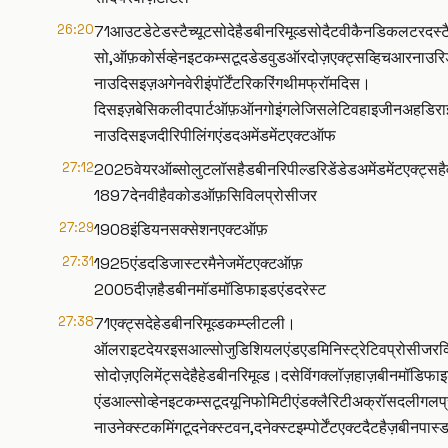
26:20
71आउटडेटेडस्टैच्यूटसोदेहैडबीनरिमूव्डसोदैटवीकैनडिकलटरदस्ट
सो,ऑफ़कोर्सव्हेनइटकम्सटूदडेडवुडऑरदोज़एक्ट्सव्हिचआरनाउरिड
नाउदिसइज़अगेनवेरीइंपॉर्टेंटरिकरिंगथीमफ्रॉमदिस।
दिसइज़बेसिकलीदपार्टऑफ़ऑनगोइंगलेजिसलेटिवहाइजीनअहडिराइव
नाउदिसइजदीरिपीलिंगएंडदअमेंडमेंटएक्टऑफ
27:12
2025वेयरऑब्सोलुटलॉसहैडबीनरिपील्डरिडेंडेडअमेंडमेंटएक्ट
1897देनवीहैवकोडऑफ़सिविलप्रोसीजर
27:29
1908इंडियनसक्सेशनएक्टऑफ़
27:31
1925एंडदडिजास्टरमैनेजमेंटएक्टऑफ़
2005दीज़हैडबीनमॉडमॉडिफाइडएंडदरेस्ट
27:38
71एक्ट्सदेहेडबीनरिमूव्डकम्प्लीटली।
ऑलराइटदेयरइसआल्सोजुडिशियलएंडएडमिनिस्ट्रेटिवप्रोसीजरव्
सोदोज़एलिमेंट्सदेहैहेडबीनरिमूव्ड।दसेविंगक्लॉज़हाज़बीनमॉडिफ
एंडआल्सोव्हेनइटकम्सटूदयूनिफोमिटीएंडक्लैरिटीअक्रॉसदलीगलप
नाउनेक्स्टकमिंगटूदनेक्स्टवन,दनेक्स्टइम्पोर्टेंटएक्टदैटहैज़बीन