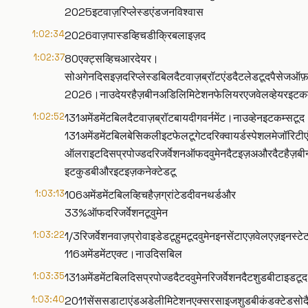
2025इटवाज़रिप्लेस्डएंडजनविश्वास
1:02:34
2026वाज़पास्डव्हिचडीक्रिबलाइज़द
1:02:37
80एक्ट्सव्हिचआरदेयर।
सोअगेनदिसइज़दरिप्लेस्डबिलदैटवाज़ब्रॉटएंडदैटलेडटूदपैसेजऑफ़
2026।नाउदेयरहैज़बीनअडिलिमिटेशनफेलियरएजवेलव्हेयरइटकम
1:02:52
131अमेंडमेंटबिलदैटवाज़ब्रॉटबायदीगवर्नमेंट।नाउव्हेनइटकम्सटूद
131अमेंडमेंटबिलबेसिकलीइटफेलटूगेटदरिक्वायर्डस्पेशलमेजॉरि
ऑलराइटदिसप्रपोज्डदरिजर्वेशनऑफदवुमेनदैटइज़अऔरदैटहैज़बीन
इटकुडबीऔरइटइज़कनेक्टेडटू
1:03:13
106अमेंडमेंटबिलव्हिचहैज़ग्रांटेडदीवनथर्डऔर
33%ऑफदरिजर्वेशनटूवुमेन
1:03:22
1/3रिजर्वेशनवाज़प्रोवाइडेडटूहुमटूदवुमेनइनसेंटाएज़वेलएज़इनस्टे
116अमेंडमेंटएक्ट।नाउदिसबिल
1:03:35
131अमेंडमेंटबिलदिसप्रपोज्डदैटदवुमेनरिजर्वेशनदैटशुडबीटाइडटूद
1:03:40
2011सेंससडाटाएंडअडेलीमिटेशनएक्सरसाइजशुडबीकंडक्टेडसोदैटद