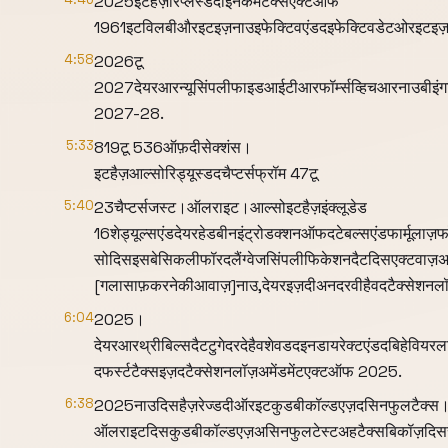
2025इटहैज़रिप्लेस्डदीइनकमटैक्सएक्टऑफ
1961इटविलबीऔरइटइज़नाउइफेक्टिवएंडदइफेक्टिवडेटओरइटइज़इ
4:58
2026टू
2027देयरआरन्यूसिंपलीफाइडआईटीआरफॉर्म्सव्हिचआरनाउबीइंगप्
2027-28.
5:33
819टू 536ऑफ़दीसेक्शंस।
इटहैज़आल्सोरिड्यूस्डदचैप्टर्सफ्रॉम 47टू
5:40
23चैप्टर्सजस्ट।ऑलराइट।आल्सोइटहैज़इंक्लूडेड
16शेड्यूल्सएंडदेयरहेडबीनइंट्रोडक्शनऑफदटेबल्सएंडफार्मूला
सोदिसइसबेसिकलीफॉरदलैंग्वेजसिंपलीफिकेशनदैटदिसएक्टवाज़अहइं
[गलासाफ़करनेकीआवाज़]नाउ,देयरइज़दीअनदरवीहैवदटैक्सेशनल
6:04
2025।
देयरआरथ्रीबिल्सदैटटुगेदरदेहैवशेवडदइनडायरेक्टएंडदबिहेवियरल
दफर्स्टटैक्सइज़दटैक्सेशनलॉज़अमेंडमेंटएक्टऑफ 2025.
6:38
2025नाउदिसहैज़रेज्डदीऑरइटकुडबीकॉल्डएज़दसिनफुलटैक्स
ऑलराइटदिसकुडबीकॉल्डएज़असिनफुलटेस्टअहटैक्सबिकॉज़दिसरे