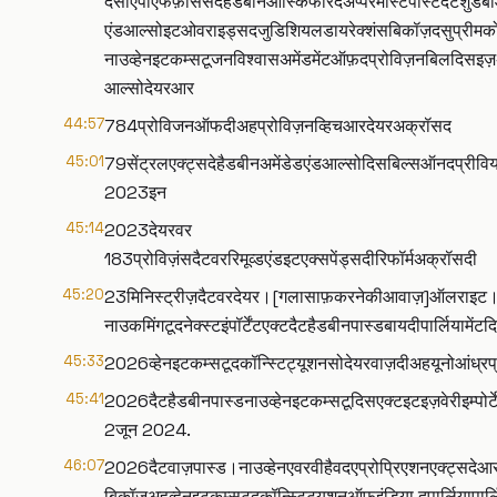
दसीएपीएफफ़ोर्सेसदेहैडबीनआस्किफॉरदअप्परमोस्टपोस्टदैटश
एंडआल्सोइटओवराइड्सदजुडिशियलडायरेक्शंसबिकॉज़दसुप्रीमको
नाउव्हेनइटकम्सटूजनविश्वासअमेंडमेंटऑफ़दप्रोविज़नबिलदिसइज़अन
आल्सोदेयरआर
44:57
784प्रोविजनऑफदीअहप्रोविज़नव्हिचआरदेयरअक्रॉसद
45:01
79सेंट्रलएक्ट्सदेहैडबीनअमेंडेडएंडआल्सोदिसबिल्सऑनदप्रीव
2023इन
45:14
2023देयरवर
183प्रोविज़ंसदैटवररिमूव्डएंडइटएक्सपेंड्सदीरिफॉर्मअक्रॉसदी
45:20
23मिनिस्ट्रीज़दैटवरदेयर।[गलासाफ़करनेकीआवाज़]ऑलराइट
नाउकमिंगटूदनेक्स्टइंपॉर्टेंटएक्टदैटहैडबीनपास्डबायदीपार्लिया
45:33
2026व्हेनइटकम्सटूदकॉन्स्टिट्यूशनसोदेयरवाज़दीअहयूनोआंध्रप्
45:41
2026दैटहैडबीनपास्डनाउव्हेनइटकम्सटूदिसएक्टइटइज़वेरीइम्प
2जून 2024.
46:07
2026दैटवाज़पास्ड।नाउव्हेनएवरवीहैवदएप्रोप्रिएशनएक्ट्सदे
बिकॉज़अहव्हेनइटकम्सटूदकॉन्स्टिट्यूशनऑफ़इंडिया,दपार्लियापार