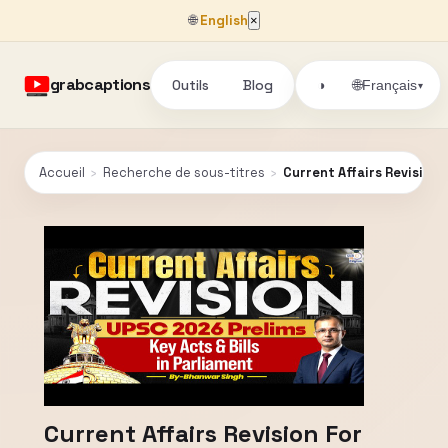
🌐
English
×
grabcaptions
Outils
Blog
🌐
◑
Français
▾
Accueil
›
Recherche de sous-titres
›
Current Affairs Revision 
Current Affairs Revision For