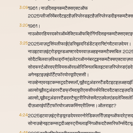
3:09
1961।नाउदिसइनकमटैक्सएक्टऑफ
2025प्लीजरिमेंबरदैटइटहैज़रिप्लेस्डइटहैज़रिप्लेस्डदीइनकमटै
3:20
1961।
नाउओवरहियरदकोरऑब्जेक्टिवऑफब्रिंगिंगदिसइनकमटैक्सएक्टइ
3:25
2025वाज़टूसिंपलीफाईएंडरिमूवदरिडंडेंटड्राफ्टिंगदैटवाज़देयर।
नाउइटवाज़इंट्रोड्यूस्डआफ्टरदेयरवाज़अहइनकमटैक्सबिल 2025द
सोदैटबिलवाज़विथड्रॉनएंडलेटरऑननंबरटूइनकमटैक्सएक्टवाज़प
सोदफर्स्टऑरदप्रीवियसऑरदओरिजिनलबिलइटवाज़रिप्लेस्डएंड
अगेनइटइज़इंपॉर्टेंटफॉरयोरयूपीएससी।
नाउव्हेनएवरइटकम्सटूदटैक्सलॉ,यूहैवटूअंडरस्टैंडदैटइटइज़अहदइंड
आल्सोयूहैवटूअंडरस्टैंडफ्रॉमदयूपीएससीपर्सपेक्टिवदैटव्हाटइज़
आल्सो,यूहैवटूअंडरस्टैंडदस्टैचुटरीरिप्लेसमेंटएज़वेलएंडदलेजिसलेट
दीज़आरइंपॉर्टेंटफॉरयोरअपकमिंगप्रीलिम्स।ऑलराइट?
4:24
2025इटवाज़इंट्रोड्यूस्डदेयरवरनोरेडिकलरिीज़ाइनऑफदरेट्सद
सोनाउव्हेनइटकम्सटूदीअहस्ट्रीमलाइनिंगऑफदटैक्सरिफॉर्म्सद
4:46