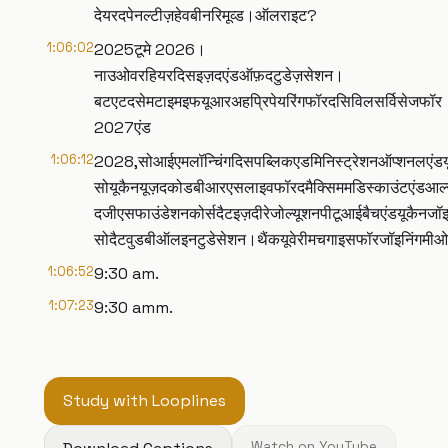
देयरदपेनल्टीज़हेवबीनरिमूव्ड।ऑलराइट?
1:06:02
2025टूमे 2026।
नाउओवरहियरदिसइज़दएंडऑफ़दटुडेज़सेशन।
बटएटदसेमटाइमइफयूआरअहप्रिपेयरिंगफॉरदसिविलसर्विसेजफॉर
2027एंड
1:06:12
2028,सोआईएमलॉन्चिंगदिसपब्लिकएडमिनिस्ट्रेशनऑप्शनलएंडय
सोयूकैनयूज़दकोडबीआरएसलाइवफॉरदमैक्सिममडिस्काउंटएंडआल्सो
दजीएसफाउंडेशनकोर्सदैटइज़दीरेजोल्यूशनपीटूआईबैचएंडयूकैन
सोदैटवुडबीऑलइनटुडेसेशन।थैंकयूवेरीमचगाइसफॉरजॉइनिंगमीओव
1:06:52
9:30 am.
1:07:23
9:30 amm.
Study with Looplines
Watch on YouTube