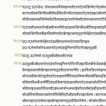
34:28
100टू 125डेज़।देयरआरदचेंजेसइनदसेंटरस्टेटफंडिंगपैटर्नएज़व
बटनाउदेदफंडिंगविलबीशेयर्डबिटवीनसेंटरएंडदस्टेट्सएंडइटऑल
सोदीज़आरदकीचेंजेसदैटदिसएक्टइटप्रपोजेसदैटदेयरआरदगारंटीडेज़
34:53
125दसीज़नलपॉजहेडबीनपरमिटेडएंडदफंडिंगविलबीरिवाइज्डएंडदि
सोदफंडिंगविलबीइनदिसमैनरदैटव्हेनइटकम्सटूदनॉर्थईस्टएंडदह
35:08
90:10फॉरदनॉर्थईस्टएंडदहिमालयनस्टेटदफंडिंगइज़
90:10रेश्योफॉरदअदरस्टेट्सएंडयूनियनटेरिटरीज़इटवुडबी
35:17
60टू 40रेश्यो 60वुडबीऑफ़दसेंटरएंड
35:22
40वुडबीऑफ़दस्टेटएंडफॉरदयूनियनटेरिटरीज़इटविलबीफंडेडबाईदस
देयरइज़आल्सोव्हेनइटकम्सटूदसेंट्रलगवर्नमेंट।इटविलडिटरमाइनद
सोनाउदीकंप्लीटयूनोदस्टेटवाइज़नॉर्मेटिवएलोकेशनविलबीडिवाइड
सोदेयरविलबीअनॉर्मेटिवएलोकेशनएंडआल्सोदस्टेट्सआरसोलीरेस्
सोदेयरइज़अप्रोविज़नदैटइफअपर्सनअप्लाईफॉरदजॉबएंडहीडज़नॉटग
सोअर्लियरदिसवाज़दरेस्पोंसिबिलिटीऑफ़दसेंटरइटसेल्फ।बटनाउद
ऑलराइटएटदसेमटाइमव्हेनइटकम्सटूदडेडिफरेंसेस।सोओवरहिय