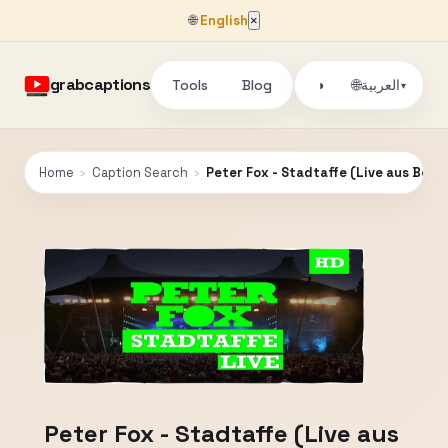
🌐
English
×
grabcaptions
Tools
Blog
🌐
العربية
◑
▾
Home
›
Caption Search
›
Peter Fox - Stadtaffe (Live aus Berli
Peter Fox - Stadtaffe (Live aus