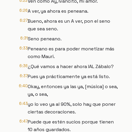
6:22
Ven como Ay, Ivancito, mi amor.
6:26
A ver, ya ahora es peneana.
6:27
Bueno, ahora es un A ver, pon el seno
que sea seno.
6:31
Seno peneano.
6:33
Peneano es para poder monetizar más
como Mauri.
6:36
¿Qué vamos a hacer ahora IAL Zábalo?
6:37
Pues ya prácticamente ya está listo.
6:40
Okay, entonces ya las ya, [música] o sea,
ya, o sea,
6:43
yo lo veo ya al 90%, solo hay que poner
ciertas decoraciones.
6:47
Puede que estén sucios porque tienen
10 años guardados.