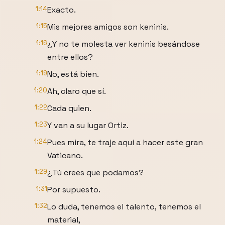
1:14
Exacto.
1:15
Mis mejores amigos son keninis.
1:16
¿Y no te molesta ver keninis besándose
entre ellos?
1:19
No, está bien.
1:20
Ah, claro que sí.
1:22
Cada quien.
1:23
Y van a su lugar Ortiz.
1:24
Pues mira, te traje aquí a hacer este gran
Vaticano.
1:29
¿Tú crees que podamos?
1:31
Por supuesto.
1:32
Lo duda, tenemos el talento, tenemos el
material,