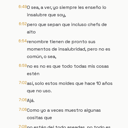
6:49
O sea, a ver, yo siempre les enseño lo
insalubre que soy,
6:52
pero que sepan que incluso chefs de
alto
6:54
renombre tienen de pronto sus
momentos de insalubridad, pero no es
común, o sea,
6:59
no es no es que todo todas mis cosas
estén
7:02
así, solo estos moldes que hace 10 años
que no uso.
7:06
Ajá.
7:06
Como yo a veces muestro algunas
cositas que
7:08
no están del todo aseadas, no todo es