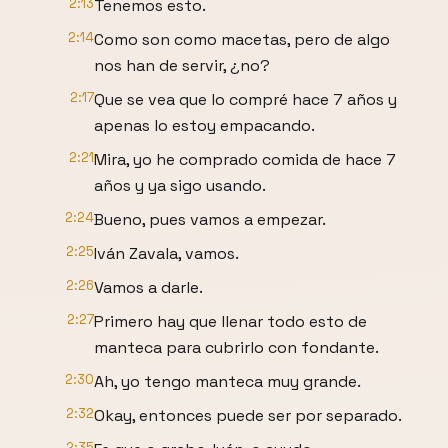
2:13
Tenemos esto.
2:14
Como son como macetas, pero de algo
nos han de servir, ¿no?
2:17
Que se vea que lo compré hace 7 años y
apenas lo estoy empacando.
2:21
Mira, yo he comprado comida de hace 7
años y ya sigo usando.
2:24
Bueno, pues vamos a empezar.
2:25
Iván Zavala, vamos.
2:26
Vamos a darle.
2:27
Primero hay que llenar todo esto de
manteca para cubrirlo con fondante.
2:30
Ah, yo tengo manteca muy grande.
2:32
Okay, entonces puede ser por separado.
2:35