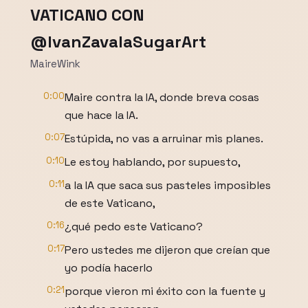
VATICANO CON
@IvanZavalaSugarArt
MaireWink
0:00
Maire contra la IA, donde breva cosas
que hace la IA.
0:07
Estúpida, no vas a arruinar mis planes.
0:10
Le estoy hablando, por supuesto,
0:11
a la IA que saca sus pasteles imposibles
de este Vaticano,
0:16
¿qué pedo este Vaticano?
0:17
Pero ustedes me dijeron que creían que
yo podía hacerlo
0:21
porque vieron mi éxito con la fuente y