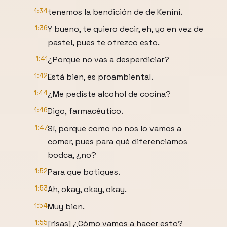
1:34
tenemos la bendición de de Kenini.
1:36
Y bueno, te quiero decir, eh, yo en vez de
pastel, pues te ofrezco esto.
1:41
¿Porque no vas a desperdiciar?
1:42
Está bien, es proambiental.
1:44
¿Me pediste alcohol de cocina?
1:46
Digo, farmacéutico.
1:47
Sí, porque como no nos lo vamos a
comer, pues para qué diferenciamos
bodca, ¿no?
1:52
Para que botiques.
1:53
Ah, okay, okay, okay.
1:54
Muy bien.
1:55
[risas] ¿Cómo vamos a hacer esto?