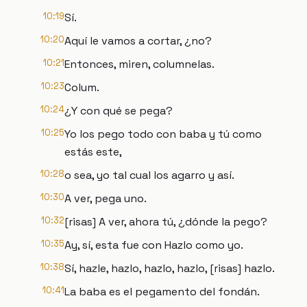
10:19
Sí.
10:20
Aquí le vamos a cortar, ¿no?
10:21
Entonces, miren, columnelas.
10:23
Colum.
10:24
¿Y con qué se pega?
10:25
Yo los pego todo con baba y tú como
estás este,
10:28
o sea, yo tal cual los agarro y así.
10:30
A ver, pega uno.
10:32
[risas] A ver, ahora tú, ¿dónde la pego?
10:35
Ay, sí, esta fue con Hazlo como yo.
10:38
Sí, hazle, hazlo, hazlo, hazlo, [risas] hazlo.
10:41
La baba es el pegamento del fondán.