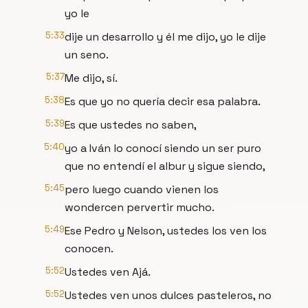
yo le
5:33
dije un desarrollo y él me dijo, yo le dije
un seno.
5:37
Me dijo, sí.
5:38
Es que yo no quería decir esa palabra.
5:39
Es que ustedes no saben,
5:40
yo a Iván lo conocí siendo un ser puro
que no entendí el albur y sigue siendo,
5:45
pero luego cuando vienen los
wondercen pervertir mucho.
5:49
Ese Pedro y Nelson, ustedes los ven los
conocen.
5:52
Ustedes ven Ajá.
5:52
Ustedes ven unos dulces pasteleros, no