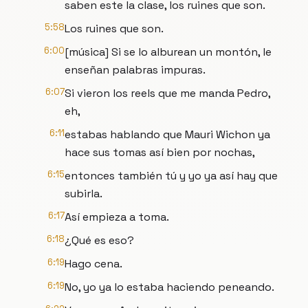
saben este la clase, los ruines que son.
5:58
Los ruines que son.
6:00
[música] Si se lo alburean un montón, le
enseñan palabras impuras.
6:07
Si vieron los reels que me manda Pedro,
eh,
6:11
estabas hablando que Mauri Wichon ya
hace sus tomas así bien por nochas,
6:15
entonces también tú y yo ya así hay que
subirla.
6:17
Así empieza a toma.
6:18
¿Qué es eso?
6:19
Hago cena.
6:19
No, yo ya lo estaba haciendo peneando.