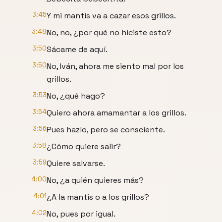
3:45
Y mi mantis va a cazar esos grillos.
3:48
No, no, ¿por qué no hiciste esto?
3:50
Sácame de aquí.
3:50
No, Iván, ahora me siento mal por los
grillos.
3:53
No, ¿qué hago?
3:54
Quiero ahora amamantar a los grillos.
3:56
Pues hazlo, pero se consciente.
3:58
¿Cómo quiere salir?
3:59
Quiere salvarse.
4:00
No, ¿a quién quieres más?
4:01
¿A la mantis o a los grillos?
4:02
No, pues por igual.