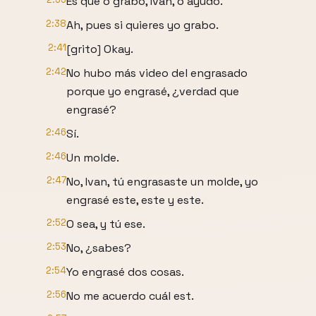
Es que o grabo, Iván, o ayudo.
2:38
Ah, pues si quieres yo grabo.
2:41
[grito] Okay.
2:42
No hubo más video del engrasado
porque yo engrasé, ¿verdad que
engrasé?
2:46
Sí.
2:46
Un molde.
2:47
No, Ivan, tú engrasaste un molde, yo
engrasé este, este y este.
2:52
O sea, y tú ese.
2:53
No, ¿sabes?
2:54
Yo engrasé dos cosas.
2:56
No me acuerdo cuál est.