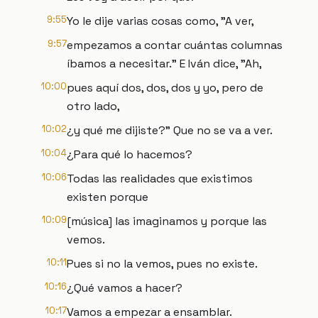
9:55
Yo le dije varias cosas como, "A ver,
9:57
empezamos a contar cuántas columnas
íbamos a necesitar." E Iván dice, "Ah,
10:00
pues aquí dos, dos, dos y yo, pero de
otro lado,
10:02
¿y qué me dijiste?" Que no se va a ver.
10:04
¿Para qué lo hacemos?
10:06
Todas las realidades que existimos
existen porque
10:09
[música] las imaginamos y porque las
vemos.
10:11
Pues si no la vemos, pues no existe.
10:16
¿Qué vamos a hacer?
10:17
Vamos a empezar a ensamblar.