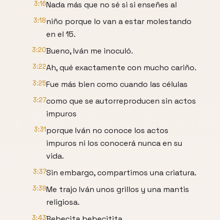
3:16
Nada más que no sé si si enseñes al
3:18
niño porque lo van a estar molestando
en el 15.
3:20
Bueno, Iván me inoculó.
3:22
Ah, qué exactamente con mucho cariño.
3:25
Fue más bien como cuando las células
3:27
como que se autorreproducen sin actos
impuros
3:31
porque Iván no conoce los actos
impuros ni los conocerá nunca en su
vida.
3:37
Sin embargo, compartimos una criatura.
3:39
Me trajo Iván unos grillos y una mantis
religiosa.
3:43
Bebecita bebecitita.