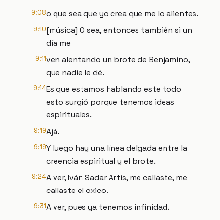
9:08
o que sea que yo crea que me lo alientes.
9:10
[música] O sea, entonces también si un
día me
9:11
ven alentando un brote de Benjamino,
que nadie le dé.
9:14
Es que estamos hablando este todo
esto surgió porque tenemos ideas
espirituales.
9:19
Ajá.
9:19
Y luego hay una línea delgada entre la
creencia espiritual y el brote.
9:24
A ver, Iván Sadar Artis, me callaste, me
callaste el oxico.
9:31
A ver, pues ya tenemos infinidad.