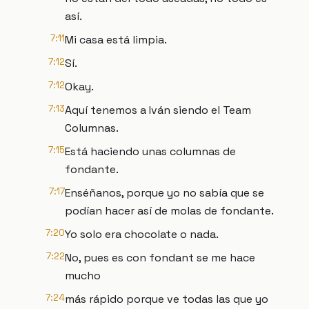
así.
7:11
Mi casa está limpia.
7:12
Sí.
7:12
Okay.
7:13
Aquí tenemos a Iván siendo el Team
Columnas.
7:15
Está haciendo unas columnas de
fondante.
7:17
Enséñanos, porque yo no sabía que se
podían hacer así de molas de fondante.
7:20
Yo solo era chocolate o nada.
7:22
No, pues es con fondant se me hace
mucho
7:24
más rápido porque ve todas las que yo