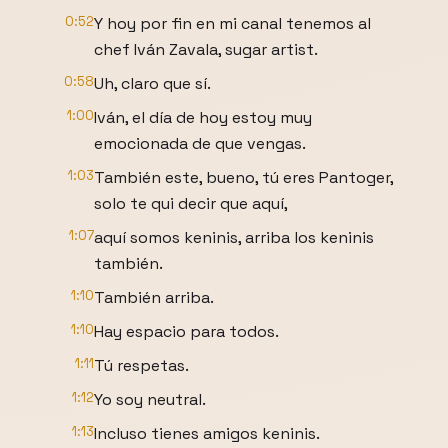
0:52
Y hoy por fin en mi canal tenemos al
chef Iván Zavala, sugar artist.
0:58
Uh, claro que sí.
1:00
Iván, el día de hoy estoy muy
emocionada de que vengas.
1:03
También este, bueno, tú eres Pantoger,
solo te qui decir que aquí,
1:07
aquí somos keninis, arriba los keninis
también.
1:10
También arriba.
1:10
Hay espacio para todos.
1:11
Tú respetas.
1:12
Yo soy neutral.
1:13
Incluso tienes amigos keninis.