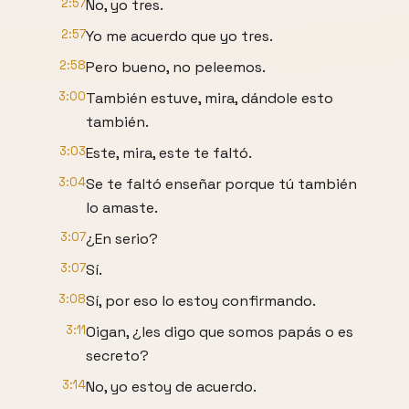
2:57
No, yo tres.
2:57
Yo me acuerdo que yo tres.
2:58
Pero bueno, no peleemos.
3:00
También estuve, mira, dándole esto
también.
3:03
Este, mira, este te faltó.
3:04
Se te faltó enseñar porque tú también
lo amaste.
3:07
¿En serio?
3:07
Sí.
3:08
Sí, por eso lo estoy confirmando.
3:11
Oigan, ¿les digo que somos papás o es
secreto?
3:14
No, yo estoy de acuerdo.