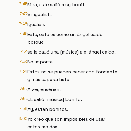
7:45
Mira, este salió muy bonito.
7:47
Sí, igualish.
7:48
Igualish.
7:49
Este, este es como un ángel caído
porque
7:51
se le cayó una [música] a el ángel caído.
7:53
No importa.
7:54
Estos no se pueden hacer con fondante
y más superartista.
7:57
A ver, enséñan.
7:57
CL salió [música] bonito.
7:58
Ay, están bonitos.
8:00
Yo creo que son imposibles de usar
estos moldas.