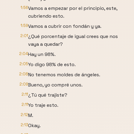
1:56
Vamos a empezar por el principio, este,
cubriendo esto.
1:59
Vamos a cubrir con fondán y ya.
2:01
¿Qué porcentaje de igual crees que nos
vaya a quedar?
2:04
Hay un 98%.
2:05
Yo digo 98% de esto.
2:08
No tenemos moldes de ángeles.
2:09
Bueno, yo compré unos.
2:11
¿Tú qué trajiste?
2:11
Yo traje esto.
2:12
M.
2:13
Okay.