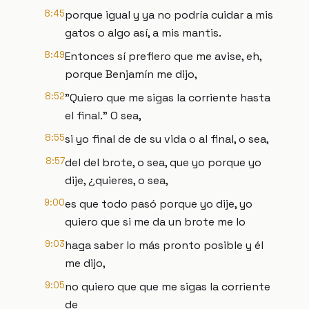
8:45
porque igual y ya no podría cuidar a mis
gatos o algo así, a mis mantis.
8:49
Entonces sí prefiero que me avise, eh,
porque Benjamín me dijo,
8:52
"Quiero que me sigas la corriente hasta
el final." O sea,
8:55
si yo final de de su vida o al final, o sea,
8:57
del del brote, o sea, que yo porque yo
dije, ¿quieres, o sea,
9:00
es que todo pasó porque yo dije, yo
quiero que si me da un brote me lo
9:03
haga saber lo más pronto posible y él
me dijo,
9:05
no quiero que que me sigas la corriente
de