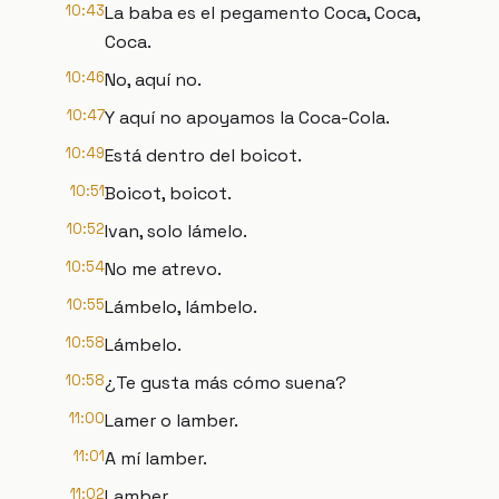
10:43
La baba es el pegamento Coca, Coca,
Coca.
10:46
No, aquí no.
10:47
Y aquí no apoyamos la Coca-Cola.
10:49
Está dentro del boicot.
10:51
Boicot, boicot.
10:52
Ivan, solo lámelo.
10:54
No me atrevo.
10:55
Lámbelo, lámbelo.
10:58
Lámbelo.
10:58
¿Te gusta más cómo suena?
11:00
Lamer o lamber.
11:01
A mí lamber.
11:02
Lamber.