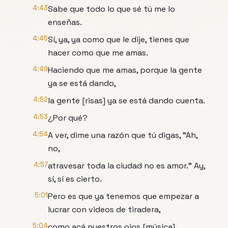
4:43
Sabe que todo lo que sé tú me lo
enseñas.
4:45
Sí, ya, ya como que le dije, tienes que
hacer como que me amas.
4:49
Haciendo que me amas, porque la gente
ya se está dando,
4:52
la gente [risas] ya se está dando cuenta.
4:53
¿Por qué?
4:54
A ver, dime una razón que tú digas, "Ah,
no,
4:57
atravesar toda la ciudad no es amor." Ay,
sí, sí es cierto.
5:01
Pero es que ya tenemos que empezar a
lucrar con videos de tiradera,
5:04
como acá nuestros ojos [música]