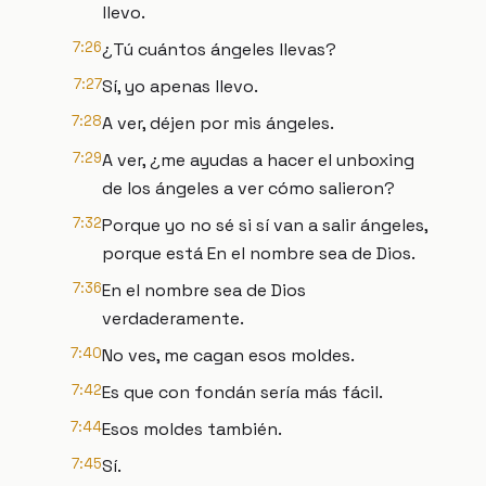
llevo.
7:26
¿Tú cuántos ángeles llevas?
7:27
Sí, yo apenas llevo.
7:28
A ver, déjen por mis ángeles.
7:29
A ver, ¿me ayudas a hacer el unboxing
de los ángeles a ver cómo salieron?
7:32
Porque yo no sé si sí van a salir ángeles,
porque está En el nombre sea de Dios.
7:36
En el nombre sea de Dios
verdaderamente.
7:40
No ves, me cagan esos moldes.
7:42
Es que con fondán sería más fácil.
7:44
Esos moldes también.
7:45
Sí.