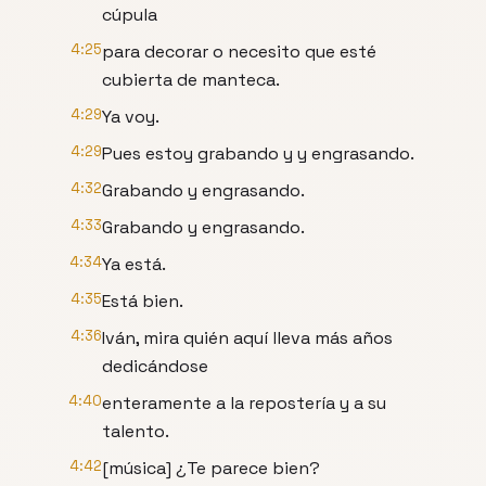
cúpula
4:25
para decorar o necesito que esté
cubierta de manteca.
4:29
Ya voy.
4:29
Pues estoy grabando y y engrasando.
4:32
Grabando y engrasando.
4:33
Grabando y engrasando.
4:34
Ya está.
4:35
Está bien.
4:36
Iván, mira quién aquí lleva más años
dedicándose
4:40
enteramente a la repostería y a su
talento.
4:42
[música] ¿Te parece bien?