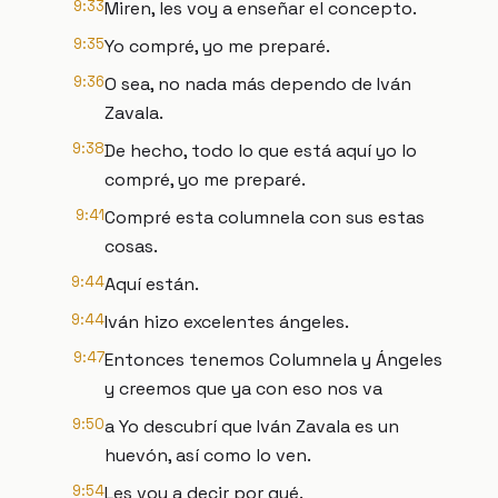
9:33
Miren, les voy a enseñar el concepto.
9:35
Yo compré, yo me preparé.
9:36
O sea, no nada más dependo de Iván
Zavala.
9:38
De hecho, todo lo que está aquí yo lo
compré, yo me preparé.
9:41
Compré esta columnela con sus estas
cosas.
9:44
Aquí están.
9:44
Iván hizo excelentes ángeles.
9:47
Entonces tenemos Columnela y Ángeles
y creemos que ya con eso nos va
9:50
a Yo descubrí que Iván Zavala es un
huevón, así como lo ven.
9:54
Les voy a decir por qué.