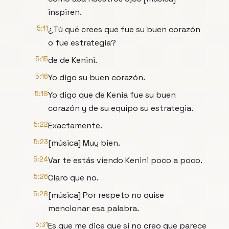
inspiren.
5:11
¿Tú qué crees que fue su buen corazón
o fue estrategia?
5:15
de de Kenini.
5:16
Yo digo su buen corazón.
5:18
Yo digo que de Kenia fue su buen
corazón y de su equipo su estrategia.
5:22
Exactamente.
5:23
[música] Muy bien.
5:24
Var te estás viendo Kenini poco a poco.
5:26
Claro que no.
5:28
[música] Por respeto no quise
mencionar esa palabra.
5:31
Es que me dice que si no creo que parece