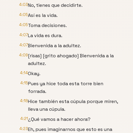
4:03
No, tienes que decidirte.
4:05
Así es la vida.
4:05
Toma decisiones.
4:07
La vida es dura.
4:07
Bienvenida a la adultez.
4:09
[risas] [grito ahogado] Bienvenida a la
adultez.
4:14
Okay.
4:15
Pues ya hice toda esta torre bien
forrada.
4:18
Hice también esta cúpula porque miren,
lleva una cúpula.
4:21
¿Qué vamos a hacer ahora?
4:23
Eh, pues imaginarnos que esto es una