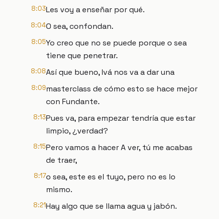
8:03
Les voy a enseñar por qué.
8:04
O sea, confondan.
8:05
Yo creo que no se puede porque o sea
tiene que penetrar.
8:08
Así que bueno, Ivá nos va a dar una
8:09
masterclass de cómo esto se hace mejor
con Fundante.
8:13
Pues va, para empezar tendría que estar
limpio, ¿verdad?
8:15
Pero vamos a hacer A ver, tú me acabas
de traer,
8:17
o sea, este es el tuyo, pero no es lo
mismo.
8:21
Hay algo que se llama agua y jabón.