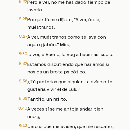
8:22
Pero a ver, no me has dado tiempo de
lavarlo.
8:25
Porque tú me dijiste, "A ver, órale,
muéstranos.
8:27
A ver, muéstranos cómo se lava con
agua y jabón." Mira,
8:30
lo voy a Bueno, lo voy a hacer así sucio.
8:32
Estamos discutiendo qué haríamos si
nos da un brote psicótico.
8:36
¿Tú preferías que alguien te avise o te
gustaría vivir el de Lulu?
8:39
Tantito, un ratito.
8:40
A veces sí se me antoja andar bien
crazy,
8:43
pero sí que me avisen, que me rescaten,