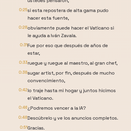
ustedes pensaron,
0:25
si esta repostera de alta gama pudo
hacer esta fuente,
0:28
obviamente puede hacer el Vaticano si
le ayuda a Iván Zavala.
0:31
Fue por eso que después de años de
estar,
0:33
ruegue y ruegue al maestro, al gran chef,
0:38
sugar artist, por fin, después de mucho
convencimiento,
0:42
lo traje hasta mi hogar y juntos hicimos
el Vaticano.
0:46
¿Podremos vencer a la IA?
0:48
Descúbrelo y ve los anuncios completos.
0:51
Gracias.