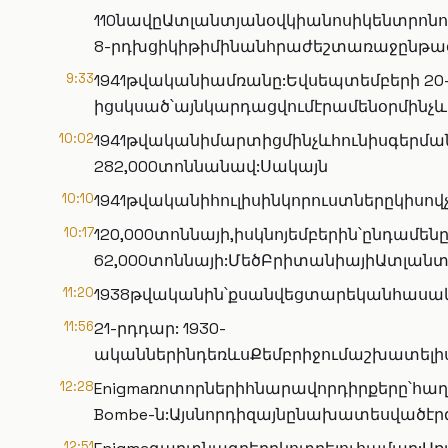
110նավըԱտլանտյանօվկիանոսիկենտրոն
8-րդխցիկիթիմինանհրաժեշտառաջընթաց
9:33
1941թվականիամռանը:Եվսեպտեմբերի 20
իցսկսած՝այնկարդացվումէրամենօրմին
10:02
1941թվականիմարտիցմինչևհունիսգեր
282,000տոննանավ:Սակայն
10:10
1941թվականիհուլիսինկորուստներըկիսո
10:17
120,000տոննայի,իսկնոյեմբերին՝ընդամեն
62,000տոննայի:ՄեծԲրիտանիայիԱտլանտ
11:20
1938թվականին՝քսանվեցտարեկանհասակո
11:56
21-րդդար: 1930-
ականներինդեռևսՔեմբրիջումաշխատելի
12:28
Enigmaռոտորներիհնարավորդիրքերը՝հաղ
Bombe-ն:Այսնորդիզայնընախատեսվածէ
12:51