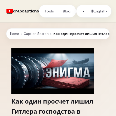
grabcaptions
Tools
Blog
🌐
◑
English
▾
Home
›
Caption Search
›
Как один просчет лишил Гитлера го
Как один просчет лишил
Гитлера господства в