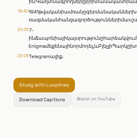
ին:Գաղտնագրողներըբրիտանականհրամա
19:40
1941թվականիամռանըգերմանականներխու
ռազմականհանցագործություններիմասշտ
20:36
7-
ինՃապոնիայիկայսրությունըհարձակվո
Enigmaմեքենայինորմոդել,ևԲլեչլիՊար
22:06
Telegramալիք.
Study with Looplines
Download Captions
Watch on YouTube