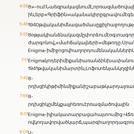
4:55
8»-ում:Նաեզրակացնումէ,որռազմածովայ
ին,երբ«Գրիֆին»ականակիրըգրավումէգե
5:46
1940թվականիմնացածմասըքիչհաջողությո
5:55
8օթյակիանձնակազմըփորձումէօգտագոր
ժարգոնով,«մահճակալների»մեթոդը։Սր
Enigma-իմիջոցովհաղորդումենականներ
7:17
Enigmaկոդերիմիքանիառանձինխափանում
1941թվականիմարտին,Լոֆոտենյանկղզի
7:42
8-
րդխցիկիթիմինմիքանիշաբաթկարդալռազ
7:58
8-
րդխցիկըմեկքայլհեռուէրռազմածովային
8:01
Enigma-իլիակատարբացահայտումից։Վճ
ովկոդավորվածկարճ,պարզհաղորդագրու
9:03
U-