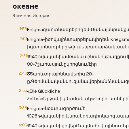
океане
Эпичная История
1:58
Enigmaգաղտնագրերիդեմ։Սակայննրանք
2:01
Enigma-իծովայինտարբերակիդեմ։ Kriegsma
իգաղտնագրերըթվումենբացարձակապես
2:31
1940թվականիամռանևաշնանընթացքումխ
SC-7շարասյունըկորցնումէիր
2:46
35առևտրայիննավերից 20-
ը:Գերմանականսուզանավերիանձնակազ
2:55
«Die Glückliche
Zeit»՝«Երջանիկժամանակ»:Կորուստներ
3:38
Enigma-նօգտագործումէ
1926թվականից,ևնրանցռադիոկարգապահո
4:03
1940թվականիցիվերՌազմածովայինուժեր