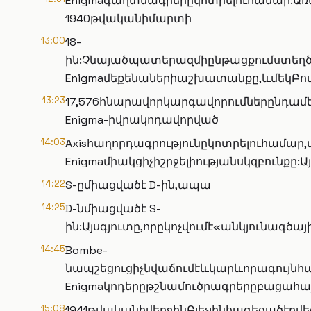
Enigmaգաղտնագրերըկոտրելուհամար:Առա
1940թվականիմարտի
13:00
18-
ին:Չնայածպատերազմիընթացքումստեղծվ
Enigmaմեքենաներիաշխատանքը,ևմեկԲոմ
13:23
17,576հնարավորկարգավորումներընդա
Enigma-իվրակոդավորված
14:03
Axisհաղորդագրությունըկոտրելուհամար
Enigmaմիակցիչիշրջելիությանսկզբունքը:
14:22
S-ըմիացվածէ D-ին,ապա
14:25
D-նմիացվածէ S-
ին:Այսգյուտը,որըկոչվումէ«անկյունա
14:45
Bombe-
նապշեցուցիչնվաճումէևկարևորագույն
Enigmaկոդերըթշնամուծրագրերըբացահա
15:08
1941թվականիվերջինԲլեչլինհագեցածէրվե