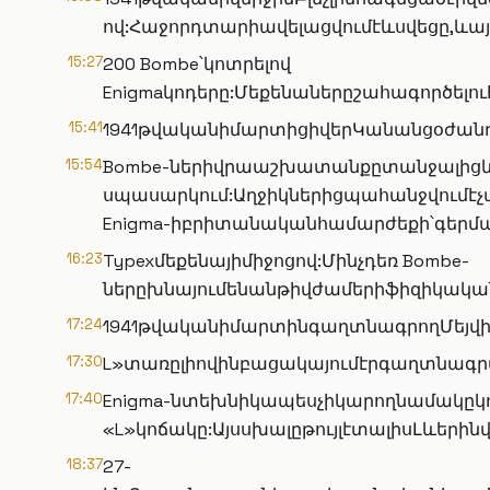
ով:Հաջորդտարիավելացվումէևսվեցը,ևա
15:27
200 Bombe՝կոտրելով
Enigmaկոդերը:Մեքենաներըշահագործել
15:41
1941թվականիմարտիցիվերԿանանցօժանդ
15:54
Bombe-ներիվրաաշխատանքըտանջալիցևմ
սպասարկում:Աղջիկներիցպահանջվումէչ
Enigma-իբրիտանականհամարժեքի՝գերմ
16:23
Typexմեքենայիմիջոցով:Մինչդեռ Bombe-
ներըխնայումենանթիվժամերիֆիզիկական
17:24
1941թվականիմարտինգաղտնագրողՄեյվի
17:30
L»տառըլիովինբացակայումէրգաղտնագրվ
17:40
Enigma-նտեխնիկապեսչիկարողնամակըկո
«L»կոճակը:ԱյսսխալըթույլէտալիսԼևե
18:37
27-