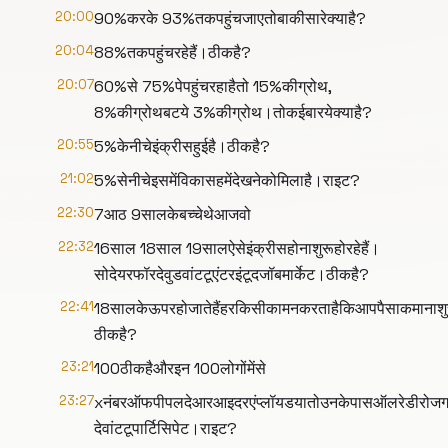
20:00
90%करके 93%तकपहुंचजाएतोबाकीसारेक्याहै?
20:04
88%तकपहुंचरहेहैं।ठीकहै?
20:07
60%से 75%पेपहुंचरहाहैतो 15%कीग्रोथ,
8%कीग्रोथबटये 3%कीग्रोथ।तोकईबारयेक्याहै?
20:55
5%केनीचेइंक्रीसहुईहै।ठीकहै?
21:02
5%सेनीचेइसमेंविकासहमेंदेखनेकोमिलाहै।राइट?
22:30
7आठ 9सालकेबच्चेथेआजवो
22:32
16साल 18साल 19सालऐसेइंक्रीसहोनाशुरूहोरहेहैं।
सोदेयरफॉरदेवुडवांटटूएंटरइंटूदजॉबमार्केट।ठीकहै?
22:41
18सालकेऊपरहोजातेहैंहरकिसीकामनकरताहैकिआपपैसाकमानाशुरू
ठीकहै?
23:21
100ठीकहैऔरइन 100लोगोंमेंसे
23:27
xनंबरऑफपीपलदेआरआइदरएंप्लॉयडयातोउनकेपासऑलरेडीरोजगारहैको
देवांटटूपार्टिसिपेट।राइट?