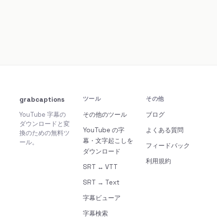
grabcaptions
ツール
その他
YouTube 字幕の
その他のツール
ブログ
ダウンロードと変
YouTube の字
よくある質問
換のための無料ツ
幕・文字起こしを
ール。
フィードバック
ダウンロード
利用規約
SRT ↔ VTT
SRT → Text
字幕ビューア
字幕検索