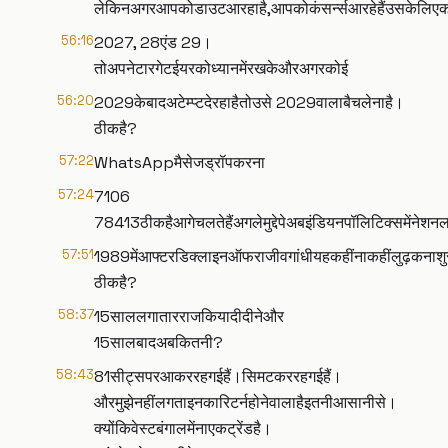
लेकिनअगरआपकोडाउटआरहाहै,आपकोकंसर्न्सआरहेहैंउसकेलिएक
56:16
2027, 28एंड 29।
तोअपनेटारगेटईयरकोध्यानमेंरखकेऔरअगरकोई
56:20
2029केबादअटेम्प्टदेरहाहैतोउसे 2029वालाबैचलेनाहै।
ठीकहै?
57:22
WhatsAppमैसेजड्रॉपकरना
57:24
7106
78413ठीकहैआगेचलतेहैंअगलेमुद्देपेअबइंडियनपॉलिटिक्समेंन
57:51
1989मेंआफ्टरडिक्लाइनऑफराजीवगांधीयहकहींनाकहींलुढ़कनाश
ठीकहै?
58:37
15साललगातारराजकियादीदीनेऔर
15सालबादअबकितनी?
58:43
81सीट्सपरआकररहगईहैं।सिमटकररहगईहैं।
औरमुझेनहींलगताइनकारिटर्नहोनेवालाहैइतनीआसानीसे।
क्योंकिवेस्टबंगालमेंनाएकट्रेंडहै।