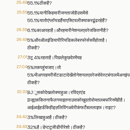
25:49
55.1%ठीकहै?
25:55
55.1%यानीकिहमारीजनताजोहैउसमेंसे
55.1%यातोएंप्लॉयडहैंयाएक्टिवलीक्याकरढूंढरहेहैं?
26:38
6.1%काआरहाहै।औरहमारीनेशनलएवरेजकितनीहै?
26:49
5%औरऑलइंडियापीरियडिकलेबरफोर्ससर्वेहोताहै।
ठीकहै?
27:01
3टू 4%रहताहै।पिछलेकुछदेरमेंयह
27:04
5%तकपहुंचजाए।तो
5%भीअगरहमरीसेंटडाटादेखेंतोनेशनलएवरेजसेवेस्टबंगालमेंअनइंप्लॉ
ठीकहै?
32:33
BJूसकोदेखलोक्याहुआ।रविंद्रएंड
Bजूएककितनाफैलगयाइतनाउसकोखुदतोवोमतलबफॉरेनमेंहीहै।
आईआईहर्डकिहीइज़लिविंगअवेरीकंफर्टेबललाइफ।राइट?
34:42
3%लिखाहुआहै।ठीकहै?
34:49
32%है।डेप्टटूजीडीपीरेशो।ठीकहै?