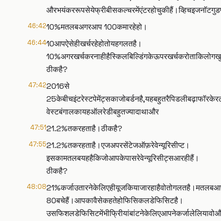
औरभयंकररूपसेयेफ्रीबीसकल्चरमेंएंटरहोचुकीहैं।व्हिचइजनॉटगु
46:42
10%मतलबअगरआप ₹100कमारहेहो।
46:44
₹10आपऐसेहीखर्चरहेहोतोयहगलतहै।
10%अगरखर्चकरनाहीहैस्किलबिल्डिंगकेऊपरखर्चकरोताकिलोगखुदक
ठीकहै?
47:42
2016से
25केबीचइंटरेस्टपेमेंट्सकाजोबर्डनहै,यहबहुतरैपिडलीबढ़ाफॉरके
वेस्टबंगालकायहऑलरेडीबहुतज्यादाथाऔर
47:51
21.2%तकरहताहै।ठीकहै?
47:55
21.2%तकरहताहै।एजअपरसेंटेजऑफ़रेवेन्यूरिसीप्ट।
इसकामतलबयहहैकिजोआपकेपासरेवेन्यूरिसीट्सआरहीहैं।
ठीकहै?
48:08
21%कर्जाउतारनेकेलिएहीयूजकियाजारहाहैवोतोगलतहै।मतलबआ
₹80बचेहैं।आपकावैसेकहतेहोफिसिकलडेफिसिटहै।
उसफिशलडेफिसिटमेंभीफ्रीियांबांटनेकेलिएआपनेकर्जालेलियावोऔरब