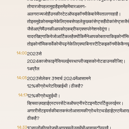
तोयारजोपहलामुद्दाहैइसमेंहमेंचारअलग-
अलगराज्यजोहैंउनकीस्टेटऑफइकॉनमीकेबारेमेंपतालगरहाहै।
तोइसमुद्देकोसमझनेकेलिएसबसेपहलेकुछकांसेप्ट्सहैंवोकांसेप्ट्सजैस
जैसेआएंगेमैंउनकीआपकोएकब्रीफएक्सप्लेनेशनदेदूंगा।
यादरखिएगाकियेजोआर्टिकलहैक्योंकिमैंनेआपकोबतायाकिइकोनॉमिक
तोइकोनॉमिकसर्वेकोभीपढ़नेकेलिएक्याबिनास्टैटिकइकॉनमीकेकैनय
14:00
2023से
2024काजोफाइनेंसियलईयरथाप्लीजइसकोनोटडाउनकीजिए।
1अप्रैल
14:05
2023सेलेकर 31मार्च 2024मेंआसामने
12%कीग्रोथरेटदिखाईथी।ठीकहै?
14:17
12%कीग्रोथहुईथी।
व्हिचवाज़दहाईएस्टपरसेंटेजऑफएनीस्टेटइनदैटपर्टिकुलरईयर।
अगररीसेंटइयर्सकीबातकरूंतोआसामकीग्रोथरेटथर्डहाईएस्टमेंआर
ठीकहै?
14:33
10सालोंकीएवरेजभीअगरहमलेंउसमेंभीआसामटॉपपरहै।