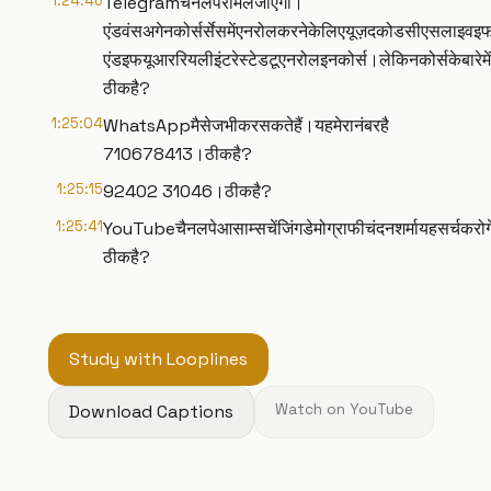
1:24:46
Telegramचैनलपरमिलजाएगा।
एंडवंसअगेनकोर्सर्सेसमेंएनरोलकरनेकेलिएयूज़दकोडसीएसलाइवइफयू
एंडइफयूआररियलीइंटरेस्टेडटूएनरोलइनकोर्स।लेकिनकोर्सकेबारेमेंथ
ठीकहै?
1:25:04
WhatsAppमैसेजभीकरसकतेहैं।यहमेरानंबरहै
710678413।ठीकहै?
1:25:15
92402 31046।ठीकहै?
1:25:41
YouTubeचैनलपेआसाम्सचेंजिंगडेमोग्राफीचंदनशर्मायहसर्चक
ठीकहै?
Study with Looplines
Download Captions
Watch on YouTube