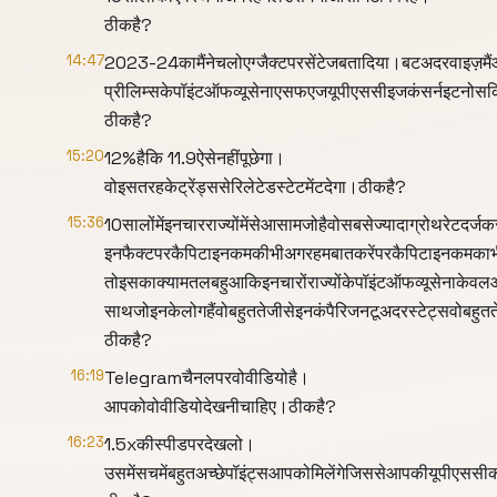
ठीकहै?
14:47
2023-24कामैंनेचलोएग्जैक्टपरसेंटेजबतादिया।बटअदरवाइज़म
प्रीलिम्सकेपॉइंटऑफव्यूसेनाएसफएजयूपीएससीइजकंसर्नइटनोसक
ठीकहै?
15:20
12%हैकि 11.9ऐसेनहींपूछेगा।
वोइसतरहकेट्रेंड्ससेरिलेटेडस्टेटमेंटदेगा।ठीकहै?
15:36
10सालोंमेंइनचारराज्योंमेंसेआसामजोहैवोसबसेज्यादाग्रोथरेटदर्ज
इनफैक्टपरकैपिटाइनकमकीभीअगरहमबातकरेंपरकैपिटाइनकमकाभीग्
तोइसकाक्यामतलबहुआकिइनचारोंराज्योंकेपॉइंटऑफव्यूसेनाकेव
साथजोइनकेलोगहैंवोबहुततेजीसेइनकंपैरिजनटूअदरस्टेट्सवोबहु
ठीकहै?
16:19
Telegramचैनलपरवोवीडियोहै।
आपकोवोवीडियोदेखनीचाहिए।ठीकहै?
16:23
1.5xकीस्पीडपरदेखलो।
उसमेंसचमेंबहुतअच्छेपॉइंट्सआपकोमिलेंगेजिससेआपकीयूपीएससीको