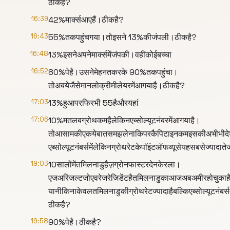
ठीकहै?
16:39
42%मार्क्सआएहैं।ठीकहै?
16:43
55%तकपहुंचगया।तोइसने 13%कीजंपली।ठीकहै?
16:48
13%इसनेअपनेमार्क्समेंजंपकी।वहींकोईबच्चा
16:52
80%पेहै।उसनेमेहनतकरके 90%तकपहुंचा।
तोअबयेजैसेमानलोक्रीमीलेयरमेंआगयाहै।ठीकहै?
17:03
13%हुआपरफिरभी 55हैऔरयहां
17:06
10%मतलबग्रोथकमहैलेकिनएब्सोल्यूटनंबरमेंआगयाहै।
तोआसामकीएकयेबातसमझलेनाकिपरकैपिटाइनकमइसकीअभीभीदेशकेबॉ
एब्सोल्यूटनंबर्समेंलेकिनग्रोथरेटकेपॉइंटऑफव्यूसेयहसबसेज्यादात
19:03
10सालोंमेंतमिलनाडुहैज़ग्रोनफास्टरदेनकेरला।
एजअरिजल्टजोएवरेजरेजिडेंटहैतमिलनाडुकाआजअबअमीरहोचुकाहै
यानीकिनाकेवलतमिलनाडुकीग्रोथरेटज्यादाहैबल्किएब्सोल्यूटनंबर
ठीकहै?
19:58
90%पेहै।ठीकहै?