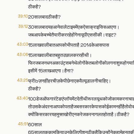
ठीकहै?
39:10
20सालबादठीकहै?
39:12
30सालबादयहआनेवालेटाइममेंएकऐसाक्राइसिसआएगा।
जबआपकेबच्चेतैयारीकररहेहोंगेनायूपीएससीकी।राइट?
43:03
15लाखवालीबातआपकोभीपताहै 2014केआसपास
43:06
15लाखवालीबातबहुतउछालकररहीथी।
फिरजबजनधनअकाउंट्सबनेथेलोगोंकेतबलोगोंकोलगनाशुरूहोगयाक
इसीमें 15लाखआएगा।हैना?
43:25
फ्रीbज़नहींहरचीज़केपीछेनाएकवैल्यूडालनीचाहिए।
ठीकहै?
43:40
100डेजऑफगारंटेडएंप्लॉयमेंटदेतीथीरूरलयूथकोजोकामकरनाचा
तोउसकेअंदरनाआपकोपताहैजबसरकारकेपासकोईकामनहींहैतोवोक्याकर
क्योंकिसरकारयहमुफ्तखोरीएनकरेजकरनागलतहोताहै।ठीकहै?
45:51
60साल
65सालतककामकियाउनकेलिएपेंशनठीकहैकिउन्होंनेकहामेहनतकीअब