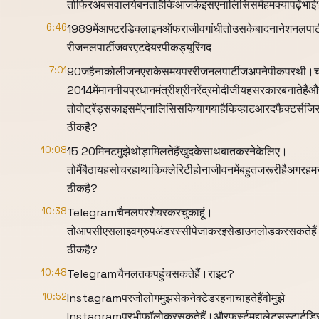
तोफिरअबसवालयेबनताहैकिआजकेइसएनालिसिसमेंहमक्यापढ़ेंभाई
6:46
1989मेंआफ्टरडिक्लाइनऑफराजीवगांधीतोउसकेबादनानेशनलपार्ट
रीजनलपार्टीजवरएटदेयरपीकड्यूरिंगद
7:01
90जहैनाकोलीजनएराकेसमयपररीजनलपार्टीजअपनेपीकपरथी।च
2014मेंमाननीयप्रधानमंत्रीश्रीनरेंद्रमोदीजीयहसरकारबनातेहै
तोवोट्रेंड्सकाइसमेंएनालिसिसकियागयाहैकिव्हाटआरदफैक्टर्
ठीकहै?
10:08
15 20मिनटमुझेथोड़ामिलतेहैंखुदकेसाथबातकरनेकेलिए।
तोमैंबैठायहसोचरहाथाकिक्लेरिटीहोनाजीवनमेंबहुतजरूरीहैअगरह
ठीकहै?
10:38
Telegramचैनलपरशेयरकरचुकाहूं।
तोआपसीएसलाइवग्रुपअंडरस्सीपेजाकरइसेडाउनलोडकरसकतेहै
ठीकहै?
10:48
Telegramचैनलतकपहुंचसकतेहैं।राइट?
10:52
Instagramपरजोलोगमुझसेकनेक्टेडरहनाचाहतेहैंवोमुझे
Instagramपरभीफॉलोकरसकतेहैं।औरफर्स्टमुद्दालेट्सस्टार्टड