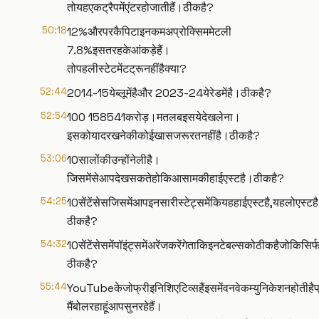
तोयहएकट्रैपमेंएंटरहोजातीहैं।ठीकहै?
50:18
12%औरपरकैपिटाइनकमअप्रोक्सिममेटली
7.8%इसतरहकेआंकड़ेहैं।
तोपहलीस्टेटमेंटट्रूनहींहैक्या?
52:44
2014-15येब्लूमेंहैऔर 2023-24येरेडमेंहै।ठीकहै?
52:54
₹100 ₹158541करोड़।मतलबइसयेदेखलेना।
इसकोयादरखनेकीकोईखासजरूरतनहींहै।ठीकहै?
53:06
10सालोंकीउन्होंनेलीहै।
जिसमेंसेआपदेखसकतेहोकिआसामकीहाईएस्टहै।ठीकहै?
54:25
10सेंटेंसेसजिसमेंआपइनसारीस्टेट्समेंकियहहाईएस्टहै,यहलोएस्टह
ठीकहै?
54:32
10सेंटेंसेसमेंपॉइंट्समेंअरेंजकरेंगेताकिइनटेबल्सकोठीकहैज
ठीकहै?
55:44
YouTubeकेजोफ्रीइनिशिएटिव्सहैंइसमेंवनवेकम्युनिकेशनहोतीहै
मैंबोलरहाहूंआपसुनरहेहैं।