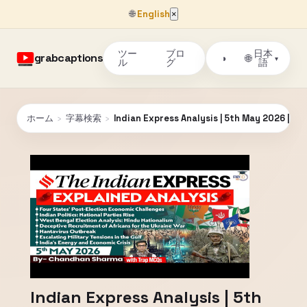
🌐
English
×
ツー
ブロ
日本
grabcaptions
🌐
◑
▾
ル
グ
語
ホーム
›
字幕検索
›
Indian Express Analysis | 5th May 2026 | G
Indian Express Analysis | 5th