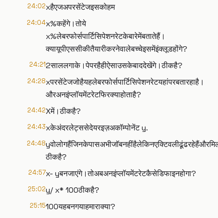
24:02
xहैएजअपरसेंटेजइसकोहम
24:04
x%कहेंगे।तोये
x%लेबरफोर्सपार्टिसिपेशनरेटकेबारेमेंबतातेहैं।
क्यायूपीएससीकीतैयारीकरनेवालेबच्चेइसमेंइंक्लूडहोंगे?
24:21
2साललगाके।पेपरहैहीऐसाउसकेबाददेखेंगे।ठीकहै?
24:28
xपरसेंटेजजोहैयहलेबरफोर्सपार्टिसिपेशनरेटयहांपरबतारहाहै।
औरअनइंप्लॉयमेंटरेटफिरक्याहोताहै?
24:42
Xमें।ठीकहै?
24:43
xकेअंदरलेट्ससेदेयरइज़अकॉम्पोनेंट y.
24:48
yवोलोगहैंजिनकेपासअभीजॉबनहींहैलेकिनएक्टिवलीढूंढरहेहैंऔरमि
ठीकहै?
24:57
x- yबनजाएंगे।तोअबअनइंप्लॉयमेंटरेटकैसेडिफाइनहोगा?
25:02
y/ x* 100ठीकहै?
25:15
100यहबनगयाहमाराक्या?