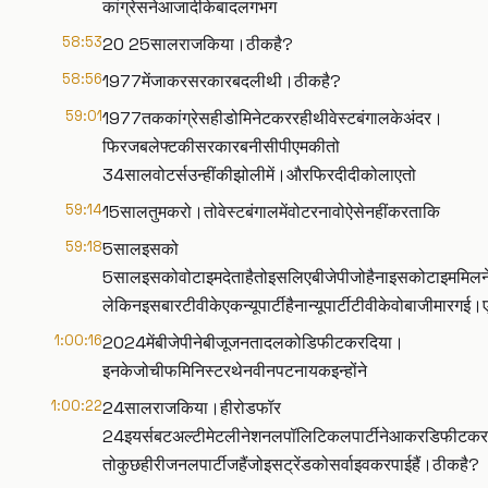
कांग्रेसनेआजादीकेबादलगभग
58:53
20 25सालराजकिया।ठीकहै?
58:56
1977मेंजाकरसरकारबदलीथी।ठीकहै?
59:01
1977तककांग्रेसहीडोमिनेटकररहीथीवेस्टबंगालकेअंदर।
फिरजबलेफ्टकीसरकारबनीसीपीएमकीतो
34सालवोटर्सउन्हींकीझोलीमें।औरफिरदीदीकोलाएतो
59:14
15सालतुमकरो।तोवेस्टबंगालमेंवोटरनावोऐसेनहींकरताकि
59:18
5सालइसको
5सालइसकोवोटाइमदेताहैतोइसलिएबीजेपीजोहैनाइसकोटाइममिलनेवाल
लेकिनइसबारटीवीकेएकन्यूपार्टीहैनान्यूपार्टीटीवीकेवोबाजीमा
1:00:16
2024मेंबीजेपीनेबीजूजनतादलकोडिफीटकरदिया।
इनकेजोचीफमिनिस्टरथेनवीनपटनायकइन्होंने
1:00:22
24सालराजकिया।हीरोडफॉर
24इयर्सबटअल्टीमेटलीनेशनलपॉलिटिकलपार्टीनेआकरडिफीटक
तोकुछहीरीजनलपार्टीजहैंजोइसट्रेंडकोसर्वाइवकरपाईहैं।ठीकहै?