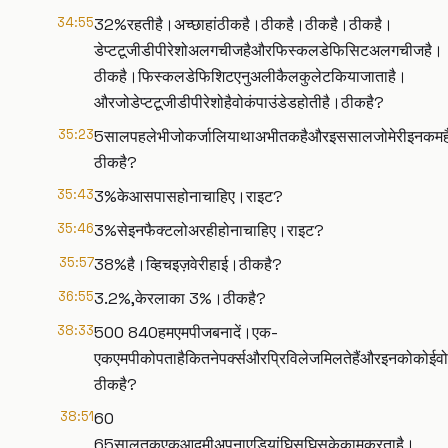
34:55
32%रहतीहै।अच्छाहांठीकहै।ठीकहै।ठीकहै।ठीकहै।
डेप्टटूजीडीपीरेशोअलगचीजहैऔरफिस्कलडेफिसिटअलगचीजहै।
ठीकहै।फिस्कलडेफिशिटएनुअलीकैलकुलेटकियाजाताहै।
औरजोडेप्टटूजीडीपीरेशोहैवोकंपाउंडेडहोतीहै।ठीकहै?
35:23
5सालपहलेभीजोकर्जालियाथाअभीतकहैऔरइससालजोमेरीइनकमहैतोव
ठीकहै?
35:43
3%केआसपासहोनाचाहिए।राइट?
35:46
3%सेइनफैक्टलोअरहीहोनाचाहिए।राइट?
35:57
38%है।व्हिचइज़वेरीहाई।ठीकहै?
36:55
3.2%,केरलाका 3%।ठीकहै?
38:33
500 840हमएमपीजबनादें।एक-
एकएमपीकोपताहैकितनेपर्क्सऔरप्रिविलेजमिलतेहैंऔरइनकोकोईवोब
ठीकहै?
38:51
60
65सालतकएकआदमीअपनाएड़ियांघिसघिसकेकामकरताहै।