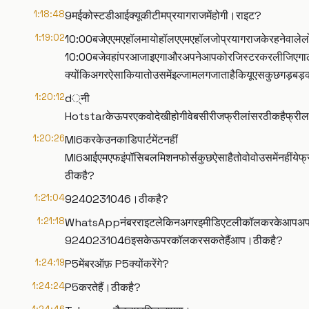
1:18:48
9मईकोस्टडीआईक्यूकीटीमप्रयागराजमेंहोगी।राइट?
1:19:02
10:00बजेएएमएहॉलमायोहॉलएएमएहॉलजोप्रयागराजकेरहनेवालेलोगहैं
10:00बजेवहांपरआजाइएगाऔरअपनेआपकोरजिस्टरकरलीजिएगाठीकहैक
क्योंकिअगरऐसाकियातोउसमेंइल्जामलगजाताहैकियूएसकुछगड़बड़
1:20:12
d्नी
Hotstarकेऊपरएकवोदेखीहोगीवेबसीरीजफ्रीलांसरठीकहैफ्रील
1:20:26
MI6करकेउनकाडिपार्टमेंटनहीं
MI6आईएमएफइंपॉसिबलमिशनफोर्सकुछऐसाहैतोवोवोउसमेंनहींयेफ्र
ठीकहै?
1:21:04
9240231046।ठीकहै?
1:21:18
WhatsAppनंबरराइटलेकिनअगरइमीडिएटलीकॉलकरकेआपअपनीक्
9240231046इसकेऊपरकॉलकरसकतेहैंआप।ठीकहै?
1:24:19
P5मेंबरऑफ़ P5क्योंकरेंगे?
1:24:24
P5करतेहैं।ठीकहै?