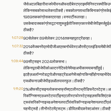
जैसेअटलबिहारीवाजपेयीवनऑफददीबेस्टप्राइममिनिस्टरक्योंकिउनक
लेकिनसबकोसाथलेकरठीकहै।सबकोलगताथाकिबिनाकांग्रेसकेइंड
1989तककांग्रेसकाएरारहा।वनपार्टीरूलरहा।
उसकेबादजबकांग्रेसटूटनाशुरूहुईतोजिसप्रकारसेबीजेपीइमर
ठीकहै?
1:07:28
90सेलेकर 89सेलेकर 2014तकयहपूराट्रेंडरहा।
1:07:32
2014मेंजबनरेंद्रमोदीजीआएतबनॉर्थवेस्टऔरसेंट्रलइंडियामेंबीजेपीस
ठीकहै?
1:09:44
99सीट्सइन 2024लोकसभा।
लेकिनपूराबीजेपीकोअल्टरनेटिवदेनेमेंयहअभीकामयाबनहींहुई।
इटहैज़अलॉन्गरोडटूगोऔरयहट्रेंडआगेचेंजहोगाकिनहींहोगायहभीदे
एजऑफनाउबीजेपीइज़ऑलपावरफुल।ठीकहै?
1:11:20
2%ऑफसीट्सइनलोकसभाफ्रॉमएटलीस्टथ्रीडिफरेंटस्टेट्स।अगर 
रिकॉग्निशनएज़अस्टेटपार्टीइनएटलीस्टफोरस्टेट्सइज़सफिशिएंटकंड
ट्रूवंसरिकॉग्नाइज्डअनेशनलपार्टीवंसरिकॉग्नाइज्डनेशनलपार्टी
यहभीट्रूहै।तीनोंस्टेटमेंट्सट्रू।डीविलबीदकरेक्टआंसर।ठीकह