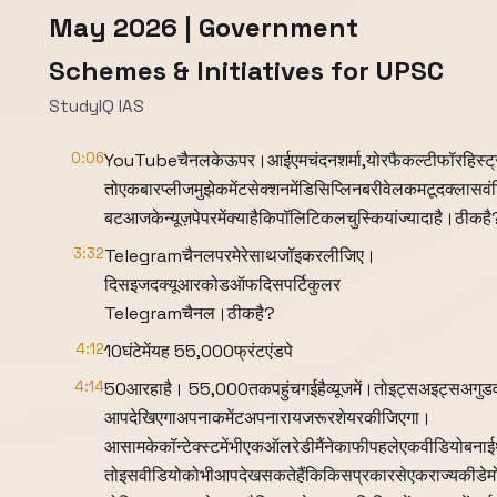
May 2026 | Government
Schemes & Initiatives for UPSC
StudyIQ IAS
0:06
YouTubeचैनलकेऊपर।आईएमचंदनशर्मा,योरफैकल्टीफॉरहिस्ट्रीए
तोएकबारप्लीजमुझेकमेंटसेक्शनमेंडिसिप्लिनबरीवेलकमटूदक्लास
बटआजकेन्यूज़पेपरमेंक्याहैकिपॉलिटिकलचुस्कियांज्यादाहै।ठीकहै
3:32
Telegramचैनलपरमेरेसाथजॉइकरलीजिए।
दिसइजदक्यूआरकोडऑफदिसपर्टिकुलर
Telegramचैनल।ठीकहै?
4:12
10घंटेमेंयह 55,000फ्रंटएंडपे
4:14
50आरहाहै। 55,000तकपहुंचगईहैव्यूजमें।तोइट्सअइट्सअगु
आपदेखिएगाअपनाकमेंटअपनारायजरूरशेयरकीजिएगा।
आसामकेकॉन्टेक्स्टमेंभीएकऑलरेडीमैंनेकाफीपहलेएकवीडियोबना
तोइसवीडियोकोभीआपदेखसकतेहैंकिकिसप्रकारसेएकराज्यकीडेम