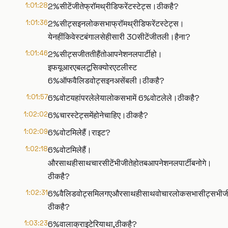
1:01:28
2%सीटेंजीतेफ्रॉमथ्रीडिफरेंटस्टेट्स।ठीकहै?
1:01:36
2%सीट्सइनलोकसभाफ्रॉमथ्रीडिफरेंटस्टेट्स।
येनहींकिवेस्टबंगालसेहीसारी 30सीटेंजीतली।हैना?
1:01:46
2%सीट्सजीततीहैंतोआपनेशनलपार्टीहो।
इफयूआरएबलटूसिक्योरएटलीस्ट
6%ऑफवैलिडवोट्सइनअसेंबली।ठीकहै?
1:01:57
6%वोटयहांपरलेलेयालोकसभामें 6%वोटलेले।ठीकहै?
1:02:02
6%चारस्टेट्समेंहोनेचाहिए।ठीकहै?
1:02:09
6%वोटमिलेहैं।राइट?
1:02:18
6%वोटमिलेहैं।
औरसाथहीसाथचारसीटेंभीजीतेहोतबआपनेशनलपार्टीबनोगे।
ठीकहै?
1:02:31
6%वैलिडवोट्समिलगएऔरसाथहीसाथवोचारलोकसभासीट्सभीजीतजा
ठीकहै?
1:03:23
6%वालाक्राइटेरियाथा,ठीकहै?