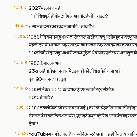
1:04:03
2027मेंइलेक्शंसहैं।
तोकोशिशपूरीहोगीबटपीपलआरनॉटहैप्पी।राइट?
1:04:51
5सालबादसरकारबदलजातीहै।ठीकहै?
1:05:25
1989मेंडिक्लाइनहुआथातोरीजनलपार्टीजएक्चुअलीबहुतपावरफु
यहजोट्रायोथानालालूप्रसादयादवशरदलालूप्रसादयादवशरदशरदया
90जकेदौरमेंइमर्जहुआथारीजनलमुद्देजोथेवोफोरफ्रंटपरआनाशुरू
1:06:00
1980केबादलगभग
25सालहैनानेशनलगवर्नमेंटइसकोकोलीशंसनेहीचलायाहै।
पूरा 90जकादशक,पूरा
1:06:08
200सेलेकर 2010कादशकएंडफर्स्टफोरइयर्सऑफ
2010ठीकहै?
1:06:15
2014तकतोयेकोलीशंसनेचलायाहै।तभीकोईएकसिंगलपार्टीनहींह
नेशनलडेमोक्रेटिकअलायंस,यूनाइटेडप्रोग्रेसिवअलायंसयहसरका
हैना?
1:06:27
YouTubeपरअवेलेबलहै।कभीबैठकरदेखना।उन्होंनेबतायाथाकिइ