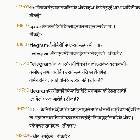
1:15:06
150पैसेंजर्सइसक्रूजशिपकेअंदरवहअभीफंसेहुएहैंऔरअथॉरिटीजज
ठीकहै?
1:15:37
spo2लेवलजोहैवोडिक्लाइनकरनाशुरूकरदेताथा।
ठीकहै?
1:16:37
tlegramजैसीमैसेजिंगएप्सकेऊपरभी।यार
Telegramमेंनाएकमेरीबातबड़ेध्यानसेसुनलो।ठीकहै?
1:16:43
Telegramमेंनाअगरमेराभीचैनलहैनातोउसकेअंदरनाकभी-
कभीएड्सआजातीहैं।उसकेऊपरलिखाहोगाऐड।
वोमैंनहींबेचतानाहीवोमेरेकंट्रोलमेंहै।ठीकहै?
1:17:10
tlegramपरभीइन्होंनेफेकसिविलियनजॉब्सकीऐडडालतेहैं।
उसमेंलोगफंसजातेहैं।ठीकहै?
1:17:51
1000केनियंसदेहैवएंडेडअपइनयूक्रेनएंडओनलीअफ्रैक्शनहैवरिट
तो,यहमतलबरशियामेंगड़बड़चलरहीहैरशियायूक्रेनवॉरकेअंदर।
स्कैमचलरहाहैएक।ठीकहै?
1:18:46
8और 9मईको।ठीकहै?