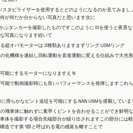
ージスタビライザーを使用するとどのようになるのか見てみましょ
何が何だか分からない写真だと思います次に
浮かぶタンカーを撮影したものですこのように ISを使うと夜景
な写真になります続いて
る超オパモーターは 3種類ありますまずリング USMリング
常の化機構を連結し回転運動を直進運動に変える仕組みで大光
化を可能にするモーターになりますえ N
が可能で動画撮影時にも良いパフォーマンスを発揮しますこれ
に滑らかなピント追従を可能にする NAN USMを搭載しています 
も遠くの飛車体に触れずに素早くピントを合わせることができ鮮明
車体を撮影する場合先端部分が繰り出されますこの部分には軽
構造です第 1群と呼ばれる電の感覚を離すことで