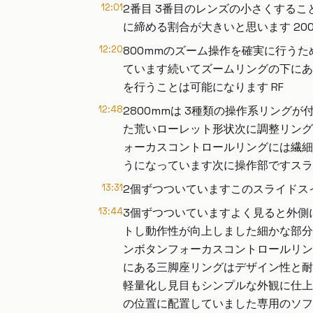
12:01
2番目 3番目のレンズの小さくする
に締める割合が大きいと思います 20
12:20
800mmのズーム操作を確実に行う
ています続いてズームリングの下にあ
を行うことは可能になります RF
12:48
2800mmは 3種類の操作系リン
た荒いローレット形状次に調整リング
ォーカスコントロールリングには繊細
うになっています次に操作部ですスラ
13:31
2個ずつついていますこのスライドス
13:44
3個ずつついていますよく見ると外側
トし動作性が向上しました細かな部分
ンボタンフォーカスコントロールリン
にある三脚座リングはデザイン性と耐
軽量化し見目もシンプルな外観に仕上
の位置に配置していました専用のソフ