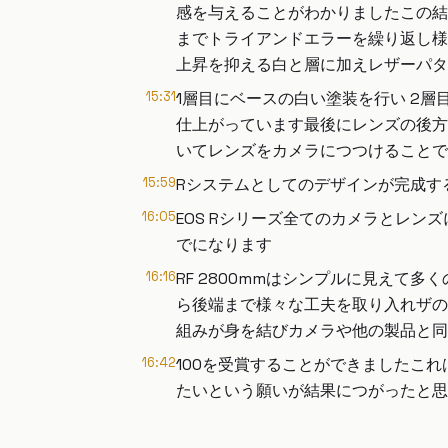
感を与えることがわかりましたこの結
までトライアンドエラーを繰り返し様
上昇を抑える白と層に加えレザーパタ
15:31
1層目にベースの白い塗装を行い 2
仕上がっています最後にレンズの後方
いてレンズをカメラにつつけることで一
15:59
Rシステムとしてのデザインが完成す
16:05
EOS Rシリーズ全てのカメラとレ
でになります
16:16
RF 2800mmはシンプルに見え
ら後端まで様々な工夫を取り入れザの
組みが身を結びカメラや他の製品と同
16:42
100を受賞することができましたこ
たいという願いが結果につがったと思