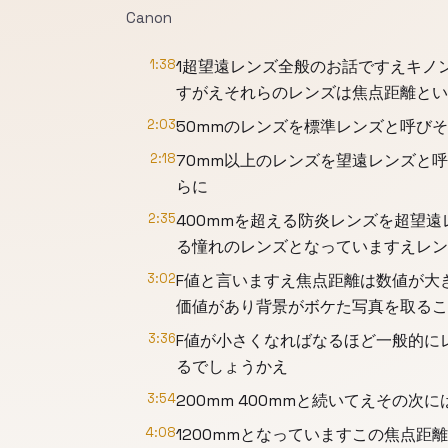
Canon
1:38
1超望遠レンズ全般のお話ですえキノ
すがえそれらのレンズは焦点距離とい
2:03
50mmのレンズを標準レンズと呼びそ
2:18
70mm以上のレンズを望遠レンズと
らに
2:35
400mmを超える防炎レンズを超望
る憧れのレンズとなっていますえレン
3:02
F値と言いますえ焦点距離は数値が大
価値があり背景がボケた写真を取るこ
3:36
F値が小さくなればなるほど一般的に
るでしょうかえ
3:54
200mm 400mmと続いてえその次
4:08
1200mmとなっていますこの焦点