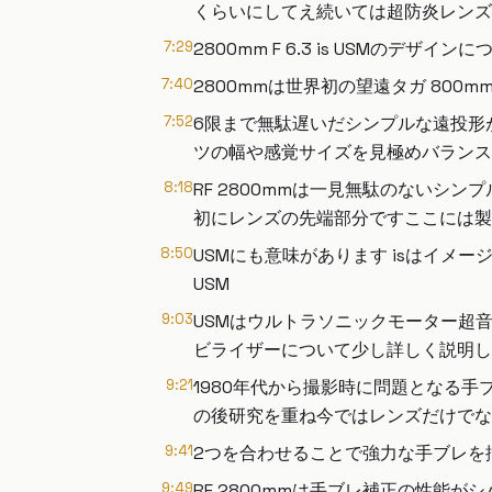
くらいにしてえ続いては超防炎レンズを
7:29
2800mm F 6.3 is USMのデ
7:40
2800mmは世界初の望遠タガ 80
7:52
6限まで無駄遅いだシンプルな遠投形
ツの幅や感覚サイズを見極めバランス
8:18
RF 2800mmは一見無駄のない
初にレンズの先端部分ですここには製品
8:50
USMにも意味があります isはイ
USM
9:03
USMはウルトラソニックモーター超
ビライザーについて少し詳しく説明し
9:21
1980年代から撮影時に問題となる手
の後研究を重ね今ではレンズだけでな
9:41
2つを合わせることで強力な手ブレを
9:49
RF 2800mmは手ブレ補正の性能が