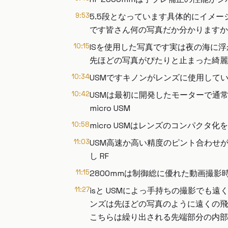
9:53
5.5段となっています具体的にイメ
です皆さん何の写真だか分かりますか
10:15
ISを使用した写真です実は夜の海に
先ほどの写真がぴたりと止まった綺麗
10:34
USMですキノンがレンズに使用してい
10:42
USMは最初に開発したモーターで通
micro USM
10:58
micro USMはレンズのコンパクタ
11:03
USM高速か高い精度のピント合わせ
し RF
11:15
2800mmは制御総に優れた動画撮影時
11:27
isと USMによっ手持ちの撮影で
ンズは先ほどの写真のように遠くの飛
こちらは繰り出される先端部分の内部