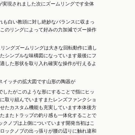
が実現されました次にズームリングです全体
されも白い教頭に対し絶妙なバランスに収まっ
このリングによって好みの力加減でズー操作
ームリングズームリングは大きな回転動作に適し
たシンプルな味構図になっています最後にフ
適した形状を取り入れ確実な操作が行えるよ
スイッチの拡大図です山形の陶器が
でしたがこのような形にすることで指にヒッ
に取り組んでいますまたレンズファンクショ
せたカスタム機能も充実しています本体後方
たまたトラップの釣り感も一体化することで
ロックノブは上側についています開発当初はこ
ロックノブの出っ張りが腰の辺りに触れ違和