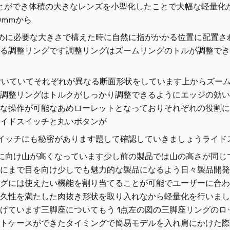
ことができ体積の大きなレンズを小型化したことで大幅な軽量化
0mmから
ために必要な大きさで構えた時に自然に指がかかる位置に配置
る調整リングです調整リングはズームリングのトルが調整でき
グが付いていてそれぞれが異なる断面形状をしています上からズ
調整リングはトルクがしっかり調整できるようにエッジの効い
な操作が可能なあめローレットとなっておりそれぞれの役割に
イドスイッチと丸いボタンが
イッチにも秘密があります題して確認していきましょうライド
に向け山が高くなっています少し前の製品では山の高さが同じ
にまで目を向け少しでも魅力的な製品になるよう日々製品開発
グには使えたい機能を割り当てることが可能でユーザーに合わ
久性を満たした肉抜き形状を取り入れなから軽量化を行いまし
げています三脚座についてもう 1点左の図の三脚座リングの
トケースができたタイミングで簡易モデルを入れ肩にかけた際