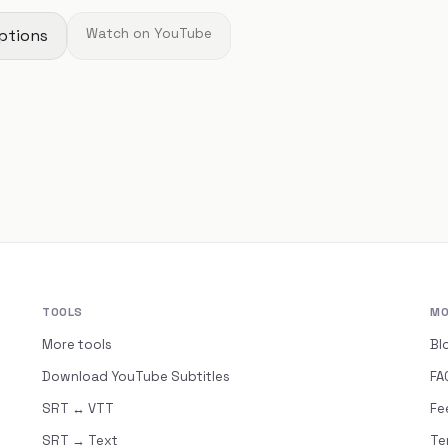
ptions
Watch on YouTube
TOOLS
MO
More tools
Bl
Download YouTube Subtitles
FA
SRT ↔ VTT
Fe
SRT → Text
Te