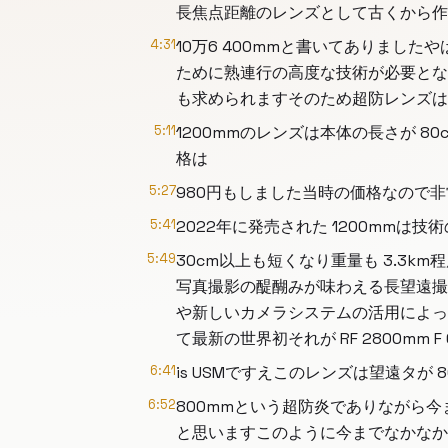
長焦点距離のレンズとして古くから作
4:31
10万6 400mmと書いてありま
ために熟連行の高度な技術が必要とな
も求められますそのため超防レンズは
5:11
1200mmのレンズは本体の長さが 
格は
5:27
980円もしました当時の価格なので
5:41
2022年に発売された 1200mmは
5:49
30cm以上も短くなり重量も 3.3
写真撮影の醍醐みが味わえる長望遠撮
や新しいカメラシステムの活用によっ
て最新の世界初それが RF 2800mm F 6
6:41
is USMですえこのレンズは望遠タが
6:52
800mmという超防炎でありながら
と思いますこのように今までなかなか