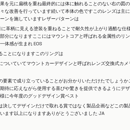
果を元に扁桃を重ね最終的には体に触れることのない右の図の
々な改善を行っています続いて本体の色ですこのレンズは主に
ーンを施していますレザーパターンは
層目に革柄に見える塗装を重ねることで耐久性が上がり過酷な仕
部分になりますここにはマウントコアと呼ばれる金属性のリン
体感が生まれ EOS
ることになりますこのリングは
ンズについていてマウントカーデザインと呼ばれレンズ交換式カ
て多くの要素で成り立っていることがお分かりいただけたでしょう
期待に応えながら使用する喜びや驚きを提供できるようにデザ
様に今年度のグッドデザイン賞ベスト
れは決してデザインだけで取れる賞ではなく製品企画などこの
います以上になりますありがとうございました JA