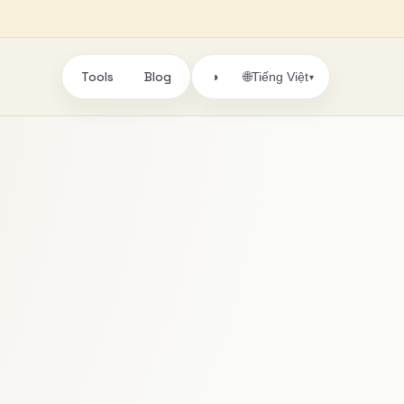
Tools
Blog
🌐
◑
Tiếng Việt
▾