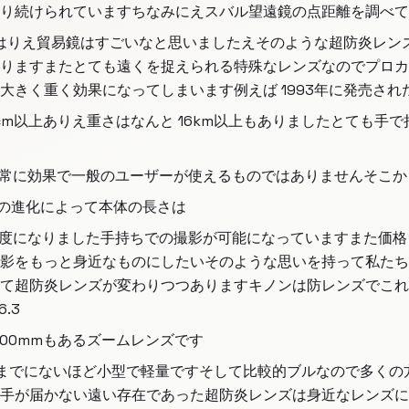
り続けられていますちなみにえスバル望遠鏡の点距離を調べて
したやはりえ貿易鏡はすごいなと思いましたえそのような超防炎レ
りますまたとても遠くを捉えられる特殊なレンズなのでプロカ
大きく重く効果になってしまいます例えば 1993年に発売され
80cm以上ありえ重さはなんと 16km以上もありましたとても
非常に効果で一般のユーザーが使えるものではありませんそこから
技術の進化によって本体の長さは
km程度になりました手持ちでの撮影が可能になっていますまた
影をもっと身近なものにしたいそのような思いを持って私たち
て超防炎レンズが変わりつつありますキノンは防レンズでこれ
.3
 800mmもあるズームレンズです
今までにないほど小型で軽量ですそして比較的ブルなので多く
手が届かない遠い存在であった超防炎レンズは身近なレンズに