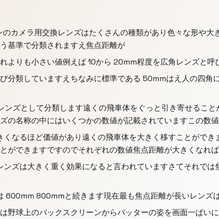
ンのカメラ用交換レンズはたくさんの種類があり色々な形や大
う基準で分類されますえ焦点距離が
れよりも小さい値例えば 10から 20mm程度を広角レンズと
呼び分類していますえちなみに標準である 50mmはえ人の四
遠レンズとして分類します遠くの飛車体をぐっと引き寄せるこ
ズの名称の中にはいくつかの数値が記載されていますこの数値
きくなるほど価値があり遠くの飛車体を大きく移すことができま
とができますですのでそれぞれの数値焦点距離が大きくなれば
レンズは大きく重く効果になると言われていますさてそれでは
には 600mm 800mmと続きます現在最も焦点距離が長いレンズ
距離は野球上のバックスクリーンからバッターの姿を画面一ぱい