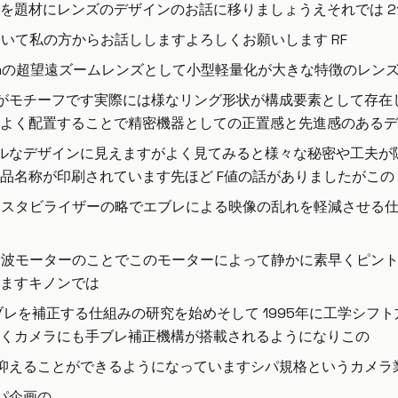
題材にレンズのデザインのお話に移りましょうえそれでは 2つ目
ザインについて私の方からお話ししますよろしくお願いします RF
0mmの超望遠ズームレンズとして小型軽量化が大きな特徴のレン
がモチーフです実際には様なリング形状が構成要素として存在
よく配置することで精密機器としての正置感と先進感のあるデ
シンプルなデザインに見えますがよく見てみると様々な秘密や工夫
名称が印刷されています先ほど F値の話がありましたがこの i
メージスタビライザーの略でエブレによる映像の乱れを軽減させる
音波モーターのことでこのモーターによって静かに素早くピン
ますキノンでは
ブレを補正する仕組みの研究を始めそして 1995年に工学シ
くカメラにも手ブレ補正機構が搭載されるようになりこの
抑えることができるようになっていますシパ規格というカメラ
シパ企画の