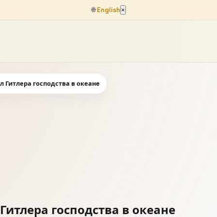
🌐
English
×
л Гитлера господства в океане
Гитлера господства в океане