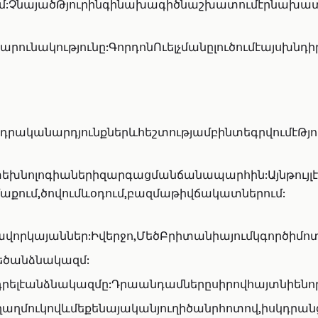
ւմ:ՉնայածԹյուրինգինախագիծնաշխատումէրնախատ
ունակությունը:ԳորդոնՈւելչմանըլուծումէայսխնդ
եղծդրականարդյունքներևհեշտությամբինտեգրվումէ
խնոլոգիաներիզարգացմանճանապարհին:Այնթույլէ
քում,ծովումևօդում,բազմաթիվճակատներում:
ավորկայաններ:Իվերջո,ՄեծԲրիտանիայումկգործիմո
մեծանձնակազմ:
րելէանձնակազմը:Դրաանդամներըսիրովհայտնիենո
ղմուկովևմեքենայականյուղիծանրհոտով,իսկդրան