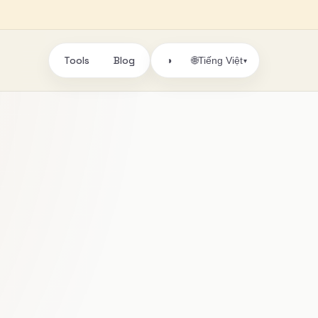
Tools
Blog
🌐
◑
Tiếng Việt
▾