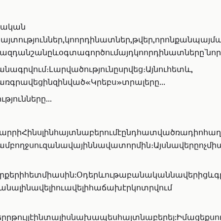
կան​​
յտություններ,կոորդինատներ,թվեր,որոնքանպայ
ենազդանշանըևօգտագործումայդկոորդինատները՝նո
գրվում։Լարվածությունըսրվեց։Այնուհետև,
գրավեցինզինված«Կրեբս»տրալերը...
ունները...
րրիՀինսլինհայտնաբերումէընդհատվածռադիոհաղոր
նամբողջսուզանավայիննավատորմին։Այսնավերըոչ
իգրքերիհետմիասին:Օդերևութաբանականնավերիցևգ
նալինավելիուավելիհաճախէրկոտրվում
ըթույլէինտալիսնախապեսհայտնաբերել:Իմացեքսո