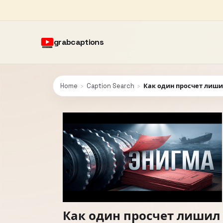
grabcaptions
Home
›
Caption Search
›
Как один просчет лиши
Как один просчет лишил 