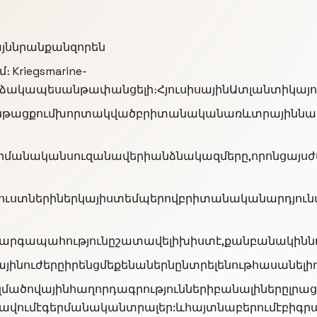
յննրանքանզորեն
 Kriegsmarine-
ձակապեսանթափանցելի։ՀյուսիսայինԱտլանտիկայո
թացքումխորտակվածբրիտանականառևտրայիննավերի
Գերմանականսուզանավերիանձնակազմերը,որոնցայ
րուստներիներկայիստեմպերովբրիտանականարդյունա
արգապահությունըշատավելիխիստէ,քանբանակիննու
յինուժերըիրենցմեքենաներնընտրելենութհասանելի
զմածովայինհաղորդագրություններիբանալիներըլրա
ավումէգերմանականտրալեր:ևհայտնաբերումէբիգրամ