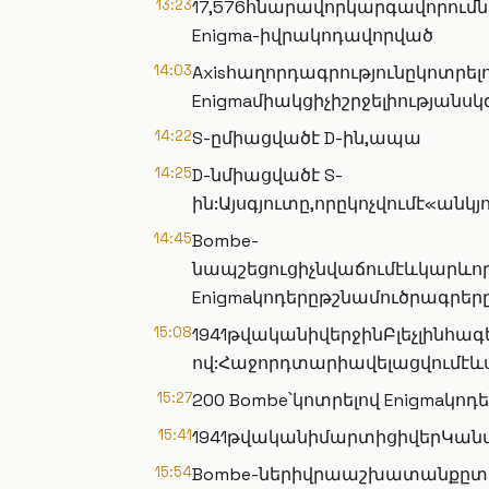
13:23
17,576հնարավորկարգավորու
Enigma-իվրակոդավորված
14:03
Axisհաղորդագրությունըկոտրե
Enigmaմիակցիչիշրջելիությանսկ
14:22
S-ըմիացվածէ D-ին,ապա
14:25
D-նմիացվածէ S-
ին:Այսգյուտը,որըկոչվումէ«ա
14:45
Bombe-
նապշեցուցիչնվաճումէևկարև
Enigmaկոդերըթշնամուծրագրե
15:08
1941թվականիվերջինԲլեչլինհագ
ով:Հաջորդտարիավելացվումէև
15:27
200 Bombe՝կոտրելով Enigmaկ
15:41
1941թվականիմարտիցիվերԿան
15:54
Bombe-ներիվրաաշխատանքըտան