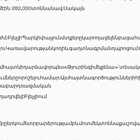
ին 282,000տոննանավ:Սակայն
մ:ԲլեչլիՊարկիփայլունմտքերըկարողացելենբացահ
ուԿառավարությանկոդիևգաղտնագրմանդպրոցում:Բլ
հայտնիդարձավորպես«Թյուրինգիմեքենա»՝տեսակա
ւմներըորոշելուհամար:Այսհայտնագործություններ
ենաբարդռազմական
դրվելէԲլեչլիում
բըերկումետրբարձրությամբևմոտմեկտոննաքաշովպա