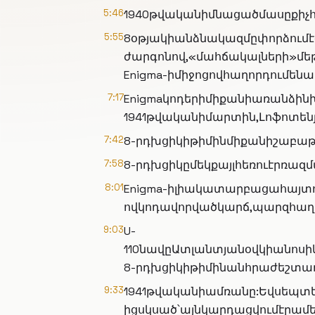
5:46
1940թվականիմնացածմասըքիչհա
5:55
8օթյակիանձնակազմըփորձում
ժարգոնով,«մահճակալների»մե
Enigma-իմիջոցովհաղորդումե
7:17
Enigmaկոդերիմիքանիառանձին
1941թվականիմարտին,Լոֆոտեն
7:42
8-րդխցիկիթիմինմիքանիշաբաթ
7:58
8-րդխցիկըմեկքայլհեռուէրռազ
8:01
Enigma-իլիակատարբացահայտո
ովկոդավորվածկարճ,պարզհաղո
9:03
U-
110նավըԱտլանտյանօվկիանոսի
8-րդխցիկիթիմինանհրաժեշտա
9:33
1941թվականիամռանը:Եվսեպտե
իցսկսած՝այնկարդացվումէրամ