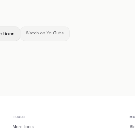
ptions
Watch on YouTube
TOOLS
MO
More tools
Bl