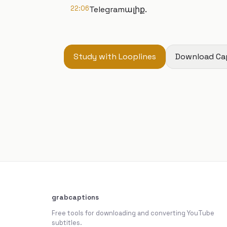
22:06
Telegramալիք.
Study with Looplines
Download Ca
grabcaptions
Free tools for downloading and converting YouTube
subtitles.