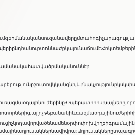
ւմգերմանականսուզանավերըմտահոգիչարագությա
ընդհանուրտոննաժըկայունաճումէ:ՀոկտեմբերինՆ
սժամանակահատվածըմականուննէր
բերությունըշուտովկկանգնի,ևբնակչությունըկսկս
ռազմաօդայինուժերինը:Օպերատորիսխալները,որոն
ռոտորներից,այլոչթեբանակիևռազմաօդայինուժերիհ
ցուցիչկոդավորվածենամենօրփոփոխվողբիգրամայինաղ
այինաղյուսակներնավիվրա։Աղյուսակներըտպագրված