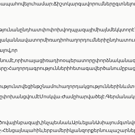
րապահովելուհամար:Ճիշտկարգավորումներըգտնելու
յունանընդհատփոփոխվողպլազայիմիայնմեկկտորէ՝լ
լականնավատորմիռադիոհաղորդումներիընդհատում
լով,որ
ցնումէ,որիտալացիռադիոօպերատորըփորձնականազդա
նլարերը:Հաղորդագրություններիհետագավերծանո
ունտվեցինթշնամուհաղորդակցություններինևմտ
ոխանցվումէՄոսկվա։Ժամըհարվածելէ։Գերմանականզո
մածովայինբազայի,ինչպեսնաևԱրևելյանԱսիայումգ
եջ։Հենցայնպահին,երբամերիկյանզորքերնուպաշարն