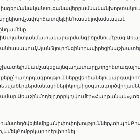
ւնիսգերմանականսուզանավերըամսականխորտակումէ
ներըկիսովչափկրճատվելէին՝հասնելովամսական
՝ընդամենը
յիԱտլանտյանմատակարարմանգիծըմնումէբաց:Առայժ
անհասակում,ԱլանԹյուրինգինհրավիրեցինաշխատել
աշխատելիսնամշակեցայնգաղափարը,որըհետագայում
քերը՝հաղորդագրություններըվերծանելուկարգավորո
ատեսվածէրգերմանացիներիկողմիցօգտագործվողամ
ամար:Առաջինմոդելը,որըկոչվումէր«Հաղթանակ»,տեղա
ւմստեղծվելենմիքանիփոփոխություններ,տիպիկԲոմ
,ևմեկԲոմբըկարողէրփորձել