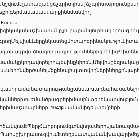
նջվումէչափազանցճշգրիտլինել՝ճշգրիտարդյունքնե
եքի՝գերմանականսարքիննմանվող
 Bombe-
իզիկականաշխատանք,յուրաքանչյուրհաղորդագրութ
րողՄեյվիսԼևերընկատեցմիտարօրինակությունիտա
աղտնագրվածհաղորդագրություններիցմեկից:Գիտենա
նամակըկոդավորելորպեսինքնիրեն,Մեյվիսըեզրակա
ալիսԼևերինվերծանելմեքենայիպտտվողներիներքի
կանհրամանատարությանըաննախադեպհասանելիությ
աններխուժմանծրագրերիմասինտեղեկատվությունըփ
երիմասշտաբները։ 1941թվականիդեկտեմբերի
արձակվումէՊերլՀարբորումգտնվողամերիկյանռազ
լեչլիՊարկըխորասուզվումէտեղեկատվականխավարիմ