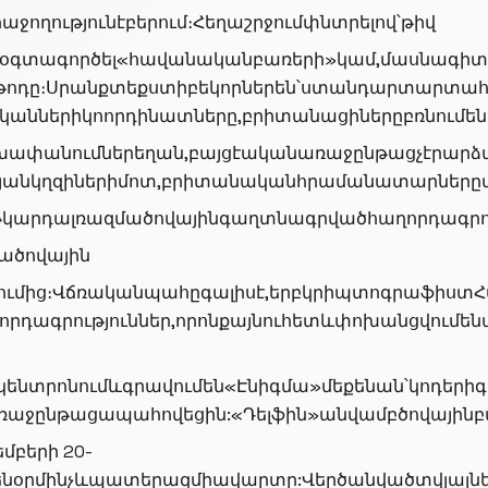
ջողությունէբերում։Հեղաշրջումփնտրելով՝թիվ
էօգտագործել«հավանականբառերի»կամ,մասնագիտա
թոդը։Սրանքտեքստիբեկորներեն՝ստանդարտարտահա
նականներիկոորդինատները,բրիտանացիներըբռնում
խափանումներեղան,բայցէականառաջընթացչէրարձանա
յանկղզիներիմոտ,բրիտանականհրամանատարներըառ
կարդալռազմածովայինգաղտնագրվածհաղորդագրությ
մածովային
ւմից։Վճռականպահըգալիսէ,երբկրիպտոգրաֆիստՀա
րդագրություններ,որոնքայնուհետևփոխանցվումե
կենտրոնումևգրավումեն«Էնիգմա»մեքենան՝կոդեր
ռաջընթացապահովեցին:«Դելֆին»անվամբծովայինբա
մբերի 20-
ենօրմինչևպատերազմիավարտը:Վերծանվածտվյալներ