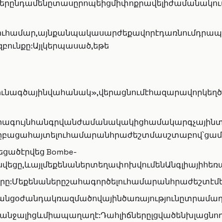
մներընդամենըտասըրոպեիցմիփոքրավելիժամանակո
լուհամար,այնքանպակասարժեքավորէդառնումդրապար
զբունքը:Այլկերպասած,եթե
նկյունագծայինվահանակ»,վերացնումէհազարավորկ
որագույնհանգրվանժամանակակիցհամակարգչայինտե
րըբացահայտելուհամարանհրաժեշտմասշտաբով՝ցամա
եցածէրվեց Bombe-
սվեցը,ևայլմեքենաներտեղափոխվումենԱնգլիայիհեռ
ոդերը:Մեքենաներըշահագործելուհամարանհրաժեշտէ
անցօժանդակռազմածովայինծառայությունըտրամադ
ջալիցևմիապաղաղէ:Դահլիճներըլցվածենխլացնողա