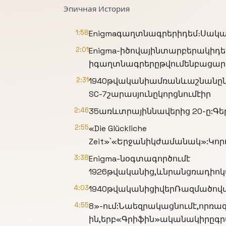
Эпичная История
1:58
Enigmaգաղտնագրերիդեմ։Սակա
2:01
Enigma-իծովայինտարբերակիդեմ։
իգաղտնագրերըթվումենբացար
2:31
1940թվականիամռանևաշնանըն
SC-7շարասյունըկորցնումէիր
2:46
35առևտրայիննավերից 20-ը:
2:55
«Die Glückliche
Zeit»՝«Երջանիկժամանակ»:Կո
3:38
Enigma-նօգտագործումէ
1926թվականից,ևնրանցռադիոկ
4:03
1940թվականիցիվերՌազմածովա
4:55
8»-ում:Նաեզրակացնումէ,որռա
ին,երբ«Գրիֆին»ականակիրըգր