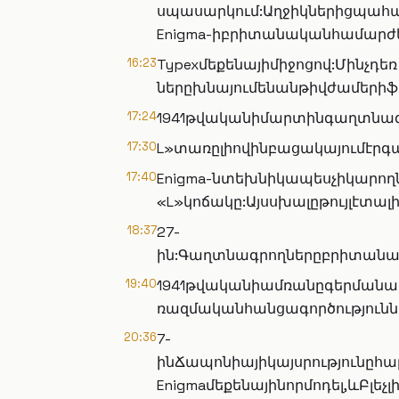
սպասարկում:Աղջիկներիցպահա
Enigma-իբրիտանականհամարժ
16:23
Typexմեքենայիմիջոցով:Մինչդեռ
ներըխնայումենանթիվժամերիֆ
17:24
1941թվականիմարտինգաղտնագ
17:30
L»տառըլիովինբացակայումէրգ
17:40
Enigma-նտեխնիկապեսչիկարող
«L»կոճակը:Այսսխալըթույլէտ
18:37
27-
ին:Գաղտնագրողներըբրիտանա
19:40
1941թվականիամռանըգերմանակ
ռազմականհանցագործությունն
20:36
7-
ինՃապոնիայիկայսրությունըհ
Enigmaմեքենայինորմոդել,ևԲ