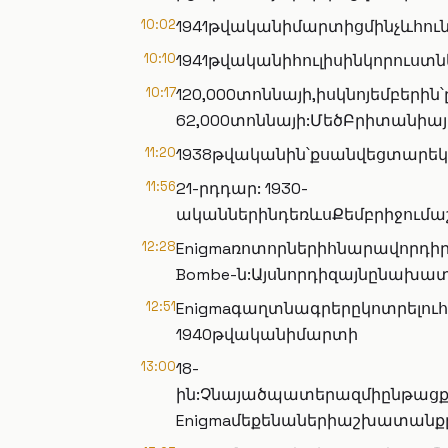
10:02
1941թվականիմարտիցմինչևհո
10:10
1941թվականիհուլիսինկորուստ
10:17
120,000տոննայի,իսկնոյեմբերին
62,000տոննայի:ՄեծԲրիտանիա
11:20
1938թվականին՝քսանվեցտարեկ
11:56
21-րդդար: 1930-
ականներինդեռևսՔեմբրիջում
12:28
Enigmaռոտորներիհնարավորդիր
Bombe-ն:Այսնորդիզայնընախ
12:51
Enigmaգաղտնագրերըկոտրելուհ
1940թվականիմարտի
13:00
18-
ին:Չնայածպատերազմիընթացքո
Enigmaմեքենաներիաշխատանքը