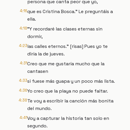
persona que canta peor que yo,
4:16
que es Cristina Bosca." Le preguntáis a
ella.
4:18
"Y recordaré las clases eternas sin
dormir,
4:23
las calles eternos." [risas] Pues yo te
diría la de jueves.
4:31
Creo que me gustaría mucho que la
cantasen
4:33
si fuese más guapa y un poco más lista.
4:36
Yo creo que la playa no puede faltar.
4:38
Te voy a escribir la canción más bonita
del mundo.
4:41
Voy a capturar la historia tan solo en
segundo.