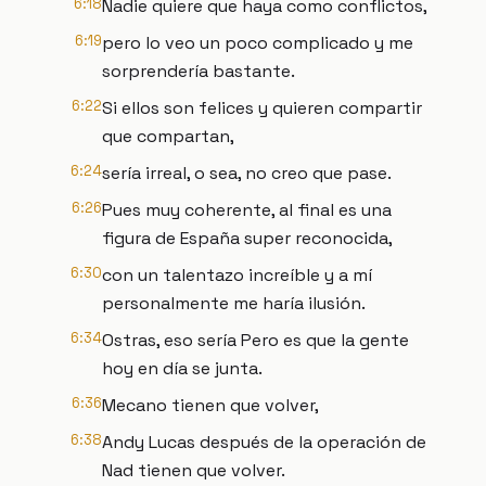
6:18
Nadie quiere que haya como conflictos,
6:19
pero lo veo un poco complicado y me
sorprendería bastante.
6:22
Si ellos son felices y quieren compartir
que compartan,
6:24
sería irreal, o sea, no creo que pase.
6:26
Pues muy coherente, al final es una
figura de España super reconocida,
6:30
con un talentazo increíble y a mí
personalmente me haría ilusión.
6:34
Ostras, eso sería Pero es que la gente
hoy en día se junta.
6:36
Mecano tienen que volver,
6:38
Andy Lucas después de la operación de
Nad tienen que volver.