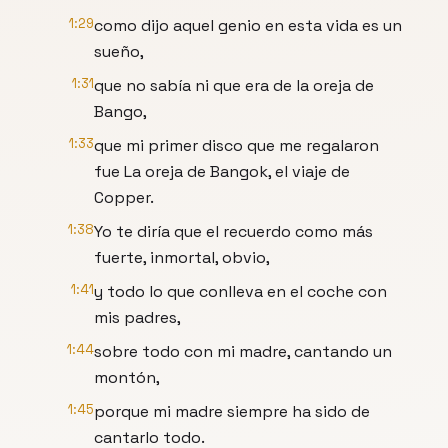
1:29
como dijo aquel genio en esta vida es un
sueño,
1:31
que no sabía ni que era de la oreja de
Bango,
1:33
que mi primer disco que me regalaron
fue La oreja de Bangok, el viaje de
Copper.
1:38
Yo te diría que el recuerdo como más
fuerte, inmortal, obvio,
1:41
y todo lo que conlleva en el coche con
mis padres,
1:44
sobre todo con mi madre, cantando un
montón,
1:45
porque mi madre siempre ha sido de
cantarlo todo.