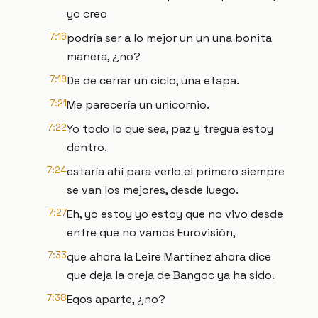
yo creo
7:16
podría ser a lo mejor un un una bonita
manera, ¿no?
7:19
De de cerrar un ciclo, una etapa.
7:21
Me parecería un unicornio.
7:22
Yo todo lo que sea, paz y tregua estoy
dentro.
7:24
estaría ahí para verlo el primero siempre
se van los mejores, desde luego.
7:27
Eh, yo estoy yo estoy que no vivo desde
entre que no vamos Eurovisión,
7:33
que ahora la Leire Martínez ahora dice
que deja la oreja de Bangoc ya ha sido.
7:38
Egos aparte, ¿no?