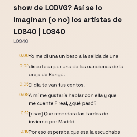
show de LODVG? Así se lo
imaginan (o no) los artistas de
LOS40 | LOS40
LOS40
0:00
Yo me di una un beso a la salida de una
0:02
discoteca por una de las canciones de la
oreja de Bangó.
0:05
El día te van tus centos.
0:08
A mí me gustaría hablar con ella y que
me cuente F real, ¿qué pasó?
0:12
[risas] Que recordara las tardes de
invierno por Madrid.
0:18
Por eso esperaba que esa la escuchaba