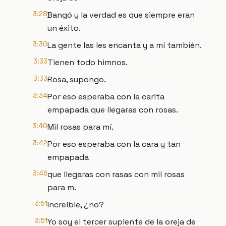
3:28
Bangó y la verdad es que siempre eran
un éxito.
3:30
La gente las les encanta y a mí también.
3:33
Tienen todo himnos.
3:33
Rosa, supongo.
3:34
Por eso esperaba con la carita
empapada que llegaras con rosas.
3:40
Mil rosas para mí.
3:42
Por eso esperaba con la cara y tan
empapada
3:46
que llegaras con rasas con mil rosas
para m.
3:51
Increíble, ¿no?
3:51
Yo soy el tercer suplente de la oreja de