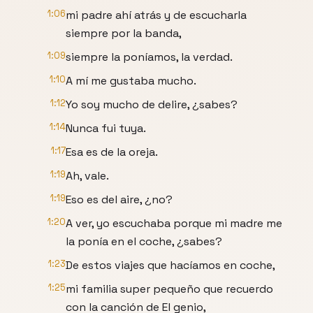
1:06
mi padre ahí atrás y de escucharla
siempre por la banda,
1:09
siempre la poníamos, la verdad.
1:10
A mí me gustaba mucho.
1:12
Yo soy mucho de delire, ¿sabes?
1:14
Nunca fui tuya.
1:17
Esa es de la oreja.
1:19
Ah, vale.
1:19
Eso es del aire, ¿no?
1:20
A ver, yo escuchaba porque mi madre me
la ponía en el coche, ¿sabes?
1:23
De estos viajes que hacíamos en coche,
1:25
mi familia super pequeño que recuerdo
con la canción de El genio,