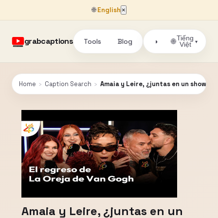
🌐
English
×
Tiếng
grabcaptions
Tools
Blog
🌐
◑
▾
Việt
Home
›
Caption Search
›
Amaia y Leire, ¿juntas en un show de
Amaia y Leire, ¿juntas en un