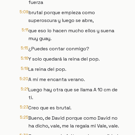
fuerza
5:09
brutal porque empieza como
superoscura y luego se abre,
5:11
que eso lo hacen mucho ellos y suena
muy guay.
5:15
¿Puedes contar conmigo?
5:16
Y solo quedará la reina del pop.
5:19
La reina del pop.
5:20
A mí me encanta verano.
5:21
Luego hay otra que se llama A 10 cm de
ti.
5:23
Creo que es brutal.
5:25
Bueno, de David porque como David no
ha dicho, vale, me la regala mi Vale, vale.