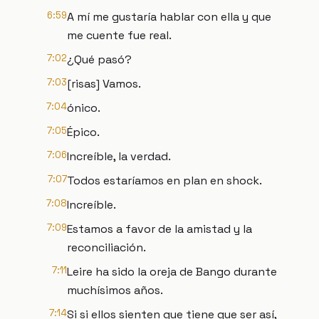
6:59
A mí me gustaría hablar con ella y que
me cuente fue real.
7:02
¿Qué pasó?
7:03
[risas] Vamos.
7:04
ónico.
7:05
Épico.
7:06
Increíble, la verdad.
7:07
Todos estaríamos en plan en shock.
7:08
Increíble.
7:09
Estamos a favor de la amistad y la
reconciliación.
7:11
Leire ha sido la oreja de Bango durante
muchísimos años.
7:14
Si si ellos sienten que tiene que ser así,