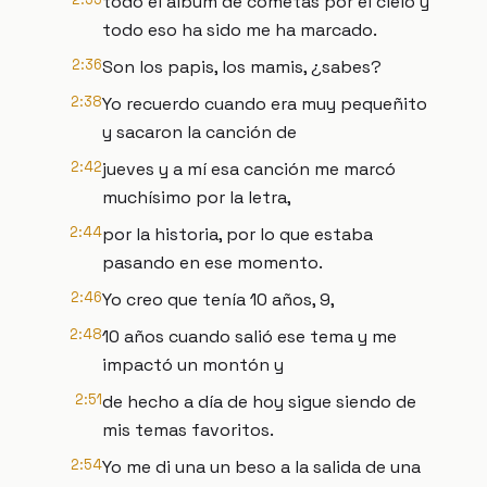
todo el álbum de cometas por el cielo y
todo eso ha sido me ha marcado.
2:36
Son los papis, los mamis, ¿sabes?
2:38
Yo recuerdo cuando era muy pequeñito
y sacaron la canción de
2:42
jueves y a mí esa canción me marcó
muchísimo por la letra,
2:44
por la historia, por lo que estaba
pasando en ese momento.
2:46
Yo creo que tenía 10 años, 9,
2:48
10 años cuando salió ese tema y me
impactó un montón y
2:51
de hecho a día de hoy sigue siendo de
mis temas favoritos.
2:54
Yo me di una un beso a la salida de una