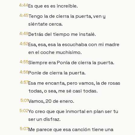
4:44
Es que es es increíble.
4:45
Tengo la de cierra la puerta, ven y
siéntate cerca.
4:49
Detrás del tiempo me instalé.
4:52
Esa, esa, esa la escuchaba con mi madre
en el coche muchísimo.
4:55
Siempre era Ponla de cierra la puerta.
4:56
Ponle de cierra la puerta.
4:57
Esa me encanta, pero vamos, la de rosas
todas, o sea, me sé casi todas.
5:01
Vamos, 20 de enero.
5:02
Yo creo que que inmortal en plan ser tu
ser un disfraz.
5:07
Me parece que esa canción tiene una