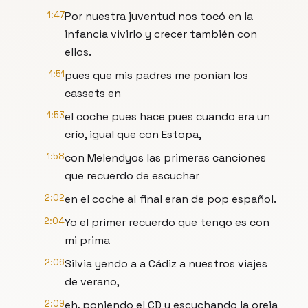
1:47
Por nuestra juventud nos tocó en la
infancia vivirlo y crecer también con
ellos.
1:51
pues que mis padres me ponían los
cassets en
1:53
el coche pues hace pues cuando era un
crío, igual que con Estopa,
1:58
con Melendyos las primeras canciones
que recuerdo de escuchar
2:02
en el coche al final eran de pop español.
2:04
Yo el primer recuerdo que tengo es con
mi prima
2:06
Silvia yendo a a Cádiz a nuestros viajes
de verano,
2:09
eh, poniendo el CD y escuchando la oreja