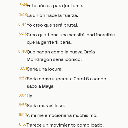
6:41
Este año es para juntarse.
6:43
La unión hace la fuerza.
6:44
Yo creo que será brutal.
6:45
Creo que tiene una sensibilidad increíble
que la gente fliparía.
6:48
Que hagan como la nueva Oreja
Mondragón sería icónico.
6:51
Sería una locura.
6:52
Sería como superar a Carol G cuando
sacó a Maya.
6:54
Ha.
6:55
Sería maravilloso.
6:56
A mí me emocionaría muchísimo.
6:57
Parece un movimiento complicado.