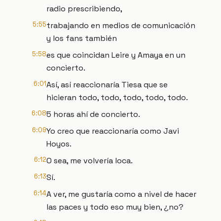
radio prescribiendo,
5:55
trabajando en medios de comunicación
y los fans también
5:58
es que coincidan Leire y Amaya en un
concierto.
6:01
Así, así reaccionaría Tiesa que se
hicieran todo, todo, todo, todo, todo.
6:08
5 horas ahí de concierto.
6:09
Yo creo que reaccionaría como Javi
Hoyos.
6:12
O sea, me volvería loca.
6:13
Sí.
6:14
A ver, me gustaría como a nivel de hacer
las paces y todo eso muy bien, ¿no?