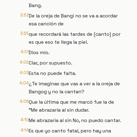
Bang.
3:53
De la oreja de Bangi no se va a acordar
esa canción de
3:55
que recordará las tardes de [canto] por
es que eso te llega la piel.
4:01
Dios mío.
4:02
Clar, por supuesto.
4:03
Esta no puede falta.
4:04
¿Te imaginas que vas a ver a la oreja de
Bangog y no la cantan?
4:06
Que la última que me marcó fue la de
"Me abrazaría al sin dudar.
4:10
Me abrazaría al sin No, no puedo cantar.
4:14
Es que yo canto fatal, pero hay una