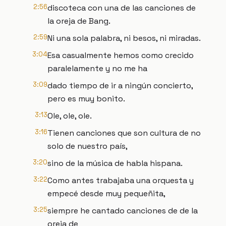
2:56
discoteca con una de las canciones de
la oreja de Bang.
2:59
Ni una sola palabra, ni besos, ni miradas.
3:04
Esa casualmente hemos como crecido
paralelamente y no me ha
3:09
dado tiempo de ir a ningún concierto,
pero es muy bonito.
3:13
Ole, ole, ole.
3:16
Tienen canciones que son cultura de no
solo de nuestro país,
3:20
sino de la música de habla hispana.
3:22
Como antes trabajaba una orquesta y
empecé desde muy pequeñita,
3:25
siempre he cantado canciones de de la
oreja de