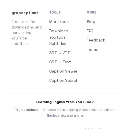
grabcaptions
TOOLS
MORE
Free tools for
More tools
Blog
downloading and
Download
FAQ
converting
YouTube
YouTube
Feedback
subtitles.
Subtitles
Terms
SRT ↔ VTT
SRT → Text
Caption Viewer
Caption Search
Learning English from YouTube?
Try
Looplines
— AI tools for studying videos with subtitles,
flashcards, and more.