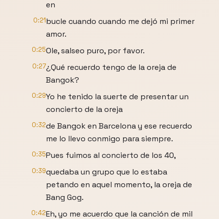
en
0:21
bucle cuando cuando me dejó mi primer
amor.
0:25
Ole, salseo puro, por favor.
0:27
¿Qué recuerdo tengo de la oreja de
Bangok?
0:29
Yo he tenido la suerte de presentar un
concierto de la oreja
0:32
de Bangok en Barcelona y ese recuerdo
me lo llevo conmigo para siempre.
0:35
Pues fuimos al concierto de los 40,
0:39
quedaba un grupo que lo estaba
petando en aquel momento, la oreja de
Bang Gog.
0:42
Eh, yo me acuerdo que la canción de mil