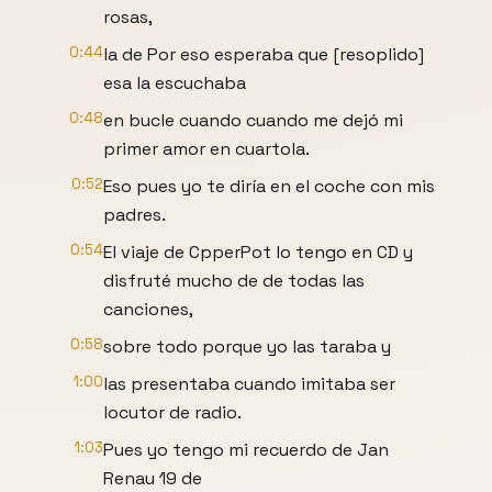
rosas,
0:44
la de Por eso esperaba que [resoplido]
esa la escuchaba
0:48
en bucle cuando cuando me dejó mi
primer amor en cuartola.
0:52
Eso pues yo te diría en el coche con mis
padres.
0:54
El viaje de CpperPot lo tengo en CD y
disfruté mucho de de todas las
canciones,
0:58
sobre todo porque yo las taraba y
1:00
las presentaba cuando imitaba ser
locutor de radio.
1:03
Pues yo tengo mi recuerdo de Jan
Renau 19 de