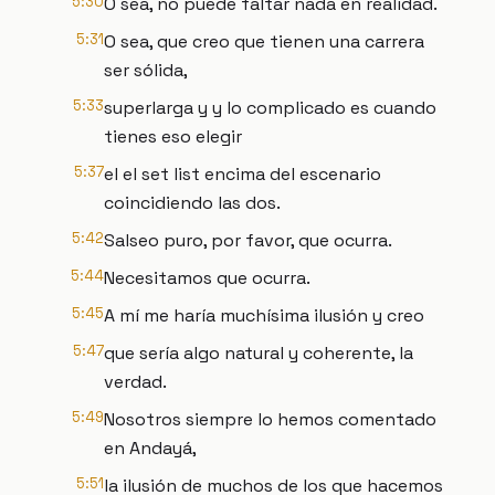
5:30
O sea, no puede faltar nada en realidad.
5:31
O sea, que creo que tienen una carrera
ser sólida,
5:33
superlarga y y lo complicado es cuando
tienes eso elegir
5:37
el el set list encima del escenario
coincidiendo las dos.
5:42
Salseo puro, por favor, que ocurra.
5:44
Necesitamos que ocurra.
5:45
A mí me haría muchísima ilusión y creo
5:47
que sería algo natural y coherente, la
verdad.
5:49
Nosotros siempre lo hemos comentado
en Andayá,
5:51
la ilusión de muchos de los que hacemos