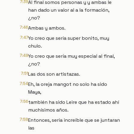
7:39
Al final somos personas y y ambas le
han dado un valor al a la formación,
¿no?
7:46
Ambas y ambos.
7:47
Yo creo que sería super bonito, muy
chulo.
7:49
Yo creo que sería muy especial al final,
¿no?
7:51
Las dos son artistazas.
7:54
Eh, la oreja mangot no solo ha sido
Maya,
7:56
también ha sido Leire que ha estado ahí
muchísimos años.
7:58
Entonces, sería increíble que se juntaran
las