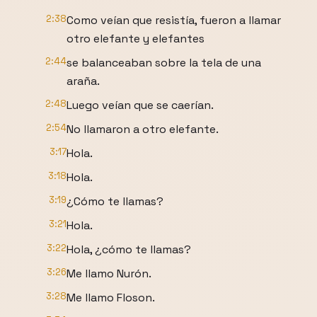
2:38
Como veían que resistía, fueron a llamar
otro elefante y elefantes
2:44
se balanceaban sobre la tela de una
araña.
2:48
Luego veían que se caerían.
2:54
No llamaron a otro elefante.
3:17
Hola.
3:18
Hola.
3:19
¿Cómo te llamas?
3:21
Hola.
3:22
Hola, ¿cómo te llamas?
3:26
Me llamo Nurón.
3:28
Me llamo Floson.