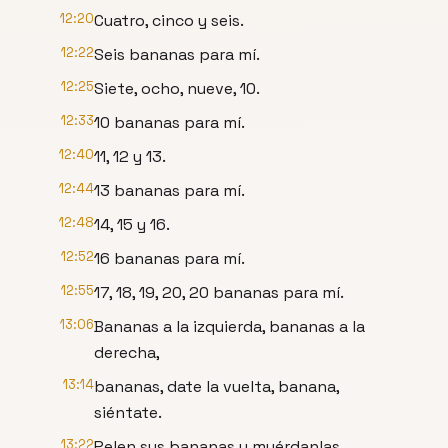
12:20
Cuatro, cinco y seis.
12:22
Seis bananas para mí.
12:25
Siete, ocho, nueve, 10.
12:33
10 bananas para mí.
12:40
11, 12 y 13.
12:44
13 bananas para mí.
12:48
14, 15 y 16.
12:52
16 bananas para mí.
12:55
17, 18, 19, 20, 20 bananas para mí.
13:06
Bananas a la izquierda, bananas a la
derecha,
13:14
bananas, date la vuelta, banana,
siéntate.
13:22
Pelen sus bananas y muérdanlas.