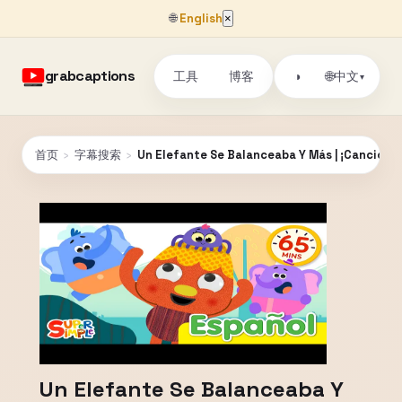
🌐
English
×
grabcaptions
工具
博客
🌐
◑
中文
▾
首页
›
字幕搜索
›
Un Elefante Se Balanceaba Y Más | ¡Canciones
Un Elefante Se Balanceaba Y