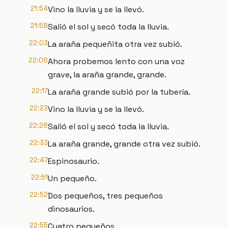
21:54
Vino la lluvia y se la llevó.
21:58
Salió el sol y secó toda la lluvia.
22:03
La araña pequeñita otra vez subió.
22:08
Ahora probemos lento con una voz
grave, la araña grande, grande.
22:17
La araña grande subió por la tubería.
22:23
Vino la lluvia y se la llevó.
22:28
Salió el sol y secó toda la lluvia.
22:33
La araña grande, grande otra vez subió.
22:47
Espinosaurio.
22:51
Un pequeño.
22:52
Dos pequeños, tres pequeños
dinosaurios.
22:55
Cuatro pequeños.