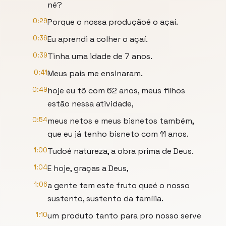
né?
0:29
Porque o nossa produçãoé o açaí.
0:36
Eu aprendi a colher o açaí.
0:39
Tinha uma idade de 7 anos.
0:41
Meus pais me ensinaram.
0:49
hoje eu tô com 62 anos, meus filhos
estão nessa atividade,
0:54
meus netos e meus bisnetos também,
que eu já tenho bisneto com 11 anos.
1:00
Tudoé natureza, a obra prima de Deus.
1:04
E hoje, graças a Deus,
1:06
a gente tem este fruto queé o nosso
sustento, sustento da família.
1:10
um produto tanto para pro nosso serve