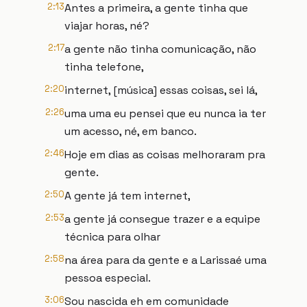
2:13
Antes a primeira, a gente tinha que
viajar horas, né?
2:17
a gente não tinha comunicação, não
tinha telefone,
2:20
internet, [música] essas coisas, sei lá,
2:26
uma uma eu pensei que eu nunca ia ter
um acesso, né, em banco.
2:46
Hoje em dias as coisas melhoraram pra
gente.
2:50
A gente já tem internet,
2:53
a gente já consegue trazer e a equipe
técnica para olhar
2:58
na área para da gente e a Larissaé uma
pessoa especial.
3:06
Sou nascida eh em comunidade