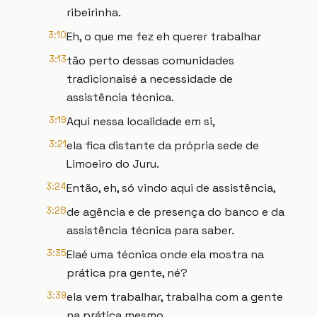
ribeirinha.
3:10
Eh, o que me fez eh querer trabalhar
3:13
tão perto dessas comunidades
tradicionaisé a necessidade de
assistência técnica.
3:19
Aqui nessa localidade em si,
3:21
ela fica distante da própria sede de
Limoeiro do Juru.
3:24
Então, eh, só vindo aqui de assistência,
3:28
de agência e de presença do banco e da
assistência técnica para saber.
3:35
Elaé uma técnica onde ela mostra na
prática pra gente, né?
3:39
ela vem trabalhar, trabalha com a gente
na prática mesmo.