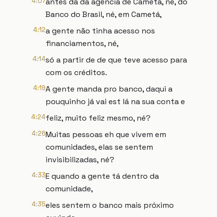
4:07
antes da da agência de Cametá, né, do
Banco do Brasil, né, em Cametá,
4:12
a gente não tinha acesso nos
financiamentos, né,
4:14
só a partir de de que teve acesso para
com os créditos.
4:19
A gente manda pro banco, daqui a
pouquinho já vai est lá na sua conta e
4:24
feliz, muito feliz mesmo, né?
4:26
Muitas pessoas eh que vivem em
comunidades, elas se sentem
invisibilizadas, né?
4:33
E quando a gente tá dentro da
comunidade,
4:35
eles sentem o banco mais próximo