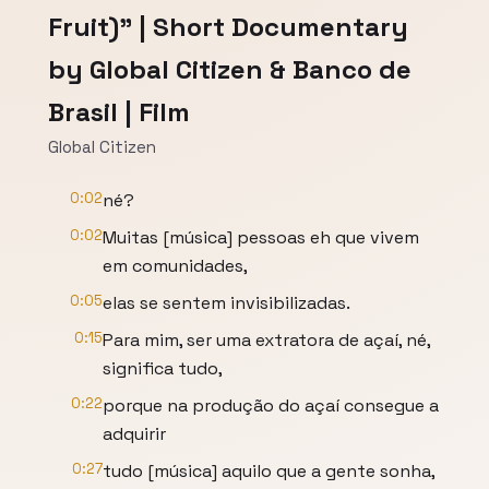
Fruit)” | Short Documentary
by Global Citizen & Banco de
Brasil | Film
Global Citizen
0:02
né?
0:02
Muitas [música] pessoas eh que vivem
em comunidades,
0:05
elas se sentem invisibilizadas.
0:15
Para mim, ser uma extratora de açaí, né,
significa tudo,
0:22
porque na produção do açaí consegue a
adquirir
0:27
tudo [música] aquilo que a gente sonha,