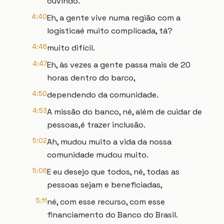
ouvindo.
4:40
Eh, a gente vive numa região com a
logísticaé muito complicada, tá?
4:46
muito difícil.
4:47
Eh, às vezes a gente passa mais de 20
horas dentro do barco,
4:50
dependendo da comunidade.
4:53
A missão do banco, né, além de cuidar de
pessoas,é trazer inclusão.
5:02
Ah, mudou muito a vida da nossa
comunidade mudou muito.
5:06
E eu desejo que todos, né, todas as
pessoas sejam e beneficiadas,
5:11
né, com esse recurso, com esse
financiamento do Banco do Brasil.