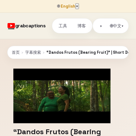
🌐
English
×
grabcaptions
工具
博客
🌐
◑
中文
▾
首页
›
字幕搜索
›
“Dandos Frutos (Bearing Fruit)” | Short Docum
“Dandos Frutos (Bearing