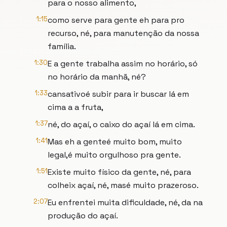
para o nosso alimento,
1:15
como serve para gente eh para pro
recurso, né, para manutenção da nossa
família.
1:30
E a gente trabalha assim no horário, só
no horário da manhã, né?
1:33
cansativoé subir para ir buscar lá em
cima a a fruta,
1:37
né, do açaí, o caixo do açaí lá em cima.
1:41
Mas eh a genteé muito bom, muito
legal,é muito orgulhoso pra gente.
1:51
Existe muito físico da gente, né, para
colheix açaí, né, masé muito prazeroso.
2:07
Eu enfrentei muita dificuldade, né, da na
produção do açaí.