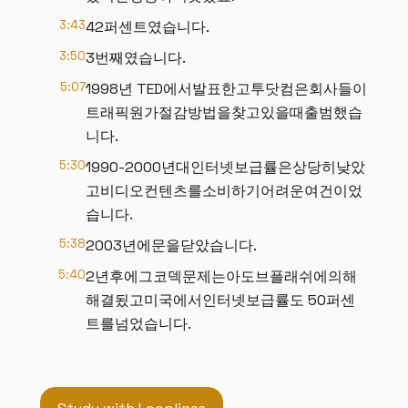
3:43
42퍼센트였습니다.
3:50
3번째였습니다.
5:07
1998년 TED에서발표한고투닷컴은회사들이
트래픽원가절감방법을찾고있을때출범했습
니다.
5:30
1990-2000년대인터넷보급률은상당히낮았
고비디오컨텐츠를소비하기어려운여건이었
습니다.
5:38
2003년에문을닫았습니다.
5:40
2년후에그코덱문제는아도브플래쉬에의해
해결됬고미국에서인터넷보급률도 50퍼센
트를넘었습니다.