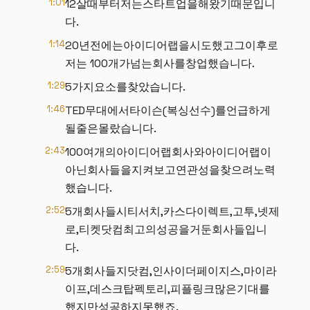
1:01
12살때부터저는스타트업을해왔기때문입니
다.
1:14
20년전에는아이디어랩을시도했고그이후로
저는 100개가넘는회사를창업했습니다.
1:29
5가지요소를찾았습니다.
1:46
TED무대에서타이슨(복싱선수)를언급하게
될줄은몰랐습니다.
2:43
100여개의아이디어랩회사와아이디어랩이
아닌회사들을지켜보고연관성을찾으려노력
했습니다.
2:52
5개회사들시티서치,카스다이렉트,고투,넷제
로,티켓닷컴최고의성공을거둔회사들입니
다.
2:59
5개회사들지닷컴,인사이더페이지스,마이라
이프,데스크탑펙토리,피플링크많은기대를
했지만성공하지못했죠.