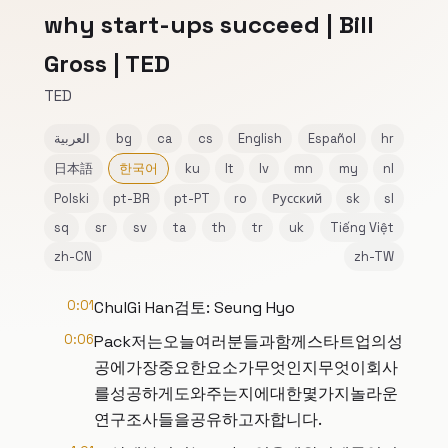
why start-ups succeed | Bill
Gross | TED
TED
hr
Español
English
cs
ca
bg
العربية
日本語
한국어
ku
lt
lv
mn
my
nl
Polski
pt-BR
pt-PT
ro
Русский
sk
sl
sq
sr
sv
ta
th
tr
uk
Tiếng Việt
zh-CN
zh-TW
0:01
ChulGi Han검토: Seung Hyo
0:06
Pack저는오늘여러분들과함께스타트업의성
공에가장중요한요소가무엇인지무엇이회사
를성공하게도와주는지에대한몇가지놀라운
연구조사들을공유하고자합니다.