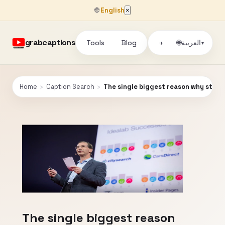
🌐
English
×
grabcaptions
Tools
Blog
🌐
العربية
◑
▾
Home
›
Caption Search
›
The single biggest reason why start-u
The single biggest reason