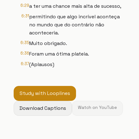
6:29
a ter uma chance mais alta de sucesso,
6:31
permitindo que algo incrível aconteça
no mundo que do contrário não
aconteceria.
6:35
Muito obrigado.
6:36
Foram uma ótima plateia.
6:37
(Aplausos)
Study with Looplines
Download Captions
Watch on YouTube