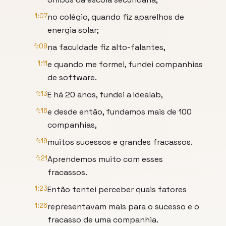
1:07
no colégio, quando fiz aparelhos de
energia solar;
1:09
na faculdade fiz alto-falantes,
1:11
e quando me formei, fundei companhias
de software.
1:13
E há 20 anos, fundei a Idealab,
1:16
e desde então, fundamos mais de 100
companhias,
1:19
muitos sucessos e grandes fracassos.
1:21
Aprendemos muito com esses
fracassos.
1:23
Então tentei perceber quais fatores
1:26
representavam mais para o sucesso e o
fracasso de uma companhia.