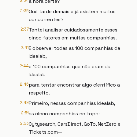
2:34
a hora certa?
2:35
Oué tarde demais e já existem muitos
concorrentes?
2:37
Tentei analisar cuidadosamente esses
cinco fatores em muitas companhias.
2:41
E observei todas as 100 companhias da
Idealab,
2:44
e 100 companhias que não eram da
Idealab
2:46
para tentar encontrar algo científico a
respeito.
2:49
Primeiro, nessas companhias Idealab,
2:51
as cinco companhias no topo:
2:53
Cytysearch, CarsDirect, GoTo, NetZero e
Tickets.com—