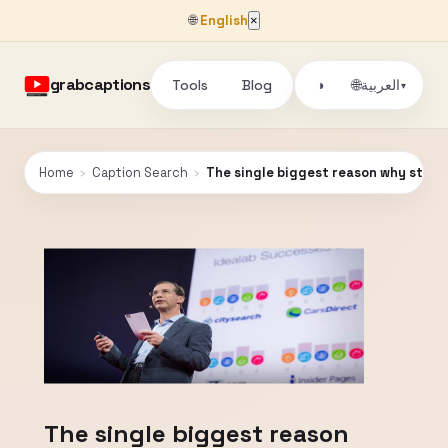
🌐
English
×
grabcaptions
Tools
Blog
🌐
العربية
◑
▾
Home
›
Caption Search
›
The single biggest reason why start-u
The single biggest reason