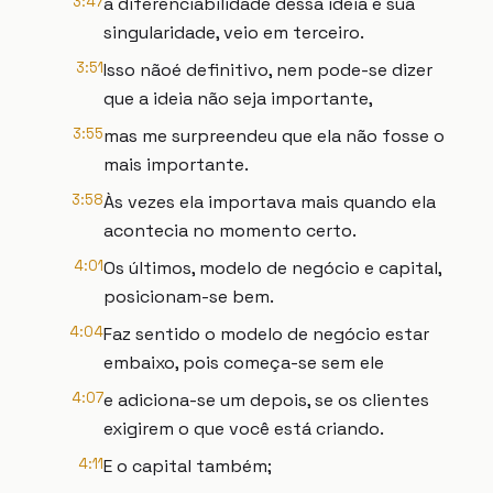
3:47
a diferenciabilidade dessa ideia e sua
singularidade, veio em terceiro.
3:51
Isso nãoé definitivo, nem pode-se dizer
que a ideia não seja importante,
3:55
mas me surpreendeu que ela não fosse o
mais importante.
3:58
Às vezes ela importava mais quando ela
acontecia no momento certo.
4:01
Os últimos, modelo de negócio e capital,
posicionam-se bem.
4:04
Faz sentido o modelo de negócio estar
embaixo, pois começa-se sem ele
4:07
e adiciona-se um depois, se os clientes
exigirem o que você está criando.
4:11
E o capital também;