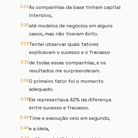
3:24
As companhias da base tinham capital
intensivo,
3:26
até modelos de negócios em alguns
casos, mas não tiveram êxito.
3:29
Tentei observar quais fatores
explicavam o sucesso e o fracasso
3:32
de todas essas companhias, e os
resultados me surpreenderam.
3:36
O primeiro fator foi o momento
adequado.
3:39
Ele representava 42% da diferença
entre sucesso e fracasso.
3:44
Time e execução veio em segundo,
3:46
e a ideia,