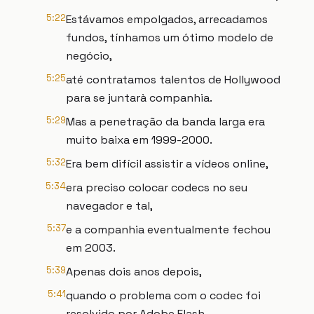
5:22
Estávamos empolgados, arrecadamos
fundos, tínhamos um ótimo modelo de
negócio,
5:25
até contratamos talentos de Hollywood
para se juntarà companhia.
5:29
Mas a penetração da banda larga era
muito baixa em 1999-2000.
5:32
Era bem difícil assistir a vídeos online,
5:34
era preciso colocar codecs no seu
navegador e tal,
5:37
e a companhia eventualmente fechou
em 2003.
5:39
Apenas dois anos depois,
5:41
quando o problema com o codec foi
resolvido por Adobe Flash