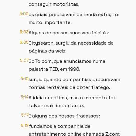
conseguir motoristas,
5:00
os quais precisavam de renda extra; foi
muito importante.
5:03
Alguns de nossos sucessos iniciais:
5:05
Citysearch, surgiu da necessidade de
páginas da web.
5:07
GoTo.com, que anunciamos numa
palestra TED, em 1998,
5:10
surgiu quando companhias procuravam
formas rentáveis de obter tráfego.
5:14
A ideia era ótima, mas o momento foi
talvez mais importante.
5:17
E alguns dos nossos fracassos:
5:19
fundamos a companhia de
entretenimento online chamada Z.com;