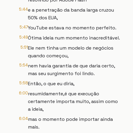
5:44
e a penetração da banda larga cruzou
50% dos EUA,
5:47
YouTube estava no momento perfeito.
5:49
Ótima ideia num momento inacreditável.
5:51
Ele nem tinha um modelo de negócios
quando começou,
5:54
nem havia garantia de que daria certo,
mas seu surgimento foi lindo.
5:58
Então, o que eu diria,
6:00
resumidamente,é que execução
certamente importa muito, assim como
a ideia,
6:04
mas o momento pode importar ainda
mais.