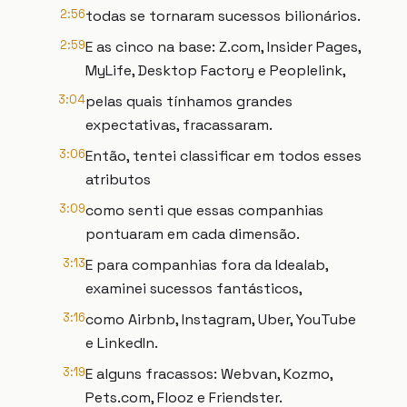
2:56
todas se tornaram sucessos bilionários.
2:59
E as cinco na base: Z.com, Insider Pages,
MyLife, Desktop Factory e Peoplelink,
3:04
pelas quais tínhamos grandes
expectativas, fracassaram.
3:06
Então, tentei classificar em todos esses
atributos
3:09
como senti que essas companhias
pontuaram em cada dimensão.
3:13
E para companhias fora da Idealab,
examinei sucessos fantásticos,
3:16
como Airbnb, Instagram, Uber, YouTube
e LinkedIn.
3:19
E alguns fracassos: Webvan, Kozmo,
Pets.com, Flooz e Friendster.