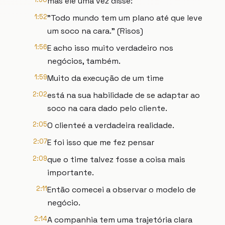
mas ele uma vez disse:
1:52
"Todo mundo tem um plano até que leve
um soco na cara." (Risos)
1:56
E acho isso muito verdadeiro nos
negócios, também.
1:59
Muito da execução de um time
2:02
está na sua habilidade de se adaptar ao
soco na cara dado pelo cliente.
2:05
O clienteé a verdadeira realidade.
2:07
E foi isso que me fez pensar
2:09
que o time talvez fosse a coisa mais
importante.
2:11
Então comecei a observar o modelo de
negócio.
2:14
A companhia tem uma trajetória clara