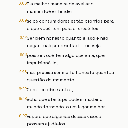
6:06
E a melhor maneira de avaliar o
momentoé entender
6:09
se os consumidores estão prontos para
o que você tem para oferecê-los.
6:12
Ser bem honesto quanto a isso e não
negar qualquer resultado que veja,
6:16
pois se você tem algo que ama, quer
impulsioná-lo,
6:18
mas precisa ser muito honesto quantoà
questão do momento.
6:22
Como eu disse antes,
6:23
acho que startups podem mudar o
mundo tornando-o um lugar melhor.
6:27
Espero que algumas dessas visões
possam ajudá-los