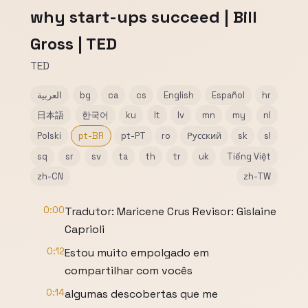
why start-ups succeed | Bill
Gross | TED
TED
hr
Español
English
cs
ca
bg
العربية
日本語
한국어
ku
lt
lv
mn
my
nl
Polski
pt-BR
pt-PT
ro
Русский
sk
sl
sq
sr
sv
ta
th
tr
uk
Tiếng Việt
zh-CN
zh-TW
0:00
Tradutor: Maricene Crus Revisor: Gislaine
Caprioli
0:12
Estou muito empolgado em
compartilhar com vocês
0:14
algumas descobertas que me