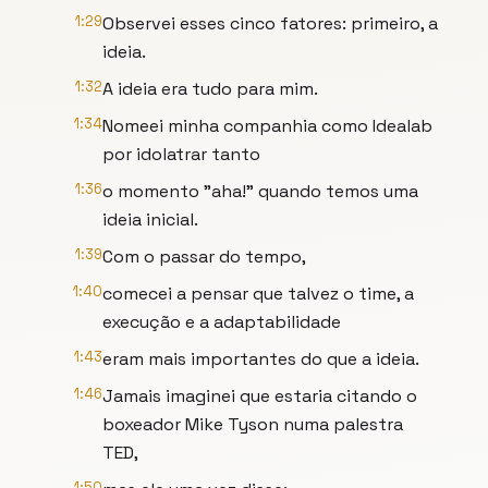
1:29
Observei esses cinco fatores: primeiro, a
ideia.
1:32
A ideia era tudo para mim.
1:34
Nomeei minha companhia como Idealab
por idolatrar tanto
1:36
o momento "aha!" quando temos uma
ideia inicial.
1:39
Com o passar do tempo,
1:40
comecei a pensar que talvez o time, a
execução e a adaptabilidade
1:43
eram mais importantes do que a ideia.
1:46
Jamais imaginei que estaria citando o
boxeador Mike Tyson numa palestra
TED,
1:50