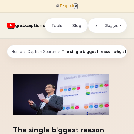
🌐
English
×
grabcaptions
Tools
Blog
🌐
العربية
◑
▾
Home
›
Caption Search
›
The single biggest reason why start-u
The single biggest reason