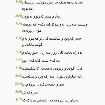
تەنانەت هەندێک جاریش مۆدێلی بزنسیان
3:26
هەبووە،
بەڵام سەرکەوتوو نەبوون.
3:28
ویستم سەیری ئەو هۆکارانە بکەم کە بووەتە
3:29
هۆی زۆربەی
سەرکەوتن و شکستەکان بۆ هەموو ئەم
3:32
کۆمپانیایانە، و
دەرئەنجامەکان زۆر سەریان سوڕماندم.
3:35
یەکەم شت کاتەکەی بوو.
3:37
کاتی گونجاو ڕێژەی لەسەدا ٤٢ پێکدێنێت
3:39
لە جیاوازی نێوان سەرکەوتن و شکست.
3:42
تیم و جێبەجێکردن دووەم، و
3:44
بیرۆکەش،
3:46
جیاوازی بیرۆکەکە، تایبەتی بیرۆکەکە،
3:47