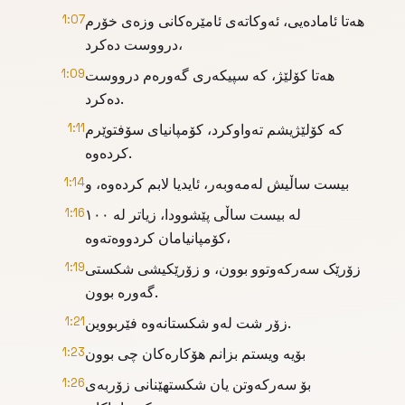
هەتا ئامادەیی، ئەوکاتەی ئامێرەکانی وزەی خۆرم
1:07
درووست دەکرد،
هەتا کۆلێژ، کە سپیکەری گەورەم درووست
1:09
دەکرد.
کە کۆلێژیشم تەواوکرد، کۆمپانیای سۆفتوێرم
1:11
کردەوە.
بیست ساڵیش لەمەوبەر، ئایدیا لابم کردەوە، و
1:14
لە بیست ساڵی پێشوودا، زیاتر لە ١٠٠
1:16
کۆمپانیامان کردووەتەوە،
زۆرێک سەرکەوتوو بوون، و زۆرێکیشی شکستی
1:19
گەورە بوون.
زۆر شت لەو شکستانەوە فێربووین.
1:21
بۆیە ویستم بزانم هۆکارەکان چی بوون
1:23
بۆ سەرکەوتن یان شکستهێنانی زۆربەی
1:26