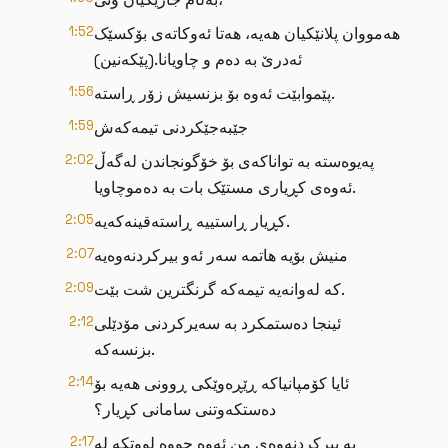
هەمووان پلانێکیان هەیە، هەتا ئەوکاتەی بۆکسێک
1:52
ئەدرێ بە دەم و چاویانا.(پێکەنین)
پێموابێت ئەوە بۆ بزنسیش زۆر ڕاستە.
1:56
جێبەجێکردنی تیمەکەش
1:59
پەیوەستە بە تواناکەی بۆ خۆگونجاندن لەگەڵ
2:02
ئەوەی کڕیاری مستێک بات بە دەموچاویا.
کڕیار ڕاستییە ڕاستەقینەکەیە.
2:05
منیش بۆیە هاتمە سەر ئەو بیرکردنەوەیە
2:07
کە لەوانەیە تیمەکە گرنگترین شت بێت.
2:09
ئینجا دەستمکرد بە سەیرکردنی مۆدێلی
2:12
بزنسەکە.
ئایا کۆمپانیاکە ڕێڕەوێکی ڕوونی هەیە بۆ
2:14
دەستکەوتنی سامانی کڕیار؟
بە بیرکردنەوەی من ئەوە چووە لووتکە لە
2:17