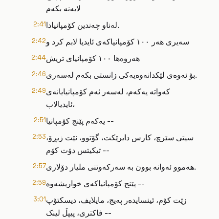
لایەنە بکەم
لەناو چەندین کۆمپانیادا.
2:41
سەیری هەر ١٠٠ کۆمپانیاکەی ئایدیا لابم کرد و
2:42
هەروەها ١٠٠ کۆمپانیای تریش
2:44
بۆ ئەوەی لێکدانەوەیەکی زانستی بکەم لەسەری.
2:46
کەواتە یەکەم، لەسەر ئەم کۆمپانیایانەی
2:49
ئایدیالاب،
یەکەم پێنج کۆمپانیا --
2:51
سیتی سێرچ، کارس دایرێکت، گۆتوو، نێت زیڕۆ،
2:53
تیکیتس دۆت کۆم --
هەموو ئەوانە بوون بە سەرکەوتنی ملیار دۆلاری.
2:57
پێنج کۆمپانیاکەی خواریشەوە --
2:59
زێت کۆم، ئینسایدەر پەیج، مایلایف، دیسکتۆپ
3:01
فاکتری، پیپڵ لینک --