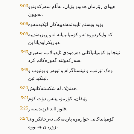
هیوای زۆرمان هەبوو بۆیان، بەڵام سەرکەوتوو
3:03
نەبوون.
بۆیە ویستم تایبەتمەندییەکان لێکبەمەوە
3:06
کە وایکردووە ئەو کۆمپانیایانە لەو ڕیزبەندییە
3:09
دیاریکراوەیانا بن.
ئینجا بۆ کۆمپانیاکانی دەرەوەی ئایدیالاب، سەیری
3:13
سەرکەوتنە گەورەکانم کرد،
وەک ئێرنب، و ئینستاگرام و ئوبەر و یوتیوب و
3:16
لینکید ئین.
هەندێک لە شکستەکانیش:
3:20
وێبڤان، کۆزمۆ، پێتس دۆت کۆم
3:21
فلوز ئاند فرێندستەر.
3:23
کۆمپانیاکانی خوارەوە پارەیەکی تەرخانکراوی
3:24
زۆریان هەبووە،