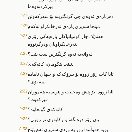
بیرکردنەوەما
دەربارەی ئەوەی چی گرنگترینە بۆ سەرکەوتن.
2:19
ئینجا سەیری پارەی تەرخانکراو ئەکەم.
2:21
هەندێک جار کۆمپانیاکان پارەیەکی زۆری
2:23
تەرخانکراویان وەرگرتووە.
لەوانەیە ئەوە گرنگترین شت بێت؟
2:25
ئینجا بێگومان، کاتەکەی.
2:27
ئایا کات زۆر زووە بۆ بیرۆکەکە و جیهان ئامادە
2:29
نییە بۆی؟
ئایا زووە، تۆ پێش وەختیت و پێویستە هەمووان
2:32
فێرکەیت؟
کاتەکەی گونجاوە؟
2:35
یان زۆر درەنگە، و ڕکابەری تر زۆرن؟
2:36
بۆیە هەوڵمدا زۆر بە وردی سەیری ئەم پێنج
2:38