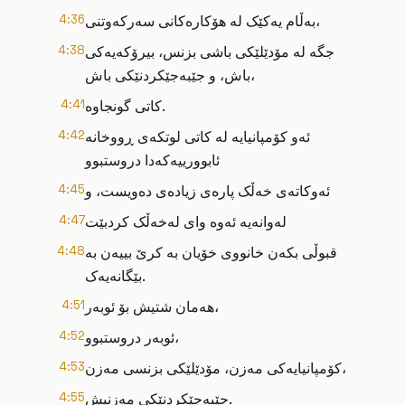
بەڵام یەکێک لە هۆکارەکانی سەرکەوتنی،
4:36
جگە لە مۆدێلێکی باشی بزنس، بیرۆکەیەکی
4:38
باش، و جێبەجێکردنێکی باش،
کاتی گونجاوە.
4:41
ئەو کۆمپانیایە لە کاتی لوتکەی ڕووخانە
4:42
ئابوورییەکەدا دروستبوو
ئەوکاتەی خەڵک پارەی زیادەی دەویست، و
4:45
لەوانەیە ئەوە وای لەخەڵک کردبێت
4:47
قبوڵی بکەن خانووی خۆیان بە کرێ بییەن بە
4:48
بێگانەیەک.
هەمان شتیش بۆ ئوبەر،
4:51
ئوبەر دروستبوو،
4:52
کۆمپانیایەکی مەزن، مۆدێلێکی بزنسی مەزن،
4:53
جێبەجێکردنێکی مەزنیش.
4:55