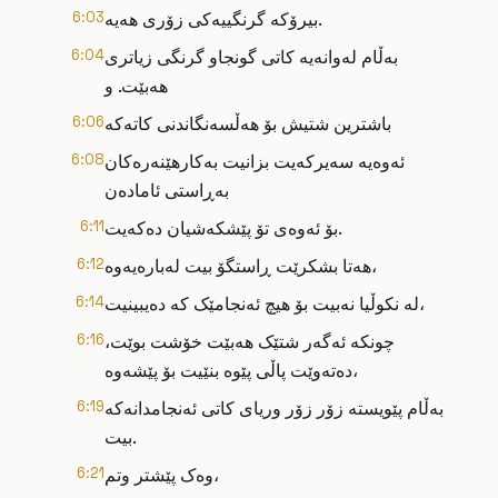
بیرۆکە گرنگییەکی زۆری هەیە.
6:03
بەڵام لەوانەیە کاتی گونجاو گرنگی زیاتری
6:04
هەبێت. و
باشترین شتیش بۆ هەڵسەنگاندنی کاتەکە
6:06
ئەوەیە سەیرکەیت بزانیت بەکارهێنەرەکان
6:08
بەڕاستی ئامادەن
بۆ ئەوەی تۆ پێشکەشیان دەکەیت.
6:11
هەتا بشکرێت ڕاستگۆ بیت لەبارەیەوە،
6:12
لە نکوڵیا نەبیت بۆ هیچ ئەنجامێک کە دەیبینیت،
6:14
چونکە ئەگەر شتێک هەبێت خۆشت بوێت،
6:16
دەتەوێت پاڵی پێوە بنێیت بۆ پێشەوە،
بەڵام پێویستە زۆر زۆر وریای کاتی ئەنجامدانەکە
6:19
بیت.
وەک پێشتر وتم،
6:21