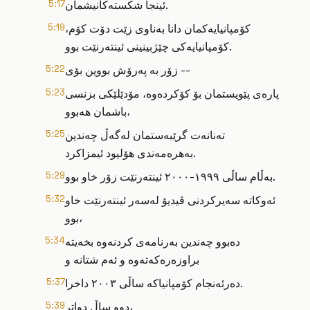
ئینجا شکستەکانیشمان.
5:17
کۆمپانیایەکمان دانا بەناوی زێت دۆت کۆم،
5:19
کۆمپانیایەکی چێژبینینی ئینتەرنێت بوو.
زۆر بە پەرۆش بووین بۆی --
5:22
پارەی پێویستمان بۆ کۆکردەوە، مۆدێلێکی بزنسی
5:23
باشمان هەبوو،
تەنانەت گرێبەستمان لەگەڵ چەندین
5:25
بەهرەمەندی هۆلیود ئیمزاکرد.
بەڵام ساڵی ١٩٩٩-٢٠٠٠ ئینتەرنێت زۆر خاو بوو.
5:29
ئەوکاتە سەیرکردنی ڤیدیۆ لەسەر ئینتەرنێت خاو
5:32
بوو،
دەبوو چەندین بەرنامەی کردنەوە بخەیتە
5:34
براوزەرەکەتەوە و ئەم شتانە و
دەرئەنجام کۆمپانیاکە ساڵی ٢٠٠٣ داخرا.
5:37
دوو ساڵ دواتر،
5:39