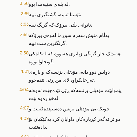
لە پلەی سێیەمدا بوو.
3:50
ئێستا ئەمە، گشتگیری نییە،
3:51
ناتوانی بڵێی بیرۆکەکە گرنگ نییە،
3:53
بەڵام منیش سەرم سوڕما لەوەی بیرۆکە
3:55
گرنگترین شت نییە.
هەندێک جار گرنگی زیاتری هەبووە کە لەکاتێکی
3:58
گونجاوا بووە.
دوایین دوو دانە، مۆدێلی بزنسەکە و پارەی
4:01
تەرخانکراو، لای من ڕێی تێدەچوو.
پێموابێت مۆدێلی بزنسەکە ڕێی تێدەچێت ئەوەنە
4:04
لەخوارەوە بێت
چونکە بێ مۆدێلی بزنس دەستپێدەکەیت و
4:07
دواتر ئەگەر کڕیارەکان داوایان کرد یەکێکیان بۆ
4:09
دادەنێیت.
4:12