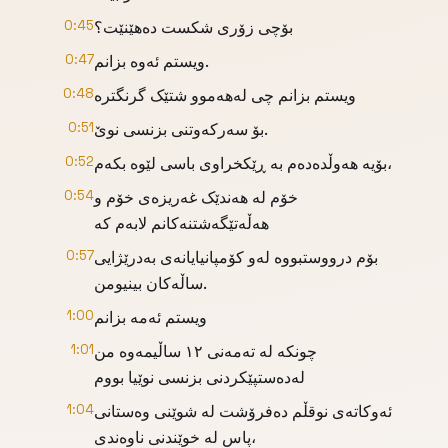
بۆچی زۆری شکست دەهێنێت؟
0:45
ویستم ئەوە بزانم.
0:47
ویستم بزانم چی لەهەموو شتێک گرنگترە
0:48
بۆ سەرکەوتنی بزنسی نوێ.
0:51
بۆیە هەوڵدەدەم بە ڕێکخراوی باسی لێوە بکەم،
0:52
خۆم لە هەندێک غەریزەی خۆم و
0:54
هەڵەتێگەشتنەکانم لابەم کە
بۆم درووستبووە لەو کۆمپانیایانەی بەدرێژایی
0:57
ساڵەکان بینیومن.
ویستم ئەمە بزانم
1:00
چونکە لە تەمەنی ١٢ ساڵیمەوە من
1:01
لەدەستپێکردنی بزنسی نوێیا بووم
ئەوکاتەی نوقڵم دەفرۆشت لە شوێنی وەستانی
1:04
پاس لە خوێندنی ناوەندی،