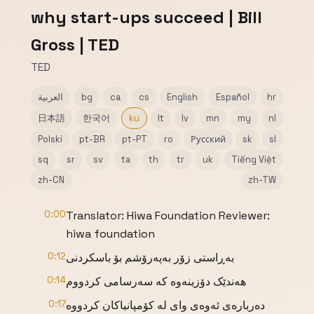
why start-ups succeed | Bill
Gross | TED
TED
hr
Español
English
cs
ca
bg
العربية
日本語
한국어
ku
lt
lv
mn
my
nl
Polski
pt-BR
pt-PT
ro
Русский
sk
sl
sq
sr
sv
ta
th
tr
uk
Tiếng Việt
zh-CN
zh-TW
0:00
Translator: Hiwa Foundation Reviewer:
hiwa foundation
بەڕاستی زۆر بەپەرۆشم بۆ باسکردنی
0:12
هەندێک دۆزینەوە کە سەرسامی کردووم
0:14
دەربارەی ئەوەی وای لە کۆمپانیاکان کردووە
0:17