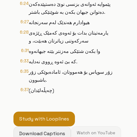
پێموایە ئەوانەی بزنسی نوێ دەستپێدەکەن
6:24
دەتوانن جیهان بکەن بە شوێنێکی باشتر.
هیوادارم هەندێک لەم سەرنجانە
6:27
یارمەتیتان بدات بۆ ئەوەی کەمێک ڕێژەی
6:28
سەرکەوتنی زیاترتان هەبێت، و
وا بکەن شتێکی مەزنتر بێتە جیهانەوە
6:31
کە بێ ئەوە ڕووی نەدایە.
6:33
زۆر سوپاس بۆ هەمووتان، ئامادەبوێکی زۆر
6:35
باشبوون.
(چەپڵەلێدان)
6:37
Study with Looplines
Download Captions
Watch on YouTube