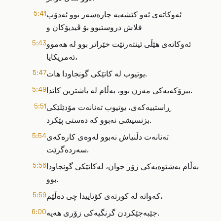
ئەوکاتەی ئەو کێشەیە چارەسەر بوو ئەدۆب
5:41
فلاش دروستبوو بۆ ڤیدیۆکان و
ئەوکاتەی هێڵی ئینتەرنێت خێراتر بوو لە هەموو
5:43
ئەمریکایا،
یوتیوب لە کاتێکی گونجاودا هات.
5:47
بیرۆکەیەکی مەزن بوو، بەڵام لە باشترین کاتدا.
5:49
ڕاستییەکەی، یوتیوب تەنانەت مۆدێلێکی
5:51
بزنسیشی نەبوو کە دەستی پێکرد.
تەنانەت دڵنیاش نەبوو لەوەی کارەکەی
5:54
سەردەگرێت.
بەڵام بەشێوەیەکی زۆر جوان، لەکاتێکی گونجاودا
5:56
بوو.
کەواتە لە کورتەی کۆتاییدا چی دەڵێم،
5:59
جێبەجێکردن گرنگیەکی زۆری هەیە.
6:00