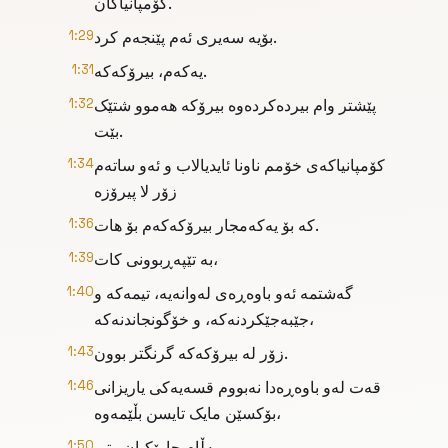
کۆمپانیاکان.
بۆیە سەیری ئەم پێنجەم کرد.
1:29
یەکەم، بیرۆکەکە.
1:31
پێشتر وام بیردەکردەوە بیرۆکە هەموو شتێک
1:32
بێت.
کۆمپانیاکەی خۆمم ناونا ئایدیالاب و ئەو ساتەم
1:34
زۆر لا پیرۆزە
کە بۆ یەکەمجار بیرۆکەکەم بۆ هات.
1:36
بە تێپەڕبوونی کات،
1:39
گەشتمە ئەو باوەڕەی لەوانەیە، تیمەکە و
1:40
جێبەجێکردنەکە، و خۆگونجاندنەکە،
زۆر لە بیرۆکەکە گرنگتر بوون.
1:43
قەت لەو باوەڕەدا نەبووم قسەیەکی یاریزانی
1:46
بۆکسێن مایک تایسن بڵێمەوە،
بەڵام جارێکیان وتی،
1:50