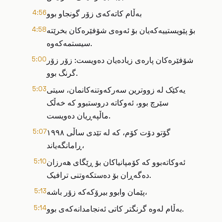
بەڵام کاتەکەی زۆر گونجاو بوو
4:56
بۆ پێویستییەکەیان بۆ ئەوەی شۆفێرەکان بخرێتە
4:58
سیستمەکەوە.
شۆفێرەکان پارەی زیادەیان دەویست: زۆر زۆر
5:00
گرنگ بوو.
یەکێک لە زووترین سەرکەوتنەکانمان، سیتی
5:03
سێرچ بوو، ئەوکاتە دروستبوو کە خەڵک
ماڵپەڕیان دەویست.
گۆتو دۆت کۆم، کە لە تێدی ساڵی ١٩٩٨
5:07
ڕامانگەیاند،
ئەوکاتەبوو کە کۆمپانیاکان بۆ ڕێگای هەرزان
5:10
دەگەڕان بۆ دەستکەوتنی ترافیک.
پێمان وابوو بیرۆکەکە زۆر باشە،
5:13
بەڵام لەوە گرنگتر کاتی ئەنجامدانەکەی بوو.
5:14