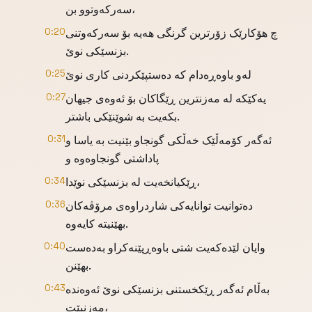
سەرکەوتوو بن،
چ هۆکارێک زۆرترین گرنگی هەیە بۆ سەرکەوتنی
0:20
بزنسێکی نوێ.
لەو باوەڕەدام کە دەستپێکردنی کاری نوێ
0:25
یەکێکە لە مەزنترین ڕێگاکان بۆ ئەوەی جیهان
0:27
بکەیت بە شوێنێکی باشتر.
ئەگەر کۆمەڵێک خەڵکی گونجاو بێنیت بە یاسا و
0:31
پاداشتی گونجاوەوە و
ڕێکیانخەیت لە بزنسێکی نوێدا،
0:34
دەتوانیت توانایەکی شاردراوەی مرۆڤەکان
0:36
بهێنیتە کایەوە.
وایان لێدەکەیت شتی باوەڕپێنەکراو بەدەست
0:40
بهێنن.
بەڵام ئەگەر ڕێکخستنی بزنسێکی نوێ ئەوەندە
0:43
مەزنبێت،