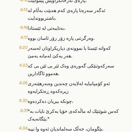
پارەی تەرخانکراویش پێموابێت،
ئەگەر سەرەتا پارەی کەم هەبێت بەڵام لە
4:13
باشتربووندایت،
بەتایبەتی لە ئێستادا،
4:16
وەرگرتنی پارە زۆر زۆر ئاسان بووە.
4:17
کەواتە ئێستا با نموونەی دیاریکراوتان لەسەر
4:20
هەر یەکێ لەمانە بەمێ.
سەرکەوتنێکی گەورەی وەک ئێر بی ئێن بی کە
4:23
هەموو ئاگادارین.
ئەو کۆمپانیایە لەلایەن چەندین وەبەرهێنەری
4:26
زیرەکەوە ڕەتکرایەوە
چونکە بیریان دەکردەوە،
4:30
"کەس شوێنێک لە ماڵەکەی خۆیا بەکرێ نایات بە
4:31
بێگانەیەک."
بێگومان، خەڵک سەلماندیان ئەوە وا نییە.
4:34