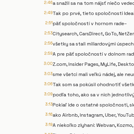
2:46
a snažil sa na tom nájsť niečo vede
2:49
Tak po prvé, tieto spoločnosti Idea
2:51
päť spoločností v hornom rade–
2:53
Citysearch, CarsDirect, GoTo, NetZe
2:56
všetky sa stali miliardovými úspech
2:59
A pre päť spoločností v dolnom ra
3:00
Z.com, Insider Pages, MyLife, Deskt
3:03
sme všetci mali veľkú nádej, ale neu
3:06
Tak som sa pokúsil ohodnotiť všetk
3:09
podľa toho, ako sa v nich jednotli
3:13
Pokiaľ ide o ostatné spoločnosti, 
3:16
ako Airbnb, Instagram, Uber, YouTub
3:19
A niekoľko zlyhaní: Webvan, Kozmo,