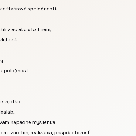
 softvérové spoločnosti.
li viac ako sto firiem,
lyhaní.
ry
e spoločností.
je všetko.
ealab,
ď vám napadne myšlienka.
e možno tím, realizácia, prispôsobivosť,