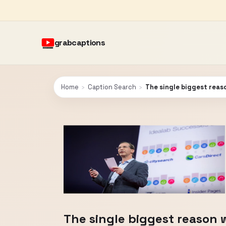
grabcaptions
Home
›
Caption Search
›
The single biggest reaso
The single biggest reason w