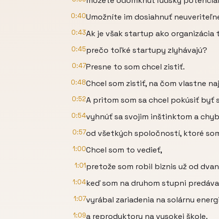
môžete odomknúť ľudský potenciá
0:40
Umožníte im dosiahnuť neuveriteľné
0:43
Ak je však startup ako organizácia 
0:45
prečo toľké startupy zlyhávajú?
0:47
Presne to som chcel zistiť.
0:48
Chcel som zistiť, na čom vlastne naj
0:52
A pritom som sa chcel pokúsiť byť 
0:54
vyhnúť sa svojim inštinktom a ch
0:57
od všetkých spoločností, ktoré som
1:00
Chcel som to vedieť,
1:01
pretože som robil biznis už od dvan
1:04
keď som na druhom stupni predával
1:07
vyrábal zariadenia na solárnu energ
1:09
a reproduktory na vysokej škole.