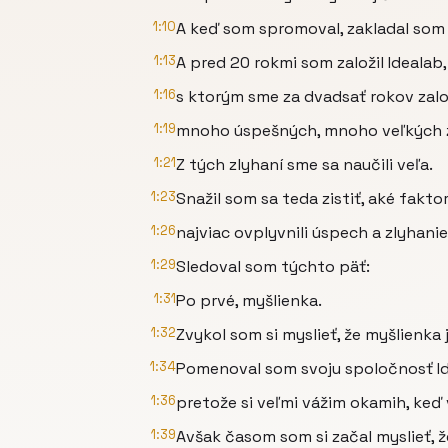
1:10
A keď som spromoval, zakladal som
1:13
A pred 20 rokmi som založil Idealab,
1:16
s ktorým sme za dvadsať rokov založi
1:19
mnoho úspešných, mnoho veľkých z
1:21
Z tých zlyhaní sme sa naučili veľa.
1:23
Snažil som sa teda zistiť, aké fakto
1:26
najviac ovplyvnili úspech a zlyhani
1:29
Sledoval som týchto päť:
1:31
Po prvé, myšlienka.
1:32
Zvykol som si myslieť, že myšlienka 
1:34
Pomenoval som svoju spoločnosť Id
1:36
pretože si veľmi vážim okamih, ke
1:39
Avšak časom som si začal myslieť, ž