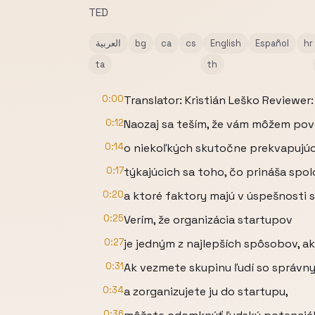
TED
hr
Español
English
cs
ca
bg
العربية
ta
th
0:00
Translator: Kristián Leško Reviewe
0:12
Naozaj sa teším, že vám môžem po
0:14
o niekoľkých skutočne prekvapujúc
0:17
týkajúcich sa toho, čo prináša sp
0:20
a ktoré faktory majú v úspešnosti 
0:25
Verím, že organizácia startupov
0:27
je jedným z najlepších spôsobov, a
0:31
Ak vezmete skupinu ľudí so správn
0:34
a zorganizujete ju do startupu,
0:36