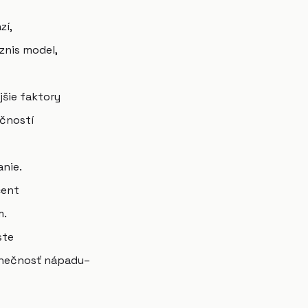
zí,
znis model,
jšie faktory
očností
nie.
cent
m.
ste
dinečnosť nápadu–