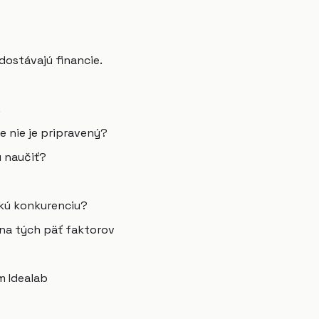
dostávajú financie.
.
e nie je pripravený?
 naučiť?
ľkú konkurenciu?
 na tých päť faktorov
m Idealab