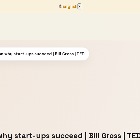
🌐
English
×
n why start-ups succeed | Bill Gross | TED
hy start-ups succeed | Bill Gross | TE