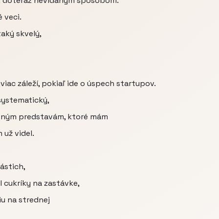
l doteraz nevídaným spôsobom.
 veci.
taký skvelý,
viac záleží, pokiaľ ide o úspech startupov.
systematický,
ybným predstavám, ktoré mám
 už videl.
ástich,
 cukríky na zastávke,
iu na strednej