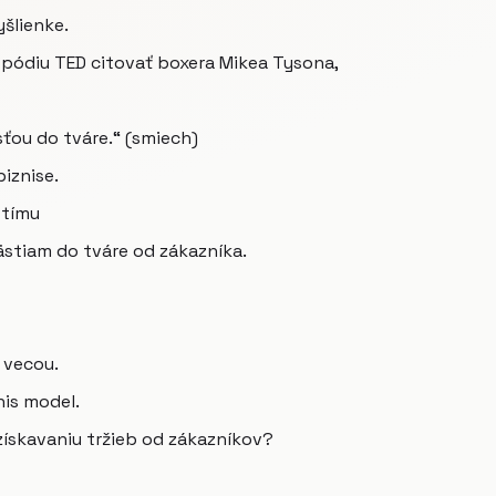
yšlienke.
 pódiu TED citovať boxera Mikea Tysona,
ťou do tváre.“ (smiech)
biznise.
 tímu
ästiam do tváre od zákazníka.
 vecou.
is model.
získavaniu tržieb od zákazníkov?