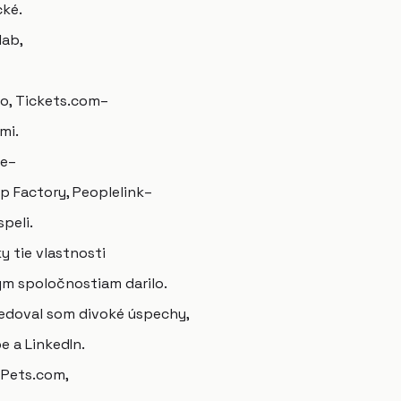
cké.
lab,
ro, Tickets.com–
mi.
de–
op Factory, Peoplelink–
speli.
y tie vlastnosti
vým spoločnostiam darilo.
sledoval som divoké úspechy,
e a LinkedIn.
 Pets.com,