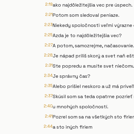
2:19
ako najdôležitejšia vec pre úspech.
2:21
Potom som sledoval peniaze.
2:23
Niekedy spoločnosti veľmi výrazne 
2:25
Azda je to najdôležitejšia vec?
2:27
A potom, samozrejme, načasovanie
2:28
Je nápad príliš skorý a svet naň ešt
2:31
Ste popredu a musíte svet niečomu
2:34
Je správny čas?
2:35
Alebo prišiel neskoro a už má prive
2:37
Skúsil som sa teda opatrne pozrieť
2:40
u mnohých spoločností.
2:41
Pozrel som sa na všetkých sto firie
2:44
a sto iných firiem