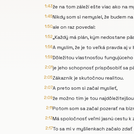
1:43
že na tom záleží ešte viac ako na m
1:45
Nikdy som si nemyslel, že budem na
1:50
ale on raz povedal:
1:52
„Každý má plán, kým nedostane päs
1:56
A myslím, že je to veľká pravda aj v 
1:59
Dôležitou vlastnosťou fungujúceho
2:01
je jeho schopnosť prispôsobiť sa p
2:05
Zákazník je skutočnou realitou.
2:07
A preto som si začal myslieť,
2:09
že možno tím je tou najdôležitejšou
2:11
Potom som sa začal pozerať na bizn
2:13
Má spoločnosť veľmi jasnú cestu k 
2:17
To sa mi v myšlienkach začalo zdať