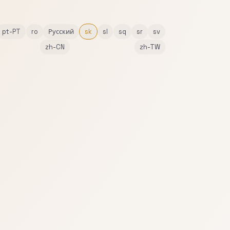
pt-PT
ro
Русский
sk
sl
sq
sr
sv
zh-CN
zh-TW