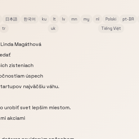
日本語
한국어
ku
lt
lv
mn
my
nl
Polski
pt-BR
tr
uk
Tiếng Việt
r: Linda Magáthová
vedať
ich zisteniach
oločnostiam úspech
startupov najväčšiu váhu.
ko urobiť svet lepším miestom.
ymi akciami