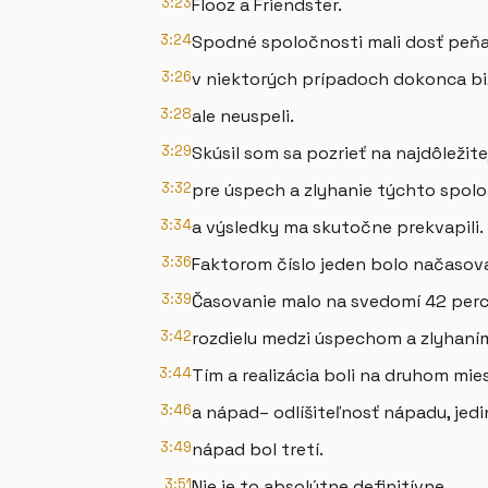
3:23
Flooz a Friendster.
3:24
Spodné spoločnosti mali dosť peňa
3:26
v niektorých prípadoch dokonca bi
3:28
ale neuspeli.
3:29
Skúsil som sa pozrieť na najdôležite
3:32
pre úspech a zlyhanie týchto spol
3:34
a výsledky ma skutočne prekvapili.
3:36
Faktorom číslo jeden bolo načasova
3:39
Časovanie malo na svedomí 42 per
3:42
rozdielu medzi úspechom a zlyhaní
3:44
Tím a realizácia boli na druhom mie
3:46
a nápad– odlíšiteľnosť nápadu, je
3:49
nápad bol tretí.
3:51
Nie je to absolútne definitívne,