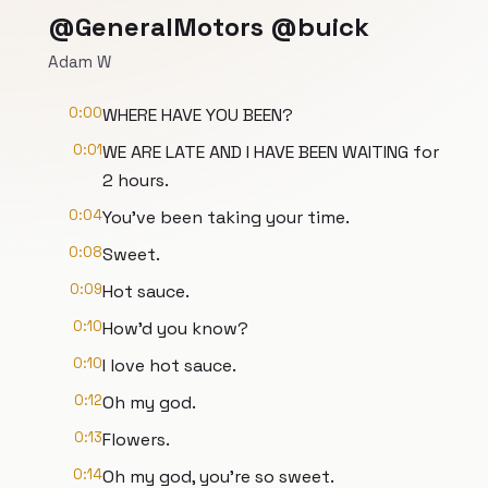
@GeneralMotors @buick
Adam W
0:00
WHERE HAVE YOU BEEN?
0:01
WE ARE LATE AND I HAVE BEEN WAITING for
2 hours.
0:04
You've been taking your time.
0:08
Sweet.
0:09
Hot sauce.
0:10
How'd you know?
0:10
I love hot sauce.
0:12
Oh my god.
0:13
Flowers.
0:14
Oh my god, you're so sweet.