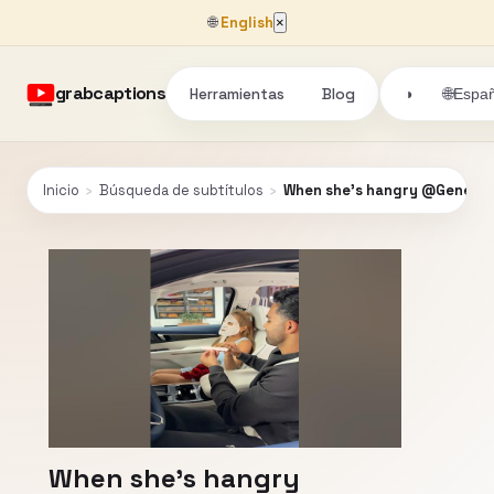
🌐
English
×
grabcaptions
Herramientas
Blog
🌐
◑
Españ
Inicio
›
Búsqueda de subtítulos
›
When she’s hangry @Genera
When she’s hangry