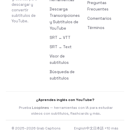
Preguntas
descargar y
Descarga
Frecuentes
convertir
subtítulos de
Transcripciones
Comentarios
YouTube.
y Subtítulos de
Términos
YouTube
SRT ↔ VTT
SRT → Text
Visor de
subtítulos
Búsqueda de
subtítulos
¿Aprendes inglés con YouTube?
Prueba
Looplines
— herramientas con IA para estudiar
vídeos con subtítulos, flashcards y más.
© 2025–2026 Grab Captions
English
中文
日本語
+10 más