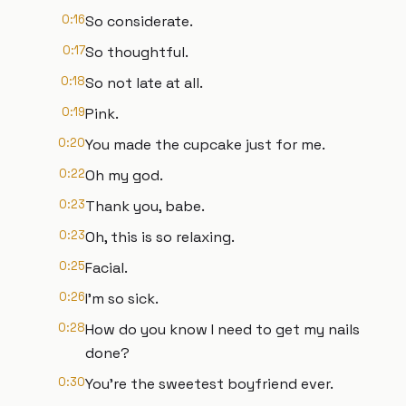
0:16
So considerate.
0:17
So thoughtful.
0:18
So not late at all.
0:19
Pink.
0:20
You made the cupcake just for me.
0:22
Oh my god.
0:23
Thank you, babe.
0:23
Oh, this is so relaxing.
0:25
Facial.
0:26
I'm so sick.
0:28
How do you know I need to get my nails
done?
0:30
You're the sweetest boyfriend ever.