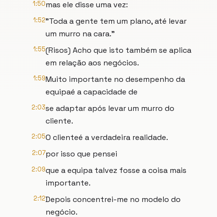
1:50
mas ele disse uma vez:
1:52
"Toda a gente tem um plano, até levar
um murro na cara."
1:55
(Risos) Acho que isto também se aplica
em relação aos negócios.
1:59
Muito importante no desempenho da
equipaé a capacidade de
2:03
se adaptar após levar um murro do
cliente.
2:05
O clienteé a verdadeira realidade.
2:07
por isso que pensei
2:09
que a equipa talvez fosse a coisa mais
importante.
2:12
Depois concentrei-me no modelo do
negócio.