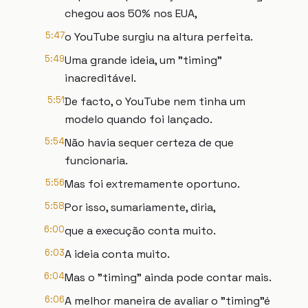
chegou aos 50% nos EUA,
5:47
o YouTube surgiu na altura perfeita.
5:49
Uma grande ideia, um "timing"
inacreditável.
5:51
De facto, o YouTube nem tinha um
modelo quando foi lançado.
5:54
Não havia sequer certeza de que
funcionaria.
5:56
Mas foi extremamente oportuno.
5:58
Por isso, sumariamente, diria,
6:00
que a execução conta muito.
6:03
A ideia conta muito.
6:04
Mas o "timing" ainda pode contar mais.
6:06
A melhor maneira de avaliar o "timing"é