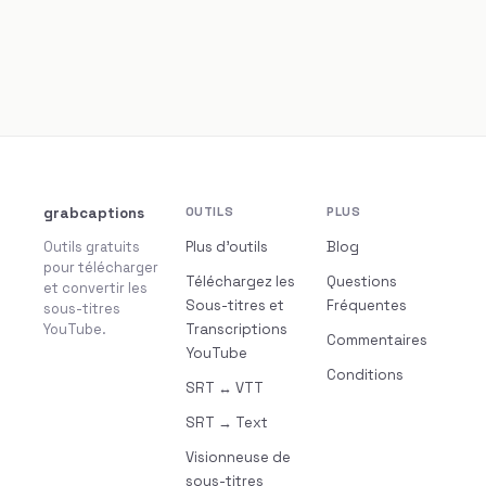
grabcaptions
OUTILS
PLUS
Outils gratuits
Plus d’outils
Blog
pour télécharger
Téléchargez les
Questions
et convertir les
Sous-titres et
Fréquentes
sous-titres
YouTube.
Transcriptions
Commentaires
YouTube
Conditions
SRT ↔ VTT
SRT → Text
Visionneuse de
sous-titres