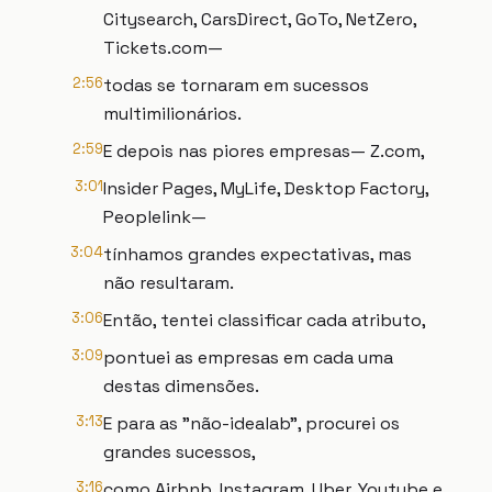
Citysearch, CarsDirect, GoTo, NetZero,
Tickets.com—
2:56
todas se tornaram em sucessos
multimilionários.
2:59
E depois nas piores empresas— Z.com,
3:01
Insider Pages, MyLife, Desktop Factory,
Peoplelink—
3:04
tínhamos grandes expectativas, mas
não resultaram.
3:06
Então, tentei classificar cada atributo,
3:09
pontuei as empresas em cada uma
destas dimensões.
3:13
E para as "não-idealab", procurei os
grandes sucessos,
3:16
como Airbnb, Instagram, Uber, Youtube e