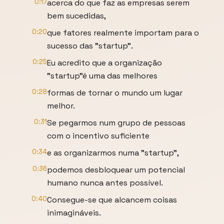
0:17
acerca do que faz as empresas serem
bem sucedidas,
0:20
que fatores realmente importam para o
sucesso das "startup".
0:25
Eu acredito que a organização
"startup"é uma das melhores
0:28
formas de tornar o mundo um lugar
melhor.
0:31
Se pegarmos num grupo de pessoas
com o incentivo suficiente
0:34
e as organizarmos numa "startup",
0:36
podemos desbloquear um potencial
humano nunca antes possível.
0:40
Consegue-se que alcancem coisas
inimagináveis.