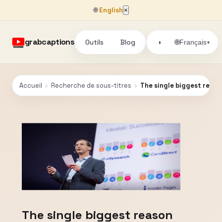
🌐
English
×
grabcaptions
Outils
Blog
🌐
◑
Français
▾
Accueil
›
Recherche de sous-titres
›
The single biggest reason
The single biggest reason