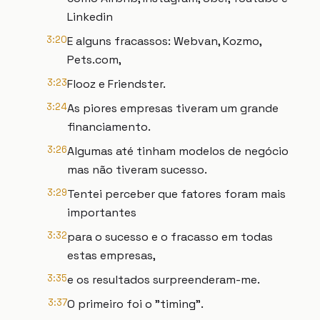
Linkedin
3:20
E alguns fracassos: Webvan, Kozmo,
Pets.com,
3:23
Flooz e Friendster.
3:24
As piores empresas tiveram um grande
financiamento.
3:26
Algumas até tinham modelos de negócio
mas não tiveram sucesso.
3:29
Tentei perceber que fatores foram mais
importantes
3:32
para o sucesso e o fracasso em todas
estas empresas,
3:35
e os resultados surpreenderam-me.
3:37
O primeiro foi o "timing".