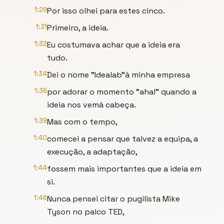
1:29
Por isso olhei para estes cinco.
1:31
Primeiro, a ideia.
1:32
Eu costumava achar que a ideia era
tudo.
1:34
Dei o nome "Idealab"à minha empresa
1:36
por adorar o momento "aha!" quando a
ideia nos vemà cabeça.
1:39
Mas com o tempo,
1:40
comecei a pensar que talvez a equipa, a
execução, a adaptação,
1:44
fossem mais importantes que a ideia em
si.
1:46
Nunca pensei citar o pugilista Mike
Tyson no palco TED,