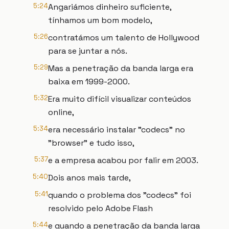
5:24
Angariámos dinheiro suficiente,
tínhamos um bom modelo,
5:26
contratámos um talento de Hollywood
para se juntar a nós.
5:29
Mas a penetração da banda larga era
baixa em 1999-2000.
5:32
Era muito difícil visualizar conteúdos
online,
5:34
era necessário instalar "codecs" no
"browser" e tudo isso,
5:37
e a empresa acabou por falir em 2003.
5:40
Dois anos mais tarde,
5:41
quando o problema dos "codecs" foi
resolvido pelo Adobe Flash
5:44
e quando a penetração da banda larga