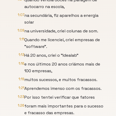
autocarro na escola,
1:07
na secundária, fiz aparelhos a energia
solar
1:09
na universidade, criei colunas de som.
1:11
Quando me licenciei, criei empresas de
"software".
1:13
Há 20 anos, criei o "Idealab"
1:16
e nos últimos 20 anos criámos mais de
100 empresas,
1:19
muitos sucessos, e muitos fracassos.
1:21
Aprendemos imenso com os fracassos.
1:23
Por isso tentei verificar que fatores
1:26
foram mais importantes para o sucesso
e fracasso das empresas.