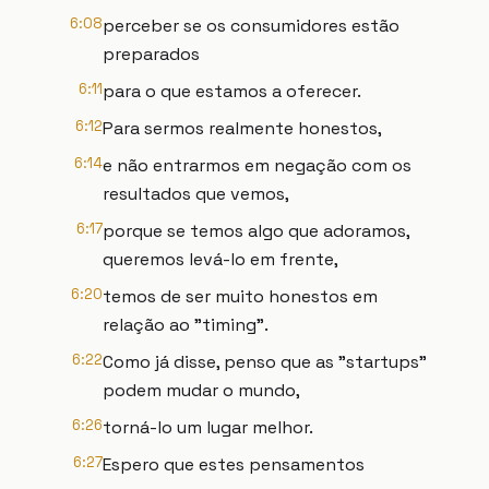
6:08
perceber se os consumidores estão
preparados
6:11
para o que estamos a oferecer.
6:12
Para sermos realmente honestos,
6:14
e não entrarmos em negação com os
resultados que vemos,
6:17
porque se temos algo que adoramos,
queremos levá-lo em frente,
6:20
temos de ser muito honestos em
relação ao "timing".
6:22
Como já disse, penso que as "startups"
podem mudar o mundo,
6:26
torná-lo um lugar melhor.
6:27
Espero que estes pensamentos