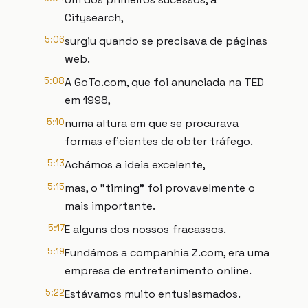
Citysearch,
5:06
surgiu quando se precisava de páginas
web.
5:08
A GoTo.com, que foi anunciada na TED
em 1998,
5:10
numa altura em que se procurava
formas eficientes de obter tráfego.
5:13
Achámos a ideia excelente,
5:15
mas, o "timing" foi provavelmente o
mais importante.
5:17
E alguns dos nossos fracassos.
5:19
Fundámos a companhia Z.com, era uma
empresa de entretenimento online.
5:22
Estávamos muito entusiasmados.