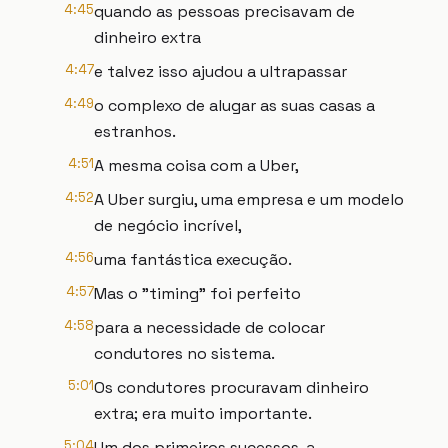
4:45
quando as pessoas precisavam de
dinheiro extra
4:47
e talvez isso ajudou a ultrapassar
4:49
o complexo de alugar as suas casas a
estranhos.
4:51
A mesma coisa com a Uber,
4:52
A Uber surgiu, uma empresa e um modelo
de negócio incrível,
4:56
uma fantástica execução.
4:57
Mas o "timing" foi perfeito
4:58
para a necessidade de colocar
condutores no sistema.
5:01
Os condutores procuravam dinheiro
extra; era muito importante.
5:04
Um dos primeiros sucessos, a