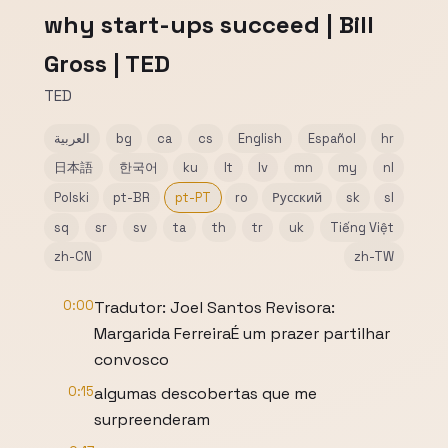
why start-ups succeed | Bill
Gross | TED
TED
العربية
bg
ca
cs
English
Español
hr
日本語
한국어
ku
lt
lv
mn
my
nl
Polski
pt-BR
pt-PT
ro
Русский
sk
sl
sq
sr
sv
ta
th
tr
uk
Tiếng Việt
zh-CN
zh-TW
0:00
Tradutor: Joel Santos Revisora:
Margarida FerreiraÉ um prazer partilhar
convosco
0:15
algumas descobertas que me
surpreenderam