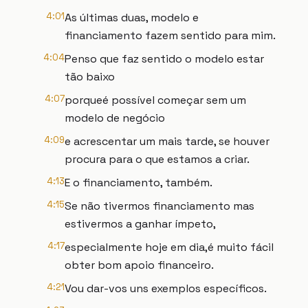
4:01
As últimas duas, modelo e
financiamento fazem sentido para mim.
4:04
Penso que faz sentido o modelo estar
tão baixo
4:07
porqueé possível começar sem um
modelo de negócio
4:09
e acrescentar um mais tarde, se houver
procura para o que estamos a criar.
4:13
E o financiamento, também.
4:15
Se não tivermos financiamento mas
estivermos a ganhar ímpeto,
4:17
especialmente hoje em dia,é muito fácil
obter bom apoio financeiro.
4:21
Vou dar-vos uns exemplos específicos.