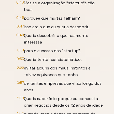
0:43
Mas se a organização "startup"é tão
boa,
0:45
porqueé que muitas falham?
0:47
Isso era o que eu queria descobrir.
0:49
Queria descobrir o que realmente
interessa
0:51
para o sucesso das "startup".
0:53
Queria tentar ser sistemático,
0:55
evitar alguns dos meus instintos e
talvez equívocos que tenho
0:57
de tantas empresas que vi ao longo dos
anos.
1:00
Queria saber isto porque eu comecei a
criar negócios desde os 12 anos de idade
1:04
quando vendia doces na paragem de