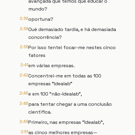
avançada que temos que educar o
mundo?
2:36
oportuna?
2:36
Oué demasiado tardia, e há demasiada
concorrência?
2:39
Por isso tentei focar-me nestes cinco
fatores
2:41
em várias empresas.
2:42
Concentrei-me em todas as 100
empresas "Idealab"
2:45
e em 100 "não-Idealab",
2:46
para tentar chegar a uma conclusão
cientifica.
2:49
Primeiro, nas empresas "Idealab",
2:51
as cinco melhores empresas—