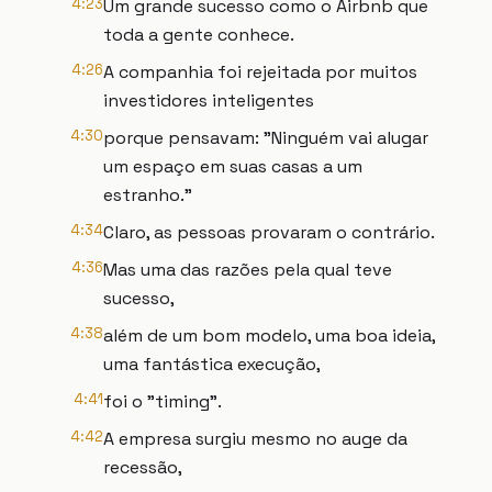
4:23
Um grande sucesso como o Airbnb que
toda a gente conhece.
4:26
A companhia foi rejeitada por muitos
investidores inteligentes
4:30
porque pensavam: "Ninguém vai alugar
um espaço em suas casas a um
estranho."
4:34
Claro, as pessoas provaram o contrário.
4:36
Mas uma das razões pela qual teve
sucesso,
4:38
além de um bom modelo, uma boa ideia,
uma fantástica execução,
4:41
foi o "timing".
4:42
A empresa surgiu mesmo no auge da
recessão,