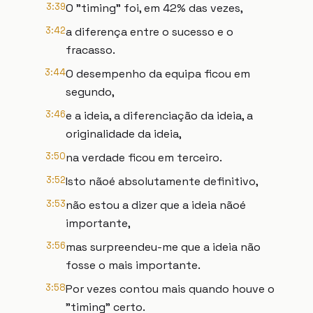
3:39
O "timing" foi, em 42% das vezes,
3:42
a diferença entre o sucesso e o
fracasso.
3:44
O desempenho da equipa ficou em
segundo,
3:46
e a ideia, a diferenciação da ideia, a
originalidade da ideia,
3:50
na verdade ficou em terceiro.
3:52
Isto nãoé absolutamente definitivo,
3:53
não estou a dizer que a ideia nãoé
importante,
3:56
mas surpreendeu-me que a ideia não
fosse o mais importante.
3:58
Por vezes contou mais quando houve o
"timing" certo.