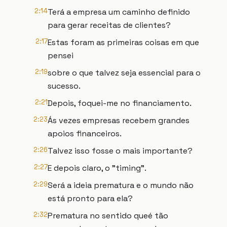
2:14
Terá a empresa um caminho definido
para gerar receitas de clientes?
2:17
Estas foram as primeiras coisas em que
pensei
2:19
sobre o que talvez seja essencial para o
sucesso.
2:21
Depois, foquei-me no financiamento.
2:23
Ás vezes empresas recebem grandes
apoios financeiros.
2:26
Talvez isso fosse o mais importante?
2:27
E depois claro, o "timing".
2:29
Será a ideia prematura e o mundo não
está pronto para ela?
2:32
Prematura no sentido queé tão