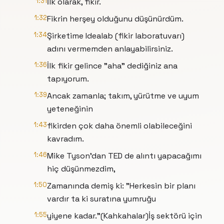
1:31
İlk olarak, fikir.
1:32
Fikrin herşey olduğunu düşünürdüm.
1:34
Şirketime Idealab (fikir laboratuvarı)
adını vermemden anlayabilirsiniz.
1:36
İlk fikir gelince "aha" dediğiniz ana
tapıyorum.
1:39
Ancak zamanla; takım, yürütme ve uyum
yeteneğinin
1:43
fikirden çok daha önemli olabileceğini
kavradım.
1:46
Mike Tyson'dan TED de alıntı yapacağımı
hiç düşünmezdim,
1:50
Zamanında demiş ki: "Herkesin bir planı
vardır ta ki suratına yumruğu
1:55
yiyene kadar."(Kahkahalar)İş sektörü için