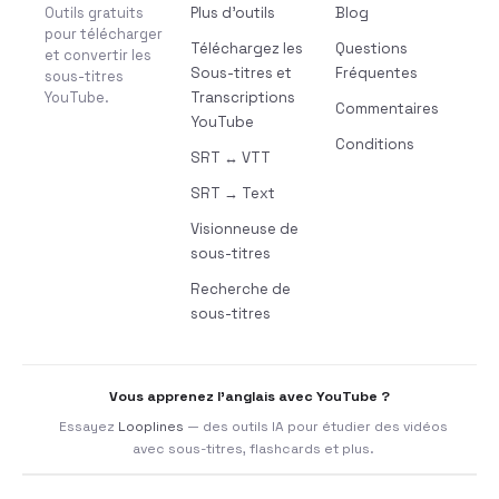
Outils gratuits
Plus d’outils
Blog
pour télécharger
Téléchargez les
Questions
et convertir les
Sous-titres et
Fréquentes
sous-titres
YouTube.
Transcriptions
Commentaires
YouTube
Conditions
SRT ↔ VTT
SRT → Text
Visionneuse de
sous-titres
Recherche de
sous-titres
Vous apprenez l’anglais avec YouTube ?
Essayez
Looplines
— des outils IA pour étudier des vidéos
avec sous-titres, flashcards et plus.