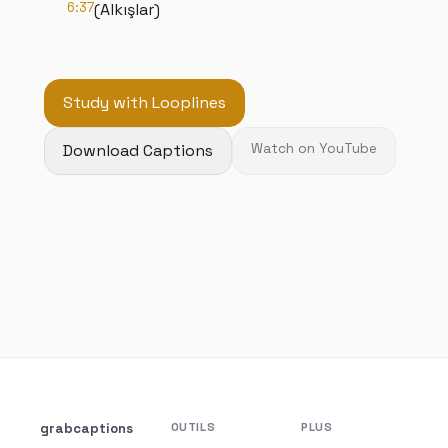
6:37
(Alkışlar)
Study with Looplines
Download Captions
Watch on YouTube
grabcaptions
OUTILS
PLUS