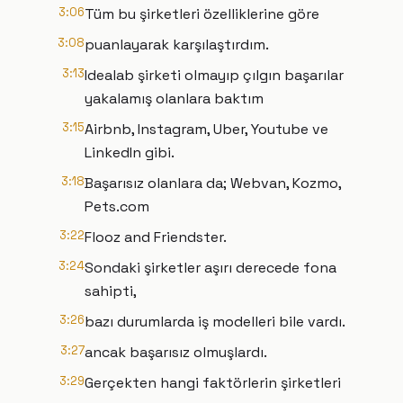
3:06
Tüm bu şirketleri özelliklerine göre
3:08
puanlayarak karşılaştırdım.
3:13
Idealab şirketi olmayıp çılgın başarılar
yakalamış olanlara baktım
3:15
Airbnb, Instagram, Uber, Youtube ve
LinkedIn gibi.
3:18
Başarısız olanlara da; Webvan, Kozmo,
Pets.com
3:22
Flooz and Friendster.
3:24
Sondaki şirketler aşırı derecede fona
sahipti,
3:26
bazı durumlarda iş modelleri bile vardı.
3:27
ancak başarısız olmuşlardı.
3:29
Gerçekten hangi faktörlerin şirketleri