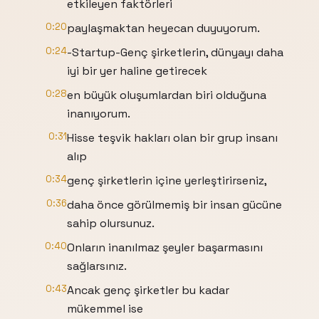
etkileyen faktörleri
0:20
paylaşmaktan heyecan duyuyorum.
0:24
-Startup-Genç şirketlerin, dünyayı daha
iyi bir yer haline getirecek
0:28
en büyük oluşumlardan biri olduğuna
inanıyorum.
0:31
Hisse teşvik hakları olan bir grup insanı
alıp
0:34
genç şirketlerin içine yerleştirirseniz,
0:36
daha önce görülmemiş bir insan gücüne
sahip olursunuz.
0:40
Onların inanılmaz şeyler başarmasını
sağlarsınız.
0:43
Ancak genç şirketler bu kadar
mükemmel ise