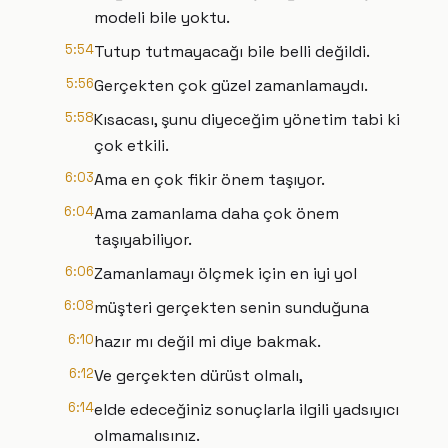
modeli bile yoktu.
5:54
Tutup tutmayacağı bile belli değildi.
5:56
Gerçekten çok güzel zamanlamaydı.
5:58
Kısacası, şunu diyeceğim yönetim tabi ki
çok etkili.
6:03
Ama en çok fikir önem taşıyor.
6:04
Ama zamanlama daha çok önem
taşıyabiliyor.
6:06
Zamanlamayı ölçmek için en iyi yol
6:08
müşteri gerçekten senin sunduğuna
6:10
hazır mı değil mi diye bakmak.
6:12
Ve gerçekten dürüst olmalı,
6:14
elde edeceğiniz sonuçlarla ilgili yadsıyıcı
olmamalısınız.