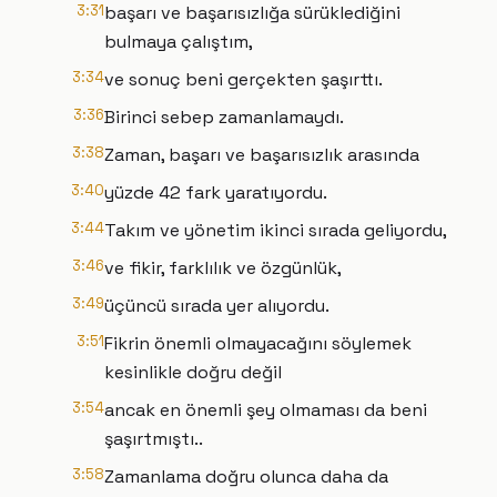
3:31
başarı ve başarısızlığa sürüklediğini
bulmaya çalıştım,
3:34
ve sonuç beni gerçekten şaşırttı.
3:36
Birinci sebep zamanlamaydı.
3:38
Zaman, başarı ve başarısızlık arasında
3:40
yüzde 42 fark yaratıyordu.
3:44
Takım ve yönetim ikinci sırada geliyordu,
3:46
ve fikir, farklılık ve özgünlük,
3:49
üçüncü sırada yer alıyordu.
3:51
Fikrin önemli olmayacağını söylemek
kesinlikle doğru değil
3:54
ancak en önemli şey olmaması da beni
şaşırtmıştı..
3:58
Zamanlama doğru olunca daha da