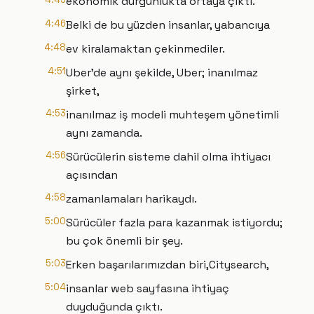
ekonomik durgunlukta ortaya çıktı.
4:46
Belki de bu yüzden insanlar, yabancıya
4:48
ev kiralamaktan çekinmediler.
4:51
Uber'de aynı şekilde, Uber; inanılmaz
şirket,
4:53
inanılmaz iş modeli muhteşem yönetimli
aynı zamanda.
4:56
Sürücülerin sisteme dahil olma ihtiyacı
açısından
4:58
zamanlamaları harikaydı.
5:00
Sürücüler fazla para kazanmak istiyordu;
bu çok önemli bir şey.
5:03
Erken başarılarımızdan biri,Citysearch,
5:04
insanlar web sayfasına ihtiyaç
duyduğunda çıktı.