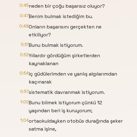
0:45
neden bir çoğu başarısız oluyor?
0:47
Benim bulmak istediğim bu.
0:48
Onların başarısını gerçekten ne
etkiliyor?
0:51
Bunu bulmak istiyorum.
0:52
Yıllardır gördüğüm şirketlerden
kaynaklanan
0:54
iç güdülerimden ve yanlış algılarımdan
kaçınarak
0:57
sistematik davranmak istiyorum.
1:00
Bunu bilmek istiyorum çünkü 12
yaşından beri iş kuruyorum;
1:04
ortaokuldayken otobüs durağında şeker
satma işine,