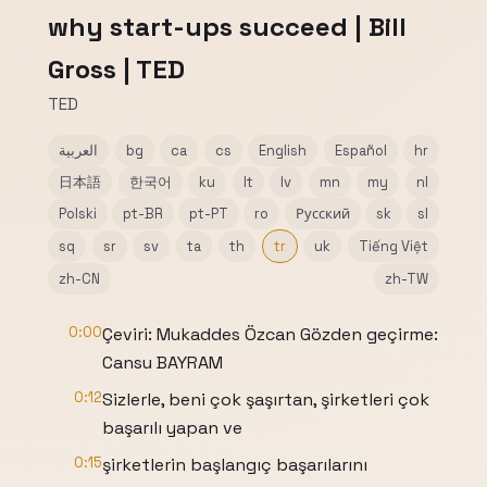
why start-ups succeed | Bill
Gross | TED
TED
العربية
bg
ca
cs
English
Español
hr
日本語
한국어
ku
lt
lv
mn
my
nl
Polski
pt-BR
pt-PT
ro
Русский
sk
sl
sq
sr
sv
ta
th
tr
uk
Tiếng Việt
zh-CN
zh-TW
0:00
Çeviri: Mukaddes Özcan Gözden geçirme:
Cansu BAYRAM
0:12
Sizlerle, beni çok şaşırtan, şirketleri çok
başarılı yapan ve
0:15
şirketlerin başlangıç başarılarını