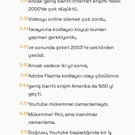
5:28
Ancak geniş bantlı İnternet erişimi 1999-
2000'de çok düşüktü.
5:32
Videoyu online izlemek çok zordu,
5:34
tarayıcına kodlayıcı koyup bunları
yapman gerekiyordu,
5:37
ve sonunda şirket 2003'te sektörden
çekildi.
5:39
Ancak sadece iki yıl sonra,
5:41
Adobe Flashla kodlayıcı olayı çözülünce
5:44
geniş bantlı erişim Amerika da %50 yi
geçti.
5:47
Youtube mükemmel zamanlamaydı.
5:49
Mükemmel fikir, ama inanılmaz
zamanlama.
5:51
Doğrusu, Youtube başladığında bir iş