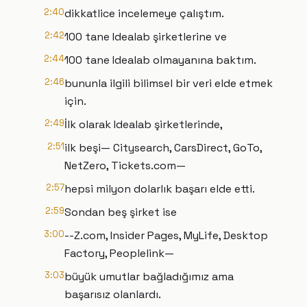
2:40
dikkatlice incelemeye çalıştım.
2:42
100 tane Idealab şirketlerine ve
2:44
100 tane Idealab olmayanına baktım.
2:46
bununla ilgili bilimsel bir veri elde etmek
için.
2:49
İlk olarak Idealab şirketlerinde,
2:51
ilk beşi— Citysearch, CarsDirect, GoTo,
NetZero, Tickets.com—
2:57
hepsi milyon dolarlık başarı elde etti.
2:59
Sondan beş şirket ise
3:00
--Z.com, Insider Pages, MyLife, Desktop
Factory, Peoplelink—
3:03
büyük umutlar bağladığımız ama
başarısız olanlardı.