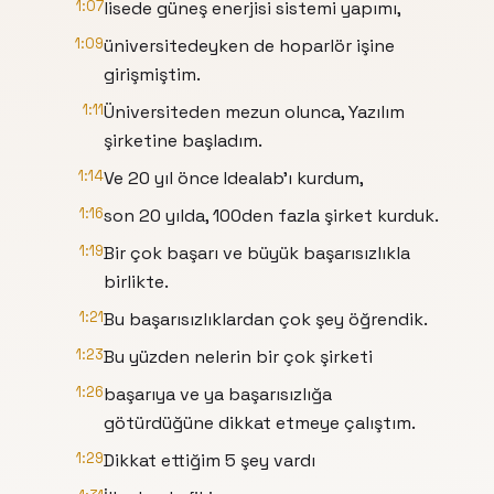
1:07
lisede güneş enerjisi sistemi yapımı,
1:09
üniversitedeyken de hoparlör işine
girişmiştim.
1:11
Üniversiteden mezun olunca, Yazılım
şirketine başladım.
1:14
Ve 20 yıl önce Idealab'ı kurdum,
1:16
son 20 yılda, 100den fazla şirket kurduk.
1:19
Bir çok başarı ve büyük başarısızlıkla
birlikte.
1:21
Bu başarısızlıklardan çok şey öğrendik.
1:23
Bu yüzden nelerin bir çok şirketi
1:26
başarıya ve ya başarısızlığa
götürdüğüne dikkat etmeye çalıştım.
1:29
Dikkat ettiğim 5 şey vardı