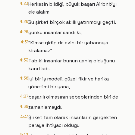
4:23
Herkesin bildiği, büyük başarı Airbnb'yi
ele alalım
4:26
Bu şirket birçok akıllı yatırımcıyı geçti.
4:29
çünkü insanlar sandı ki;
4:31
"Kimse gidip de evini bir yabancıya
kiralamaz"
4:33
Tabiki insanlar bunun yanlış olduğunu
kanıtladı.
4:36
İyi bir iş modeli, güzel fikir ve harika
yönetimi bir yana,
4:37
başarılı olmasının sebeplerinden biri de
4:39
zamanlamaydı.
4:41
Şirket tam olarak insanların gerçekten
paraya ihtiyacı olduğu
4:43