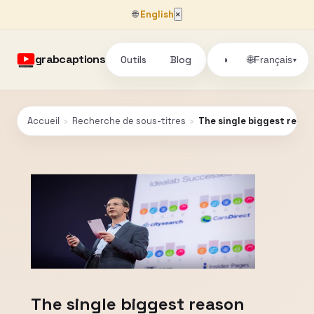
🌐
English
×
grabcaptions
Outils
Blog
🌐
◑
Français
▾
Accueil
›
Recherche de sous-titres
›
The single biggest reason
The single biggest reason