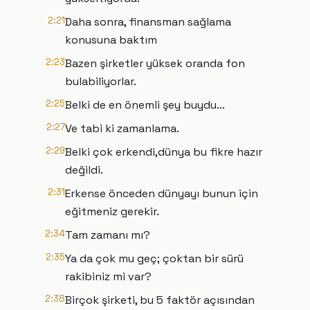
2:21
Daha sonra, finansman sağlama
konusuna baktım
2:23
Bazen şirketler yüksek oranda fon
bulabiliyorlar.
2:25
Belki de en önemli şey buydu...
2:27
Ve tabi ki zamanlama.
2:29
Belki çok erkendi,dünya bu fikre hazır
değildi.
2:31
Erkense önceden dünyayı bunun için
eğitmeniz gerekir.
2:34
Tam zamanı mı?
2:35
Ya da çok mu geç; çoktan bir sürü
rakibiniz mi var?
2:38
Birçok şirketi, bu 5 faktör açısından