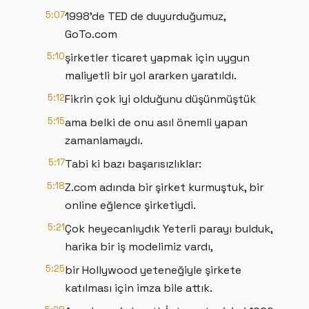
5:07
1998'de TED de duyurduğumuz,
GoTo.com
5:10
şirketler ticaret yapmak için uygun
maliyetli bir yol ararken yaratıldı.
5:12
Fikrin çok iyi olduğunu düşünmüştük
5:15
ama belki de onu asıl önemli yapan
zamanlamaydı.
5:17
Tabi ki bazı başarısızlıklar:
5:18
Z.com adında bir şirket kurmuştuk, bir
online eğlence şirketiydi.
5:21
Çok heyecanlıydık Yeterli parayı bulduk,
harika bir iş modelimiz vardı,
5:25
bir Hollywood yeteneğiyle şirkete
katılması için imza bile attık.