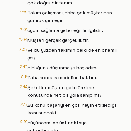
çok doğru bir tanım.
1:59
Takım çalışması, daha çok müşteriden
yumruk yemeye
2:01
uyum sağlama yeteneği ile ilgilidir.
2:04
Müşteri gerçek gerçekliktir.
2:07
Ve bu yüzden takımın belki de en önemli
şey
2:10
olduğunu düşünmeye başladım.
2:11
Daha sonra iş modeline baktım.
2:14
Şirketler müşteri geliri üretme
konusunda net bir yola sahip mi?
2:17
Bu konu başarıyı en çok neyin etkilediği
konusundaki
2:19
düşüncemi en üst noktaya
yükseltiyordu.