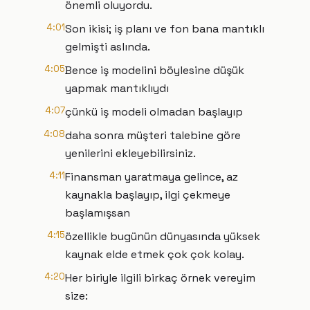
önemli oluyordu.
4:01
Son ikisi; iş planı ve fon bana mantıklı
gelmişti aslında.
4:05
Bence iş modelini böylesine düşük
yapmak mantıklıydı
4:07
çünkü iş modeli olmadan başlayıp
4:08
daha sonra müşteri talebine göre
yenilerini ekleyebilirsiniz.
4:11
Finansman yaratmaya gelince, az
kaynakla başlayıp, ilgi çekmeye
başlamışsan
4:15
özellikle bugünün dünyasında yüksek
kaynak elde etmek çok çok kolay.
4:20
Her biriyle ilgili birkaç örnek vereyim
size: