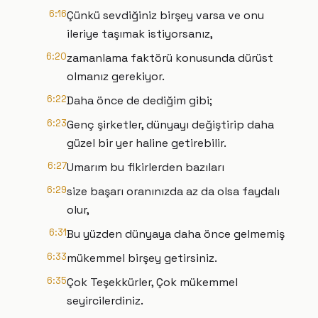
6:16
Çünkü sevdiğiniz birşey varsa ve onu
ileriye taşımak istiyorsanız,
6:20
zamanlama faktörü konusunda dürüst
olmanız gerekiyor.
6:22
Daha önce de dediğim gibi;
6:23
Genç şirketler, dünyayı değiştirip daha
güzel bir yer haline getirebilir.
6:27
Umarım bu fikirlerden bazıları
6:29
size başarı oranınızda az da olsa faydalı
olur,
6:31
Bu yüzden dünyaya daha önce gelmemiş
6:33
mükemmel birşey getirsiniz.
6:35
Çok Teşekkürler, Çok mükemmel
seyircilerdiniz.